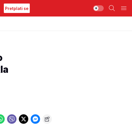
Pretplati se
o
la