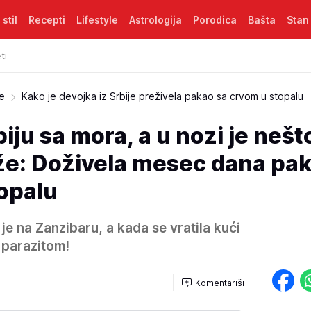
 stil
Recepti
Lifestyle
Astrologija
Porodica
Bašta
Stan
ti
je
Kako je devojka iz Srbije preživela pakao sa crvom u stopalu
biju sa mora, a u nozi je nešt
že: Doživela mesec dana pak
topalu
 je na Zanzibaru, a kada se vratila kući
a parazitom!
Komentariši