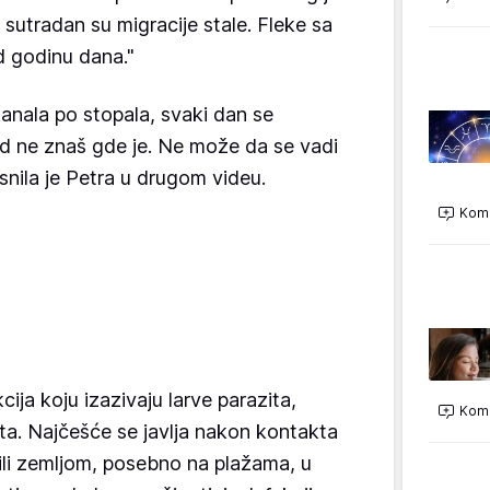
i sutradan su migracije stale. Fleke sa
d godinu dana."
anala po stopala, svaki dan se
d ne znaš gde je. Ne može da se vadi
asnila je Petra u drugom videu.
Kome
ija koju izazivaju larve parazita,
Kome
sta. Najčešće se javlja nakon kontakta
li zemljom, posebno na plažama, u