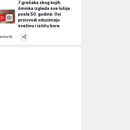
7 grešaka zbog kojih
šminka izgleda sve lošije
posle 50. godine: Ovi
proizvodi oduzimaju
svežinu i ističu bore
ntariši