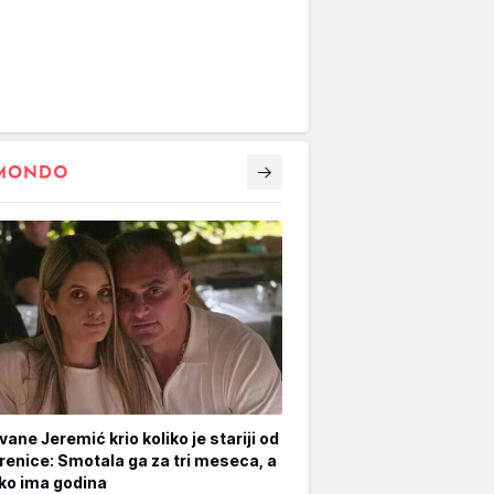
vane Jeremić krio koliko je stariji od
renice: Smotala ga za tri meseca, a
iko ima godina