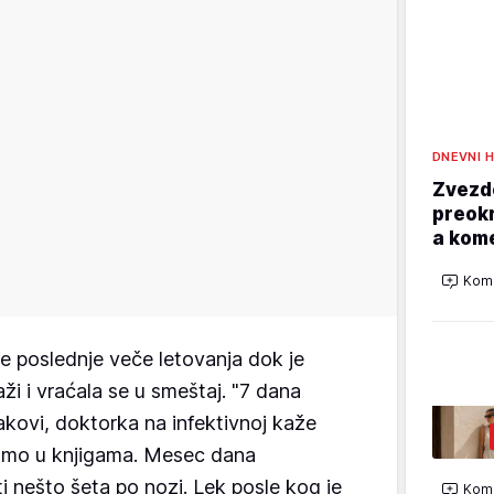
DNEVNI 
Zvezd
preokr
a kom
Kome
 se poslednje veče letovanja dok je
ži i vraćala se u smeštaj. "7 dana
nakovi, doktorka na infektivnoj kaže
samo u knjigama. Mesec dana
ti nešto šeta po nozi. Lek posle kog je
Kome