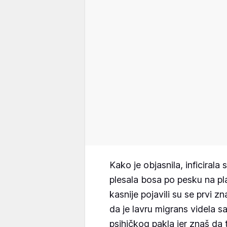
Kako je objasnila, inficirala
plesala bosa po pesku na pla
kasnije pojavili su se prvi z
da je lavru migrans videla 
psihičkog pakla jer znaš da 