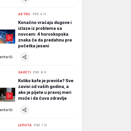
ASTRO
PRE 4 H
Konačno vraćaju dugove i
izlaze iz problema sa
novcem: 4 horoskopska
znaka če da predahnu pre
početka jeseni
ntariši
SAVETI
PRE 6 H
Koliko kafe je previše? Sve
zavisi od vaših godina, a
ako je pijete u pravoj meri
može i da čuva zdravlje
ntariši
LEPOTA
PRE 7 H