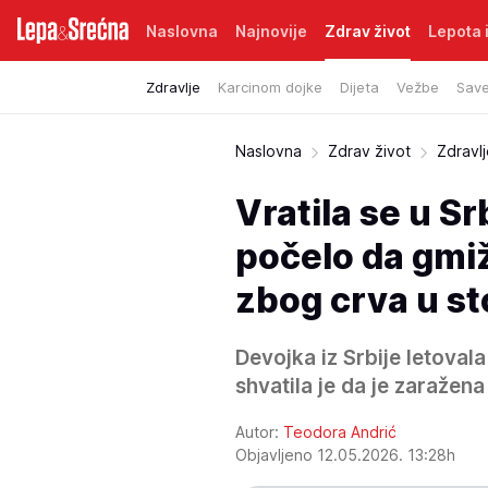
Naslovna
Najnovije
Zdrav život
Lepota i
Zdravlje
Karcinom dojke
Dijeta
Vežbe
Save
Naslovna
Zdrav život
Zdravl
Vratila se u Sr
počelo da gmi
zbog crva u s
Devojka iz Srbije letovala
shvatila je da je zaražen
Autor:
Teodora Andrić
Objavljeno 12.05.2026. 13:28h