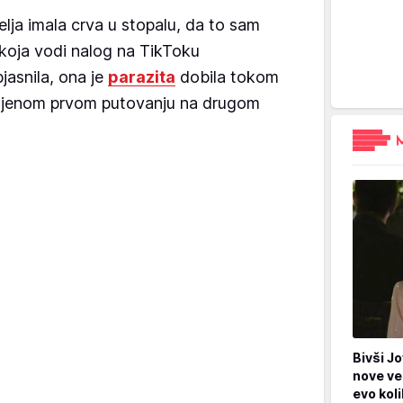
delja imala crva u stopalu, da to sam
 koja vodi nalog na TikToku
jasnila, ona je
parazita
dobila tokom
 njenom prvom putovanju na drugom
Bivši Jo
nove ve
evo kol