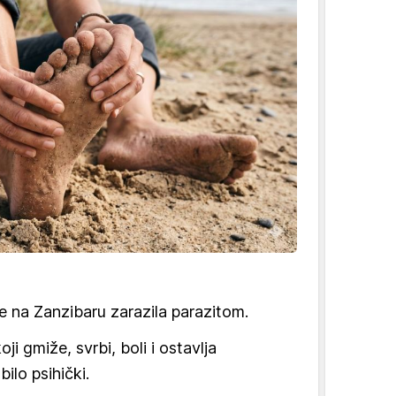
e na Zanzibaru zarazila parazitom.
oji gmiže, svrbi, boli i ostavlja
bilo psihički.