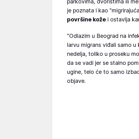
parkovima, dvorištima ili me
je poznata i kao "migrirajuća
površine kože
i ostavlja ka
"Odlazim u Beograd na infek
larvu migrans viđali samo u 
nedelja, toliko u proseku m
da se vadi jer se stalno pom
ugine, telo će to samo izbaci
objave.