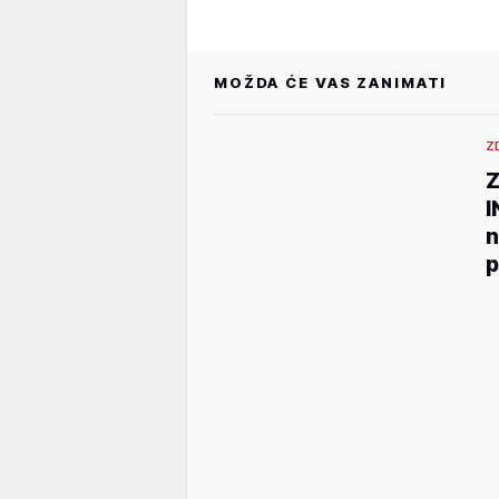
MOŽDA ĆE VAS ZANIMATI
Z
Z
I
n
p