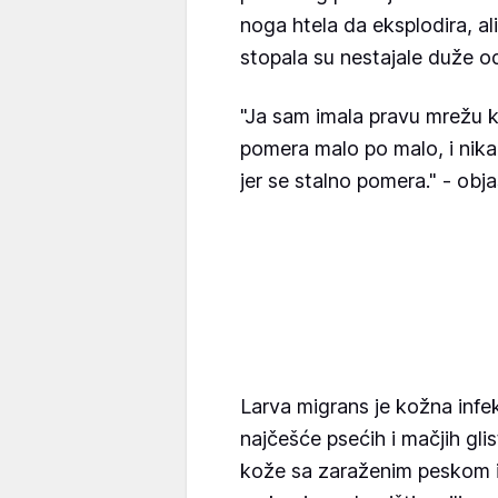
noga htela da eksplodira, al
stopala su nestajale duže o
"Ja sam imala pravu mrežu k
pomera malo po malo, i nika
jer se stalno pomera." - obj
Larva migrans je kožna infekc
najčešće psećih i mačjih gli
kože sa zaraženim peskom i