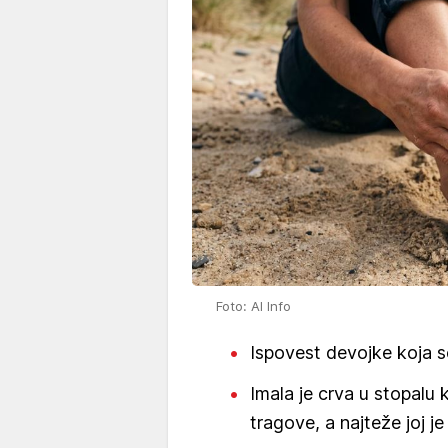
Foto: AI Info
Ispovest devojke koja s
Imala je crva u stopalu k
tragove, a najteže joj je 