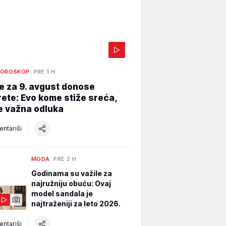
HOROSKOP
PRE 1 H
e za 9. avgust donose
ete: Evo kome stiže sreća,
e važna odluka
ntariši
MODA
PRE 2 H
Godinama su važile za
najružniju obuću: Ovaj
model sandala je
najtraženiji za leto 2026.
ntariši