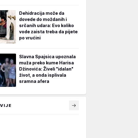
Dehidracija može da
dovede do moždanih i
srčanih udara: Evo koliko
vode zaista treba da pijete
po vrućini
Slavna Spajsica upoznala
muža preko kume Harisa
Džinovića: Živeli "idalan"
život, a onda isplivala
sramna afera
VIJE