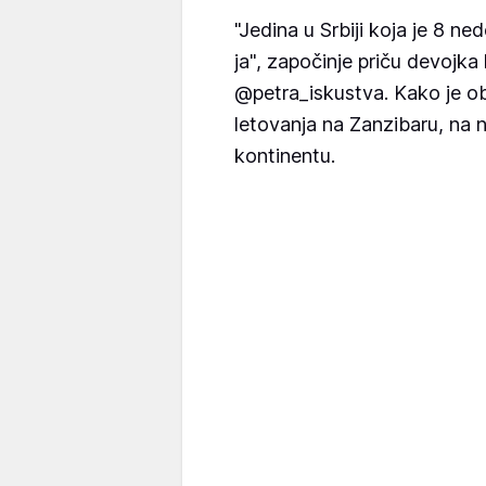
"Jedina u Srbiji koja je 8 ne
ja", započinje priču devojka
@petra_iskustva. Kako je ob
letovanja na Zanzibaru, na
kontinentu.