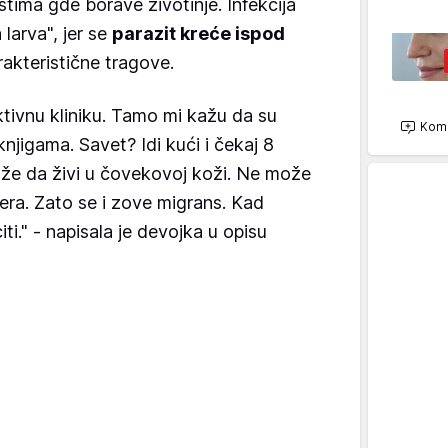
stima gde borave životinje. Infekcija
 larva", jer se
parazit kreće ispod
rakteristične tragove.
tivnu kliniku. Tamo mi kažu da su
Kome
knjigama. Savet? Idi kući i čekaj 8
ože da živi u čovekovoj koži. Ne može
era. Zato se i zove migrans. Kad
ti." - napisala je devojka u opisu