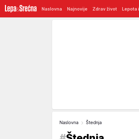
Naslovna
Najnovije
Zdrav život
Lepota i
Naslovna
Štednja
#
Štednja