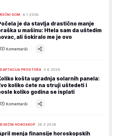
REĆNI DOM
6.7.2026.
Počela je da stavlja drastično manje
praška u mašinu: Htela sam da uštedim
novac, ali šokiralo me je ovo
Komentariši
DAPTACIJA PROSTORA
3.6.2026.
Koliko košta ugradnja solarnih panela:
Evo koliko ćete na struji uštedeti i
posle koliko godina se isplati
Komentariši
ESEČNI HOROSKOP
26.3.2026.
April menja finansije horoskopskih