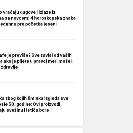
 vraćaju dugove i izlaze iz
a sa novcem: 4 horoskopska znaka
redahnu pre početka jeseni
afe je previše? Sve zavisi od vaših
a ako je pijete u pravoj meri može i
 zdravlje
ka zbog kojih šminka izgleda sve
osle 50. godine: Ovi proizvodi
ju svežinu i ističu bore