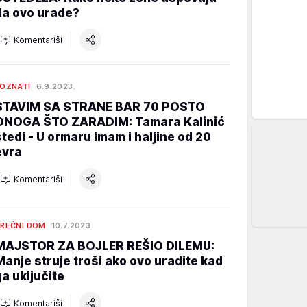
da ovo urade?
Komentariši
OZNATI
6.9.2023.
STAVIM SA STRANE BAR 70 POSTO
ONOGA ŠTO ZARADIM: Tamara Kalinić
štedi - U ormaru imam i haljine od 20
evra
Komentariši
REĆNI DOM
10.7.2023.
MAJSTOR ZA BOJLER REŠIO DILEMU:
Manje struje troši ako ovo uradite kad
ga uključite
Komentariši