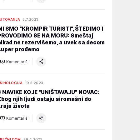
PUTOVANJA
5.7.2023.
MI SMO "KROMPIR TURISTI", ŠTEDIMO I
PROVODIMO SE NA MORU: Smeštaj
nikad ne rezervišemo, a uvek sa decom
super prođemo
Komentariši
SIHOLOGIJA
19.5.2023.
3 NAVIKE KOJE "UNIŠTAVAJU" NOVAC:
Zbog njih ljudi ostaju siromašni do
kraja života
Komentariši
REĆNI DOM
26.4.2023.