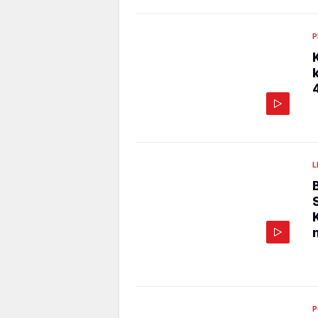
P
L
P