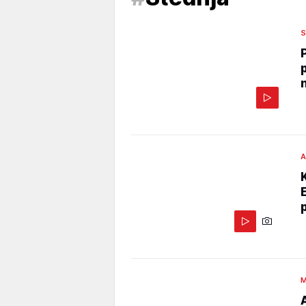
S
A
M