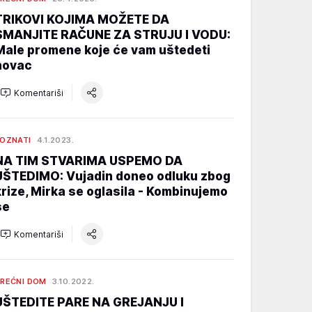
TRIKOVI KOJIMA MOŽETE DA
SMANJITE RAČUNE ZA STRUJU I VODU:
Male promene koje će vam uštedeti
novac
Komentariši
OZNATI
4.1.2023.
NA TIM STVARIMA USPEMO DA
UŠTEDIMO: Vujadin doneo odluku zbog
krize, Mirka se oglasila - Kombinujemo
se
Komentariši
REĆNI DOM
3.10.2022.
UŠTEDITE PARE NA GREJANJU I