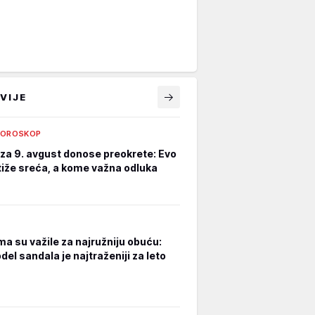
VIJE
HOROSKOP
za 9. avgust donose preokrete: Evo
iže sreća, a kome važna odluka
a su važile za najružniju obuću:
el sandala je najtraženiji za leto