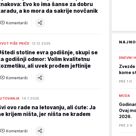
znakova: Evo ko ima šanse za dobru
zaradu, a ko mora da sakrije novčanik
Komentariši
NAJNO
IVOT PIŠE PRIČE
12.12.2025.
Uštedi stotine evra godišnje, skupi se
DNEVNI 
za godišnji odmor: Volim kvalitetnu
kozmetiku, ali uvek prođem jeftinije
Zvezde 
kome st
Komentariši
PRE 1 H
MODA
PUTOVANJA
14.7.2025.
Godinam
Svi ovo rade na letovanju, ali ćute: Ja
Ovaj mod
ne krijem ništa, jer ništa ne kradem
2026.
PRE 2 H
Komentariši