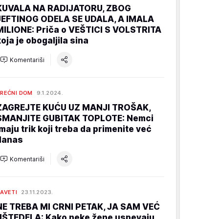
KUVALA NA RADIJATORU, ZBOG
JEFTINOG ODELA SE UDALA, A IMALA
MILIONE: Priča o VEŠTICI S VOLSTRITA
koja je obogaljila sina
Komentariši
REĆNI DOM
9.1.2024.
ZAGREJTE KUĆU UZ MANJI TROŠAK,
SMANJITE GUBITAK TOPLOTE: Nemci
imaju trik koji treba da primenite već
danas
Komentariši
AVETI
23.11.2023.
NE TREBA MI CRNI PETAK, JA SAM VEĆ
UŠTEDELA: Kako neke žene uspevaju