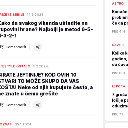
ASTRO
Konačno
RIČE IZ SRBIJE
14.3.2025.
problem
Kako da svakog vikenda uštedite na
če da p
kupovini hrane? Najbolji je metod 6-5-
PRE 4 H
4-3-2-1
SAVETI
Komentariši
Koliko k
godina, 
da čuva
IFESTYLE OSTALO
4.2.2024.
PRE 6 H
BIRATE JEFTINIJE? KOD OVIH 10
STVARI TO MOŽE SKUPO DA VAS
LEPOTA
KOŠTA! Neke od njih kupujete često, a
ne znate u čemu grešite
7 greša
lošije p
Komentariši
oduzima
PRE 7 H
OZNATI
25.1.2024.