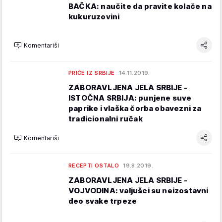
BAČKA: naučite da pravite kolače na
kukuruzovini
Komentariši
PRIČE IZ SRBIJE
14.11.2019.
ZABORAVLJENA JELA SRBIJE -
ISTOČNA SRBIJA: punjene suve
paprike i vlaška čorba obavezni za
tradicionalni ručak
Komentariši
RECEPTI OSTALO
19.8.2019.
ZABORAVLJENA JELA SRBIJE -
VOJVODINA: valjušci su neizostavni
deo svake trpeze