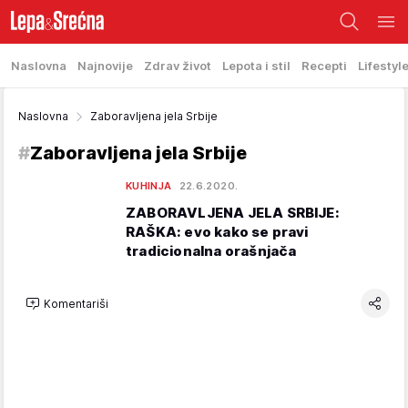
Naslovna
Najnovije
Zdrav život
Lepota i stil
Recepti
Lifestyl
Naslovna
Zaboravljena jela Srbije
#
Zaboravljena jela Srbije
KUHINJA
22.6.2020.
ZABORAVLJENA JELA SRBIJE:
RAŠKA: evo kako se pravi
tradicionalna orašnjača
Komentariši