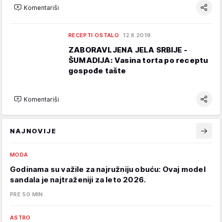
Komentariši
RECEPTI OSTALO
12.8.2019.
ZABORAVLJENA JELA SRBIJE -
ŠUMADIJA: Vasina torta po receptu
gospođe tašte
Komentariši
NAJNOVIJE
MODA
Godinama su važile za najružniju obuću: Ovaj model
sandala je najtraženiji za leto 2026.
PRE 50 MIN
ASTRO