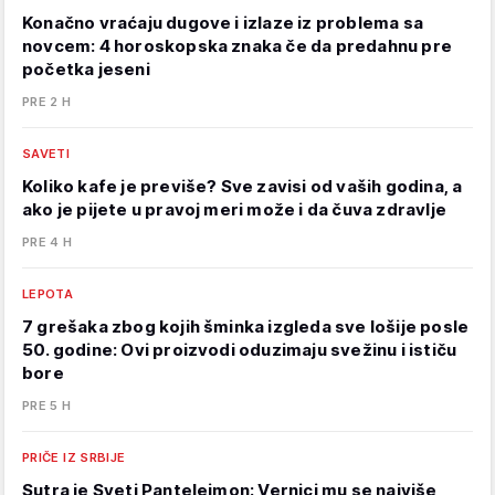
Konačno vraćaju dugove i izlaze iz problema sa
novcem: 4 horoskopska znaka če da predahnu pre
početka jeseni
PRE 2 H
SAVETI
Koliko kafe je previše? Sve zavisi od vaših godina, a
ako je pijete u pravoj meri može i da čuva zdravlje
PRE 4 H
LEPOTA
7 grešaka zbog kojih šminka izgleda sve lošije posle
50. godine: Ovi proizvodi oduzimaju svežinu i ističu
bore
PRE 5 H
PRIČE IZ SRBIJE
Sutra je Sveti Pantelejmon: Vernici mu se najviše