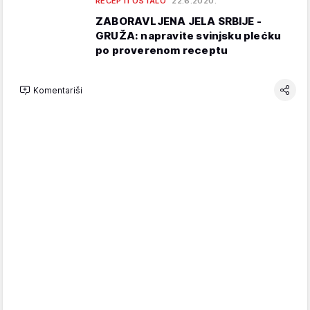
RECEPTI OSTALO
22.6.2020.
ZABORAVLJENA JELA SRBIJE -
GRUŽA: napravite svinjsku plećku
po proverenom receptu
Komentariši