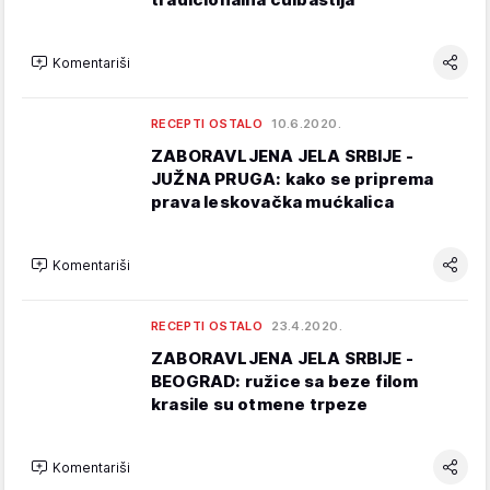
Komentariši
RECEPTI OSTALO
10.6.2020.
ZABORAVLJENA JELA SRBIJE -
JUŽNA PRUGA: kako se priprema
prava leskovačka mućkalica
Komentariši
RECEPTI OSTALO
23.4.2020.
ZABORAVLJENA JELA SRBIJE -
BEOGRAD: ružice sa beze filom
krasile su otmene trpeze
Komentariši