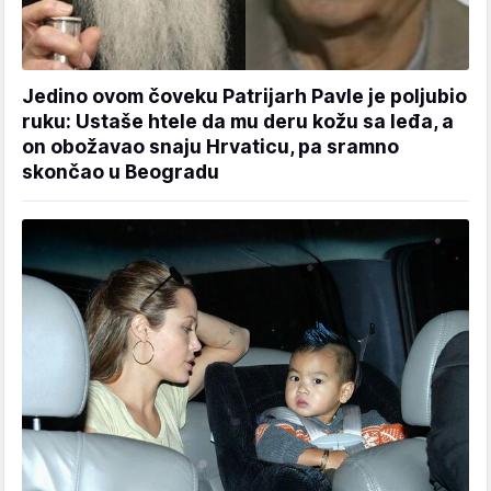
Jedino ovom čoveku Patrijarh Pavle je poljubio
ruku: Ustaše htele da mu deru kožu sa leđa, a
on obožavao snaju Hrvaticu, pa sramno
skončao u Beogradu