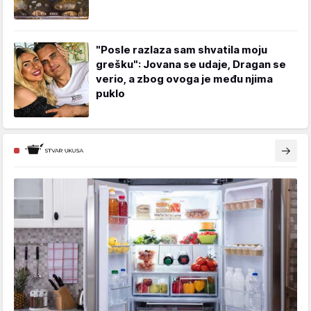
"Posle razlaza sam shvatila moju
grešku": Jovana se udaje, Dragan se
verio, a zbog ovoga je među njima
puklo