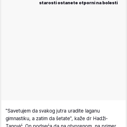
starosti ostanete otporni na bolesti
"Savetujem da svakog jutra uradite laganu
gimnastiku, a zatim da šetate", kaže dr Hadži-
Tanović. On podseća da na otvorenom, na primer,