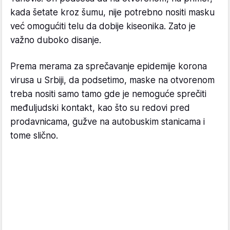
kada šetate kroz šumu, nije potrebno nositi masku
već omogućiti telu da dobije kiseonika. Zato je
važno duboko disanje.
Prema merama za sprečavanje epidemije korona
virusa u Srbiji, da podsetimo, maske na otvorenom
treba nositi samo tamo gde je nemoguće sprečiti
međuljudski kontakt, kao što su redovi pred
prodavnicama, gužve na autobuskim stanicama i
tome slično.