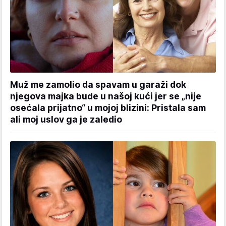
Muž me zamolio da spavam u garaži dok
njegova majka bude u našoj kući jer se „nije
osećala prijatno“ u mojoj blizini: Pristala sam
ali moj uslov ga je zaledio