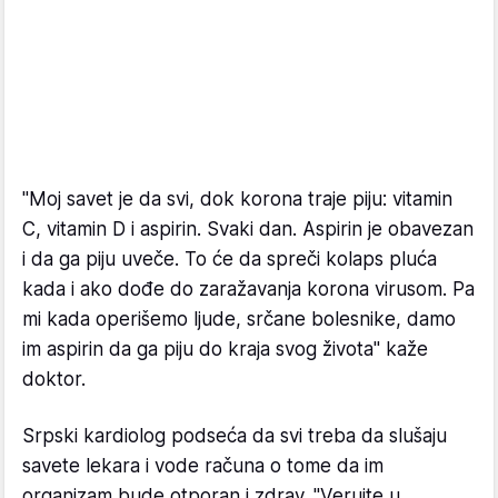
"Moj savet je da svi, dok korona traje piju: vitamin
C, vitamin D i aspirin. Svaki dan. Aspirin je obavezan
i da ga piju uveče. To će da spreči kolaps pluća
kada i ako dođe do zaražavanja korona virusom. Pa
mi kada operišemo ljude, srčane bolesnike, damo
im aspirin da ga piju do kraja svog života" kaže
doktor.
Srpski kardiolog podseća da svi treba da slušaju
savete lekara i vode računa o tome da im
organizam bude otporan i zdrav. "Verujte u