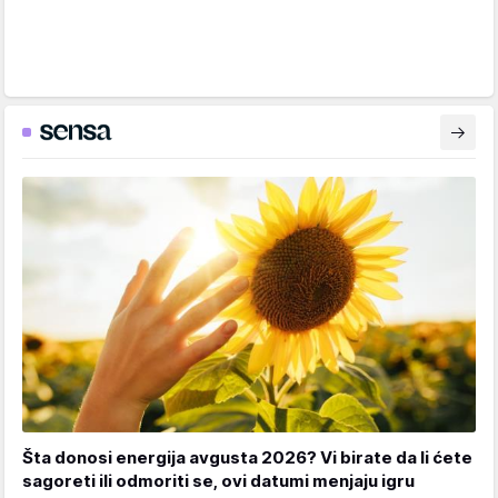
Šta donosi energija avgusta 2026? Vi birate da li ćete
sagoreti ili odmoriti se, ovi datumi menjaju igru