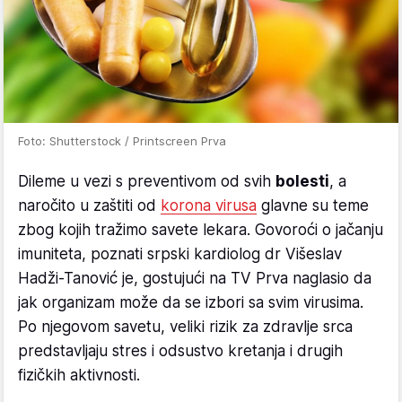
Foto: Shutterstock / Printscreen Prva
Dileme u vezi s preventivom od svih
bolesti
, a
naročito u zaštiti od
korona virusa
glavne su teme
zbog kojih tražimo savete lekara. Govoroći o jačanju
imuniteta, poznati srpski kardiolog dr Višeslav
Hadži-Tanović je, gostujući na TV Prva naglasio da
jak organizam može da se izbori sa svim virusima.
Po njegovom savetu, veliki rizik za zdravlje srca
predstavljaju stres i odsustvo kretanja i drugih
fizičkih aktivnosti.