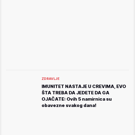
ZDRAVLJE
IMUNITET NASTAJE U CREVIMA, EVO
ŠTA TREBA DA JEDETE DA GA
OJAČATE: Ovih 5 namirnica su
obavezne svakog dana!