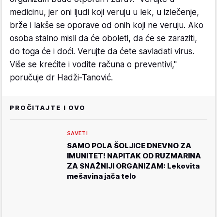
medicinu, jer oni ljudi koji veruju u lek, u izlečenje,
brže i lakše se oporave od onih koji ne veruju. Ako
osoba stalno misli da će oboleti, da će se zaraziti,
do toga će i doći. Verujte da ćete savladati virus.
Više se krećite i vodite računa o preventivi,"
poručuje dr Hadži-Tanović.
PROČITAJTE I OVO
SAVETI
SAMO POLA ŠOLJICE DNEVNO ZA
IMUNITET! NAPITAK OD RUZMARINA
ZA SNAŽNIJI ORGANIZAM: Lekovita
mešavina jača telo