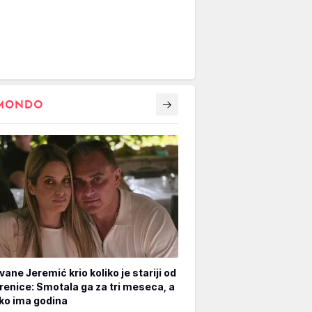
vane Jeremić krio koliko je stariji od
renice: Smotala ga za tri meseca, a
iko ima godina