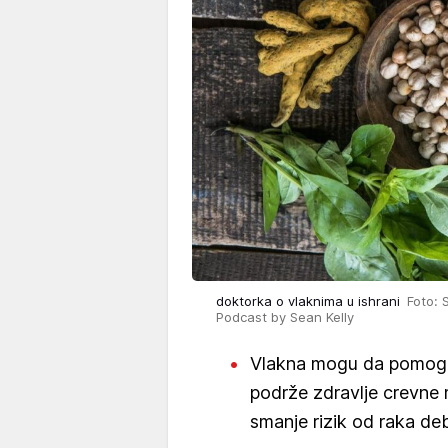
doktorka o vlaknima u ishrani
Foto: 
Podcast by Sean Kelly
Vlakna mogu da pomognu
podrže zdravlje crevne m
smanje rizik od raka deb