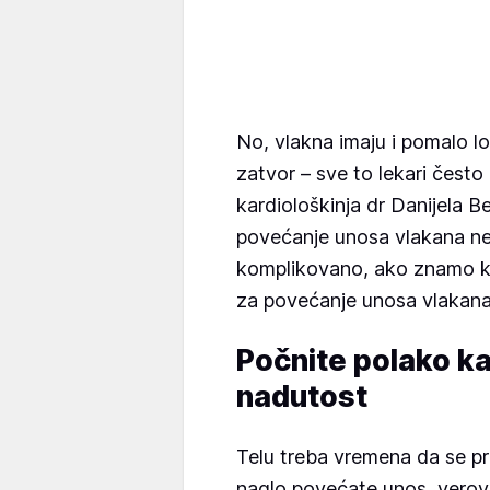
No, vlakna imaju i pomalo lo
zatvor – sve to lekari često 
kardiološkinja dr Danijela B
povećanje unosa vlakana ne
komplikovano, ako znamo kak
za povećanje unosa vlakana 
Počnite polako ka
nadutost
Telu treba vremena da se p
naglo povećate unos, verov