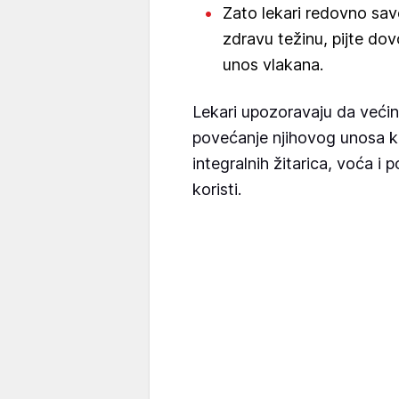
Zato lekari redovno save
zdravu težinu, pijte dov
unos vlakana.
Lekari upozoravaju da većina
povećanje njihovog unosa kr
integralnih žitarica, voća i
koristi.