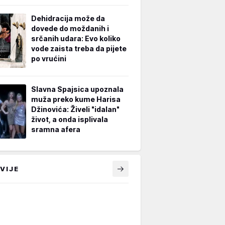
Dehidracija može da
dovede do moždanih i
srčanih udara: Evo koliko
vode zaista treba da pijete
po vrućini
Slavna Spajsica upoznala
muža preko kume Harisa
Džinovića: Živeli "idalan"
život, a onda isplivala
sramna afera
VIJE