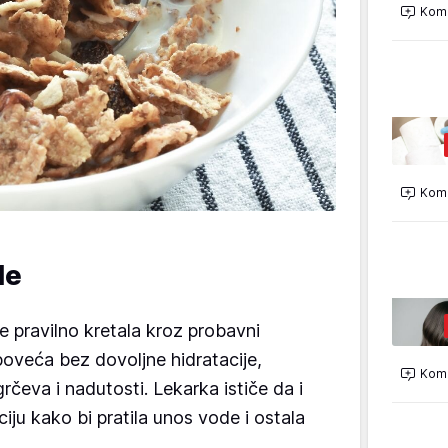
Kome
Kome
de
e pravilno kretala kroz probavni
poveća bez dovoljne hidratacije,
Kome
čeva i nadutosti. Lekarka ističe da i
iju kako bi pratila unos vode i ostala