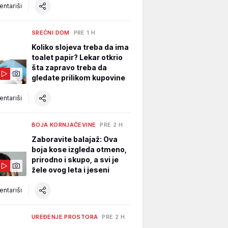
ntariši
SREĆNI DOM
PRE 1 H
Koliko slojeva treba da ima
toalet papir? Lekar otkrio
šta zapravo treba da
gledate prilikom kupovine
ntariši
BOJA KORNJAČEVINE
PRE 2 H
Zaboravite balajaž: Ova
boja kose izgleda otmeno,
prirodno i skupo, a svi je
žele ovog leta i jeseni
ntariši
UREĐENJE PROSTORA
PRE 2 H