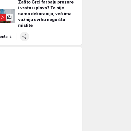
Zašto Grci farbaju prozore
i vrata u plavo? To nije
samo dekoracija, već ima
važniju svrhu nego što
mislite
ntariši