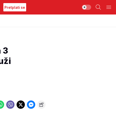
Pretplati se
 3
uži