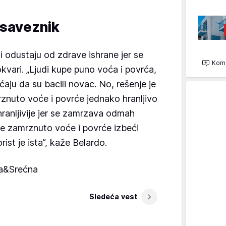
 saveznik
 odustaju od zdrave ishrane jer se
Kome
kvari. „Ljudi kupe puno voća i povrća,
ćaju da su bacili novac. No, rešenje je
rznuto voće i povrće jednako hranljivo
hranljivije jer se zamrzava odmah
te zamrznuto voće i povrće izbeći
ist je ista“, kaže Belardo.
a&Srećna
Sledeća vest