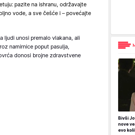
tuju: pazite na ishranu, održavajte
oljno vode, a sve češće i – povećajte
 ljudi unosi premalo vlakana, ali
oz namirnice poput pasulja,
 povrća donosi brojne zdravstvene
Bivši Jo
nove ve
evo kol