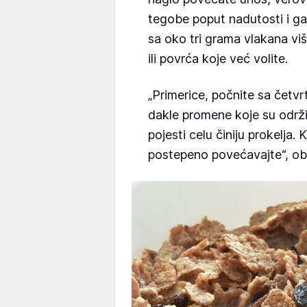
tegobe poput nadutosti i g
sa oko tri grama vlakana vi
ili povrća koje već volite.
„Primerice, počnite sa četvr
dakle promene koje su održi
pojesti celu činiju prokelja.
postepeno povećavajte“, ob