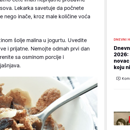
asova. Lekarka savetuje da počnete
še nego inače, kroz male količine voća
tinom šolje malina u jogurtu. Uvedite
DNEVNI 
Dnevni
ve i prijatne. Nemojte odmah prvi dan
2026:
 Krenite sa osminom porcije i
novac
jašnjava.
koju n
Kome