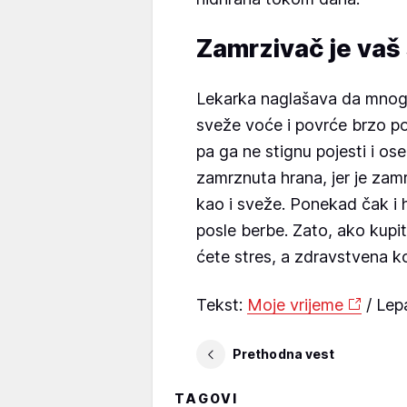
Zamrzivač je vaš
Lekarka naglašava da mnogi
sveže voće i povrće brzo po
pa ga ne stignu pojesti i ose
zamrznuta hrana, jer je zam
kao i sveže. Ponekad čak i 
posle berbe. Zato, ako kupi
ćete stres, a zdravstvena kor
Tekst:
Moje vrijeme
/ Lep
Prethodna vest
TAGOVI