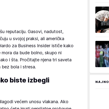
šu reputaciju. Gasovi, nadutost,
čuju u svojoj praksi, ali američka
elardo za Business Insider ističe kako
 mora da bude bolno, skupo ni
o i šta. Pročitajte njena tri saveta
bez bola i stresa.
ko biste izbegli
NAJNO
rilagodi većem unosu vlakana. Ako
atno ćete imati neprijatne probavne