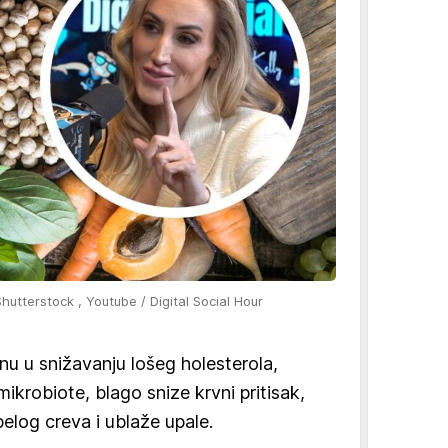
Shutterstock , Youtube / Digital Social Hour
 u snižavanju lošeg holesterola,
ikrobiote, blago snize krvni pritisak,
elog creva i ublaže upale.