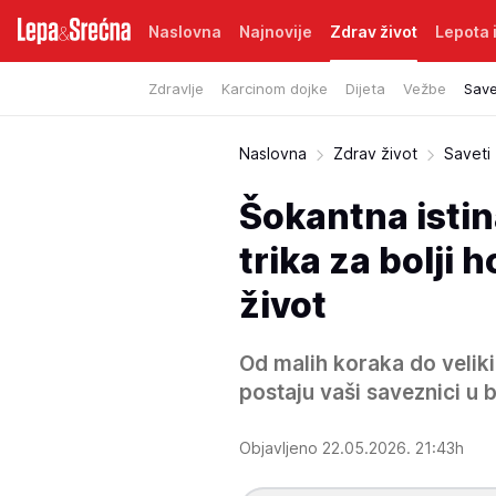
Naslovna
Najnovije
Zdrav život
Lepota i
Zdravlje
Karcinom dojke
Dijeta
Vežbe
Save
Naslovna
Zdrav život
Saveti
Šokantna istin
trika za bolji 
život
Od malih koraka do velik
postaju vaši saveznici u b
Objavljeno 22.05.2026. 21:43h