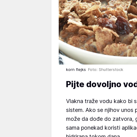
korn flejks
Foto: Shutterstock
Pijte dovoljno vo
Vlakna traže vodu kako bi s
sistem. Ako se njihov unos 
može da dođe do zatvora, gr
sama ponekad koristi aplikac
hidrirana tokom dana.