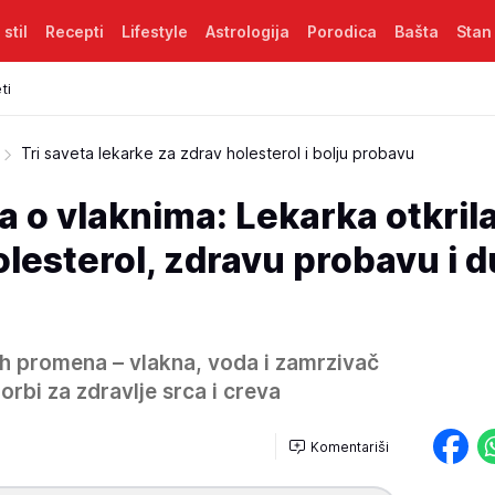
 stil
Recepti
Lifestyle
Astrologija
Porodica
Bašta
Stan
ti
Tri saveta lekarke za zdrav holesterol i bolju probavu
a o vlaknima: Lekarka otkrila
holesterol, zdravu probavu i d
ih promena – vlakna, voda i zamrzivač
orbi za zdravlje srca i creva
Komentariši