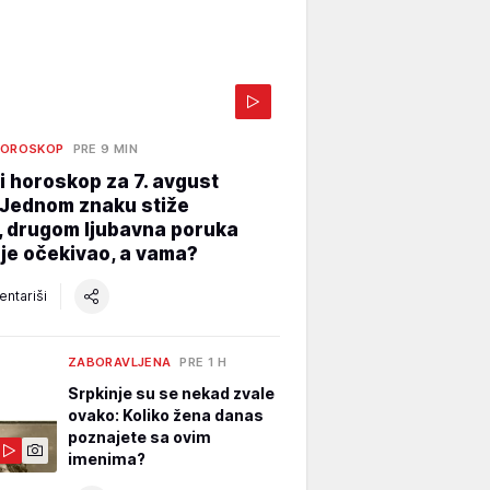
HOROSKOP
PRE 9 MIN
 horoskop za 7. avgust
 Jednom znaku stiže
, drugom ljubavna poruka
ije očekivao, a vama?
ntariši
ZABORAVLJENA
PRE 1 H
Srpkinje su se nekad zvale
ovako: Koliko žena danas
poznajete sa ovim
imenima?