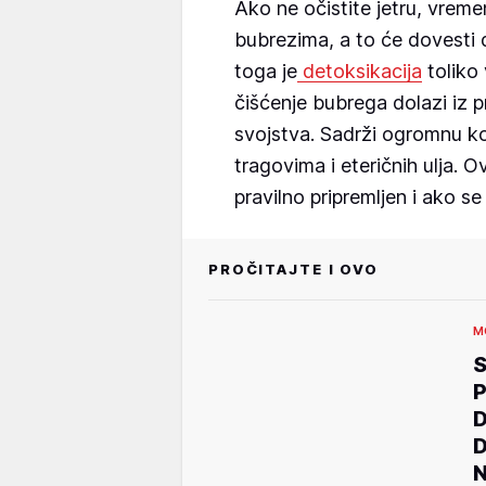
Ako ne očistite jetru, vremen
bubrezima, a to će dovesti 
toga je
detoksikacija
toliko 
čišćenje bubrega dolazi iz p
svojstva. Sadrži ogromnu ko
tragovima i eteričnih ulja. O
pravilno pripremljen i ako s
PROČITAJTE I OVO
M
S
P
D
D
N