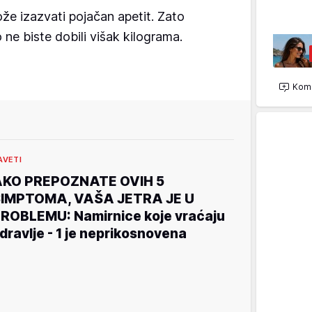
že izazvati pojačan apetit. Zato
 ne biste dobili višak kilograma.
Kome
AVETI
KO PREPOZNATE OVIH 5
IMPTOMA, VAŠA JETRA JE U
ROBLEMU: Namirnice koje vraćaju
dravlje - 1 je neprikosnovena