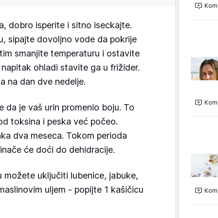
Kome
dobro isperite i sitno iseckajte.
u, sipajte dovoljno vode da pokrije
atim smanjite temperaturu i ostavite
napitak ohladi stavite ga u frižider.
ja na dan dve nedelje.
Kome
 da je vaš urin promenio boju. To
 od toksina i peska već počeo.
aka dva meseca. Tokom perioda
 inače će doći do dehidracije.
u možete uključiti lubenice, jabuke,
maslinovim uljem - popijte 1 kašičicu
Kome