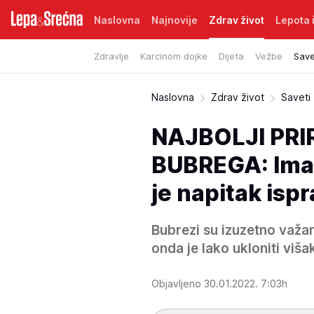
Naslovna
Najnovije
Zdrav život
Lepota i
Zdravlje
Karcinom dojke
Dijeta
Vežbe
Save
Naslovna
Zdrav život
Saveti
NAJBOLJI PRI
BUBREGA: Ima d
je napitak isp
Bubrezi su izuzetno važa
onda je lako ukloniti višak
Objavljeno 30.01.2022. 7:03h