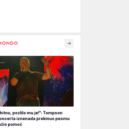
hitnu, pozlilo mu je!": Tompson
oncerta iznenada prekinuo pesmu
ažio pomoć