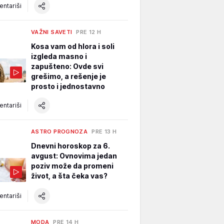
ntariši
VAŽNI SAVETI
PRE 12 H
Kosa vam od hlora i soli
izgleda masno i
zapušteno: Ovde svi
grešimo, a rešenje je
prosto i jednostavno
ntariši
ASTRO PROGNOZA
PRE 13 H
Dnevni horoskop za 6.
avgust: Ovnovima jedan
poziv može da promeni
život, a šta čeka vas?
ntariši
MODA
PRE 14 H