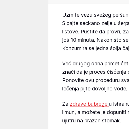
Uzmite vezu svežeg peršuna, 
Sipajte seckano zelje u šerp
listove. Pustite da provri, z
još 10 minuta. Nakon što se 
Konzumira se jedna šolja ča
Već drugog dana primetićete
znači da je proces čišćenja
Ponovite ovu proceduru sv
lečenja pijte dovoljno vode,
Za
zdrave bubrege
u ishran
limun, a možete je dopuniti 
ujutru na prazan stomak.