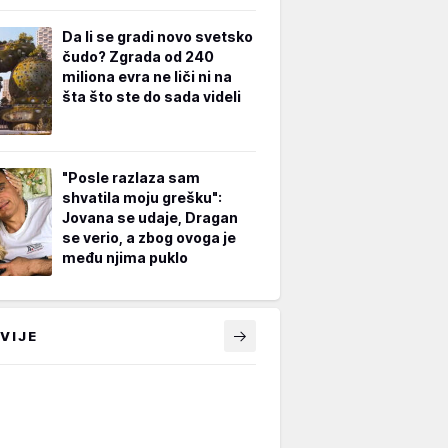
Da li se gradi novo svetsko
čudo? Zgrada od 240
miliona evra ne liči ni na
šta što ste do sada videli
"Posle razlaza sam
shvatila moju grešku":
Jovana se udaje, Dragan
se verio, a zbog ovoga je
među njima puklo
VIJE