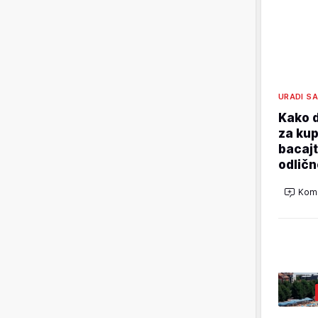
URADI S
Kako d
za kup
bacajt
odličn
Kome