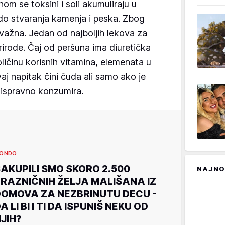
om se toksini i soli akumuliraju u
do stvaranja kamenja i peska. Zbog
važna. Jedan od najboljih lekova za
rirode. Čaj od peršuna ima diuretička
ličinu korisnih vitamina, elemenata u
vaj napitak čini čuda ali samo ako je
e ispravno konzumira.
ONDO
AKUPILI SMO SKORO 2.500
NAJNO
RAZNIČNIH ŽELJA MALIŠANA IZ
OMOVA ZA NEZBRINUTU DECU -
A LI BI I TI DA ISPUNIŠ NEKU OD
JIH?