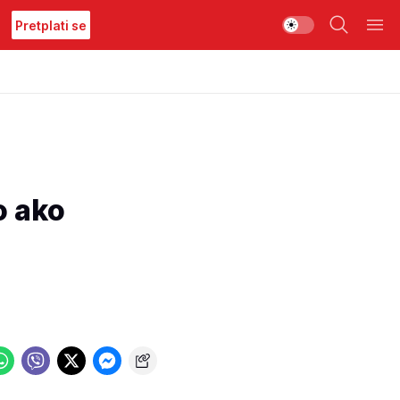
Pretplati se
o ako