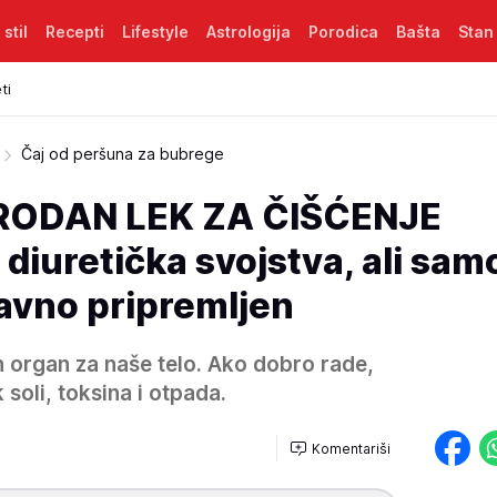
 stil
Recepti
Lifestyle
Astrologija
Porodica
Bašta
Stan
ti
Čaj od peršuna za bubrege
RODAN LEK ZA ČIŠĆENJE
iuretička svojstva, ali sam
ravno pripremljen
n organ za naše telo. Ako dobro rade,
 soli, toksina i otpada.
Komentariši