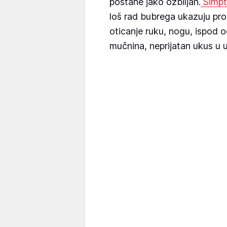
postane jako ozbiljan.
Simpt
loš rad bubrega ukazuju prom
oticanje ruku, nogu, ispod o
mučnina, neprijatan ukus u 