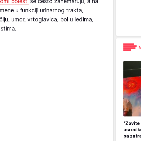
omi bolesti
se često zanemaruju, a na
ene u funkciji urinarnog trakta,
čiju, umor, vrtoglavica, bol u leđima,
ustima.
"Zovite 
usred k
pa zatr