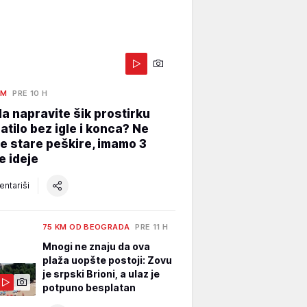
AM
PRE 10 H
a napravite šik prostirku
atilo bez igle i konca? Ne
e stare peškire, imamo 3
e ideje
ntariši
75 KM OD BEOGRADA
PRE 11 H
Mnogi ne znaju da ova
plaža uopšte postoji: Zovu
je srpski Brioni, a ulaz je
potpuno besplatan