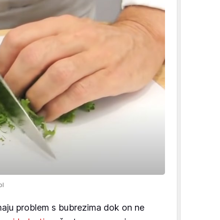
ol
imaju problem s bubrezima dok on ne