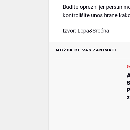
Budite oprezni jer peršun mo
kontrolišite unos hrane kako
Izvor: Lepa&Srećna
MOŽDA ĆE VAS ZANIMATI
S
A
S
P
z