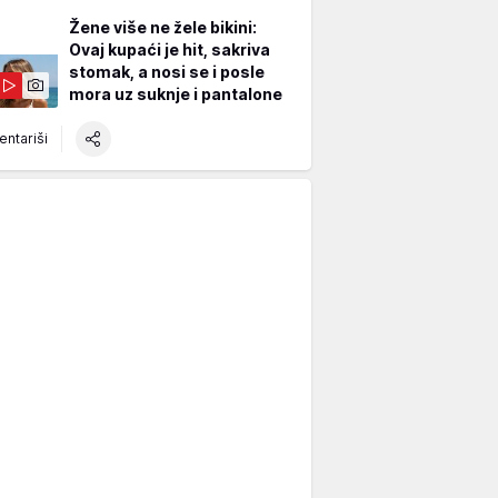
Žene više ne žele bikini:
Ovaj kupaći je hit, sakriva
stomak, a nosi se i posle
mora uz suknje i pantalone
ntariši