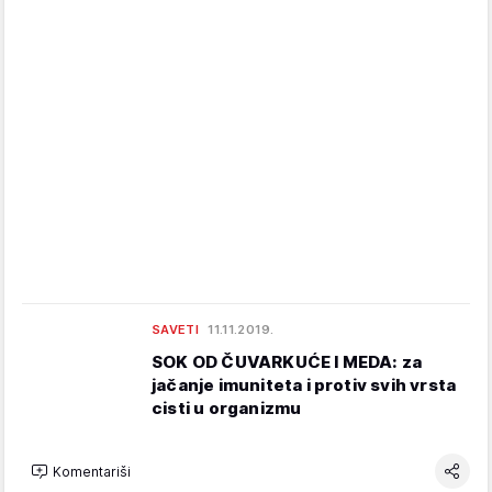
SAVETI
11.11.2019.
SOK OD ČUVARKUĆE I MEDA: za
jačanje imuniteta i protiv svih vrsta
cisti u organizmu
Komentariši