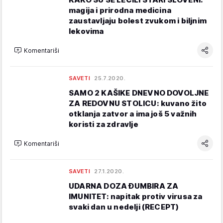
magija i prirodna medicina
zaustavljaju bolest zvukom i biljnim
lekovima
Komentariši
SAVETI
25.7.2020.
SAMO 2 KAŠIKE DNEVNO DOVOLJNE
ZA REDOVNU STOLICU: kuvano žito
otklanja zatvor a ima još 5 važnih
koristi za zdravlje
Komentariši
SAVETI
27.1.2020.
UDARNA DOZA ĐUMBIRA ZA
IMUNITET: napitak protiv virusa za
svaki dan u nedelji (RECEPT)