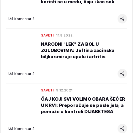
koristi se u medu, čaju i kao sok
Komentariši
SAVETI
11.8.2022.
NARODNI "LEK" ZA BOL U
ZGLOBOVIMA: Jeftina začinska
biljka smiruje upalu i artritis
Komentariši
SAVETI
9.12.2021.
ČAJ KOJI SVI VOLIMO OBARA ŠEĆER
U KRVI: Preporučuje se posle jela, a
pomaže u kontroli DIJABETESA
Komentariši