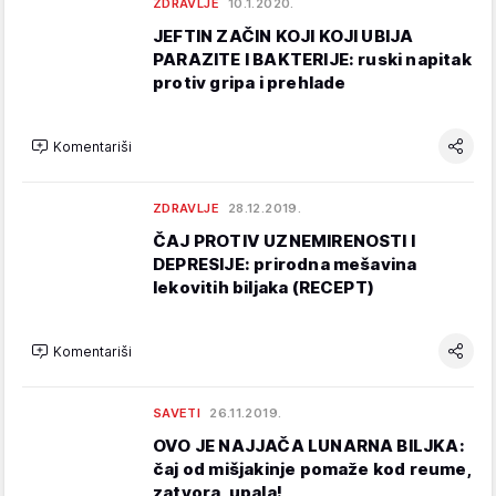
ZDRAVLJE
10.1.2020.
JEFTIN ZAČIN KOJI KOJI UBIJA
PARAZITE I BAKTERIJE: ruski napitak
protiv gripa i prehlade
Komentariši
ZDRAVLJE
28.12.2019.
ČAJ PROTIV UZNEMIRENOSTI I
DEPRESIJE: prirodna mešavina
lekovitih biljaka (RECEPT)
Komentariši
SAVETI
26.11.2019.
OVO JE NAJJAČA LUNARNA BILJKA:
čaj od mišjakinje pomaže kod reume,
zatvora, upala!