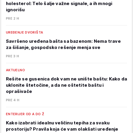
holesterol: Telo šalje važne signale, a ih mnogi
ignorišu
PRE 2 H
UREĐENJE DVORIŠTA
Savršeno uređena bašta sa bazenom: Nema trave
za šišanje, gospodsko rešenje menja sve
PRE 3 H
AKTUELNO
Rešite se gusenica dok vam ne unište baštu: Kako da
uklonite štetočine, a da ne oštetite baštu i
oprašivače
PRE 4 H
ENTERIJER OD A DO Ž
Kako izabrati idealnu veličinu tepiha za svaku
prostoriju? Pravila koja će vam olakšati uređenje