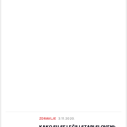
ZDRAVLJE
3.11.2020.
KAKO SU SE LEČILI STARI SLOVENI: