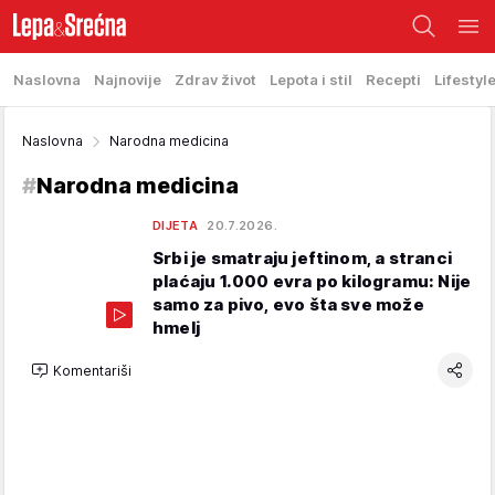
Naslovna
Najnovije
Zdrav život
Lepota i stil
Recepti
Lifestyl
Naslovna
Narodna medicina
#
Narodna medicina
DIJETA
20.7.2026.
Srbi je smatraju jeftinom, a stranci
plaćaju 1.000 evra po kilogramu: Nije
samo za pivo, evo šta sve može
hmelj
Komentariši