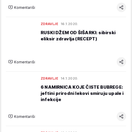
Komentariši
ZDRAVLJE
16.1.2020.
RUSKI DŽEM OD ŠIŠARKI: sibirski
eliksir zdravlja (RECEPT)
Komentariši
ZDRAVLJE
14.1.2020.
6 NAMIRNICA KOJE ČISTE BUBREGE:
jeftini prirodni lekovi smiruju upale i
infekcije
Komentariši