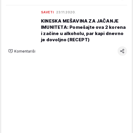
SAVETI
23.11.2020.
KINESKA MEŠAVINA ZA JAČANJE
IMUNITETA: Pomešajte ova 2 korena
i začine u alkoholu, par kapi dnevno
je dovoljno (RECEPT)
Komentariši