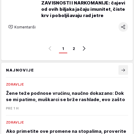
ZAVISNOSTI I NARKOMANIJE: čajevi
od ovih biljaka jačaju imunitet, čiste
krv i poboljšavaju rad jetre
Komentariši
1
2
NAJNOVIJE
ZDRAVLJE
Žene teže podnose vrućinu, naučno dokazano: Dok
se mi patimo, muškarci se brže rashlade, evo zašto
PRE 1 H
ZDRAVLJE
Ako primetite ove promene na stopalima, proverite