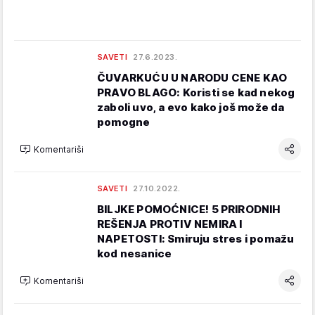
SAVETI
27.6.2023.
ČUVARKUĆU U NARODU CENE KAO
PRAVO BLAGO: Koristi se kad nekog
zaboli uvo, a evo kako još može da
pomogne
Komentariši
SAVETI
27.10.2022.
BILJKE POMOĆNICE! 5 PRIRODNIH
REŠENJA PROTIV NEMIRA I
NAPETOSTI: Smiruju stres i pomažu
kod nesanice
Komentariši