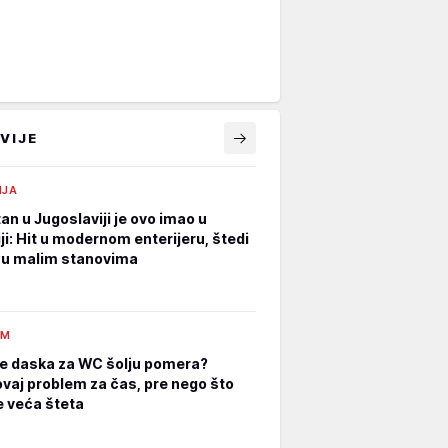
VIJE
IJA
an u Jugoslaviji je ovo imao u
ji: Hit u modernom enterijeru, štedi
 u malim stanovima
AM
e daska za WC šolju pomera?
ovaj problem za čas, pre nego što
 veća šteta