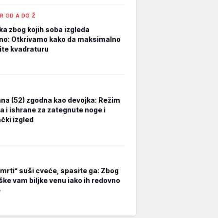
R OD A DO Ž
ka zbog kojih soba izgleda
no: Otkrivamo kako da maksimalno
tite kvadraturu
na (52) zgodna kao devojka: Režim
a i ishrane za zategnute noge i
čki izgled
smrti“ suši cveće, spasite ga: Zbog
ške vam biljke venu iako ih redovno
e