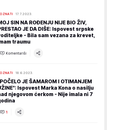
OZNATI
17.7.2023.
MOJ SIN NA ROĐENJU NIJE BIO ŽIV,
PRESTAO JE DA DIŠE: Ispovest srpske
voditeljke - Bila sam vezana za krevet,
imam traumu
Komentariši
OZNATI
18.6.2023.
"POČELO JE ŠAMAROM I OTIMANJEM
UŽINE": Ispovest Marka Kona o nasilju
nad njegovom ćerkom - Nije imala ni 7
godina
1