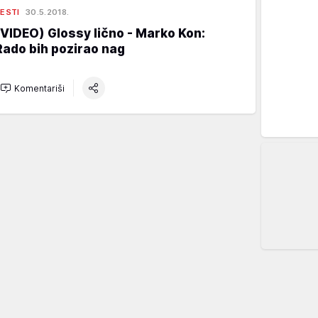
ESTI
30.5.2018.
(VIDEO) Glossy lično - Marko Kon:
Rado bih pozirao nag
Komentariši