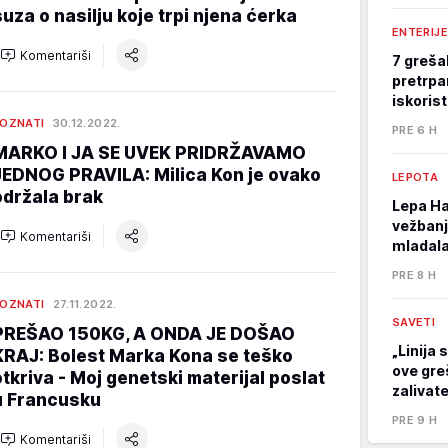
suza o nasilju koje trpi njena ćerka
ENTERIJE
Komentariši
7 greša
pretrpa
iskoris
OZNATI
30.12.2022.
PRE 6 H
MARKO I JA SE UVEK PRIDRŽAVAMO
JEDNOG PRAVILA: Milica Kon je ovako
LEPOTA
održala brak
Lepa Ha
vežbanj
Komentariši
mladala
PRE 8 H
OZNATI
27.11.2022.
SAVETI
PREŠAO 150KG, A ONDA JE DOŠAO
„Linija 
KRAJ: Bolest Marka Kona se teško
ove gre
otkriva - Moj genetski materijal poslat
zalivat
u Francusku
PRE 9 H
Komentariši