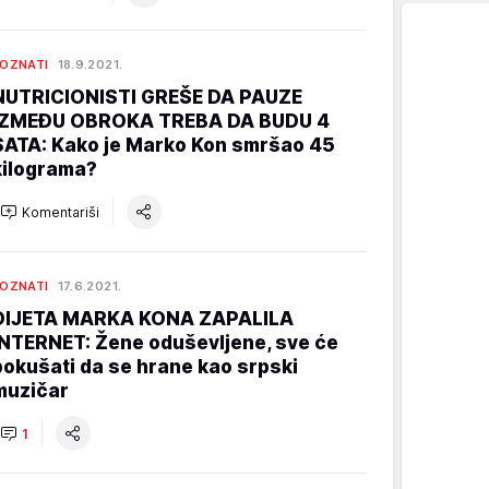
OZNATI
18.9.2021.
NUTRICIONISTI GREŠE DA PAUZE
IZMEĐU OBROKA TREBA DA BUDU 4
SATA: Kako je Marko Kon smršao 45
kilograma?
Komentariši
OZNATI
17.6.2021.
DIJETA MARKA KONA ZAPALILA
INTERNET: Žene oduševljene, sve će
pokušati da se hrane kao srpski
muzičar
1