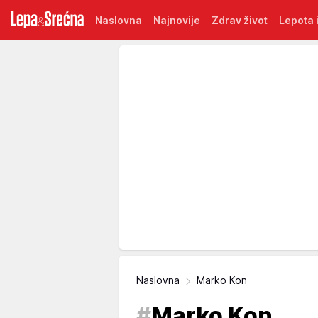
Naslovna
Najnovije
Zdrav život
Lepota i
Naslovna
Marko Kon
#
Marko Kon