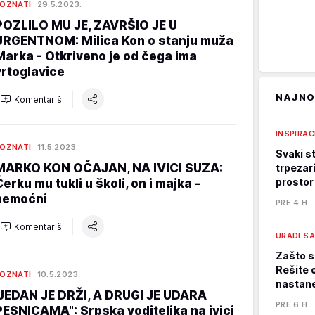
OZNATI
29.5.2023.
POZLILO MU JE, ZAVRŠIO JE U
URGENTNOM: Milica Kon o stanju muža
Marka - Otkriveno je od čega ima
vrtoglavice
NAJNO
Komentariši
INSPIRAC
OZNATI
11.5.2023.
Svaki st
MARKO KON OČAJAN, NA IVICI SUZA:
trpezari
prostor
Ćerku mu tukli u školi, on i majka -
nemoćni
PRE 4 H
Komentariši
URADI S
Zašto s
Rešite 
OZNATI
10.5.2023.
nastane
"JEDAN JE DRŽI, A DRUGI JE UDARA
PRE 6 H
PESNICAMA": Srpska voditeljka na ivici