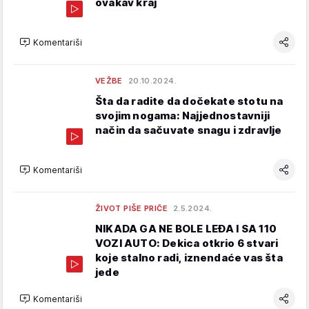
ovakav kraj
Komentariši
VEŽBE
20.10.2024.
Šta da radite da dočekate stotu na
svojim nogama: Najjednostavniji
način da sačuvate snagu i zdravlje
Komentariši
ŽIVOT PIŠE PRIČE
2.5.2024.
NIKADA GA NE BOLE LEĐA I SA 110
VOZI AUTO: Dekica otkrio 6 stvari
koje stalno radi, iznendaće vas šta
jede
Komentariši