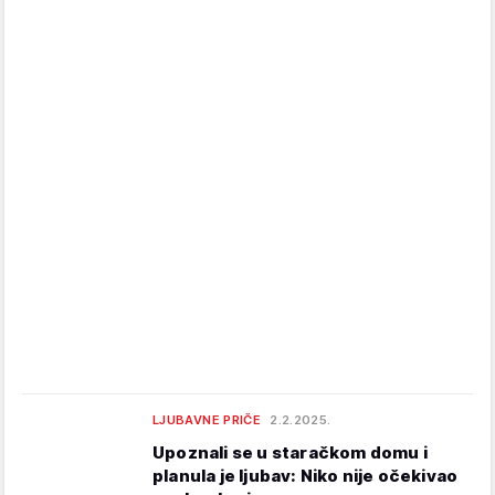
LJUBAVNE PRIČE
2.2.2025.
Upoznali se u staračkom domu i
planula je ljubav: Niko nije očekivao