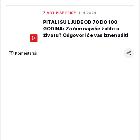
ŽIVOT PIŠE PRIČE
11.4.2024.
PITALI SU LJUDE OD 70 DO 100
GODINA: Za čim najviše žalite u
životu? Odgovori će vas iznenaditi
Komentariši