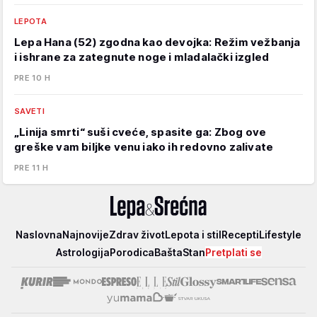
LEPOTA
Lepa Hana (52) zgodna kao devojka: Režim vežbanja
i ishrane za zategnute noge i mladalački izgled
PRE 10 H
SAVETI
„Linija smrti“ suši cveće, spasite ga: Zbog ove
greške vam biljke venu iako ih redovno zalivate
PRE 11 H
Lepa
Naslovna
Najnovije
Zdrav život
Lepota i stil
Recepti
Lifestyle
i
Astrologija
Porodica
Bašta
Stan
Pretplati se
srećna