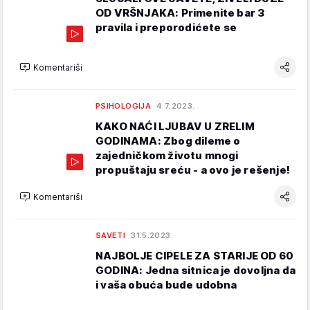
OD VRŠNJAKA: Primenite bar 3
pravila i preporodićete se
Komentariši
PSIHOLOGIJA
4.7.2023.
KAKO NAĆI LJUBAV U ZRELIM
GODINAMA: Zbog dileme o
zajedničkom životu mnogi
propuštaju sreću - a ovo je rešenje!
Komentariši
SAVETI
31.5.2023.
NAJBOLJE CIPELE ZA STARIJE OD 60
GODINA: Jedna sitnica je dovoljna da
i vaša obuća bude udobna