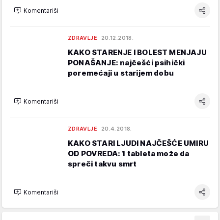
Komentariši
ZDRAVLJE
20.12.2018.
KAKO STARENJE I BOLEST MENJAJU
PONAŠANJE: najčešći psihički
poremećaji u starijem dobu
Komentariši
ZDRAVLJE
20.4.2018.
KAKO STARI LJUDI NAJČEŠĆE UMIRU
OD POVREDA: 1 tableta može da
spreči takvu smrt
Komentariši