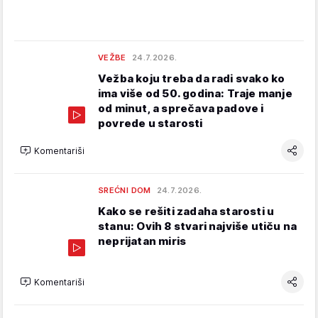
VEŽBE
24.7.2026.
Vežba koju treba da radi svako ko
ima više od 50. godina: Traje manje
od minut, a sprečava padove i
povrede u starosti
Komentariši
SREĆNI DOM
24.7.2026.
Kako se rešiti zadaha starosti u
stanu: Ovih 8 stvari najviše utiču na
neprijatan miris
Komentariši