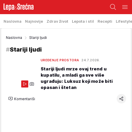
Naslovna
Najnovije
Zdrav život
Lepota i stil
Recepti
Lifestyl
Naslovna
Stariji ljudi
#
Stariji ljudi
UREĐENJE PROSTORA
24.7.2026.
Stariji ljudi mrze ovaj trend u
kupatilu, a mladi ga sve više
ugrađuju: Luksuz koji može biti
opasan i štetan
Komentariši