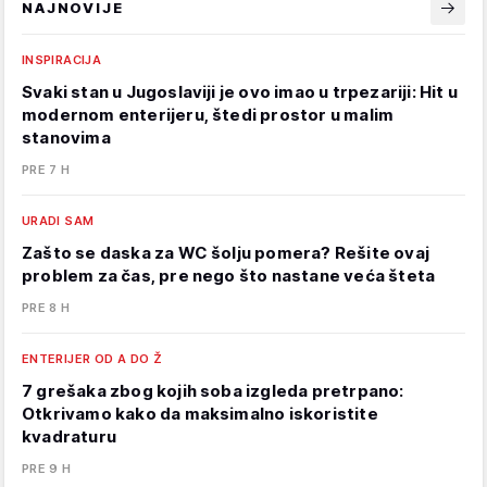
NAJNOVIJE
INSPIRACIJA
Svaki stan u Jugoslaviji je ovo imao u trpezariji: Hit u
modernom enterijeru, štedi prostor u malim
stanovima
PRE 7 H
URADI SAM
Zašto se daska za WC šolju pomera? Rešite ovaj
problem za čas, pre nego što nastane veća šteta
PRE 8 H
ENTERIJER OD A DO Ž
7 grešaka zbog kojih soba izgleda pretrpano:
Otkrivamo kako da maksimalno iskoristite
kvadraturu
PRE 9 H