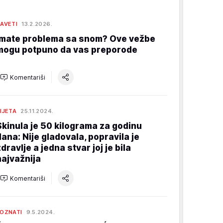
AVETI
13.2.2026.
Imate problema sa snom? Ove vežbe
mogu potpuno da vas preporode
Komentariši
IJETA
25.11.2024.
Skinula je 50 kilograma za godinu
dana: Nije gladovala, popravila je
dravlje a jedna stvar joj je bila
najvažnija
Komentariši
OZNATI
9.5.2024.