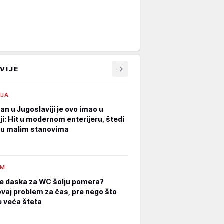
VIJE
IJA
an u Jugoslaviji je ovo imao u
ji: Hit u modernom enterijeru, štedi
 u malim stanovima
AM
e daska za WC šolju pomera?
ovaj problem za čas, pre nego što
 veća šteta