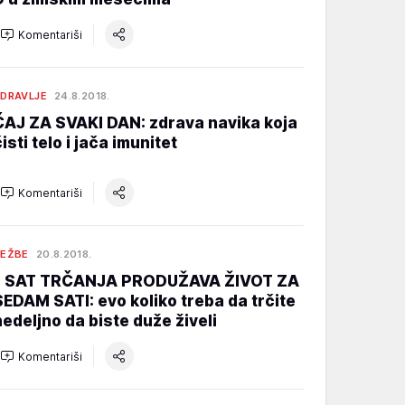
Komentariši
DRAVLJE
24.8.2018.
ČAJ ZA SVAKI DAN: zdrava navika koja
isti telo i jača imunitet
Komentariši
EŽBE
20.8.2018.
1 SAT TRČANJA PRODUŽAVA ŽIVOT ZA
SEDAM SATI: evo koliko treba da trčite
nedeljno da biste duže živeli
Komentariši