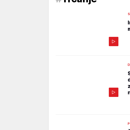
S
D
z
P