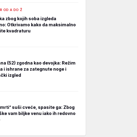
R OD A DO Ž
ka zbog kojih soba izgleda
no: Otkrivamo kako da maksimalno
tite kvadraturu
na (52) zgodna kao devojka: Režim
a i ishrane za zategnute noge i
čki izgled
smrti“ suši cveće, spasite ga: Zbog
ške vam biljke venu iako ih redovno
e