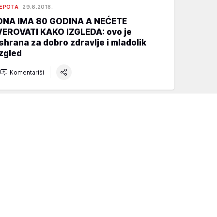
EPOTA
29.6.2018.
ONA IMA 80 GODINA A NEĆETE
VEROVATI KAKO IZGLEDA: ovo je
ishrana za dobro zdravlje i mladolik
izgled
Komentariši