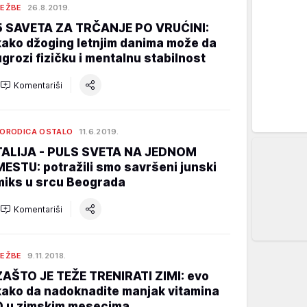
EŽBE
26.8.2019.
5 SAVETA ZA TRČANJE PO VRUĆINI:
kako džoging letnjim danima može da
ugrozi fizičku i mentalnu stabilnost
Komentariši
ORODICA OSTALO
11.6.2019.
TALIJA - PULS SVETA NA JEDNOM
MESTU: potražili smo savršeni junski
miks u srcu Beograda
Komentariši
EŽBE
9.11.2018.
ZAŠTO JE TEŽE TRENIRATI ZIMI: evo
kako da nadoknadite manjak vitamina
D u zimskim mesecima