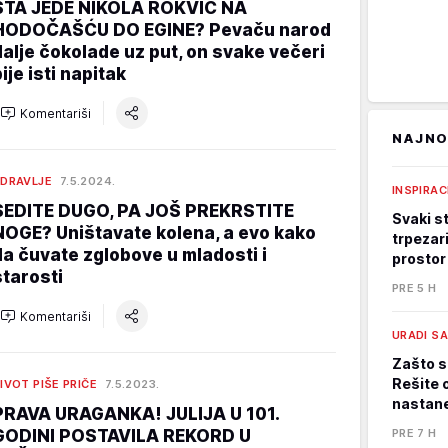
ŠTA JEDE NIKOLA ROKVIĆ NA
HODOČAŠĆU DO EGINE? Pevaču narod
dalje čokolade uz put, on svake večeri
ije isti napitak
Komentariši
NAJNO
DRAVLJE
7.5.2024.
INSPIRAC
SEDITE DUGO, PA JOŠ PREKRSTITE
Svaki st
NOGE? Uništavate kolena, a evo kako
trpezari
da čuvate zglobove u mladosti i
prostor
starosti
PRE 5 H
Komentariši
URADI S
Zašto s
Rešite 
IVOT PIŠE PRIČE
7.5.2023.
nastane
PRAVA URAGANKA! JULIJA U 101.
GODINI POSTAVILA REKORD U
PRE 7 H