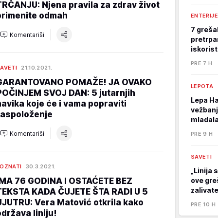
TRČANJU: Njena pravila za zdrav život
primenite odmah
ENTERIJE
7 greša
Komentariši
pretrpa
iskoris
PRE 7 H
AVETI
21.10.2021.
GARANTOVANO POMAŽE! JA OVAKO
LEPOTA
POČINJEM SVOJ DAN: 5 jutarnjih
Lepa Ha
navika koje će i vama popraviti
vežbanj
raspoloženje
mladala
Komentariši
PRE 9 H
SAVETI
OZNATI
30.3.2021.
„Linija 
IMA 76 GODINA I OSTAĆETE BEZ
ove gre
zalivat
TEKSTA KADA ČUJETE ŠTA RADI U 5
UJUTRU: Vera Matović otkrila kako
PRE 10 H
održava liniju!