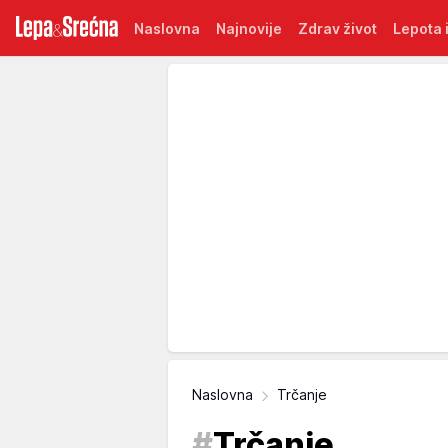
Naslovna
Najnovije
Zdrav život
Lepota i
Naslovna
Trčanje
#
Trčanje