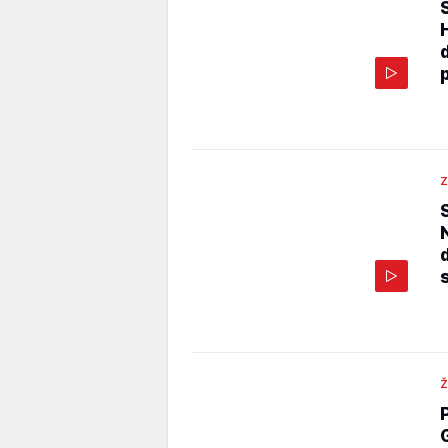
p
Z
Ž