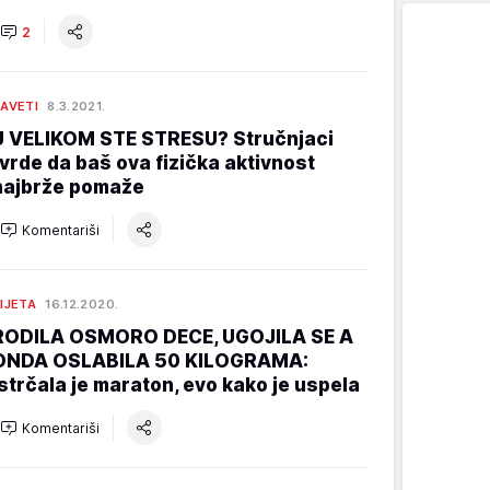
2
AVETI
8.3.2021.
U VELIKOM STE STRESU? Stručnjaci
tvrde da baš ova fizička aktivnost
najbrže pomaže
Komentariši
IJETA
16.12.2020.
RODILA OSMORO DECE, UGOJILA SE A
ONDA OSLABILA 50 KILOGRAMA:
Istrčala je maraton, evo kako je uspela
Komentariši