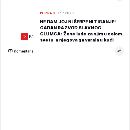
POZNATI
17.7.2023.
NE DAM JOJ NI ŠERPE NI TIGANJE!
GADAN RAZVOD SLAVNOG
GLUMCA: Žene lude za njim u celom
svetu, a njegova ga varala u kući
Komentariši