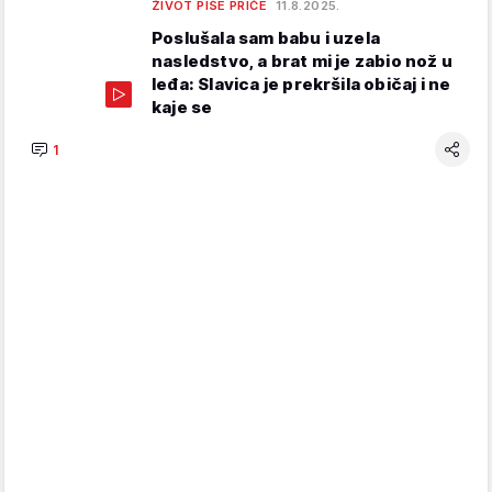
ŽIVOT PIŠE PRIČE
11.8.2025.
Poslušala sam babu i uzela
nasledstvo, a brat mi je zabio nož u
leđa: Slavica je prekršila običaj i ne
kaje se
1