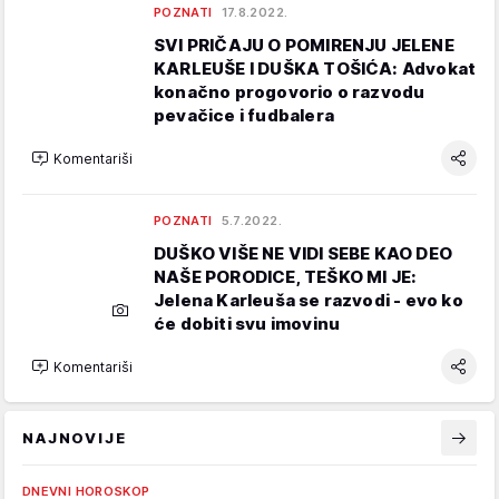
POZNATI
17.8.2022.
SVI PRIČAJU O POMIRENJU JELENE
KARLEUŠE I DUŠKA TOŠIĆA: Advokat
konačno progovorio o razvodu
pevačice i fudbalera
Komentariši
POZNATI
5.7.2022.
DUŠKO VIŠE NE VIDI SEBE KAO DEO
NAŠE PORODICE, TEŠKO MI JE:
Jelena Karleuša se razvodi - evo ko
će dobiti svu imovinu
Komentariši
NAJNOVIJE
DNEVNI HOROSKOP