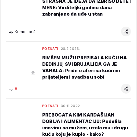
STRAŠNA JE IDEJA DA IZBRIŠU DETE I
MENE: Voditeljki godinu dana
zabranjeno da uđe u stan
Komentariši
POZNATI
28.2.2023.
BIVŠEM MUŽU PREPISALA KUĆU NA
DEDINJU, SVI BRUJALI DA GA JE
VARALA: Priče o aferi sa kućnim
prijateljem i svadba u sobi
8
POZNATI
30.11.2022.
PREBOGATA KIM KARDAŠIJAN
DOBIJA I ALIMENTACIJU: Podelila
imovinu sa mužem, uzela mu i drugu
kuću koju je kupio - kako?