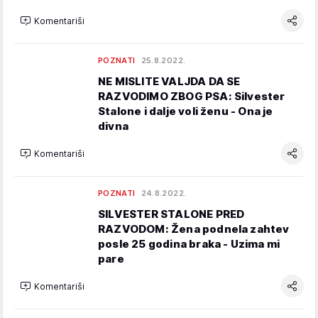
Komentariši
POZNATI
25.8.2022.
NE MISLITE VALJDA DA SE
RAZVODIMO ZBOG PSA: Silvester
Stalone i dalje voli ženu - Ona je
divna
Komentariši
POZNATI
24.8.2022.
SILVESTER STALONE PRED
RAZVODOM: Žena podnela zahtev
posle 25 godina braka - Uzima mi
pare
Komentariši