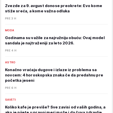
Zvezde za 9. avgust donose preokrete: Evo kome
stiže sreća, a kome važna odluka
PRE 3 H
MODA
Godinama su važile za najružniju obuću: Ovaj model
sandala je najtraženiji za leto 2026.
PRE 4 H
ASTRO
Konačno vraćaju dugove i izlaze iz problema sa
novcem: 4 horoskopska znaka če da predahnu pre
početka jeseni
PRE 6 H
SAVETI
Koliko kafe je previše? Sve zavisi od vaših godina, a
ako je pijete u pravoj meri može i da čuva zdravlje