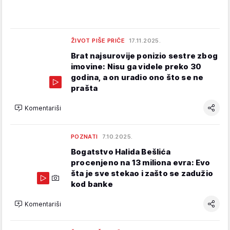
ŽIVOT PIŠE PRIČE
17.11.2025.
Brat najsurovije ponizio sestre zbog
imovine: Nisu ga videle preko 30
godina, a on uradio ono što se ne
prašta
Komentariši
POZNATI
7.10.2025.
Bogatstvo Halida Bešlića
procenjeno na 13 miliona evra: Evo
šta je sve stekao i zašto se zadužio
kod banke
Komentariši