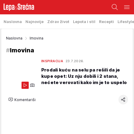
Naslovna
Najnovije
Zdrav život
Lepota i stil
Recepti
Lifestyl
Naslovna
Imovina
#
Imovina
INSPIRACIJA
23.7.2026.
Prodali kuću na selu pa rešili da je
kupe opet: Uz nju dobili i 2 stana,
nećete verovati kako im je to uspelo
Komentariši