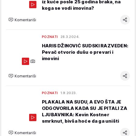
iz kuće posle 25 godina braka, na
koga se vodi imovina?
Komentariši
POZNATI
28.3.2024.
HARIS DŽINOVIĆ SUDSKI RAZVEDEN:
Pevač otvorio dušu o prevari i
imovini
Komentariši
POZNATI
1.9.2023.
PLAKALA NA SUDU, A EVO ŠTA JE
ODGOVORILA KADA SU JE PITALI ZA
LJUBAVNIKA: Kevin Kostner
smrknut, bivša hoće da ga uništi
Komentariši