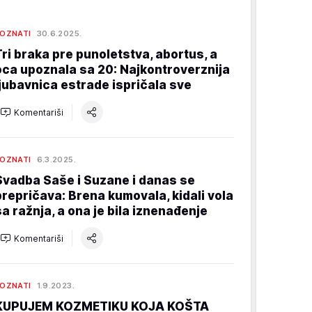
OZNATI
30.6.2025.
Tri braka pre punoletstva, abortus, a
oca upoznala sa 20: Najkontroverznija
ljubavnica estrade ispričala sve
Komentariši
OZNATI
6.3.2025.
Svadba Saše i Suzane i danas se
prepričava: Brena kumovala, kidali vola
sa ražnja, a ona je bila iznenađenje
Komentariši
OZNATI
1.9.2023.
KUPUJEM KOZMETIKU KOJA KOŠTA