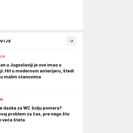
VIJE
IJA
an u Jugoslaviji je ovo imao u
ji: Hit u modernom enterijeru, štedi
 u malim stanovima
AM
e daska za WC šolju pomera?
ovaj problem za čas, pre nego što
 veća šteta