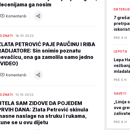
decenijama ga nosim
ENTERIJE
Komentariši
7 greša
pretrpa
iskoris
OZNATI
16.10.2022.
PRE 4 H
ZLATA PETROVIĆ PAJE PAUČINU I RIBA
RADIJATORE: Sin snimio poznatu
LEPOTA
pevačicu, ona ga zamolila samo jedno
Lepa Ha
(VIDEO)
vežbanj
mladala
Komentariši
PRE 5 H
SAVETI
OZNATI
12.10.2022.
„Linija 
HTELA SAM ZIDOVE DA POJEDEM
ove gre
PRVIH DANA: Zlata Petrović skinula
zalivat
masne naslage na struku i rukama,
kune se u ovu dijetu
PRE 6 H