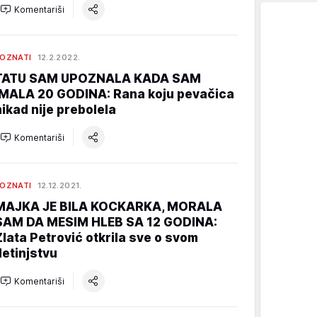
Komentariši
OZNATI
12.2.2022.
TATU SAM UPOZNALA KADA SAM
IMALA 20 GODINA: Rana koju pevačica
nikad nije prebolela
Komentariši
OZNATI
12.12.2021.
MAJKA JE BILA KOCKARKA, MORALA
SAM DA MESIM HLEB SA 12 GODINA:
Zlata Petrović otkrila sve o svom
detinjstvu
Komentariši