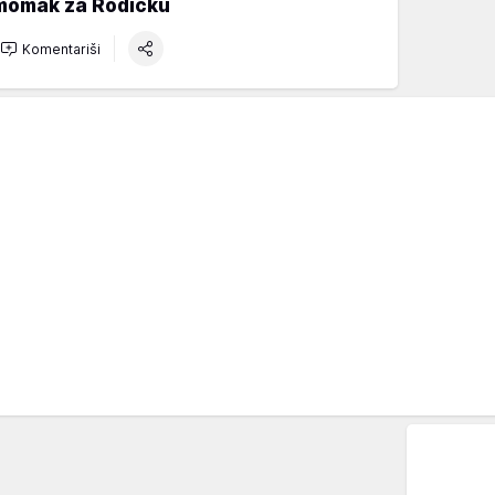
momak za Rodićku
Komentariši