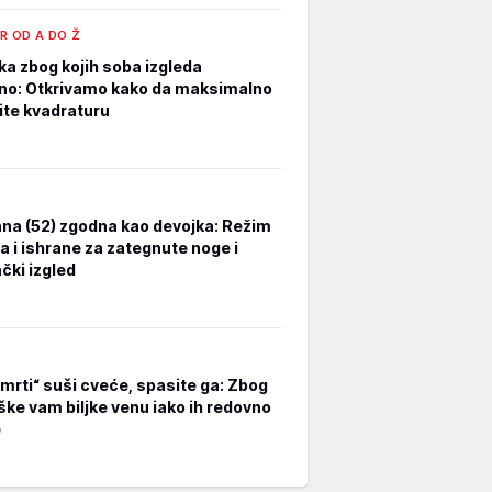
R OD A DO Ž
ka zbog kojih soba izgleda
no: Otkrivamo kako da maksimalno
tite kvadraturu
na (52) zgodna kao devojka: Režim
a i ishrane za zategnute noge i
čki izgled
smrti“ suši cveće, spasite ga: Zbog
ške vam biljke venu iako ih redovno
e