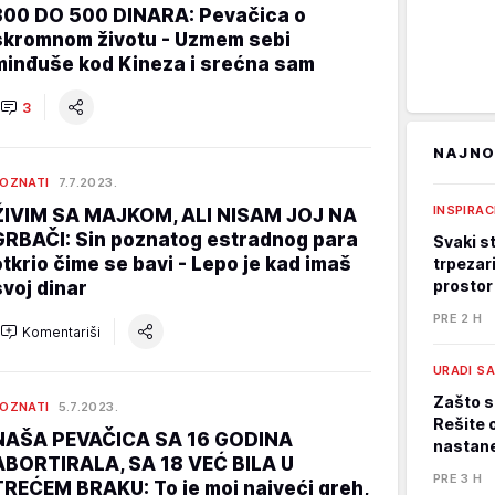
300 DO 500 DINARA: Pevačica o
skromnom životu - Uzmem sebi
minđuše kod Kineza i srećna sam
3
NAJNO
OZNATI
7.7.2023.
INSPIRAC
ŽIVIM SA MAJKOM, ALI NISAM JOJ NA
GRBAČI: Sin poznatog estradnog para
Svaki st
otkrio čime se bavi - Lepo je kad imaš
trpezari
prostor
svoj dinar
PRE 2 H
Komentariši
URADI S
Zašto s
OZNATI
5.7.2023.
Rešite 
NAŠA PEVAČICA SA 16 GODINA
nastane
ABORTIRALA, SA 18 VEĆ BILA U
PRE 3 H
TREĆEM BRAKU: To je moj najveći greh,