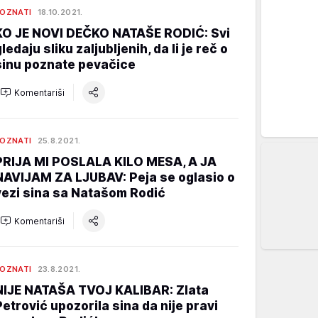
OZNATI
18.10.2021.
KO JE NOVI DEČKO NATAŠE RODIĆ: Svi
ledaju sliku zaljubljenih, da li je reč o
sinu poznate pevačice
Komentariši
OZNATI
25.8.2021.
PRIJA MI POSLALA KILO MESA, A JA
NAVIJAM ZA LJUBAV: Peja se oglasio o
vezi sina sa Natašom Rodić
Komentariši
OZNATI
23.8.2021.
NIJE NATAŠA TVOJ KALIBAR: Zlata
Petrović upozorila sina da nije pravi