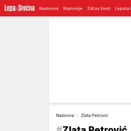
Naslovna
Najnovije
Zdrav život
Lepota i
Naslovna
Zlata Petrović
#
Zlata Petrović