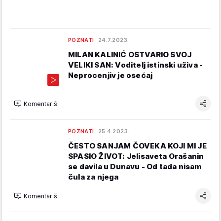
POZNATI
24.7.2023.
MILAN KALINIĆ OSTVARIO SVOJ
VELIKI SAN: Voditelj istinski uživa -
Neprocenjiv je osećaj
Komentariši
POZNATI
25.4.2023.
ČESTO SANJAM ČOVEKA KOJI MI JE
SPASIO ŽIVOT: Jelisaveta Orašanin
se davila u Dunavu - Od tada nisam
čula za njega
Komentariši