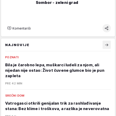
Sombor - zeleni grad
Komentariši
NAJNOVIJE
POZNATI
Bila je čarobno lepa, muškarci ludeli za njom, ali
nijedan nije ostao: Život čuvene glumce bio je pun
zapleta
PRE 42 MIN
SREĆNI DOM
Vatrogasci otkrili genijalan trik za rashlađivanje
stana: Bez klime i troškova, a razlika je neverovatna