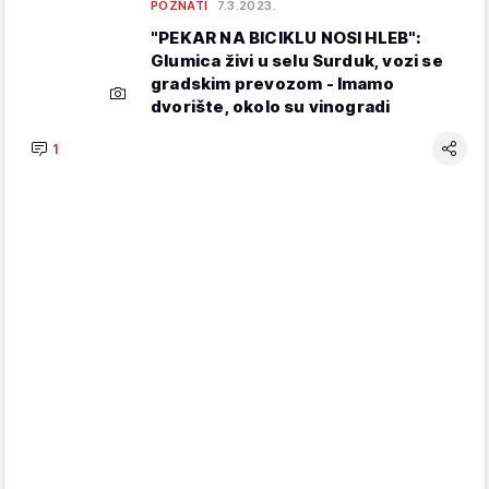
POZNATI
7.3.2023.
"PEKAR NA BICIKLU NOSI HLEB":
Glumica živi u selu Surduk, vozi se
gradskim prevozom - Imamo
dvorište, okolo su vinogradi
1