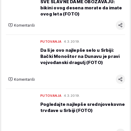
SVE SLAVNE DAME OBOŽAVAJU:
bikini ovog desena morate da imate
ovog leta (FOTO)
Komentariši
PUTOVANJA
4.3.2019.
Da li je ovo najlepše selo u Srbiji:
Bački Monoštor na Dunavu je pravi
vojvođanski dragulj (FOTO)
Komentariši
PUTOVANJA
4.3.2019.
Pogledajte najlepše srednjovekovne
trvđave u Srbiji (FOTO)