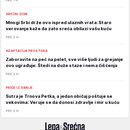
PRE 1 H
SREĆNI DOM
Mnogi Srbi drže ovo ispred ulaznih vrata: Staro
verovanje kaže da zato sreća obilazi vašu kuću
PRE 2 H
ADAPTACIJA PROSTORA
Zaboravite na peć na pelet, sve više ljudi za grejanje
ovo ugrađuje: Štedi na duže staze i nema čišćenja
PRE 2 H
PRIČE IZ SRBIJE
Sutra je Trnova Petka, a jedan običaj poštuje se
vekovima: Veruje se da donosi zdravlje i mir u kuću
PRE 3 H