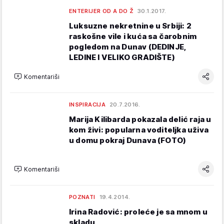
ENTERIJER OD A DO Ž
30.1.2017.
Luksuzne nekretnine u Srbiji: 2
raskošne vile i kuća sa čarobnim
pogledom na Dunav (DEDINJE,
LEDINE I VELIKO GRADIŠTE)
Komentariši
INSPIRACIJA
20.7.2016.
Marija Kilibarda pokazala delić raja u
kom živi: popularna voditeljka uživa
u domu pokraj Dunava (FOTO)
Komentariši
POZNATI
19.4.2014.
Irina Radović: proleće je sa mnom u
skladu