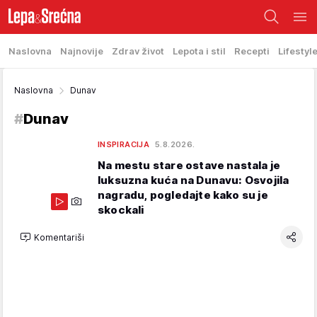
Naslovna
Najnovije
Zdrav život
Lepota i stil
Recepti
Lifestyl
Naslovna
Dunav
#
Dunav
INSPIRACIJA
5.8.2026.
Na mestu stare ostave nastala je
luksuzna kuća na Dunavu: Osvojila
nagradu, pogledajte kako su je
skockali
Komentariši