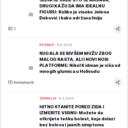
DRUGI KAŽU DA IMA IDEALNU
FIGURU: Koliko je visoka Jelena
Đoković i kako održava liniju
7
POZNATI
9.6.2023.
RUGALA SE BIVŠEM MUŽU ZBOG
MALOG RASTA, ALI I NOVI NOSI
PLATFORME: Nikol Kidman je viša od
mnogih glumica u Holivudu
Komentariši
ZDRAVLJE
6.2.2023.
HITNO STANITE PORED ZIDA I
IZMERITE VISINU: Možete da
otkrijete tešku bolest, koja dolazi
bez bolova i jasnih simptoma