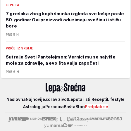
LEPOTA
7 grešaka zbog kojih šminka izgleda sve lošije posle
50. godine: Ovi proizvodi oduzimaju svežinu i ističu
bore
PRE 5 H
PRIČE IZ SRBIJE
Sutra je Sveti Pantelejmon: Vernici mu se najviše
mole za zdravlje, a evo šta valja započeti
PRE 6 H
Lepa
Naslovna
Najnovije
Zdrav život
Lepota i stil
Recepti
Lifestyle
i
Astrologija
Porodica
Bašta
Stan
Pretplati se
srećna