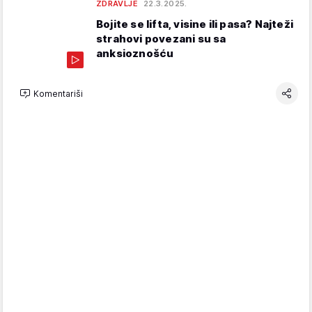
ZDRAVLJE
22.3.2025.
Bojite se lifta, visine ili pasa? Najteži
strahovi povezani su sa
anksioznošću
Komentariši