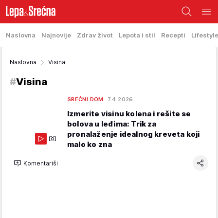
Naslovna
Najnovije
Zdrav život
Lepota i stil
Recepti
Lifestyl
Naslovna
Visina
#
Visina
SREĆNI DOM
7.4.2026.
Izmerite visinu kolena i rešite se
bolova u leđima: Trik za
pronalaženje idealnog kreveta koji
malo ko zna
Komentariši