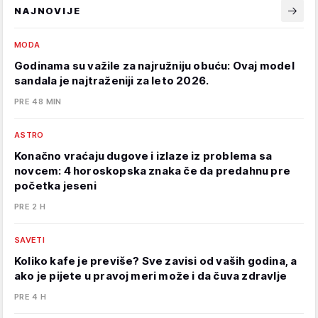
NAJNOVIJE
MODA
Godinama su važile za najružniju obuću: Ovaj model
sandala je najtraženiji za leto 2026.
PRE 48 MIN
ASTRO
Konačno vraćaju dugove i izlaze iz problema sa
novcem: 4 horoskopska znaka če da predahnu pre
početka jeseni
PRE 2 H
SAVETI
Koliko kafe je previše? Sve zavisi od vaših godina, a
ako je pijete u pravoj meri može i da čuva zdravlje
PRE 4 H