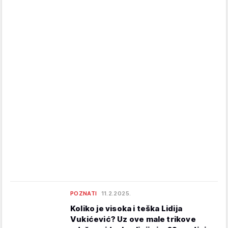
POZNATI
11.2.2025.
Koliko je visoka i teška Lidija
Vukićević? Uz ove male trikove