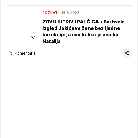
POZNATI
14.6.2023.
ZOVU IH "DIV I PALČICA": Svi hvale
izgled Jokićeve žene bez ijedne
korekcije, a evo koliko je visoka
Natalija
Komentariši