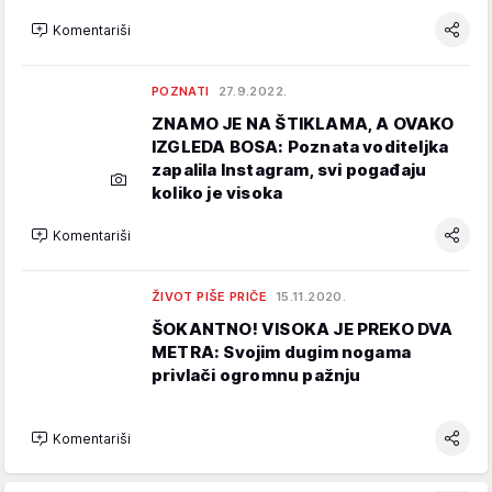
Komentariši
POZNATI
27.9.2022.
ZNAMO JE NA ŠTIKLAMA, A OVAKO
IZGLEDA BOSA: Poznata voditeljka
zapalila Instagram, svi pogađaju
koliko je visoka
Komentariši
ŽIVOT PIŠE PRIČE
15.11.2020.
ŠOKANTNO! VISOKA JE PREKO DVA
METRA: Svojim dugim nogama
privlači ogromnu pažnju
Komentariši