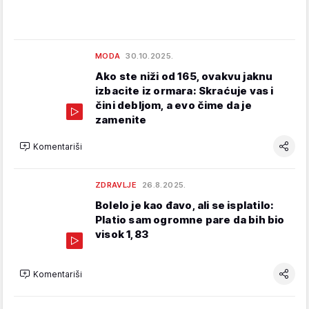
MODA
30.10.2025.
Ako ste niži od 165, ovakvu jaknu
izbacite iz ormara: Skraćuje vas i
čini debljom, a evo čime da je
zamenite
Komentariši
ZDRAVLJE
26.8.2025.
Bolelo je kao đavo, ali se isplatilo:
Platio sam ogromne pare da bih bio
visok 1,83
Komentariši