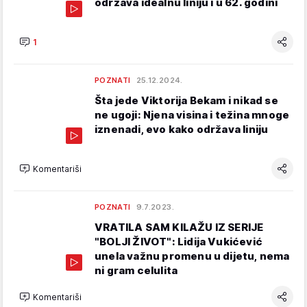
održava idealnu liniju i u 62. godini
1
POZNATI
25.12.2024.
Šta jede Viktorija Bekam i nikad se
ne ugoji: Njena visina i težina mnoge
iznenadi, evo kako održava liniju
Komentariši
POZNATI
9.7.2023.
VRATILA SAM KILAŽU IZ SERIJE
"BOLJI ŽIVOT": Lidija Vukićević
unela važnu promenu u dijetu, nema
ni gram celulita
Komentariši