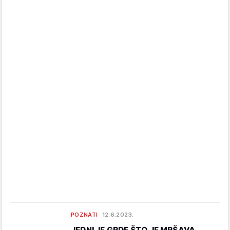
POZNATI
12.6.2023.
JEDNI JE GRDE ŠTO JE MRŠAVA,