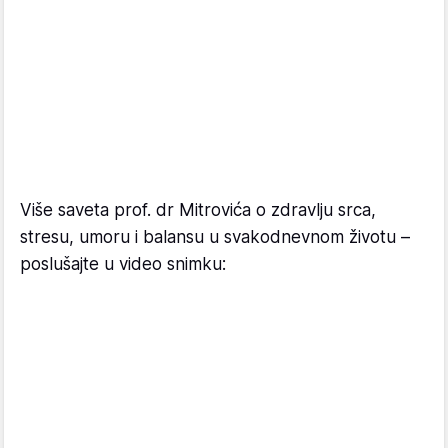
Više saveta prof. dr Mitrovića o zdravlju srca,
stresu, umoru i balansu u svakodnevnom životu –
poslušajte u video snimku: