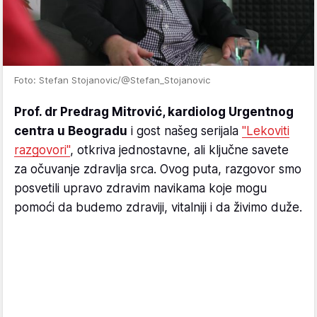
Foto: Stefan Stojanovic/@Stefan_Stojanovic
Prof. dr Predrag Mitrović, kardiolog Urgentnog
centra u Beogradu
i gost našeg serijala
"Lekoviti
razgovori"
, otkriva jednostavne, ali ključne savete
za očuvanje zdravlja srca. Ovog puta, razgovor smo
posvetili upravo zdravim navikama koje mogu
pomoći da budemo zdraviji, vitalniji i da živimo duže.