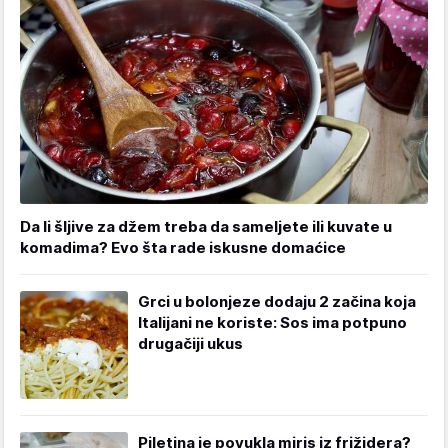
Da li šljive za džem treba da sameljete ili kuvate u
komadima? Evo šta rade iskusne domaćice
Grci u bolonjeze dodaju 2 začina koja
Italijani ne koriste: Sos ima potpuno
drugačiji ukus
Piletina je povukla miris iz frižidera?