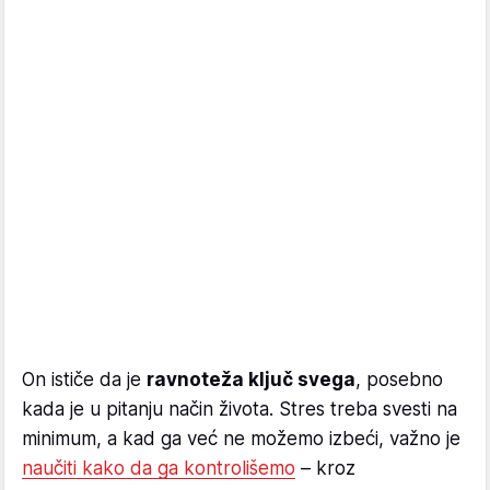
On ističe da je
ravnoteža ključ svega
, posebno
kada je u pitanju način života. Stres treba svesti na
minimum, a kad ga već ne možemo izbeći, važno je
naučiti kako da ga kontrolišemo
– kroz