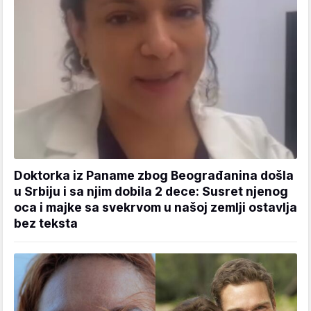
Doktorka iz Paname zbog Beograđanina došla
u Srbiju i sa njim dobila 2 dece: Susret njenog
oca i majke sa svekrvom u našoj zemlji ostavlja
bez teksta