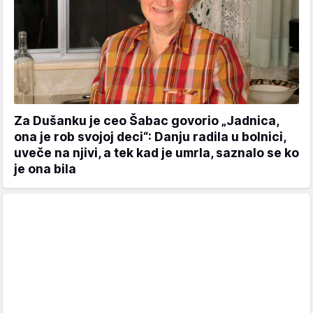
Za Dušanku je ceo Šabac govorio „Jadnica,
ona je rob svojoj deci“: Danju radila u bolnici,
uveče na njivi, a tek kad je umrla, saznalo se ko
je ona bila