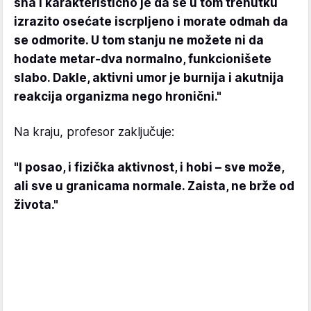
sna i karakteristično je da se u tom trenutku
izrazito osećate iscrpljeno i morate odmah da
se odmorite. U tom stanju ne možete ni da
hodate metar-dva normalno, funkcionišete
slabo. Dakle, aktivni umor je burnija i akutnija
reakcija organizma nego hronični."
Na kraju, profesor zaključuje:
"I posao, i fizička aktivnost, i hobi – sve može,
ali sve u granicama normale. Zaista, ne brže od
života."