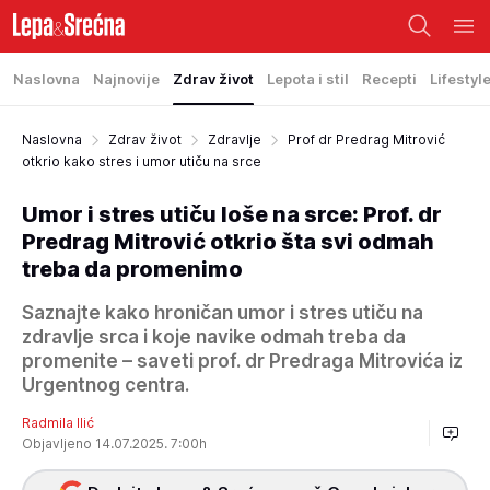
Naslovna
Najnovije
Zdrav život
Lepota i stil
Recepti
Lifestyl
Naslovna
Zdrav život
Zdravlje
Prof dr Predrag Mitrović
otkrio kako stres i umor utiču na srce
Umor i stres utiču loše na srce: Prof. dr
Predrag Mitrović otkrio šta svi odmah
treba da promenimo
Saznajte kako hroničan umor i stres utiču na
zdravlje srca i koje navike odmah treba da
promenite – saveti prof. dr Predraga Mitrovića iz
Urgentnog centra.
Radmila Ilić
Objavljeno 14.07.2025. 7:00h