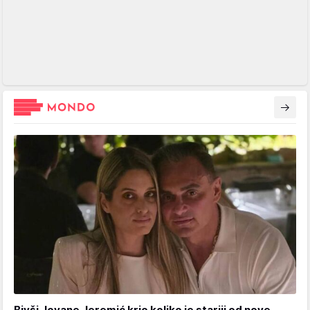
Bivši Jovane Jeremić krio koliko je stariji od nove