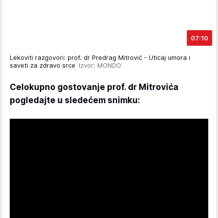
07:10
Lekoviti razgovori: prof. dr Predrag Mitrović - Uticaj umora i
saveti za zdravo srce
Izvor: MONDO
Celokupno gostovanje prof. dr Mitrovića
pogledajte u sledećem snimku: