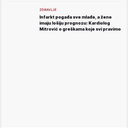
ZDRAVLJE
Infarkt pogađa sve mlađe, a žene
imaju lošiju prognozu: Kardiolog
Mitrović o greškama koje svi pravimo