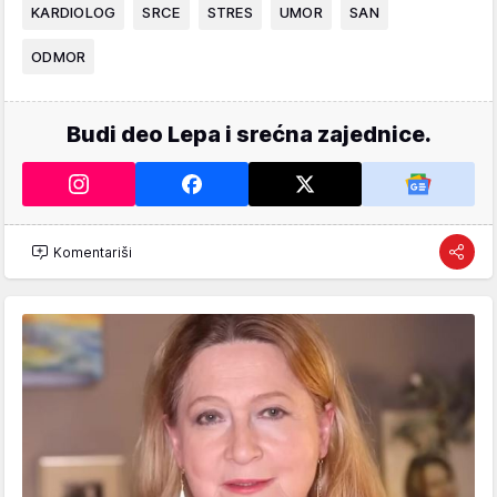
KARDIOLOG
SRCE
STRES
UMOR
SAN
ODMOR
Budi deo Lepa i srećna zajednice.
Komentariši