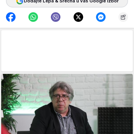
Dodajte Lepa & Srećna u vaš Google izbor