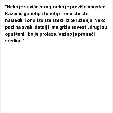
"Neko je suviše strog, neko je previše opušten.
Kažemo genotip i fenotip – ono što ste
nasledili i ono što ste stekli iz okruženja. Neko
pazi na svaki detalj i ima grižu savesti, drugi su
opušteni i bolje prolaze. Važno je pronaći
sredinu."