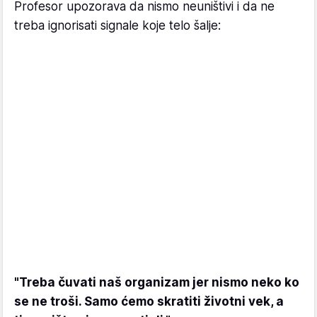
Profesor upozorava da nismo neuništivi i da ne
treba ignorisati signale koje telo šalje:
"Treba čuvati naš organizam jer nismo neko ko
se ne troši. Samo ćemo skratiti životni vek, a