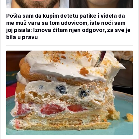
Pošla sam da kupim detetu patike i videla da
me muž vara sa tom udovicom, iste noći sam
joj pisala: Iznova čitam njen odgovor, za sve je
bila u pravu