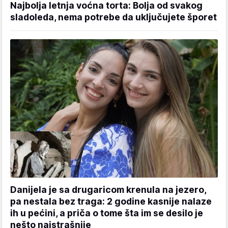
Najbolja letnja voćna torta: Bolja od svakog
sladoleda, nema potrebe da uključujete šporet
Danijela je sa drugaricom krenula na jezero,
pa nestala bez traga: 2 godine kasnije nalaze
ih u pećini, a priča o tome šta im se desilo je
nešto najstrašnije