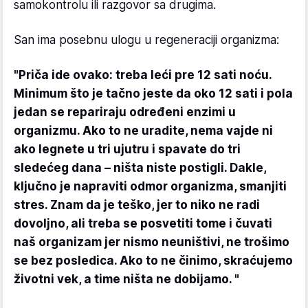
samokontrolu ili razgovor sa drugima.
San ima posebnu ulogu u regeneraciji organizma:
"Priča ide ovako: treba leći pre 12 sati noću.
Minimum što je tačno jeste da oko 12 sati i pola
jedan se repariraju određeni enzimi u
organizmu. Ako to ne uradite, nema vajde ni
ako legnete u tri ujutru i spavate do tri
sledećeg dana – ništa niste postigli. Dakle,
ključno je napraviti odmor organizma, smanjiti
stres. Znam da je teško, jer to niko ne radi
dovoljno, ali treba se posvetiti tome i čuvati
naš organizam jer nismo neuništivi, ne trošimo
se bez posledica. Ako to ne činimo, skraćujemo
životni vek, a time ništa ne dobijamo. "