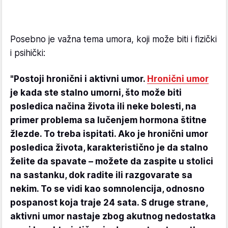
Posebno je važna tema umora, koji može biti i fizički
i psihički:
"Postoji hronični i aktivni umor.
Hronični umor
je kada ste stalno umorni, što može biti
posledica načina života ili neke bolesti, na
primer problema sa lučenjem hormona štitne
žlezde. To treba ispitati. Ako je hronični umor
posledica života, karakteristično je da stalno
želite da spavate – možete da zaspite u stolici
na sastanku, dok radite ili razgovarate sa
nekim. To se vidi kao somnolencija, odnosno
pospanost koja traje 24 sata. S druge strane,
aktivni umor nastaje zbog akutnog nedostatka