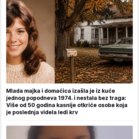
Mlada majka i domaćica izašla je iz kuće
jednog popodneva 1974. i nestala bez traga:
Više od 50 godina kasnije otkriće osobe koja
je poslednja videla ledi krv