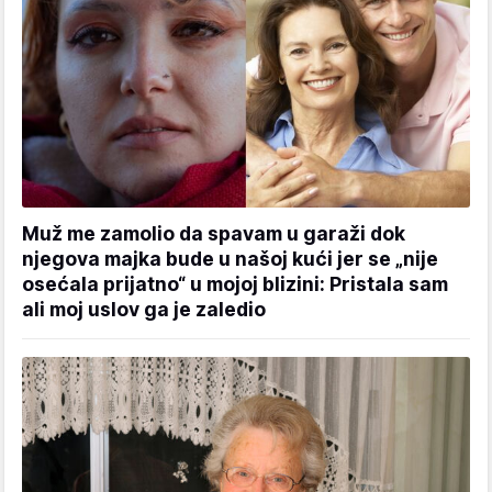
Muž me zamolio da spavam u garaži dok
njegova majka bude u našoj kući jer se „nije
osećala prijatno“ u mojoj blizini: Pristala sam
ali moj uslov ga je zaledio