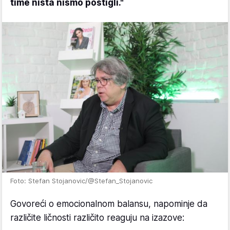
time ništa nismo postigli."
Foto: Stefan Stojanovic/@Stefan_Stojanovic
Govoreći o emocionalnom balansu, napominje da
različite ličnosti različito reaguju na izazove: