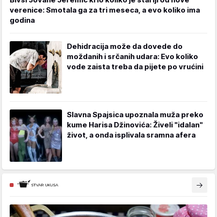
verenice: Smotala ga za tri meseca, a evo koliko ima
godina
Dehidracija može da dovede do
moždanih i srčanih udara: Evo koliko
vode zaista treba da pijete po vrućini
Slavna Spajsica upoznala muža preko
kume Harisa Džinovića: Živeli "idalan"
život, a onda isplivala sramna afera