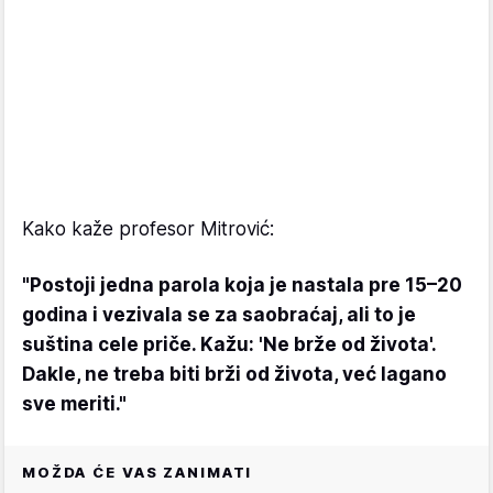
Kako kaže profesor Mitrović:
"Postoji jedna parola koja je nastala pre 15–20
godina i vezivala se za saobraćaj, ali to je
suština cele priče. Kažu: 'Ne brže od života'.
Dakle, ne treba biti brži od života, već lagano
sve meriti."
MOŽDA ĆE VAS ZANIMATI