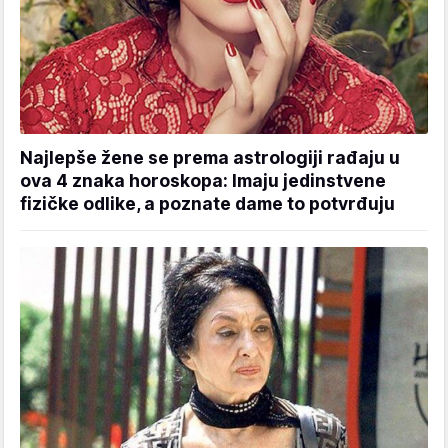
Najlepše žene se prema astrologiji rađaju u
ova 4 znaka horoskopa: Imaju jedinstvene
fizičke odlike, a poznate dame to potvrđuju