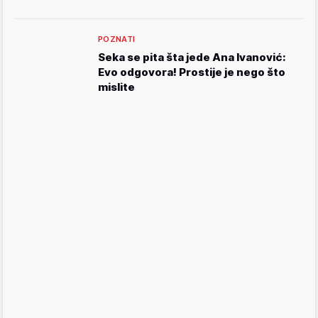
POZNATI
Seka se pita šta jede Ana Ivanović:
Evo odgovora! Prostije je nego što
mislite