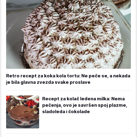
Retro recept za koka kola tortu: Ne peče se, a nekada
je bila glavna zvezda svake proslave
Recept za kolač ledena milka: Nema
pečenja, ovo je savršen spoj plazme,
sladoleda i čokolade