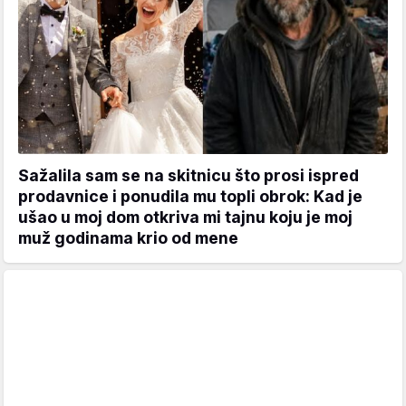
Sažalila sam se na skitnicu što prosi ispred
prodavnice i ponudila mu topli obrok: Kad je
ušao u moj dom otkriva mi tajnu koju je moj
muž godinama krio od mene