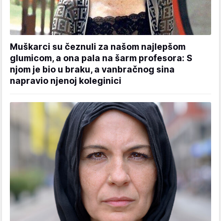
Muškarci su čeznuli za našom najlepšom
glumicom, a ona pala na šarm profesora: S
njom je bio u braku, a vanbračnog sina
napravio njenoj koleginici