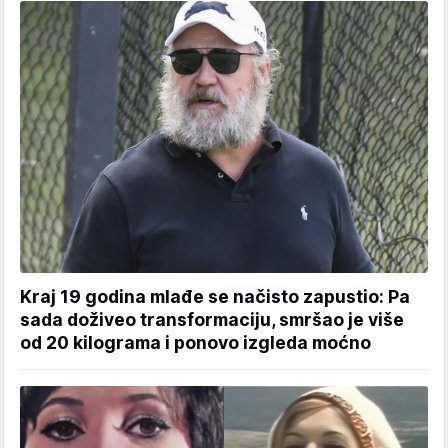
Kraj 19 godina mlađe se načisto zapustio: Pa
sada doživeo transformaciju, smršao je više
od 20 kilograma i ponovo izgleda moćno