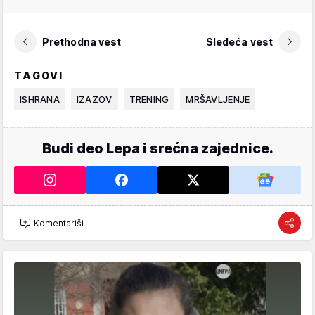
Prethodna vest
Sledeća vest
TAGOVI
ISHRANA
IZAZOV
TRENING
MRŠAVLJENJE
Budi deo Lepa i srećna zajednice.
Komentariši