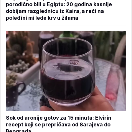
porodično bili u Egiptu: 20 godina kasnije
dobijam razglednicu iz Kaira, a reči na
poleđini mi lede krv u žilama
Sok od aronije gotov za 15 minuta: Elvirin
recept koji se prepričava od Sarajeva do
Beograda