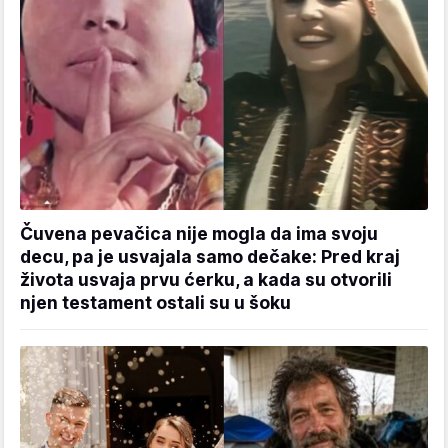
Čuvena pevačica nije mogla da ima svoju
decu, pa je usvajala samo dečake: Pred kraj
života usvaja prvu ćerku, a kada su otvorili
njen testament ostali su u šoku