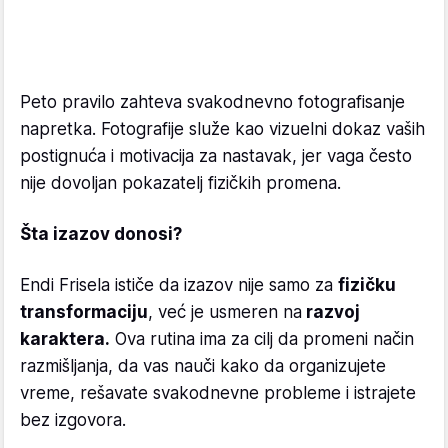
Peto pravilo zahteva svakodnevno fotografisanje
napretka. Fotografije služe kao vizuelni dokaz vaših
postignuća i motivacija za nastavak, jer vaga često
nije dovoljan pokazatelj fizičkih promena.
Šta izazov donosi?
Endi Frisela ističe da izazov nije samo za
fizičku
transformaciju
, već je usmeren na
razvoj
karaktera.
Ova rutina ima za cilj da promeni način
razmišljanja, da vas nauči kako da organizujete
vreme, rešavate svakodnevne probleme i istrajete
bez izgovora.