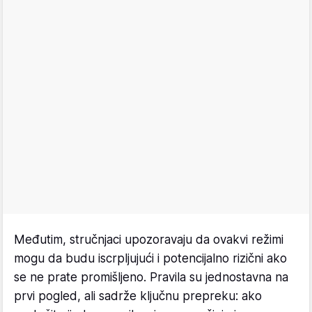
Međutim, stručnjaci upozoravaju da ovakvi režimi
mogu da budu iscrpljujući i potencijalno rizični ako
se ne prate promišljeno. Pravila su jednostavna na
prvi pogled, ali sadrže ključnu prepreku: ako