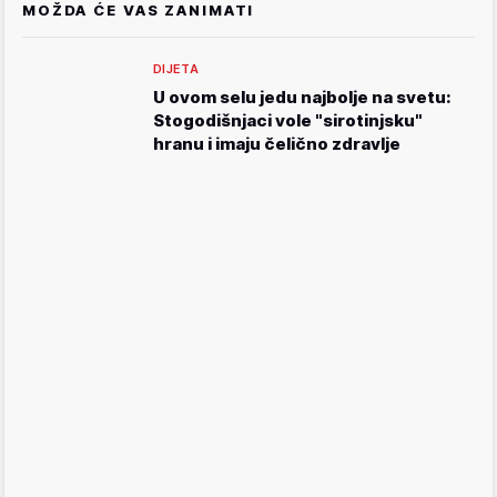
MOŽDA ĆE VAS ZANIMATI
DIJETA
U ovom selu jedu najbolje na svetu:
Stogodišnjaci vole "sirotinjsku"
hranu i imaju čelično zdravlje