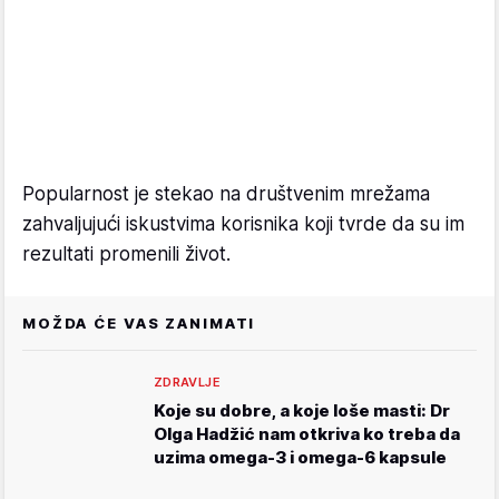
Popularnost je stekao na društvenim mrežama
zahvaljujući iskustvima korisnika koji tvrde da su im
rezultati promenili život.
MOŽDA ĆE VAS ZANIMATI
ZDRAVLJE
Koje su dobre, a koje loše masti: Dr
Olga Hadžić nam otkriva ko treba da
uzima omega-3 i omega-6 kapsule