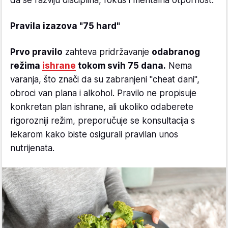
Pravila izazova "75 hard"
Prvo pravilo
zahteva pridržavanje
odabranog
režima
ishrane
tokom svih 75 dana.
Nema
varanja, što znači da su zabranjeni "cheat dani",
obroci van plana i alkohol. Pravilo ne propisuje
konkretan plan ishrane, ali ukoliko odaberete
rigorozniji režim, preporučuje se konsultacija s
lekarom kako biste osigurali pravilan unos
nutrijenata.