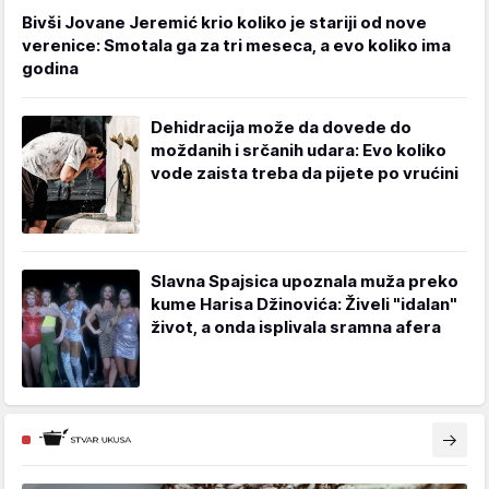
Bivši Jovane Jeremić krio koliko je stariji od nove
verenice: Smotala ga za tri meseca, a evo koliko ima
godina
Dehidracija može da dovede do
moždanih i srčanih udara: Evo koliko
vode zaista treba da pijete po vrućini
Slavna Spajsica upoznala muža preko
kume Harisa Džinovića: Živeli "idalan"
život, a onda isplivala sramna afera