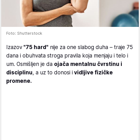
Foto: Shutterstock
Izazov
"75 hard"
nije za one slabog duha – traje 75
dana i obuhvata stroga pravila koja menjaju i telo i
um. Osmišljen je da
ojača mentalnu čvrstinu i
disciplinu
, a uz to donosi i
vidljive fizičke
promene.