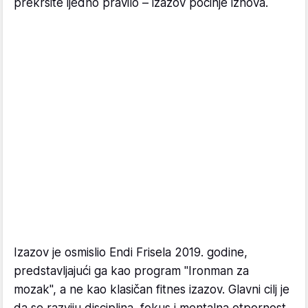
prekršite ijedno pravilo – izazov počinje iznova.
Izazov je osmislio Endi Frisela 2019. godine,
predstavljajući ga kao program "Ironman za
mozak", a ne kao klasičan fitnes izazov. Glavni cilj je
da se razviju disciplina, fokus i mentalna otpornost.