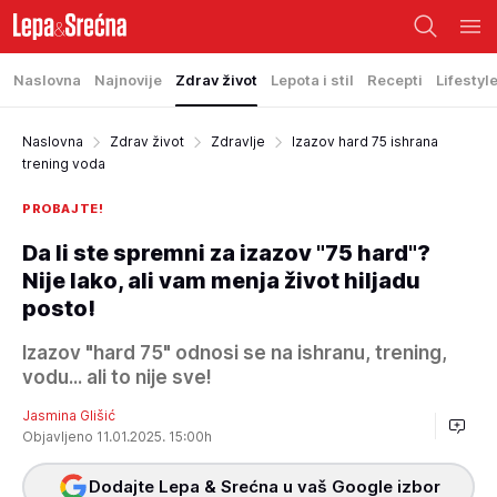
Naslovna
Najnovije
Zdrav život
Lepota i stil
Recepti
Lifestyl
Naslovna
Zdrav život
Zdravlje
Izazov hard 75 ishrana
trening voda
PROBAJTE!
Da li ste spremni za izazov "75 hard"?
Nije lako, ali vam menja život hiljadu
posto!
Izazov "hard 75" odnosi se na ishranu, trening,
vodu... ali to nije sve!
Jasmina Glišić
Objavljeno 11.01.2025. 15:00h
Dodajte Lepa & Srećna u vaš Google izbor