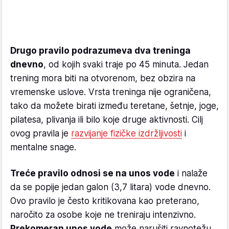
Drugo pravilo podrazumeva dva treninga
dnevno
, od kojih svaki traje po 45 minuta. Jedan
trening mora biti na otvorenom, bez obzira na
vremenske uslove. Vrsta treninga nije ograničena,
tako da možete birati između teretane, šetnje, joge,
pilatesa, plivanja ili bilo koje druge aktivnosti. Cilj
ovog pravila je
razvijanje fizičke izdržljivosti
i
mentalne snage.
Treće pravilo odnosi se na unos vode
i nalaže
da se popije jedan galon (3,7 litara) vode dnevno.
Ovo pravilo je često kritikovana kao preterano,
naročito za osobe koje ne treniraju intenzivno.
Prekomeran unos vode
može narušiti ravnotežu