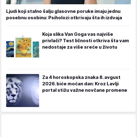
Ljudi koji stalno šalju glasovne poruke imaju jednu
posebnu osobinu: Psiholozi otkrivaju šta ih izdvaja
Koja slika Van Goga vas najviše
privlači? Test ličnosti otkriva šta vam
nedostaje za više sreće u životu
Za 4 horoskopska znaka 8. avgust
2026. biće moćan dan: Kroz Lavlji
portal stižu važne novčane promene