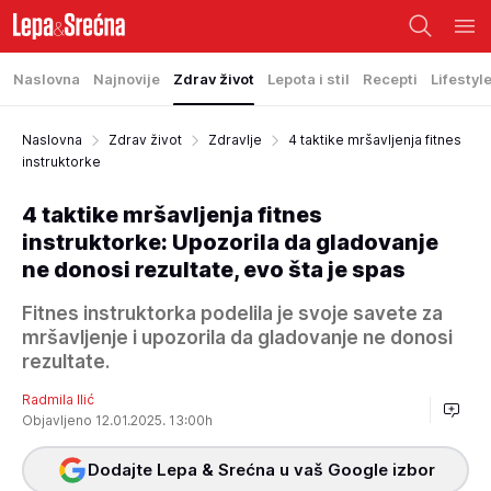
Naslovna
Najnovije
Zdrav život
Lepota i stil
Recepti
Lifestyl
Naslovna
Zdrav život
Zdravlje
4 taktike mršavljenja fitnes
instruktorke
4 taktike mršavljenja fitnes
instruktorke: Upozorila da gladovanje
ne donosi rezultate, evo šta je spas
Fitnes instruktorka podelila je svoje savete za
mršavljenje i upozorila da gladovanje ne donosi
rezultate.
Radmila Ilić
Objavljeno 12.01.2025. 13:00h
Dodajte Lepa & Srećna u vaš Google izbor