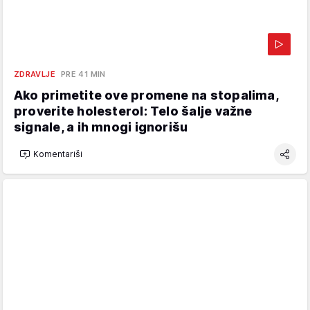
ZDRAVLJE
PRE 41 MIN
Ako primetite ove promene na stopalima,
proverite holesterol: Telo šalje važne
signale, a ih mnogi ignorišu
Komentariši