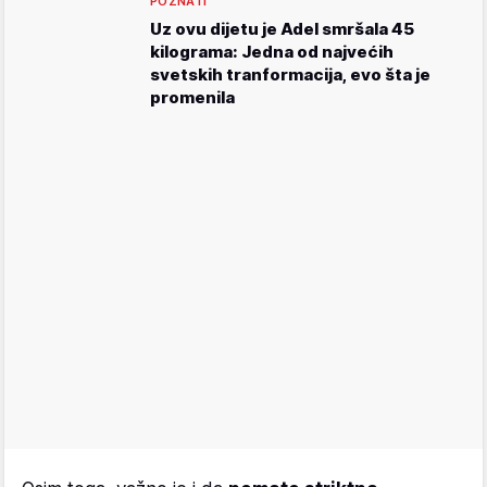
POZNATI
Uz ovu dijetu je Adel smršala 45
kilograma: Jedna od najvećih
svetskih tranformacija, evo šta je
promenila