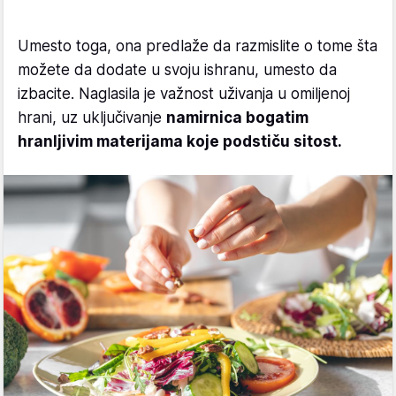
Umesto toga, ona predlaže da razmislite o tome šta
možete da dodate u svoju ishranu, umesto da
izbacite. Naglasila je važnost uživanja u omiljenoj
hrani, uz uključivanje
namirnica bogatim
hranljivim materijama koje podstiču sitost.