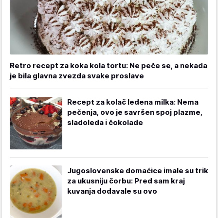
Retro recept za koka kola tortu: Ne peče se, a nekada
je bila glavna zvezda svake proslave
Recept za kolač ledena milka: Nema
pečenja, ovo je savršen spoj plazme,
sladoleda i čokolade
Jugoslovenske domaćice imale su trik
za ukusniju čorbu: Pred sam kraj
kuvanja dodavale su ovo