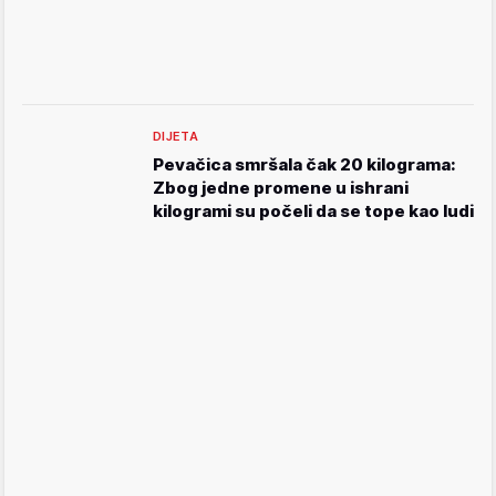
DIJETA
Pevačica smršala čak 20 kilograma:
Zbog jedne promene u ishrani
kilogrami su počeli da se tope kao ludi