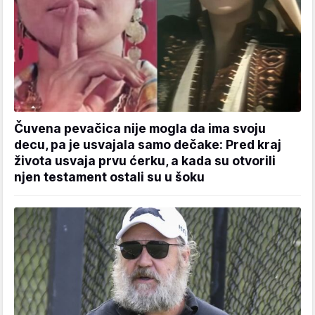
Čuvena pevačica nije mogla da ima svoju
decu, pa je usvajala samo dečake: Pred kraj
života usvaja prvu ćerku, a kada su otvorili
njen testament ostali su u šoku