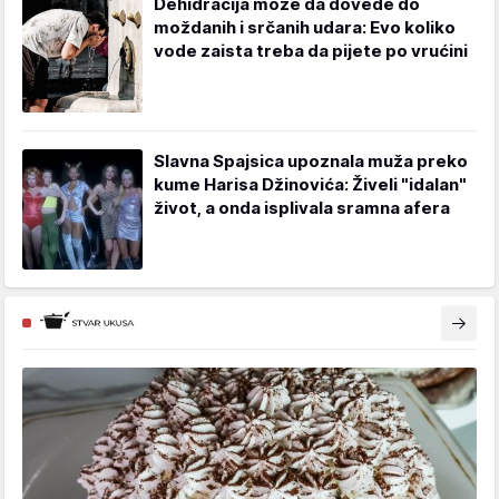
Dehidracija može da dovede do
moždanih i srčanih udara: Evo koliko
vode zaista treba da pijete po vrućini
Slavna Spajsica upoznala muža preko
kume Harisa Džinovića: Živeli "idalan"
život, a onda isplivala sramna afera