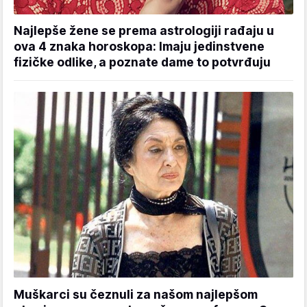
Najlepše žene se prema astrologiji rađaju u
ova 4 znaka horoskopa: Imaju jedinstvene
fizičke odlike, a poznate dame to potvrđuju
Muškarci su čeznuli za našom najlepšom