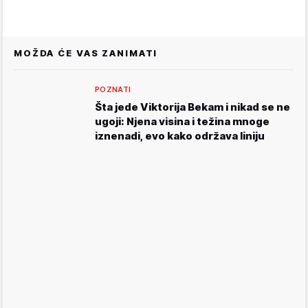
MOŽDA ĆE VAS ZANIMATI
POZNATI
Šta jede Viktorija Bekam i nikad se ne
ugoji: Njena visina i težina mnoge
iznenadi, evo kako održava liniju