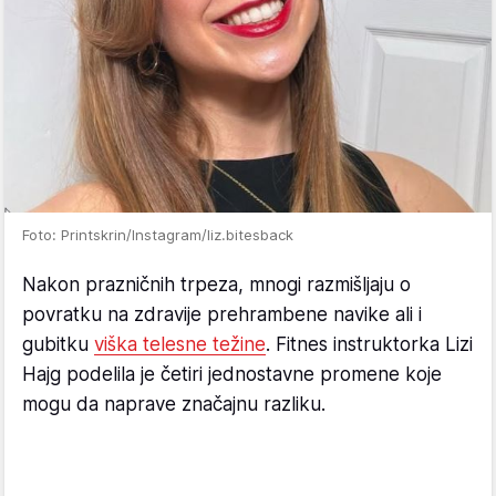
Foto: Printskrin/Instagram/liz.bitesback
Nakon prazničnih trpeza, mnogi razmišljaju o
povratku na zdravije prehrambene navike ali i
gubitku
viška telesne težine
. Fitnes instruktorka Lizi
Hajg podelila je četiri jednostavne promene koje
mogu da naprave značajnu razliku.