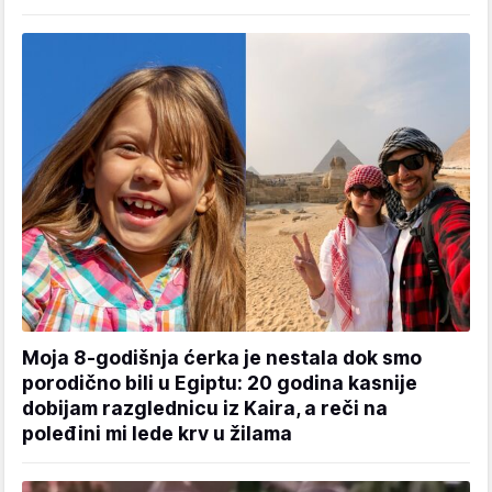
Moja 8-godišnja ćerka je nestala dok smo
porodično bili u Egiptu: 20 godina kasnije
dobijam razglednicu iz Kaira, a reči na
poleđini mi lede krv u žilama