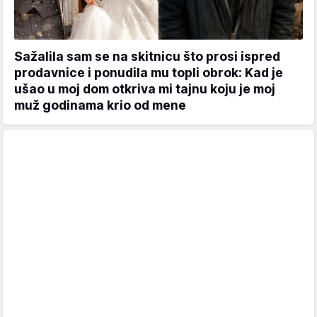
Sažalila sam se na skitnicu što prosi ispred
prodavnice i ponudila mu topli obrok: Kad je
ušao u moj dom otkriva mi tajnu koju je moj
muž godinama krio od mene