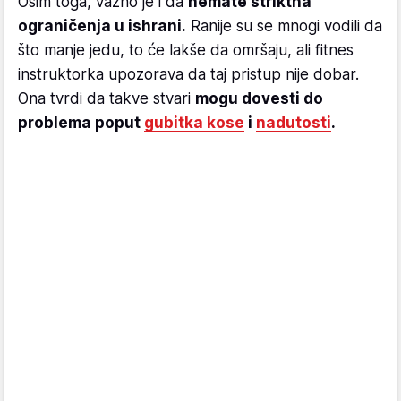
Osim toga, važno je i da
nemate striktna
ograničenja u ishrani.
Ranije su se mnogi vodili da
što manje jedu, to će lakše da omršaju, ali fitnes
instruktorka upozorava da taj pristup nije dobar.
Ona tvrdi da takve stvari
mogu dovesti do
problema poput
gubitka kose
i
nadutosti
.