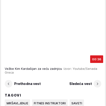
00:36
Vežbe Kim Kardašijan za veću zadnjicu
Izvor: Youtube/Senada
Greca
Prethodna vest
Sledeća vest
TAGOVI
MRŠAVLJENJE
FITNES INSTRUKTORI
SAVETI