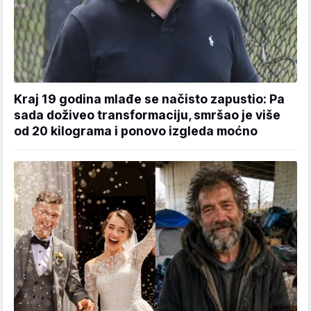
Kraj 19 godina mlađe se načisto zapustio: Pa
sada doživeo transformaciju, smršao je više
od 20 kilograma i ponovo izgleda moćno