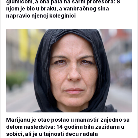
glumicom, a ona pala na šarm profesora: S
njom je bio u braku, a vanbračnog sina
napravio njenoj koleginici
Marijanu je otac poslao u manastir zajedno sa
delom nasledstva: 14 godina bila zazidana u
sobici, ali je u tajnosti decu rađala