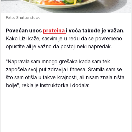
Foto: Shutterstock
Povećan unos
proteina
i voća takođe je važan.
Kako Lizi kaže, sasvim je u redu da se povremeno
opustite ali je važno da postoji neki napredak.
"Napravila sam mnogo grešaka kada sam tek
započela svoj put zdravlja i fitnesa. Sramila sam se
što sam otišla u takve krajnosti, ali nisam znala ništa
bolje", rekla je instruktorka i dodala: