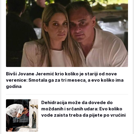
Bivši Jovane Jeremić krio koliko je stariji od nove
verenice: Smotala ga za tri meseca, a evo koliko ima
godina
Dehidracija može da dovede do
moždanih i srčanih udara: Evo koliko
vode zaista treba da pijete po vrućini