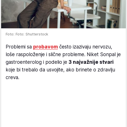
Foto: Foto: Shutterstock
Problemi sa
probavom
često izazivaju nervozu,
loše raspoloženje i slične probleme. Niket Sonpal je
gastroenterolog i podelio je
3 najvažnije stvari
koje bi trebalo da usvojite, ako brinete o zdravlju
creva.