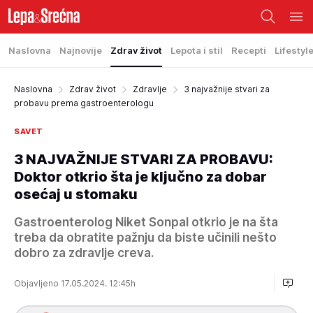
Naslovna
Najnovije
Zdrav život
Lepota i stil
Recepti
Lifestyl
Naslovna
Zdrav život
Zdravlje
3 najvažnije stvari za
probavu prema gastroenterologu
SAVET
3 NAJVAŽNIJE STVARI ZA PROBAVU:
Doktor otkrio šta je ključno za dobar
osećaj u stomaku
Gastroenterolog Niket Sonpal otkrio je na šta
treba da obratite pažnju da biste učinili nešto
dobro za zdravlje creva.
Objavljeno 17.05.2024. 12:45h