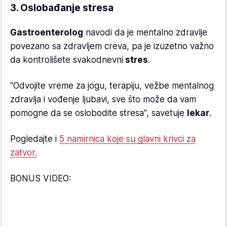
3. Oslobađanje stresa
Gastroenterolog
navodi da je mentalno zdravlje
povezano sa zdravljem creva, pa je izuzetno važno
da kontrolišete svakodnevni
stres
.
"Odvojite vreme za jogu, terapiju, vežbe mentalnog
zdravlja i vođenje ljubavi, sve što može da vam
pomogne da se oslobodite stresa", savetuje
lekar
.
Pogledajte i
5 namirnica koje su glavni krivci za
zatvor.
BONUS VIDEO: