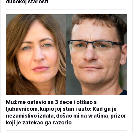
dubokoj starosti
Muž me ostavio sa 3 dece i otišao s
ljubavnicom, kupio joj stan i auto: Kad ga je
nezamislivo izdala, došao mi na vratima, prizor
koji je zatekao ga razorio