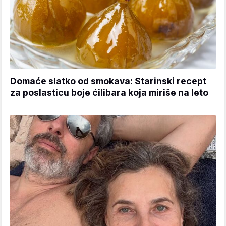
Domaće slatko od smokava: Starinski recept
za poslasticu boje ćilibara koja miriše na leto