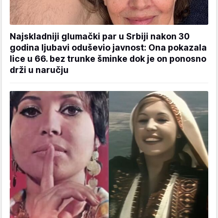
Najskladniji glumački par u Srbiji nakon 30
godina ljubavi oduševio javnost: Ona pokazala
lice u 66. bez trunke šminke dok je on ponosno
drži u naručju