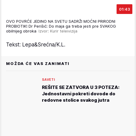
01:43
OVO POVRĆE JEDINO NA SVETU SADRŽI MOĆNI PRIRODNI
PROBIOTIK! Dr Perišić: Do maja ga treba jesti pre SVAKOG
obilnijeg obroka
Izvor: Kurir teleivizija
Tekst: Lepa&Srećna/K.L.
MOŽDA ĆE VAS ZANIMATI
SAVETI
REŠITE SE ZATVORA U 3 POTEZA:
Jednostavni pokreti dovode do
redovne stolice svakog jutra