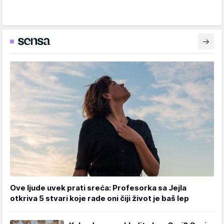
Ove ljude uvek prati sreća: Profesorka sa Jejla
otkriva 5 stvari koje rade oni čiji život je baš lep