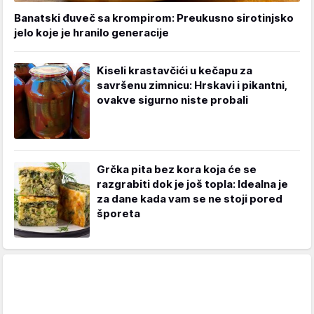
Banatski đuveč sa krompirom: Preukusno sirotinjsko
jelo koje je hranilo generacije
Kiseli krastavčići u kečapu za
savršenu zimnicu: Hrskavi i pikantni,
ovakve sigurno niste probali
Grčka pita bez kora koja će se
razgrabiti dok je još topla: Idealna je
za dane kada vam se ne stoji pored
šporeta