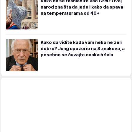
Kako da se rashladite kao Grci? Ovaj
narod zna šta da jede i kako da spava
na temperaturama od 40+
Kako da vidite kada vam neko ne želi
dobro? Jung upozorio na 8 znakova, a
posebno se čuvajte ovakvih šala