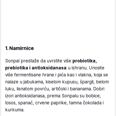
1. Namirnice
Sonpal predlaže da uvrstite više
probiotika,
prebiotika i antioksidanasa
u ishranu. Unosite
više fermentisane hrane i pića kao i vlakna, koja se
nalaze u jabukama, kiselom kupusu, špargli, belom
luku, lisnatom povrću, artičoki i bananama. Dobri
izori antioksidanasa, prema Sonpalu su bobice,
losos, spanać, crvene paprike, tamna čokolada i
kurkuma.