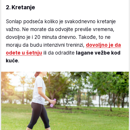
2. Kretanje
Sonlap podseća koliko je svakodnevno kretanje
važno. Ne morate da odvojite previše vremena,
dovoljno je i 20 minuta dnevno. Takođe, to ne
moraju da budu intenzivni treninzi,
dovoljno je da
odete u šetnju
ili da odradite
lagane vežbe kod
kuće
.