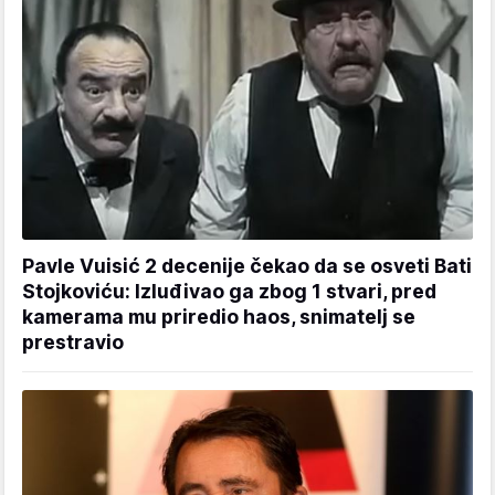
Pavle Vuisić 2 decenije čekao da se osveti Bati
Stojkoviću: Izluđivao ga zbog 1 stvari, pred
kamerama mu priredio haos, snimatelj se
prestravio