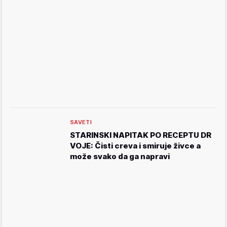
SAVETI
STARINSKI NAPITAK PO RECEPTU DR
VOJE: Čisti creva i smiruje živce a
može svako da ga napravi