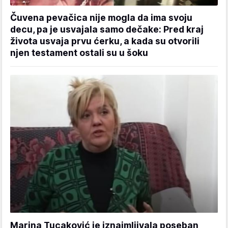
Čuvena pevačica nije mogla da ima svoju
decu, pa je usvajala samo dečake: Pred kraj
života usvaja prvu ćerku, a kada su otvorili
njen testament ostali su u šoku
Marina Tucaković je iznajmljivala poseban