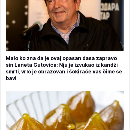
Malo ko zna da je ovaj opasan dasa zapravo
sin Laneta Gutovića: Nju je izvukao iz kandži
smrti, vrlo je obrazovan i šokiraće vas čime se
bavi