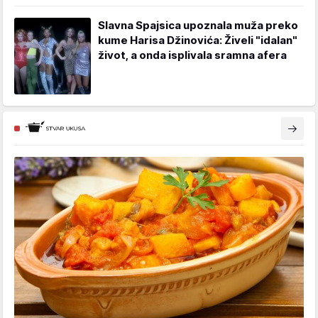
Slavna Spajsica upoznala muža preko
kume Harisa Džinovića: Živeli "idalan"
život, a onda isplivala sramna afera