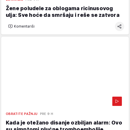
Žene poludele za oblogama ricinusovog
ulja: Sve hoće da smršaju i reše se zatvora
Komentariši
OBRATITE PAŽNJU
PRE 9 H
Kada je otežano disanje ozbiljan alarm: Ovo
su simptomi plućne tromboembolije