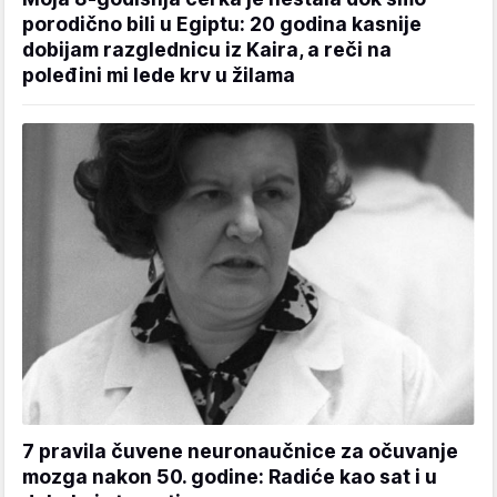
porodično bili u Egiptu: 20 godina kasnije
dobijam razglednicu iz Kaira, a reči na
poleđini mi lede krv u žilama
7 pravila čuvene neuronaučnice za očuvanje
mozga nakon 50. godine: Radiće kao sat i u