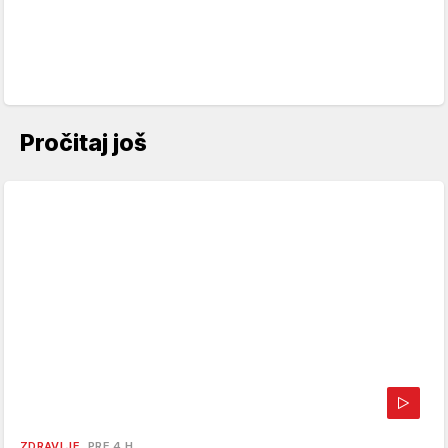
Pročitaj još
ZDRAVLJE
PRE 4 H