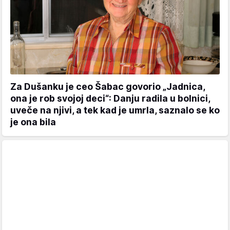
Za Dušanku je ceo Šabac govorio „Jadnica,
ona je rob svojoj deci“: Danju radila u bolnici,
uveče na njivi, a tek kad je umrla, saznalo se ko
je ona bila