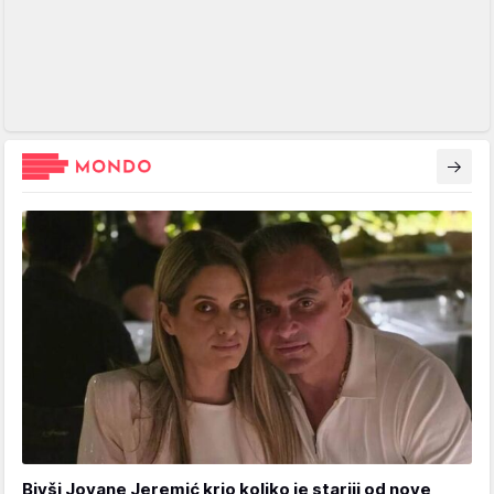
Bivši Jovane Jeremić krio koliko je stariji od nove