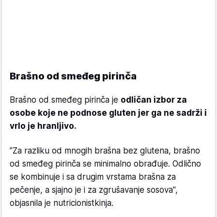
Brašno od smeđeg pirinča
Brašno od smeđeg pirinča je
odličan izbor za
osobe koje ne podnose gluten jer ga ne sadrži i
vrlo je hranljivo.
"Za razliku od mnogih brašna bez glutena, brašno
od smeđeg pirinča se minimalno obrađuje. Odlično
se kombinuje i sa drugim vrstama brašna za
pečenje, a sjajno je i za zgrušavanje sosova",
objasnila je nutricionistkinja.