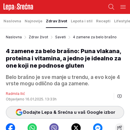
Naslovna
Najnovije
Zdrav život
Lepota i stil
Recepti
Lifestyl
Naslovna
Zdrav život
Saveti
4 zamene za belo brašno
4 zamene za belo brašno: Puna vlakana,
proteina i vitamina, a jedno je idealno za
one koji ne podnose gluten
Belo brašno je sve manje u trendu, a evo koje 4
vrste mogu odlično da ga zamene.
Radmila Ilić
Objavljeno 16.01.2025. 13:33h
Dodajte Lepa & Srećna u vaš Google izbor