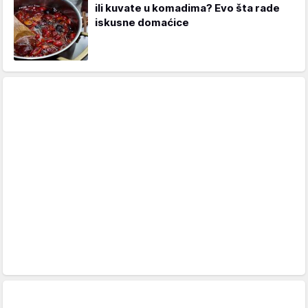
ili kuvate u komadima? Evo šta rade
iskusne domaćice