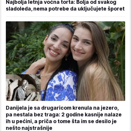
Najbolja letnja voćna torta: Bolja od svakog
sladoleda, nema potrebe da uključujete šporet
Danijela je sa drugaricom krenula na jezero,
pa nestala bez traga: 2 godine kasnije nalaze
ih u pećini, a priča o tome šta im se desilo je
nešto najstrašnije