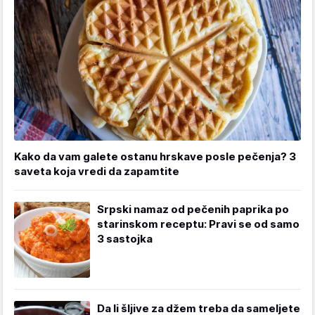
Kako da vam galete ostanu hrskave posle pečenja? 3
saveta koja vredi da zapamtite
Srpski namaz od pečenih paprika po
starinskom receptu: Pravi se od samo
3 sastojka
Da li šljive za džem treba da sameljete