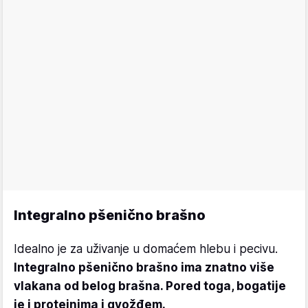
Integralno pšenično brašno
Idealno je za uživanje u domaćem hlebu i pecivu.
Integralno pšenično brašno ima znatno više
vlakana od belog brašna. Pored toga, bogatije
je i proteinima i gvožđem.