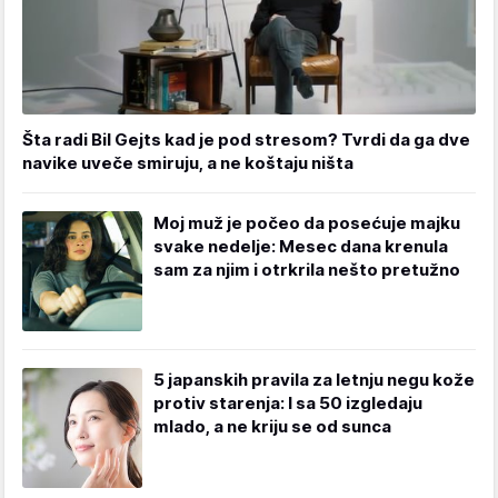
Šta radi Bil Gejts kad je pod stresom? Tvrdi da ga dve
navike uveče smiruju, a ne koštaju ništa
Moj muž je počeo da posećuje majku
svake nedelje: Mesec dana krenula
sam za njim i otrkrila nešto pretužno
5 japanskih pravila za letnju negu kože
protiv starenja: I sa 50 izgledaju
mlado, a ne kriju se od sunca