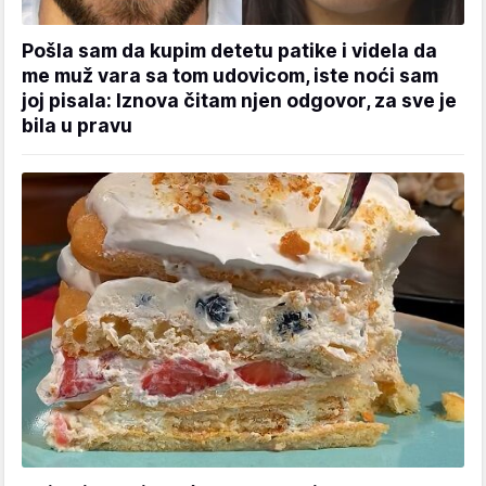
Pošla sam da kupim detetu patike i videla da
me muž vara sa tom udovicom, iste noći sam
joj pisala: Iznova čitam njen odgovor, za sve je
bila u pravu