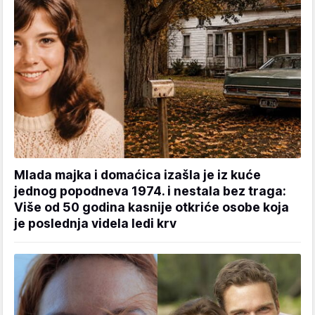
Mlada majka i domaćica izašla je iz kuće
jednog popodneva 1974. i nestala bez traga:
Više od 50 godina kasnije otkriće osobe koja
je poslednja videla ledi krv