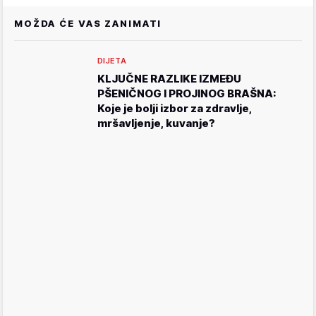
MOŽDA ĆE VAS ZANIMATI
DIJETA
KLJUČNE RAZLIKE IZMEĐU
PŠENIČNOG I PROJINOG BRAŠNA:
Koje je bolji izbor za zdravlje,
mršavljenje, kuvanje?