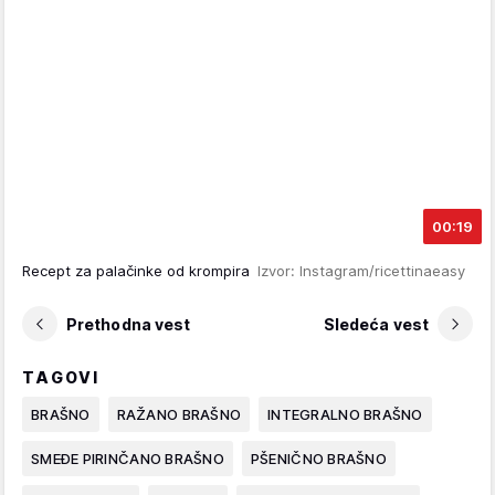
00:19
Recept za palačinke od krompira
Izvor: Instagram/ricettinaeasy
Prethodna vest
Sledeća vest
TAGOVI
BRAŠNO
RAŽANO BRAŠNO
INTEGRALNO BRAŠNO
SMEĐE PIRINČANO BRAŠNO
PŠENIČNO BRAŠNO