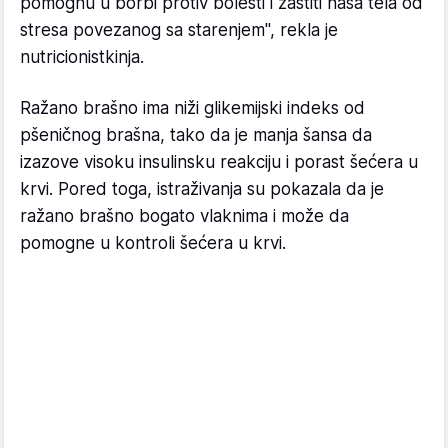
pomognu u borbi protiv bolesti i zaštiti naša tela od
stresa povezanog sa starenjem", rekla je
nutricionistkinja.
Ražano brašno ima niži glikemijski indeks od
pšeničnog brašna, tako da je manja šansa da
izazove visoku insulinsku reakciju i porast šećera u
krvi. Pored toga, istraživanja su pokazala da je
ražano brašno bogato vlaknima i može da
pomogne u kontroli šećera u krvi.