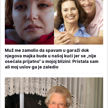
Muž me zamolio da spavam u garaži dok
njegova majka bude u našoj kući jer se „nije
osećala prijatno“ u mojoj blizini: Pristala sam
ali moj uslov ga je zaledio