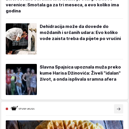
verenice: Smotala ga za tri meseca, a evo koliko ima
godina
Dehidracija može da dovede do
moždanih i srčanih udara: Evo koliko
vode zaista treba da pijete po vrućini
Slavna Spajsica upoznala muža preko
kume Harisa Džinovića: Živeli "idalan"
život, a onda isplivala sramna afera