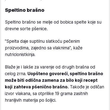
Speltino brašno
Speltino brašno se melje od bobica spelte koje su
drevne sorte pšenice.
"Spelta daje suptilnu slatkoću pečenim
proizvodima, zajedno sa vlaknima", kaže
nutricionistkinja.
Blaže je i lakše za varenje od drugih brašna od
celog zrna.
Uopšteno govoreći, speltino brašno
može biti odlična zamena za bilo koji recept
koji zahteva pšenično brašno.
Takođe je odličan
izvor vlakana, sa otprilike 19 grama zasitnih
hranljivih materija po šoljici.