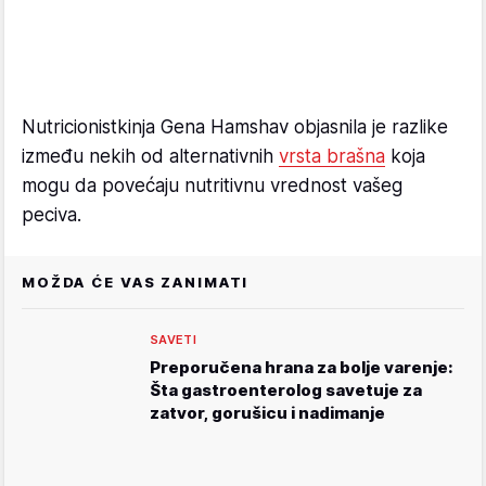
Nutricionistkinja Gena Hamshav objasnila je razlike
između nekih od alternativnih
vrsta brašna
koja
mogu da povećaju nutritivnu vrednost vašeg
peciva.
MOŽDA ĆE VAS ZANIMATI
SAVETI
Preporučena hrana za bolje varenje:
Šta gastroenterolog savetuje za
zatvor, gorušicu i nadimanje