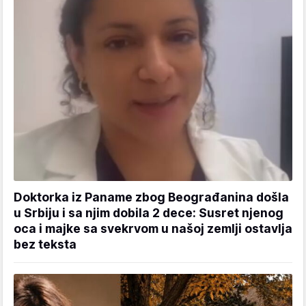
Doktorka iz Paname zbog Beograđanina došla
u Srbiju i sa njim dobila 2 dece: Susret njenog
oca i majke sa svekrvom u našoj zemlji ostavlja
bez teksta