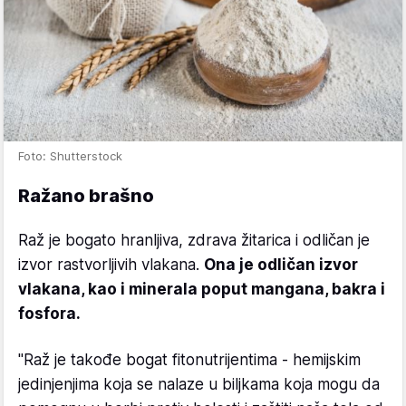
Foto: Shutterstock
Ražano brašno
Raž je bogato hranljiva, zdrava žitarica i odličan je
izvor rastvorljivih vlakana.
Ona je odličan izvor
vlakana, kao i minerala poput mangana, bakra i
fosfora.
"Raž je takođe bogat fitonutrijentima - hemijskim
jedinjenjima koja se nalaze u biljkama koja mogu da