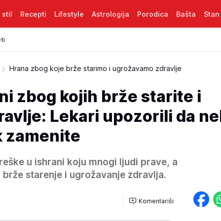
 stil
Recepti
Lifestyle
Astrologija
Porodica
Bašta
Stan
ti
Hrana zbog koje brže starimo i ugrožavamo zdravlje
i zbog kojih brže starite i
avlje: Lekari upozorili da n
k zamenite
reške u ishrani koju mnogi ljudi prave, a
 brže starenje i ugrožavanje zdravlja.
Komentariši