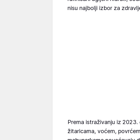
nisu najbolji izbor za zdrav
Prema istraživanju iz 2023.
žitaricama, voćem, povrćem