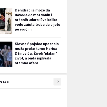
Dehidracija može da
dovede do moždanih i
srčanih udara: Evo koliko
vode zaista treba da pijete
po vrućini
Slavna Spajsica upoznala
muža preko kume Harisa
Džinovića: Živeli "idalan"
život, a onda isplivala
sramna afera
VIJE