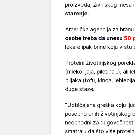
proizvoda, živinskog mesa i
starenje.
Američka agencija za hranu 
osobe treba da unesu
50 
lekare ipak brine koju vrstu 
Proteini životinjskog porek
(mleko, jaja, piletina...), ali
biljaka (tofu, kinoa, leblebij
duge staze.
"Uobičajena greška koju ljud
posebno onih životinjskog p
neophodni za dugovečnost i
smatraju da što više proteina