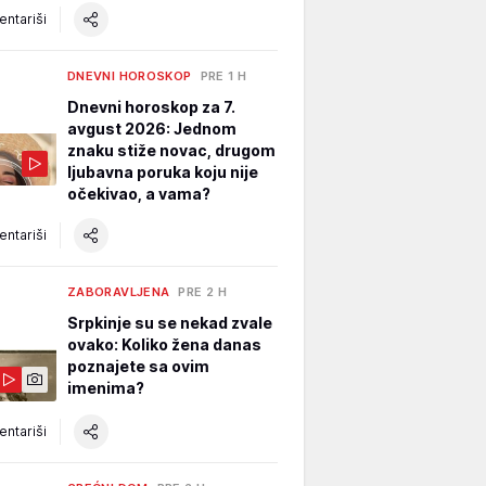
ntariši
DNEVNI HOROSKOP
PRE 1 H
Dnevni horoskop za 7.
avgust 2026: Jednom
znaku stiže novac, drugom
ljubavna poruka koju nije
očekivao, a vama?
ntariši
ZABORAVLJENA
PRE 2 H
Srpkinje su se nekad zvale
ovako: Koliko žena danas
poznajete sa ovim
imenima?
ntariši