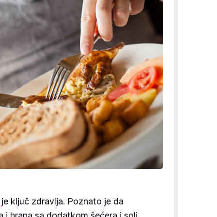
a
je ključ zdravlja. Poznato je da
oda i hrana sa dodatkom šećera i soli