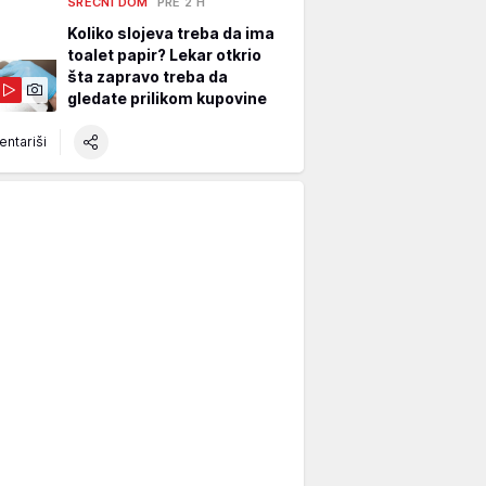
SREĆNI DOM
PRE 2 H
Koliko slojeva treba da ima
toalet papir? Lekar otkrio
šta zapravo treba da
gledate prilikom kupovine
ntariši