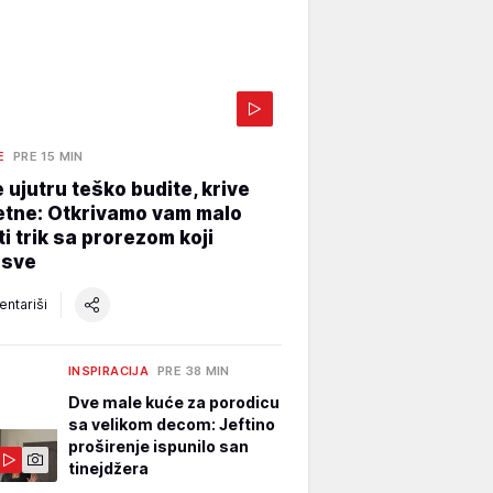
E
PRE 15 MIN
 ujutru teško budite, krive
etne: Otkrivamo vam malo
i trik sa prorezom koji
 sve
ntariši
INSPIRACIJA
PRE 38 MIN
Dve male kuće za porodicu
sa velikom decom: Jeftino
proširenje ispunilo san
tinejdžera