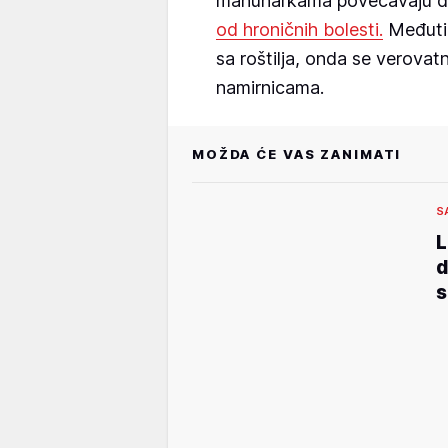
mahunarkama povećavaju d
od hroničnih bolesti.
Međutim,
sa roštilja, onda se verovat
namirnicama.
MOŽDA ĆE VAS ZANIMATI
S
L
d
s