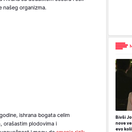
lje našeg organizma.
 godine, ishrana bogata celim
Bivši Jo
, orašastim plodovima i
nove ve
evo kol