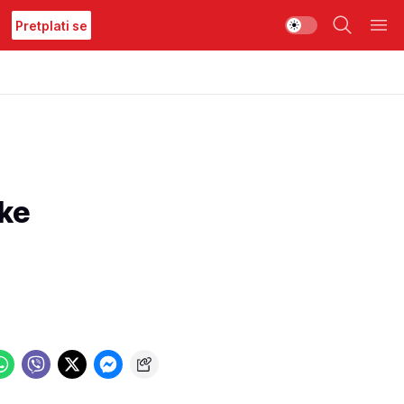
Pretplati se
eke