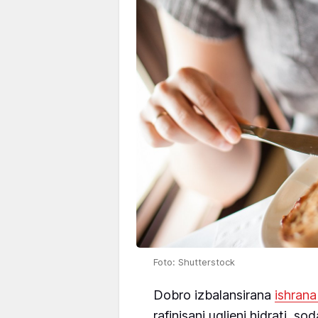
Foto: Shutterstock
Dobro izbalansirana
ishran
rafinisani ugljeni hidrati, s