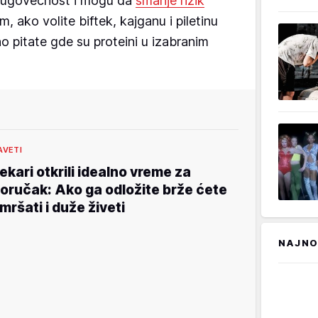
ugovečnost i mogu da
smanje rizik
 ako volite biftek, kajganu i piletinu
no pitate gde su proteini u izabranim
AVETI
ekari otkrili idealno vreme za
oručak: Ako ga odložite brže ćete
mršati i duže živeti
NAJNO