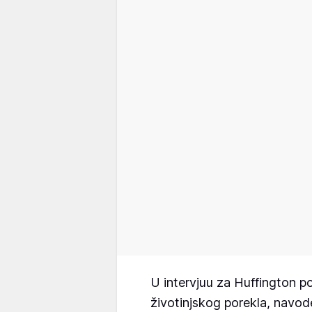
U intervjuu za Huffington pos
životinjskog porekla, navod