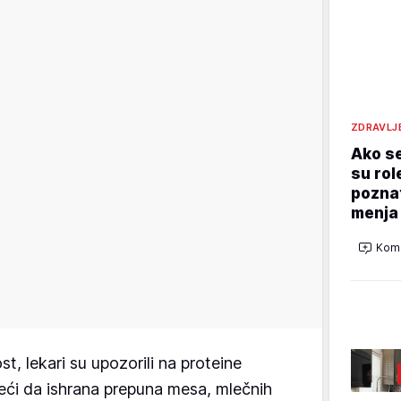
ZDRAVLJ
Ako se
su rol
poznat
menja
Kome
t, lekari su upozorili na proteine
eći da ishrana prepuna mesa, mlečnih