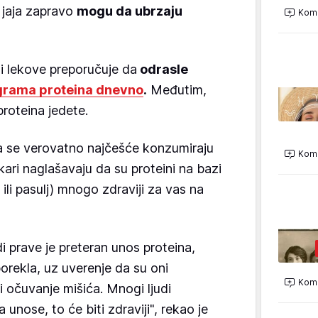
 jaja zapravo
mogu da ubrzaju
Kome
i lekove preporučuje da
odrasle
grama proteina dnevno
.
Međutim,
proteina jedete.
la se verovatno najčešće konzumiraju
Kome
 lekari naglašavaju da su proteini na bazi
a ili pasulj) mnogo zdraviji za vas na
i prave je preteran unos proteina,
orekla, uz uverenje da su oni
Kome
 očuvanje mišića. Mnogi ljudi
 unose, to će biti zdraviji", rekao je