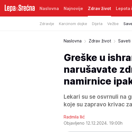
Naslovna
Najnovije
Zdrav život
Lepota i
Zdravlje
Karcinom dojke
Dijeta
Vežbe
Save
Naslovna
Zdrav život
Saveti
Greške u ishran
narušavate zdr
namirnice ipa
Lekari su se osvrnuli na g
koje su zapravo krivac za
Radmila Ilić
Objavljeno 12.12.2024. 19:00h