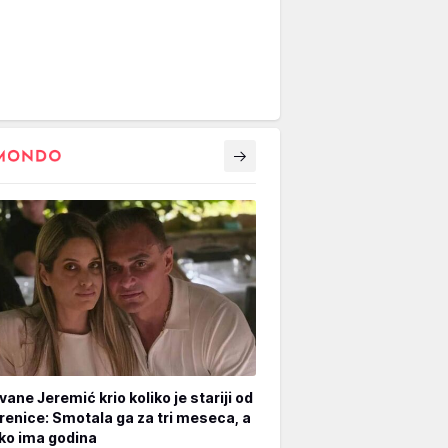
vane Jeremić krio koliko je stariji od
renice: Smotala ga za tri meseca, a
iko ima godina