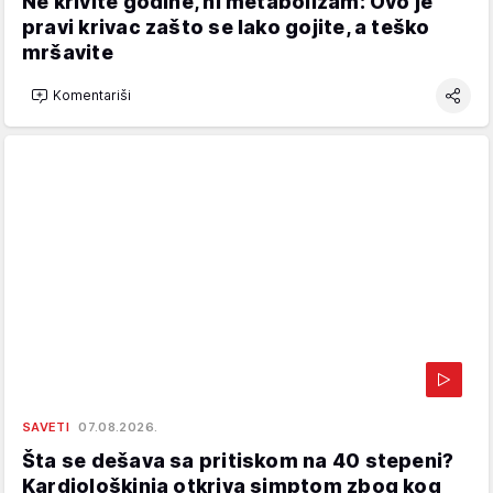
Ne krivite godine, ni metabolizam: Ovo je
pravi krivac zašto se lako gojite, a teško
mršavite
Komentariši
SAVETI
07.08.2026.
Šta se dešava sa pritiskom na 40 stepeni?
Kardiološkinja otkriva simptom zbog kog