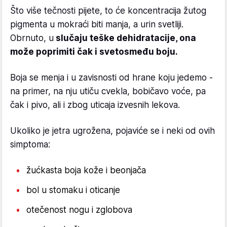
Što više tečnosti pijete, to će koncentracija žutog
pigmenta u mokraći biti manja, a urin svetliji.
Obrnuto, u
slučaju teške dehidratacije, ona
može poprimiti čak i svetosmeđu boju.
Boja se menja i u zavisnosti od hrane koju jedemo -
na primer, na nju utiču cvekla, bobičavo voće, pa
čak i pivo, ali i zbog uticaja izvesnih lekova.
Ukoliko je jetra ugrožena, pojaviće se i neki od ovih
simptoma:
žućkasta boja kože i beonjača
bol u stomaku i oticanje
otečenost nogu i zglobova