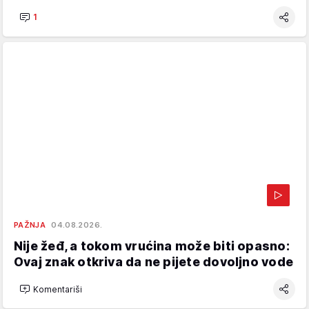
1
PAŽNJA
04.08.2026.
Nije žeđ, a tokom vrućina može biti opasno:
Ovaj znak otkriva da ne pijete dovoljno vode
Komentariši