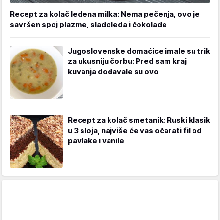
Recept za kolač ledena milka: Nema pečenja, ovo je
savršen spoj plazme, sladoleda i čokolade
Jugoslovenske domaćice imale su trik
za ukusniju čorbu: Pred sam kraj
kuvanja dodavale su ovo
Recept za kolač smetanik: Ruski klasik
u 3 sloja, najviše će vas očarati fil od
pavlake i vanile