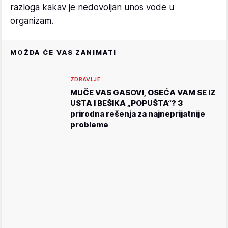
razloga kakav je nedovoljan unos vode u
organizam.
MOŽDA ĆE VAS ZANIMATI
ZDRAVLJE
MUČE VAS GASOVI, OSEĆA VAM SE IZ
USTA I BEŠIKA „POPUŠTA“? 3
prirodna rešenja za najneprijatnije
probleme