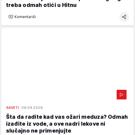
treba odmah otići u Hitnu
Komentariši
SAVETI
06.08.2026.
Šta da radite kad vas ožari meduza? Odmah
izađite iz vode, a ove nadri lekove ni
slučajno ne primenjujte