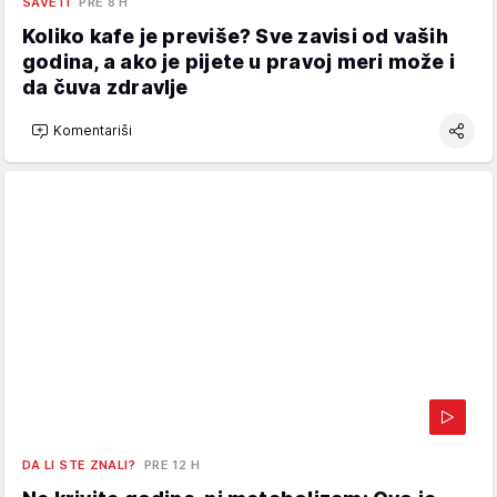
SAVETI
PRE 8 H
Koliko kafe je previše? Sve zavisi od vaših
godina, a ako je pijete u pravoj meri može i
da čuva zdravlje
Komentariši
DA LI STE ZNALI?
PRE 12 H