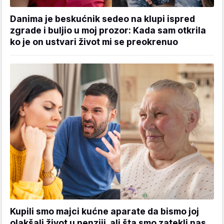
Danima je beskućnik sedeo na klupi ispred
zgrade i buljio u moj prozor: Kada sam otkrila
ko je on ustvari život mi se preokrenuo
Kupili smo majci kućne aparate da bismo joj
olakšali život u penziji, ali šta smo zatekli nas