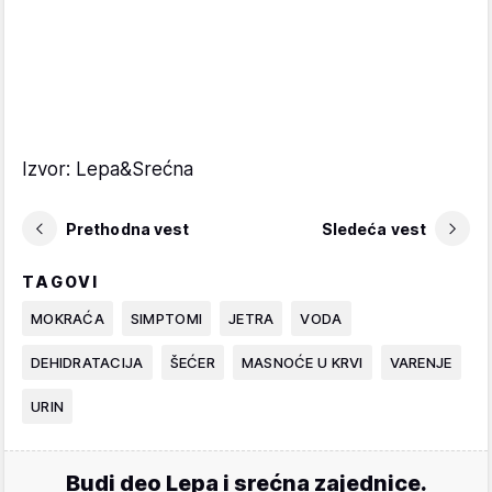
Izvor: Lepa&Srećna
Prethodna vest
Sledeća vest
TAGOVI
MOKRAĆA
SIMPTOMI
JETRA
VODA
DEHIDRATACIJA
ŠEĆER
MASNOĆE U KRVI
VARENJE
URIN
Budi deo Lepa i srećna zajednice.