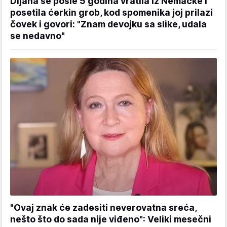
Dijana se posle 5 godina vratila iz Nemačke i
posetila ćerkin grob, kod spomenika joj prilazi
čovek i govori: "Znam devojku sa slike, udala
se nedavno"
"Ovaj znak će zadesiti neverovatna sreća,
nešto što do sada nije viđeno": Veliki mesečni