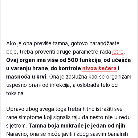
Ako je ona previše tamna, gotovo narandžaste
boje, treba proveriti druge parametre rada
jetre
.
Ovaj organ ima više od 500 funkcija, od učešća
u varenju hrane, do kontrole
nivoa šećera
i
masnoća u krvi.
Ona je zaslužna kad se organizam
uspešno brani od infekcija, a oslobađa telo od
toksina.
Upravo zbog svega toga treba hitno istražiti sve
rane simptome koji signaliziraju da nešto nije u redu
s jetrom.
Tamna boja mokraće je jedan od njih.
Naravno, ona se može javiti i zbog sasvim banalnih