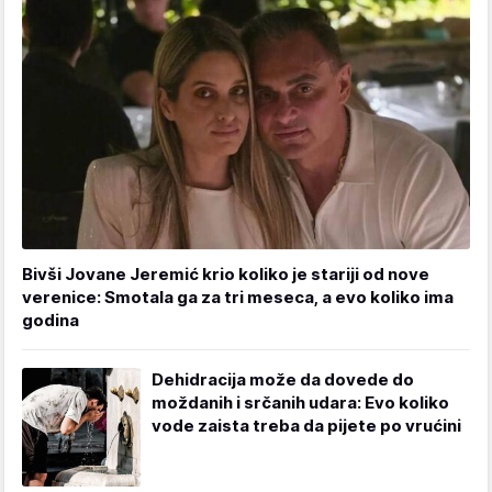
Bivši Jovane Jeremić krio koliko je stariji od nove
verenice: Smotala ga za tri meseca, a evo koliko ima
godina
Dehidracija može da dovede do
moždanih i srčanih udara: Evo koliko
vode zaista treba da pijete po vrućini