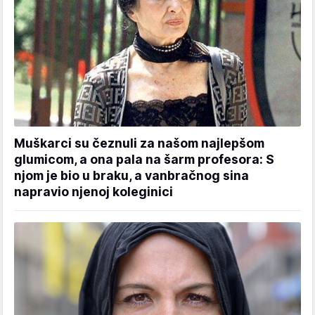
Muškarci su čeznuli za našom najlepšom
glumicom, a ona pala na šarm profesora: S
njom je bio u braku, a vanbračnog sina
napravio njenoj koleginici