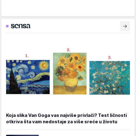
Koja slika Van Goga vas najviše privlači? Test ličnosti
otkriva šta vam nedostaje za više sreće u životu