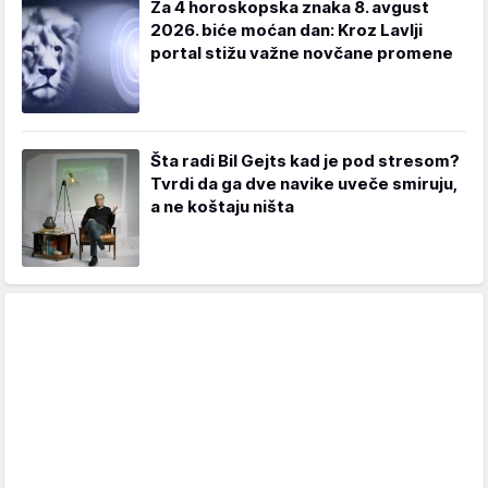
Za 4 horoskopska znaka 8. avgust
2026. biće moćan dan: Kroz Lavlji
portal stižu važne novčane promene
Šta radi Bil Gejts kad je pod stresom?
Tvrdi da ga dve navike uveče smiruju,
a ne koštaju ništa