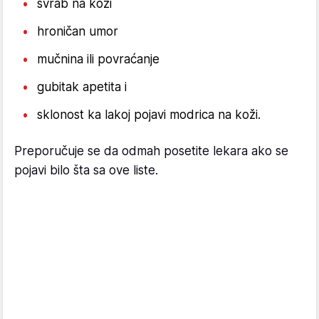
svrab na koži
hroničan umor
mučnina ili povraćanje
gubitak apetita i
sklonost ka lakoj pojavi modrica na koži.
Preporučuje se da odmah posetite lekara ako se
pojavi bilo šta sa ove liste.