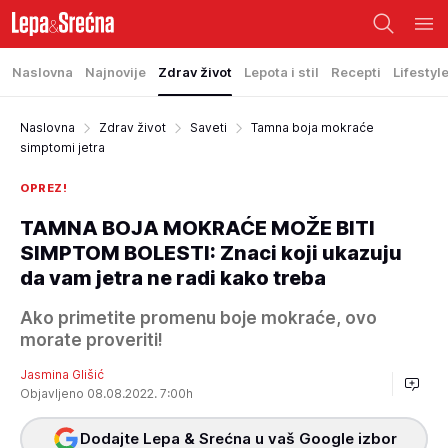
Naslovna
Najnovije
Zdrav život
Lepota i stil
Recepti
Lifestyl
Naslovna
Zdrav život
Saveti
Tamna boja mokraće
simptomi jetra
OPREZ!
TAMNA BOJA MOKRAĆE MOŽE BITI
SIMPTOM BOLESTI: Znaci koji ukazuju
da vam jetra ne radi kako treba
Ako primetite promenu boje mokraće, ovo
morate proveriti!
Jasmina Glišić
Objavljeno 08.08.2022. 7:00h
Dodajte Lepa & Srećna u vaš Google izbor