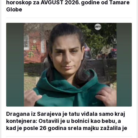
horoskop za AVGUST 2026. godine od Tamare
Globe
Dragana iz Sarajeva je tatu viđala samo kraj
kontejnera: Ostavili je u bolnici kao bebu, a
kad je posle 26 godina srela majku zažalila je