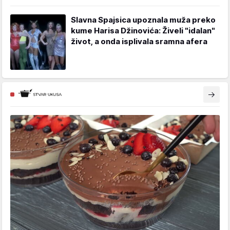
Slavna Spajsica upoznala muža preko
kume Harisa Džinovića: Živeli "idalan"
život, a onda isplivala sramna afera