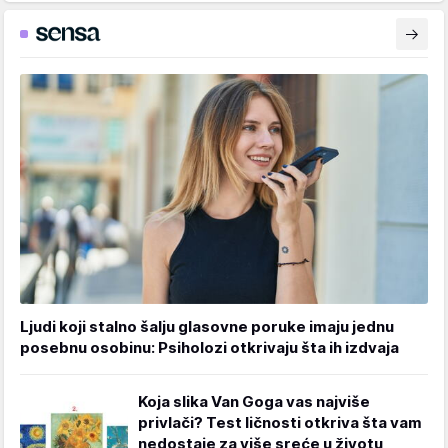
Ljudi koji stalno šalju glasovne poruke imaju jednu
posebnu osobinu: Psiholozi otkrivaju šta ih izdvaja
Koja slika Van Goga vas najviše
privlači? Test ličnosti otkriva šta vam
nedostaje za više sreće u životu