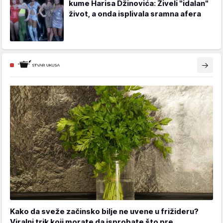
kume Harisa Džinovića: Živeli "idalan"
život, a onda isplivala sramna afera
Kako da sveže začinsko bilje ne uvene u frižideru?
Viralni trik koji morate da isprobate što pre