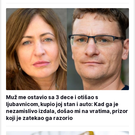
Muž me ostavio sa 3 dece i otišao s
ljubavnicom, kupio joj stan i auto: Kad ga je
nezamislivo izdala, došao mi na vratima, prizor
koji je zatekao ga razorio