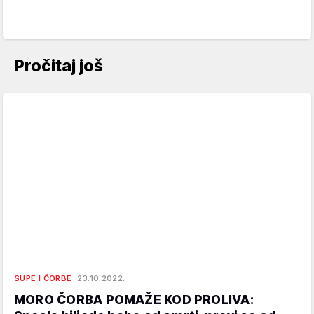
Pročitaj još
SUPE I ČORBE
23.10.2022.
MORO ČORBA POMAŽE KOD PROLIVA: