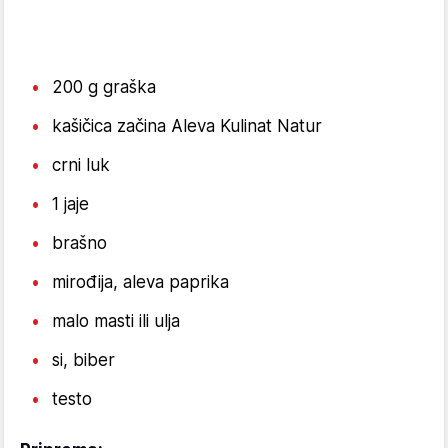
200 g graška
kašičica začina Aleva Kulinat Natur
crni luk
1 jaje
brašno
mirođija, aleva paprika
malo masti ili ulja
si, biber
testo