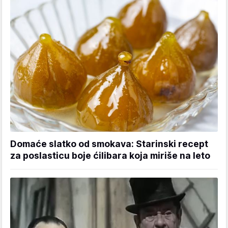
Domaće slatko od smokava: Starinski recept
za poslasticu boje ćilibara koja miriše na leto