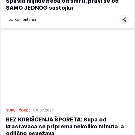
Spasla hiljade beba od smrti, pravi se od
SAMO JEDNOG sastojka
Komentariši
SUPE I ČORBE
09.07.2021.
BEZ KORIŠĆENJA ŠPORETA: Supa od
krastavaca se priprema nekoliko minuta, a
odlično osvežava