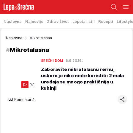
Naslovna
Najnovije
Zdrav život
Lepota i stil
Recepti
Lifestyl
Naslovna
Mikrotalasna
#
Mikrotalasna
SREĆNI DOM
6.6.2026.
Zaboravite mikrotalasnu rernu,
uskoro je niko neće koristiti: 2 mala
uređaja su mnogo praktičnija u
kuhinji
Komentariši