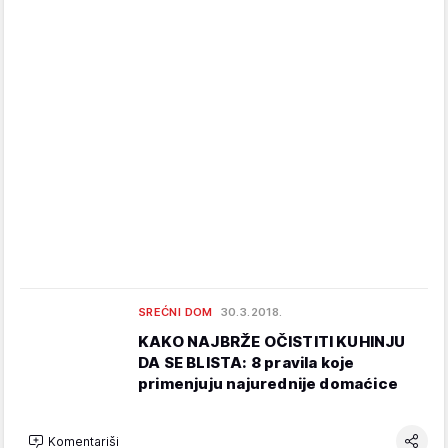
SREĆNI DOM
30.3.2018.
KAKO NAJBRŽE OČISTITI KUHINJU
DA SE BLISTA: 8 pravila koje
primenjuju najurednije domaćice
Komentariši