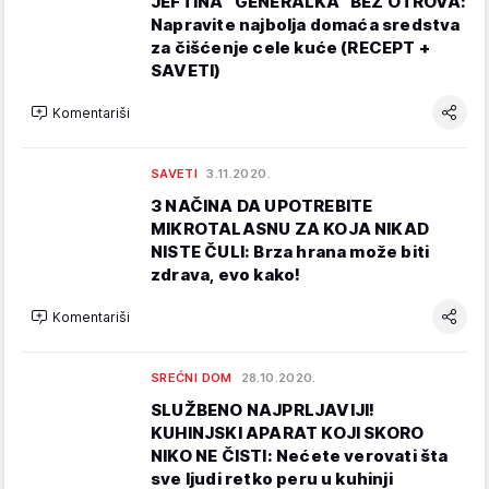
JEFTINA "GENERALKA" BEZ OTROVA:
Napravite najbolja domaća sredstva
za čišćenje cele kuće (RECEPT +
SAVETI)
Komentariši
SAVETI
3.11.2020.
3 NAČINA DA UPOTREBITE
MIKROTALASNU ZA KOJA NIKAD
NISTE ČULI: Brza hrana može biti
zdrava, evo kako!
Komentariši
SREĆNI DOM
28.10.2020.
SLUŽBENO NAJPRLJAVIJI!
KUHINJSKI APARAT KOJI SKORO
NIKO NE ČISTI: Nećete verovati šta
sve ljudi retko peru u kuhinji