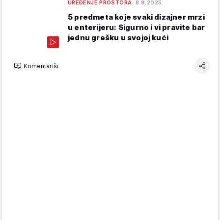
UREĐENJE PROSTORA
8.9.2025.
5 predmeta koje svaki dizajner mrzi
u enterijeru: Sigurno i vi pravite bar
jednu grešku u svojoj kući
Komentariši