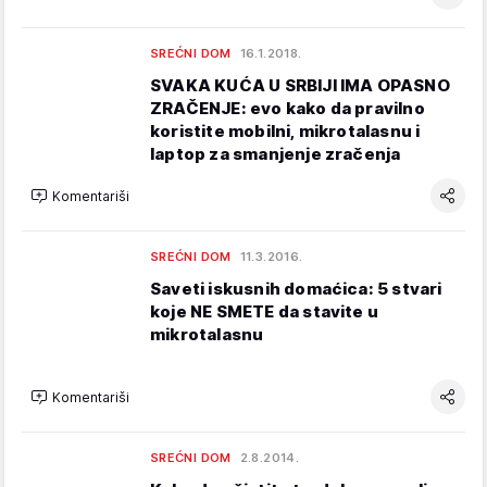
SREĆNI DOM
16.1.2018.
SVAKA KUĆA U SRBIJI IMA OPASNO
ZRAČENJE: evo kako da pravilno
koristite mobilni, mikrotalasnu i
laptop za smanjenje zračenja
Komentariši
SREĆNI DOM
11.3.2016.
Saveti iskusnih domaćica: 5 stvari
koje NE SMETE da stavite u
mikrotalasnu
Komentariši
SREĆNI DOM
2.8.2014.