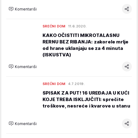
Komentariši
SREĆNI DOM
11.6.2020.
KAKO OČISTITI MIKROTALASNU
RERNU BEZ RIBANJA: zakorele mrlje
od hrane uklanjaju se za 4 minuta
(ISKUSTVA)
Komentariši
SREĆNI DOM
4.7.2019.
SPISAK ZA PUT! 16 UREĐAJA U KUĆI
KOJE TREBA ISKLJUČITI: sprečite
troškove, nesreće i kvarove u stanu
Komentariši