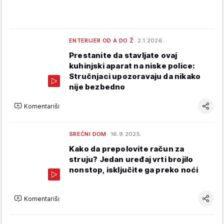
ENTERIJER OD A DO Ž
2.1.2026.
Prestanite da stavljate ovaj
kuhinjski aparat na niske police:
Stručnjaci upozoravaju da nikako
nije bezbedno
Komentariši
SREĆNI DOM
16.9.2025.
Kako da prepolovite račun za
struju? Jedan uređaj vrti brojilo
nonstop, isključite ga preko noći
Komentariši