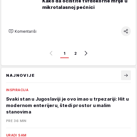
Kako da očistite tvrdokorne mrlje u
mikrotalasnoj pećnici
Komentariši
1
2
NAJNOVIJE
INSPIRACIJA
Svaki stan u Jugoslaviji je ovo imao u trpezariji: Hit u
modernom enterijeru, štedi prostor u malim
stanovima
PRE 36 MIN
URADI SAM