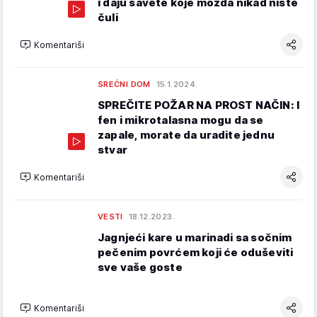
i daju savete koje možda nikad niste
čuli
Komentariši
SREĆNI DOM
15.1.2024.
SPREČITE POŽAR NA PROST NAČIN: I
fen i mikrotalasna mogu da se
zapale, morate da uradite jednu
stvar
Komentariši
VESTI
18.12.2023.
Jagnjeći kare u marinadi sa sočnim
pečenim povrćem koji će oduševiti
sve vaše goste
Komentariši