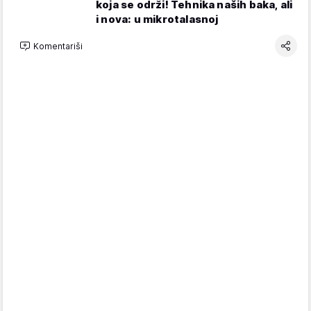
koja se održi! Tehnika naših baka, ali
i nova: u mikrotalasnoj
Komentariši