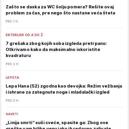
Zašto se daska za WC šolju pomera? Rešite ovaj
problem za čas, pre nego što nastane veća šteta
PRE 1 H
ENTERIJER OD A DO Ž
7 grešaka zbog kojih soba izgleda pretrpano:
Otkrivamo kako da maksimalno iskoristite
kvadraturu
PRE 2 H
LEPOTA
Lepa Hana (52) zgodna kao devojka: Režim vežbanja
i ishrane za zategnute noge i mladalački izgled
PRE 3 H
SAVETI
„Linija smrti“ suši cveće, spasite ga: Zbog ove
greške vam biljke venu iako ih redovno zalivate