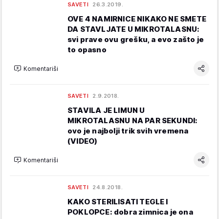
SAVETI
26.3.2019.
OVE 4 NAMIRNICE NIKAKO NE SMETE
DA STAVLJATE U MIKROTALASNU:
svi prave ovu grešku, a evo zašto je
to opasno
Komentariši
SAVETI
2.9.2018.
STAVILA JE LIMUN U
MIKROTALASNU NA PAR SEKUNDI:
ovo je najbolji trik svih vremena
(VIDEO)
Komentariši
SAVETI
24.8.2018.
KAKO STERILISATI TEGLE I
POKLOPCE: dobra zimnica je ona