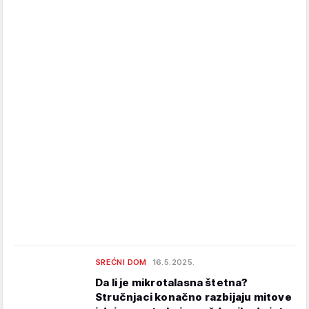
SREĆNI DOM
16.5.2025.
Da li je mikrotalasna štetna?
Stručnjaci konačno razbijaju mitove