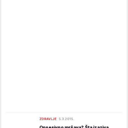
ZDRAVLJE
5.3.2015.
Opsesivno mršava? Šta izaziva