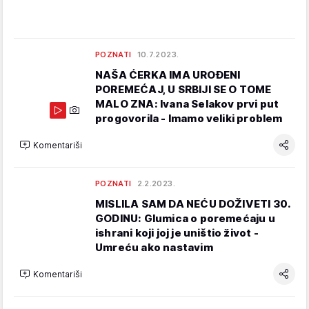
POZNATI
10.7.2023.
NAŠA ĆERKA IMA UROĐENI
POREMEĆAJ, U SRBIJI SE O TOME
MALO ZNA: Ivana Selakov prvi put
progovorila - Imamo veliki problem
Komentariši
POZNATI
2.2.2023.
MISLILA SAM DA NEĆU DOŽIVETI 30.
GODINU: Glumica o poremećaju u
ishrani koji joj je uništio život -
Umreću ako nastavim
Komentariši