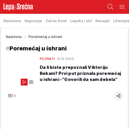
Naslovna
Najnovije
Zdrav život
Lepota i stil
Recepti
Lifestyl
Naslovna
Poremećaj u ishrani
#
Poremećaj u ishrani
POZNATI
9.10.2025.
Da li biste prepoznali Viktoriju
Bekam? Prvi put priznala poremećaj
u ishrani -"Govorili da sam debela"
1