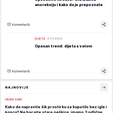
anoreksiju i kako da je prepoznate
Komentariši
DIJETA
27.11.2013.
Opasan trend: dijeta s vatom
Komentariši
NAJNOVIJE
URADI SAM
Kako da napravite šik prostirku za kupatilo bez igle i
konca? Ne bacajte stare peškire, imamo 3 odlične