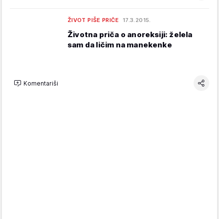
ŽIVOT PIŠE PRIČE
17.3.2015.
Životna priča o anoreksiji: želela
sam da ličim na manekenke
Komentariši