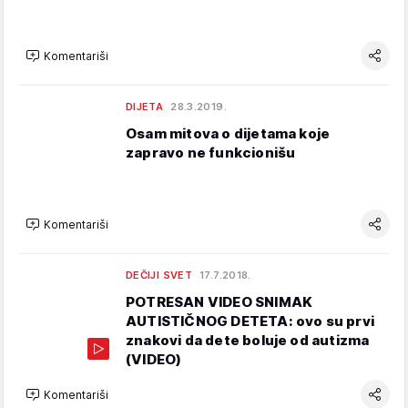
Komentariši
DIJETA
28.3.2019.
Osam mitova o dijetama koje
zapravo ne funkcionišu
Komentariši
DEČIJI SVET
17.7.2018.
POTRESAN VIDEO SNIMAK
AUTISTIČNOG DETETA: ovo su prvi
znakovi da dete boluje od autizma
(VIDEO)
Komentariši