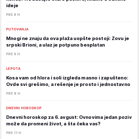
ideje
PRE 8 H
PUTOVANJA
Mnogi ne znaju da ova plaža uopšte postoji: Zovu je
srpski Brioni, a ulaz je potpuno besplatan
PRE 8 H
LEPOTA
Kosa vam od hlora i soli izgleda masno i zapušteno:
Ovde svi grešimo, a rešenje je prosto i jednostavno
PRE 9 H
DNEVNI HOROSKOP
Dnevni horoskop za 6. avgust: Ovnovima jedan poziv
može da promeni život, a šta čeka vas?
PRE 11 H