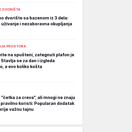
E DVORIŠTA
o dvorište sa bazenom iz 3 dela:
 uživanje i nezaboravna okupljanja
IJA PROSTORA
ite na spušteni, zategnuti plafon je
: Stavlja se za dan i izgleda
o, a evo koliko košta
 "četka za creva", ali mnogi ne znaju
 pravilno koristi: Popularan dodatak
krije važnu tajnu