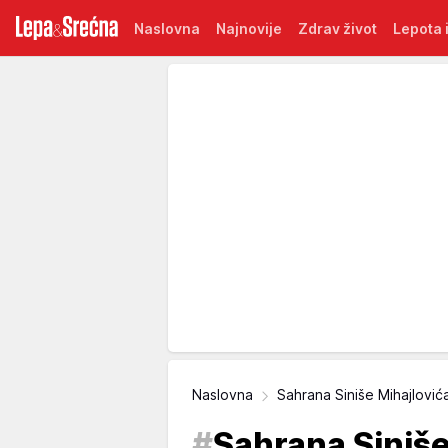
Naslovna
Najnovije
Zdrav život
Lepota i
Naslovna
Sahrana Siniše Mihajlović
#
Sahrana Siniše