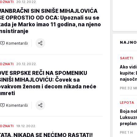
OZNATI
20.12.2022.
VANBRAČNI SIN SINIŠE MIHAJLOVIĆA
SE OPROSTIO OD OCA: Upoznali su se
kada je Marko imao 11 godina, na njeno
insistiranje
NAJNO
Komentariši
SAVETI
OZNATI
20.12.2022.
Ako vidi
DVE SRPSKE REČI NA SPOMENIKU
kupite: 
najsočni
SINIŠI MIHAJLOVIĆU: Čovek sa
ovakvom ženom i decom nikada neće
PRE 32 M
umreti
LEPOTA
Komentariši
Boja nok
Luksuzna
preplan
OZNATI
19.12.2022.
PRE 1 H
TATA, NIKADA SE NEĆEMO RASTATI!