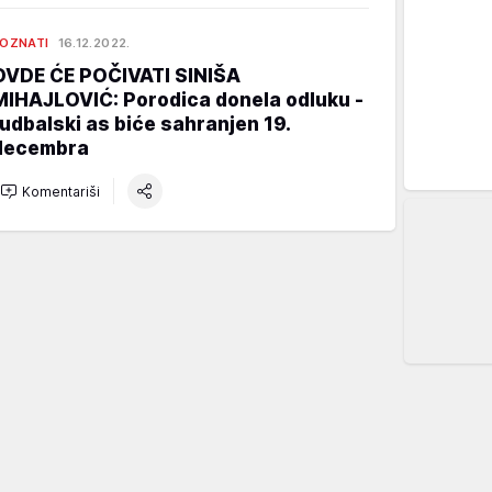
OZNATI
16.12.2022.
OVDE ĆE POČIVATI SINIŠA
MIHAJLOVIĆ: Porodica donela odluku -
fudbalski as biće sahranjen 19.
decembra
Komentariši