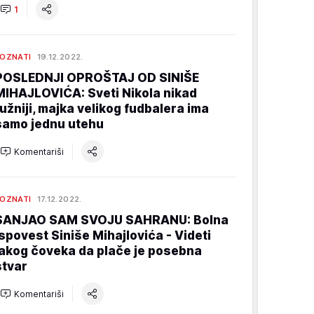
1
OZNATI
19.12.2022.
POSLEDNJI OPROŠTAJ OD SINIŠE
MIHAJLOVIĆA: Sveti Nikola nikad
tužniji, majka velikog fudbalera ima
samo jednu utehu
Komentariši
OZNATI
17.12.2022.
SANJAO SAM SVOJU SAHRANU: Bolna
ispovest Siniše Mihajlovića - Videti
jakog čoveka da plače je posebna
stvar
Komentariši