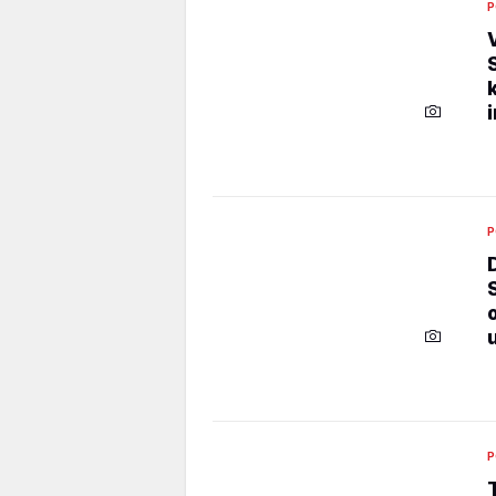
P
P
P