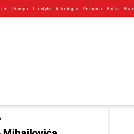
 stil
Recepti
Lifestyle
Astrologija
Porodica
Bašta
Stan
a
 Mihajlovića