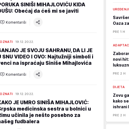
PORUKA SINIŠI MIHAJLOVIĆU KIDA
UREĐENJ
DUŠU: Obećaj da ćeš mi se javiti
Savršen
Komentariši
Oaza za
PRE 1 H
OZNATI
19.12.2022.
ADAPTAC
SANJAO JE SVOJU SAHRANU, DA LI JE
Zaborav
U SNU VIDEO I OVO: Najtužniji simboli i
novi hit
venci na ispraćaju Siniše Mihajlovića
luksuzn
PRE 2 H
Komentariši
DIJETA
OZNATI
19.12.2022.
Zovu ga
kako se
KAKO JE UMRO SINIŠA MIHAJLOVIĆ:
ishrani 
Srpska medicinska sestra u bolnici u
Rimu učinila je nešto posebno za
PRE 2 H
našeg fudbalera