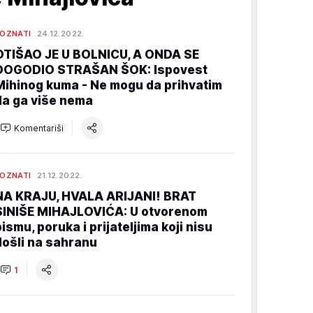
OZNATI
24.12.2022.
OTIŠAO JE U BOLNICU, A ONDA SE
DOGODIO STRAŠAN ŠOK: Ispovest
Mihinog kuma - Ne mogu da prihvatim
da ga više nema
Komentariši
OZNATI
21.12.2022.
NA KRAJU, HVALA ARIJANI! BRAT
SINIŠE MIHAJLOVIĆA: U otvorenom
pismu, poruka i prijateljima koji nisu
došli na sahranu
1