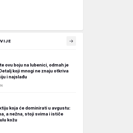
VIJE
te ovu boju na lubenici, odmah je
Detalj koji mnogi ne znaju otkriva
ju i najslađu
IN
tiju koja će dominirati u avgustu:
, a nežna, stoji svima i ističe
ulu kožu