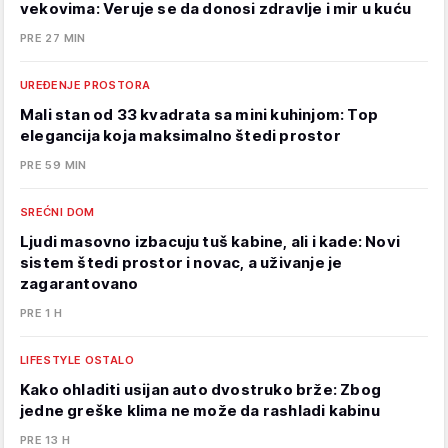
vekovima: Veruje se da donosi zdravlje i mir u kuću
PRE 27 MIN
UREĐENJE PROSTORA
Mali stan od 33 kvadrata sa mini kuhinjom: Top
elegancija koja maksimalno štedi prostor
PRE 59 MIN
SREĆNI DOM
Ljudi masovno izbacuju tuš kabine, ali i kade: Novi
sistem štedi prostor i novac, a uživanje je
zagarantovano
PRE 1 H
LIFESTYLE OSTALO
Kako ohladiti usijan auto dvostruko brže: Zbog
jedne greške klima ne može da rashladi kabinu
PRE 13 H