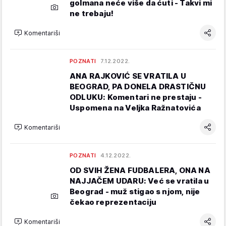
golmana neće više da ćuti - Takvi mi
ne trebaju!
Komentariši
POZNATI
7.12.2022.
ANA RAJKOVIĆ SE VRATILA U
BEOGRAD, PA DONELA DRASTIČNU
ODLUKU: Komentari ne prestaju -
Uspomena na Veljka Ražnatovića
Komentariši
POZNATI
4.12.2022.
OD SVIH ŽENA FUDBALERA, ONA NA
NAJJAČEM UDARU: Već se vratila u
Beograd - muž stigao s njom, nije
čekao reprezentaciju
Komentariši