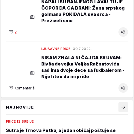
NAPALI SU RANJENOG LAVA! TU JE
ČOPOR DA GA BRANI: Žena srpskog
golmana POKIDALA sva srca -
Preživeli smo
2
LJUBAVNE PRIČE
30.7.2022.
NISAM ZNALA NI ČAJ DA SKUVAM:
Bivša devojka Veljka Ražnatovića
sad ima dvoje dece sa fudbalerom -
Nije hteo da mi priđe
Komentariši
NAJNOVIJE
PRIČE IZ SRBIJE
Sutra je Trnova Petka, a jedan običaj poštuje se