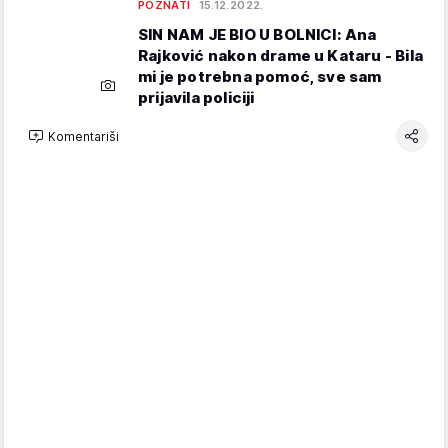
POZNATI
15.12.2022.
SIN NAM JE BIO U BOLNICI: Ana
Rajković nakon drame u Kataru - Bila
mi je potrebna pomoć, sve sam
prijavila policiji
Komentariši