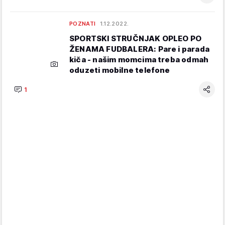
POZNATI
1.12.2022.
SPORTSKI STRUČNJAK OPLEO PO
ŽENAMA FUDBALERA: Pare i parada
kiča - našim momcima treba odmah
oduzeti mobilne telefone
1