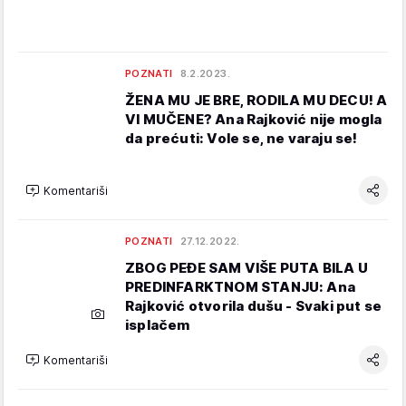
POZNATI
8.2.2023.
ŽENA MU JE BRE, RODILA MU DECU! A
VI MUČENE? Ana Rajković nije mogla
da prećuti: Vole se, ne varaju se!
Komentariši
POZNATI
27.12.2022.
ZBOG PEĐE SAM VIŠE PUTA BILA U
PREDINFARKTNOM STANJU: Ana
Rajković otvorila dušu - Svaki put se
isplačem
Komentariši