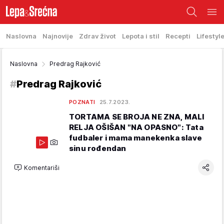
Naslovna
Najnovije
Zdrav život
Lepota i stil
Recepti
Lifestyl
Naslovna
Predrag Rajković
#
Predrag Rajković
POZNATI
25.7.2023.
TORTAMA SE BROJA NE ZNA, MALI
RELJA OŠIŠAN "NA OPASNO": Tata
fudbaler i mama manekenka slave
sinu rođendan
Komentariši