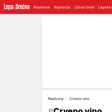
Naslovna
Najnovije
Zdrav život
Lepota i
Naslovna
Crveno vino
#
Crveno vino