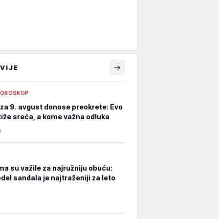
VIJE
HOROSKOP
za 9. avgust donose preokrete: Evo
iže sreća, a kome važna odluka
N
a su važile za najružniju obuću:
el sandala je najtraženiji za leto