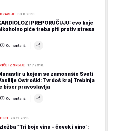
DRAVLJE
30.8.2018.
KARDIOLOZI PREPORUČUJU: evo koje
alkoholno piće treba piti protiv stresa
Komentariši
RIČE IZ SRBIJE
17.7.2016.
Manastir u kojem se zamonašio Sveti
Vasilije Ostroški: Tvrdoš kraj Trebinja
je biser pravoslavlja
Komentariši
ESTI
26.12.2015.
zložba "Tri boje vina - čovek i vino":