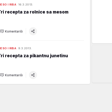
ESO I RIBA
16.3.2013.
Tri recepta za rolnice sa mesom
Komentariši
ESO I RIBA
9.3.2013.
Tri recepta za pikantnu junetinu
Komentariši