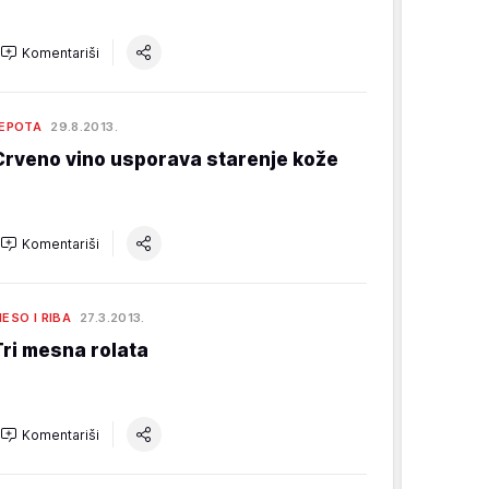
Komentariši
EPOTA
29.8.2013.
Crveno vino usporava starenje kože
Komentariši
ESO I RIBA
27.3.2013.
Tri mesna rolata
Komentariši