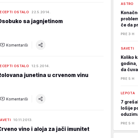
ASTRO
ECEPTI OSTALO
22.5.2014.
Konačno
problem
Osobuko sa jagnjetinom
če da p
PRE 3 H
Komentariši
SAVETI
Koliko k
godina, 
ECEPTI OSTALO
12.5.2014.
da čuva
Rolovana junetina u crvenom vinu
PRE 5 H
LEPOTA
Komentariši
7 greša
lošije p
oduzima
AVETI
10.11.2013.
PRE 5 H
Crveno vino i aloja za jači imunitet