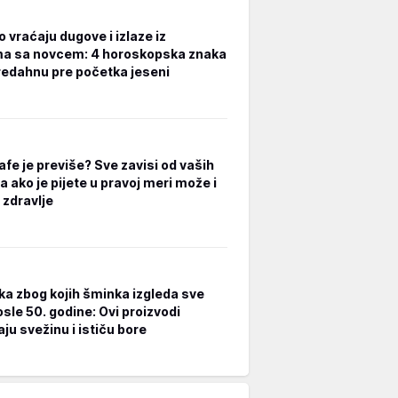
 vraćaju dugove i izlaze iz
a sa novcem: 4 horoskopska znaka
redahnu pre početka jeseni
afe je previše? Sve zavisi od vaših
a ako je pijete u pravoj meri može i
 zdravlje
ka zbog kojih šminka izgleda sve
osle 50. godine: Ovi proizvodi
ju svežinu i ističu bore