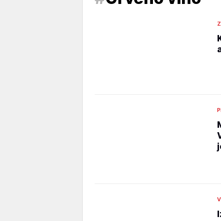
Z
P
V
I