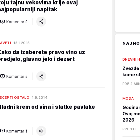
koju tajnu vekovima krije ovaj
najpopularniji napitak
Komentariši
AVETI
18.1.2015.
NAJNO
Kako da izaberete pravo vino uz
predjelo, glavno jelo i dezert
DNEVNI 
Zvezde 
kome st
Komentariši
PRE 2 MI
ECEPTI OSTALO
1.9.2014.
MODA
Hladni krem od vina i slatke pavlake
Godinam
Ovaj mod
2026.
PRE 1 H
Komentariši