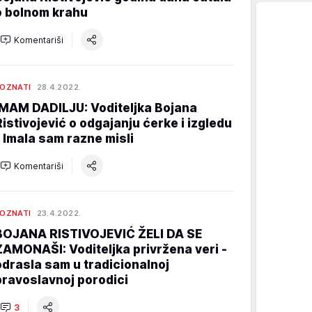
o bolnom krahu
Komentariši
OZNATI
28.4.2022.
IMAM DADILJU: Voditeljka Bojana
Ristivojević o odgajanju ćerke i izgledu
- Imala sam razne misli
Komentariši
OZNATI
23.4.2022.
BOJANA RISTIVOJEVIĆ ŽELI DA SE
ZAMONAŠI: Voditeljka privržena veri -
odrasla sam u tradicionalnoj
pravoslavnoj porodici
3