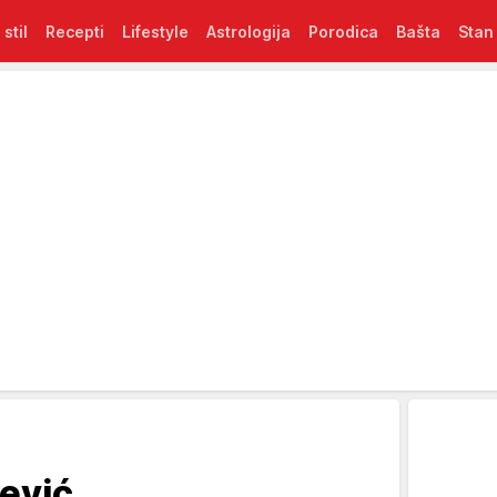
 stil
Recepti
Lifestyle
Astrologija
Porodica
Bašta
Stan
jević