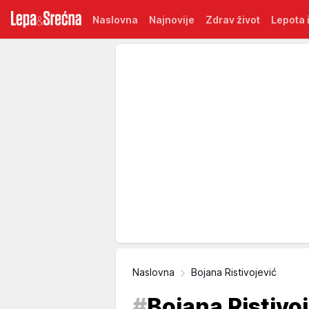
Naslovna
Najnovije
Zdrav život
Lepota i
Naslovna
Bojana Ristivojević
#
Bojana Ristivo