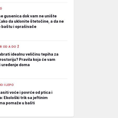
O
se gusenica dok vam ne unište
Kako da uklonite štetočine, a da ne
e baštu i oprašivače
R OD A DO Ž
brati idealnu veličinu tepiha za
rostoriju? Pravila koja će vam
i uređenje doma
O I LEPO
siti voće i povrće od ptica i
: Ekološki trik sa jeftinim
ma pomaže u bašti