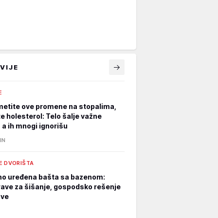
VIJE
E
metite ove promene na stopalima,
e holesterol: Telo šalje važne
 a ih mnogi ignorišu
IN
E DVORIŠTA
o uređena bašta sa bazenom:
ave za šišanje, gospodsko rešenje
sve