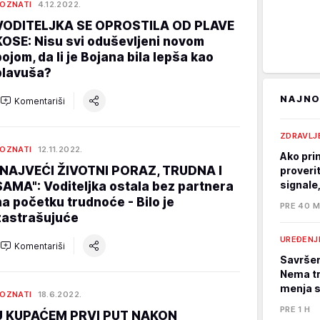
OZNATI
4.12.2022.
VODITELJKA SE OPROSTILA OD PLAVE
KOSE: Nisu svi oduševljeni novom
bojom, da li je Bojana bila lepša kao
plavuša?
NAJNO
Komentariši
ZDRAVLJ
OZNATI
12.11.2022.
Ako pri
"NAJVEĆI ŽIVOTNI PORAZ, TRUDNA I
proverit
signale,
SAMA": Voditeljka ostala bez partnera
na početku trudnoće - Bilo je
PRE 40 M
zastrašujuće
UREĐENJ
Komentariši
Savršen
Nema tr
menja 
OZNATI
18.6.2022.
PRE 1 H
U KUPAĆEM PRVI PUT NAKON