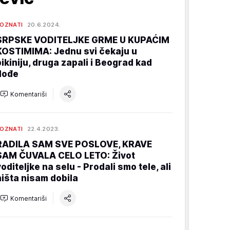
OZNATI
20.6.2024.
SRPSKE VODITELJKE GRME U KUPAĆIM
KOSTIMIMA: Jednu svi čekaju u
bikiniju, druga zapali i Beograd kad
dođe
Komentariši
OZNATI
22.4.2023.
RADILA SAM SVE POSLOVE, KRAVE
SAM ČUVALA CELO LETO: Život
voditeljke na selu - Prodali smo tele, ali
ništa nisam dobila
Komentariši