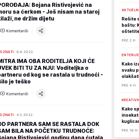
POROĐAJA: Bojana Ristivojević na
AKTUELN
moru sa ćerkom - Još nisam na staroj
ilaži, ne držim dijetu
Rešite 
baštu: 
Komentariši
oštetit
PRE 2 H
OZNATI
6.6.2022.
ENTERIJE
MITRA IMA OBA RODITELJA KOJI ĆE
Kako iza
UVEK BITI TU ZA NJU: Voditeljka o
svaku p
partneru od kog se rastala u trudnoći -
olakšat
Bilo je teško
PRE 4 H
Komentariši
KREATIVN
Kako spa
insekata
OZNATI
4.5.2022.
kuglica
OD PARTNERA SAM SE RASTALA DOK
SAM BILA NA POČETKU TRUDNOĆE:
PRE 16 H
Bojana Ristivojević godinu dana ćutala