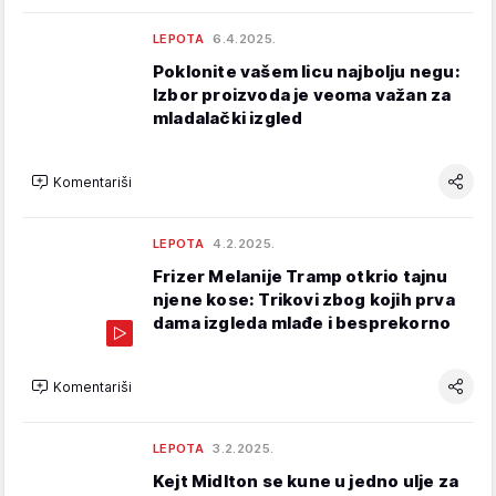
LEPOTA
6.4.2025.
Poklonite vašem licu najbolju negu:
Izbor proizvoda je veoma važan za
mladalački izgled
Komentariši
LEPOTA
4.2.2025.
Frizer Melanije Tramp otkrio tajnu
njene kose: Trikovi zbog kojih prva
dama izgleda mlađe i besprekorno
Komentariši
LEPOTA
3.2.2025.
Kejt Midlton se kune u jedno ulje za