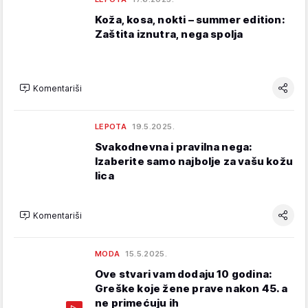
Koža, kosa, nokti – summer edition:
Zaštita iznutra, nega spolja
Komentariši
LEPOTA
19.5.2025.
Svakodnevna i pravilna nega:
Izaberite samo najbolje za vašu kožu
lica
Komentariši
MODA
15.5.2025.
Ove stvari vam dodaju 10 godina:
Greške koje žene prave nakon 45. a
ne primećuju ih