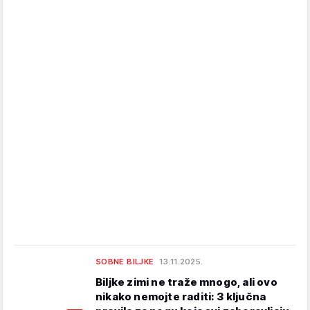
SOBNE BILJKE
13.11.2025.
Biljke zimi ne traže mnogo, ali ovo
nikako nemojte raditi: 3 ključna