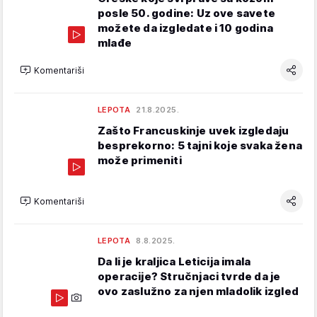
posle 50. godine: Uz ove savete
možete da izgledate i 10 godina
mlađe
Komentariši
LEPOTA
21.8.2025.
Zašto Francuskinje uvek izgledaju
besprekorno: 5 tajni koje svaka žena
može primeniti
Komentariši
LEPOTA
8.8.2025.
Da li je kraljica Leticija imala
operacije? Stručnjaci tvrde da je
ovo zaslužno za njen mladolik izgled