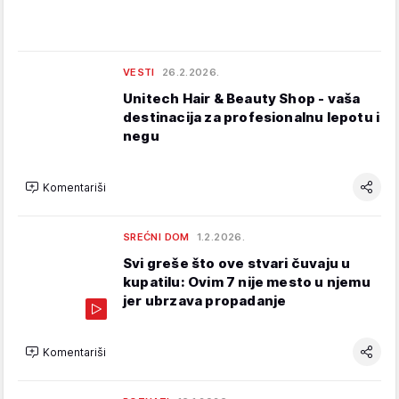
VESTI
26.2.2026.
Unitech Hair & Beauty Shop - vaša
destinacija za profesionalnu lepotu i
negu
Komentariši
SREĆNI DOM
1.2.2026.
Svi greše što ove stvari čuvaju u
kupatilu: Ovim 7 nije mesto u njemu
jer ubrzava propadanje
Komentariši