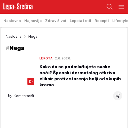
Naslovna
Najnovije
Zdrav život
Lepota i stil
Recepti
Lifestyl
Naslovna
Nega
#
Nega
LEPOTA
2.6.2026.
Kako da se podmlađujete svake
noći? Španski dermatolog otkriva
eliksir protiv starenja bolji od skupih
krema
Komentariši