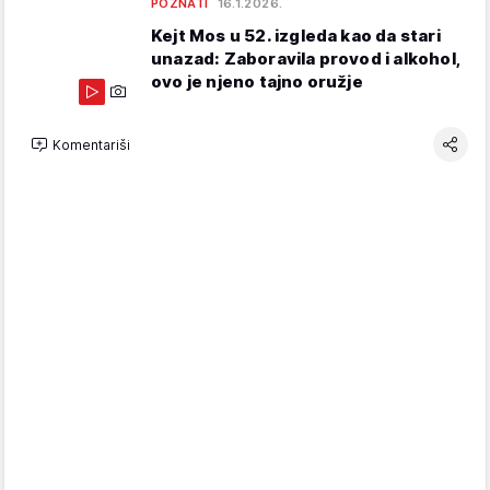
POZNATI
16.1.2026.
Kejt Mos u 52. izgleda kao da stari
unazad: Zaboravila provod i alkohol,
ovo je njeno tajno oružje
Komentariši