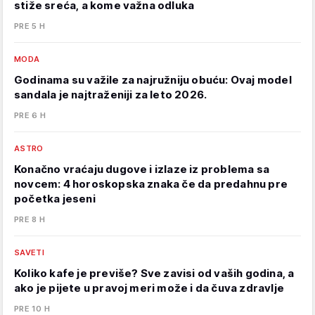
stiže sreća, a kome važna odluka
PRE 5 H
MODA
Godinama su važile za najružniju obuću: Ovaj model
sandala je najtraženiji za leto 2026.
PRE 6 H
ASTRO
Konačno vraćaju dugove i izlaze iz problema sa
novcem: 4 horoskopska znaka če da predahnu pre
početka jeseni
PRE 8 H
SAVETI
Koliko kafe je previše? Sve zavisi od vaših godina, a
ako je pijete u pravoj meri može i da čuva zdravlje
PRE 10 H