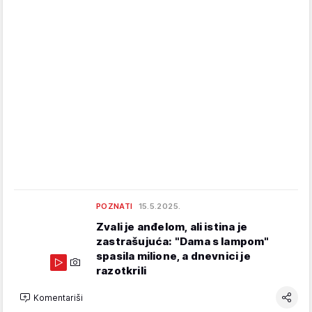
POZNATI
15.5.2025.
Zvali je anđelom, ali istina je
zastrašujuća: "Dama s lampom"
spasila milione, a dnevnici je
razotkrili
Komentariši