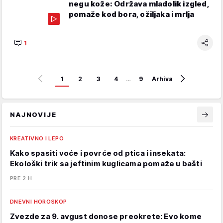
negu kože: Održava mladolik izgled,
pomaže kod bora, ožiljaka i mrlja
1
1
2
3
4
…
9
Arhiva
NAJNOVIJE
KREATIVNO I LEPO
Kako spasiti voće i povrće od ptica i insekata:
Ekološki trik sa jeftinim kuglicama pomaže u bašti
PRE 2 H
DNEVNI HOROSKOP
Zvezde za 9. avgust donose preokrete: Evo kome