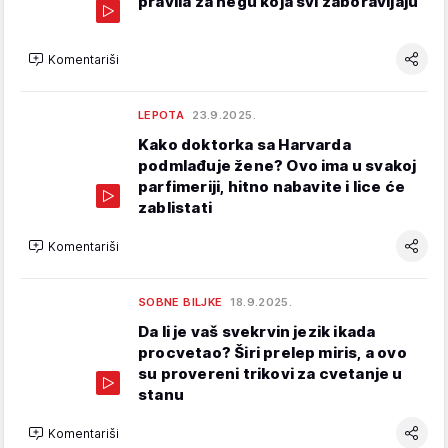
pravila za negu koja svi zaboravljaju
Komentariši
LEPOTA
23.9.2025.
Kako doktorka sa Harvarda
podmlađuje žene? Ovo ima u svakoj
parfimeriji, hitno nabavite i lice će
zablistati
Komentariši
SOBNE BILJKE
18.9.2025.
Da li je vaš svekrvin jezik ikada
procvetao? Širi prelep miris, a ovo
su provereni trikovi za cvetanje u
stanu
Komentariši