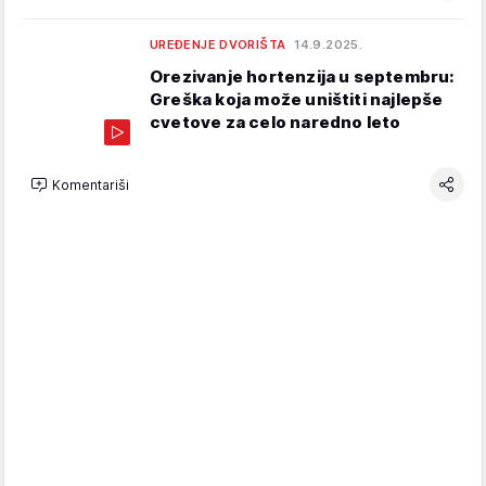
UREĐENJE DVORIŠTA
14.9.2025.
Orezivanje hortenzija u septembru:
Greška koja može uništiti najlepše
cvetove za celo naredno leto
Komentariši