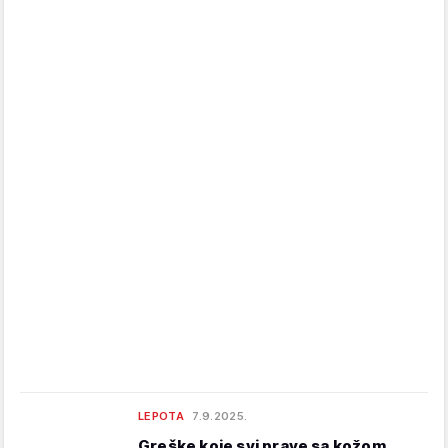
LEPOTA
7.9.2025.
Greške koje svi prave sa kožom