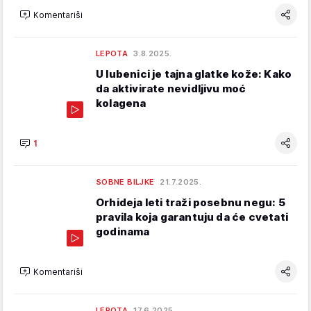
Komentariši
LEPOTA
3.8.2025.
U lubenici je tajna glatke kože: Kako
da aktivirate nevidljivu moć
kolagena
1
SOBNE BILJKE
21.7.2025.
Orhideja leti traži posebnu negu: 5
pravila koja garantuju da će cvetati
godinama
Komentariši
LEPOTA
17.6.2025.