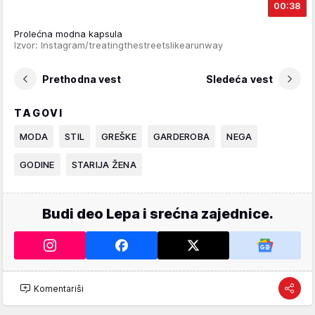
00:38
Prolećna modna kapsula
Izvor: Instagram/treatingthestreetslikearunway
Prethodna vest
Sledeća vest
TAGOVI
MODA
STIL
GREŠKE
GARDEROBA
NEGA
GODINE
STARIJA ŽENA
Budi deo Lepa i srećna zajednice.
Komentariši