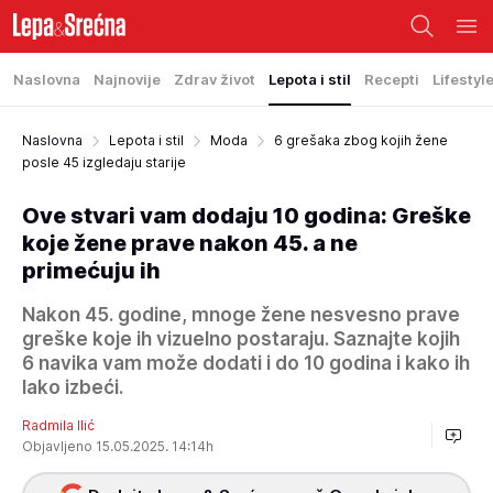
Naslovna
Najnovije
Zdrav život
Lepota i stil
Recepti
Lifestyl
Naslovna
Lepota i stil
Moda
6 grešaka zbog kojih žene
posle 45 izgledaju starije
Ove stvari vam dodaju 10 godina: Greške
koje žene prave nakon 45. a ne
primećuju ih
Nakon 45. godine, mnoge žene nesvesno prave
greške koje ih vizuelno postaraju. Saznajte kojih
6 navika vam može dodati i do 10 godina i kako ih
lako izbeći.
Radmila Ilić
Objavljeno 15.05.2025. 14:14h