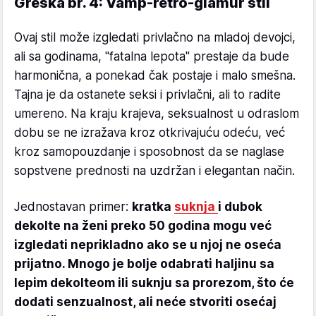
Greška br. 4: Vamp-retro-glamur stil
Ovaj stil može izgledati privlačno na mladoj devojci,
ali sa godinama, "fatalna lepota" prestaje da bude
harmonična, a ponekad čak postaje i malo smešna.
Tajna je da ostanete seksi i privlačni, ali to radite
umereno. Na kraju krajeva, seksualnost u odraslom
dobu se ne izražava kroz otkrivajuću odeću, već
kroz samopouzdanje i sposobnost da se naglase
sopstvene prednosti na uzdržan i elegantan način.
Jednostavan primer:
kratka
suknja
i dubok
dekolte na ženi preko 50 godina mogu već
izgledati neprikladno ako se u njoj ne oseća
prijatno. Mnogo je bolje odabrati haljinu sa
lepim dekolteom ili suknju sa prorezom, što će
dodati senzualnost, ali neće stvoriti osećaj