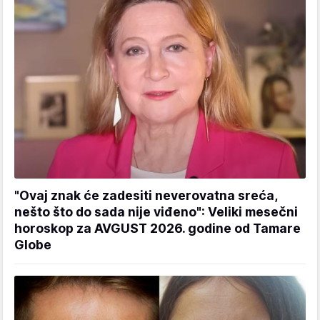
"Ovaj znak će zadesiti neverovatna sreća,
nešto što do sada nije viđeno": Veliki mesečni
horoskop za AVGUST 2026. godine od Tamare
Globe