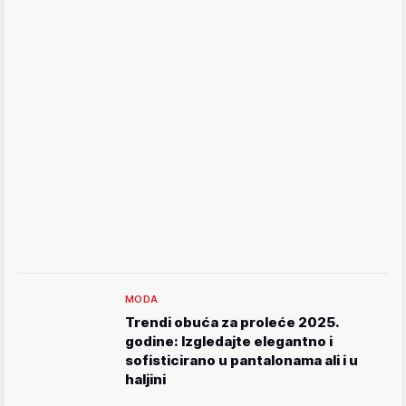
MODA
Trendi obuća za proleće 2025.
godine: Izgledajte elegantno i
sofisticirano u pantalonama ali i u
haljini