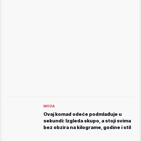
obučete
MODA
Ovaj komad odeće podmlađuje u
sekundi: Izgleda skupo, a stoji svima
bez obzira na kilograme, godine i stil