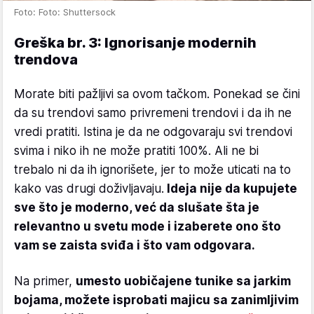
Foto: Foto: Shuttersock
Greška br. 3: Ignorisanje modernih
trendova
Morate biti pažljivi sa ovom tačkom. Ponekad se čini
da su trendovi samo privremeni trendovi i da ih ne
vredi pratiti. Istina je da ne odgovaraju svi trendovi
svima i niko ih ne može pratiti 100%. Ali ne bi
trebalo ni da ih ignorišete, jer to može uticati na to
kako vas drugi doživljavaju.
Ideja nije da kupujete
sve što je moderno, već da slušate šta je
relevantno u svetu mode i izaberete ono što
vam se zaista sviđa i što vam odgovara.
Na primer,
umesto uobičajene tunike sa jarkim
bojama, možete isprobati majicu sa zanimljivim