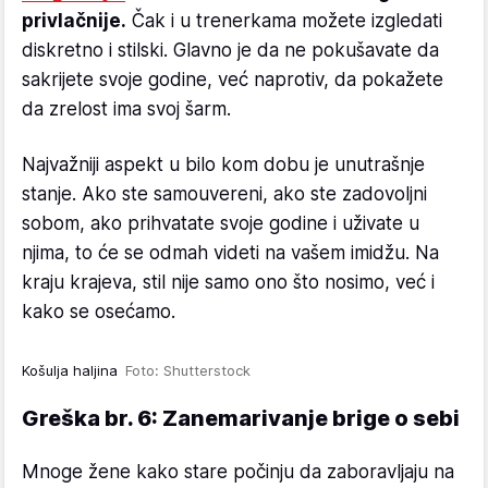
privlačnije.
Čak i u trenerkama možete izgledati
diskretno i stilski. Glavno je da ne pokušavate da
sakrijete svoje godine, već naprotiv, da pokažete
da zrelost ima svoj šarm.
Najvažniji aspekt u bilo kom dobu je unutrašnje
stanje. Ako ste samouvereni, ako ste zadovoljni
sobom, ako prihvatate svoje godine i uživate u
njima, to će se odmah videti na vašem imidžu. Na
kraju krajeva, stil nije samo ono što nosimo, već i
kako se osećamo.
Košulja haljina
Foto: Shutterstock
Greška br. 6: Zanemarivanje brige o sebi