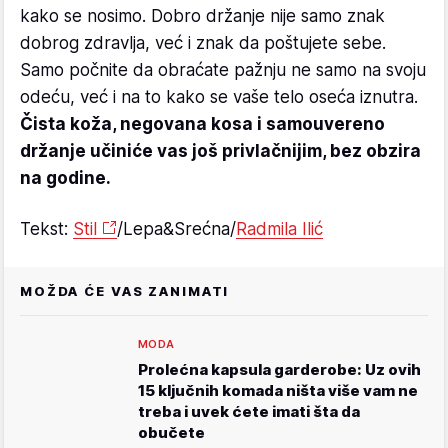
obraćamo pažnju na svoju odeću, zaboravljajući
kako se nosimo. Dobro držanje nije samo znak
dobrog zdravlja, već i znak da poštujete sebe.
Samo počnite da obraćate pažnju ne samo na svoju
odeću, već i na to kako se vaše telo oseća iznutra.
Čista koža, negovana kosa i samouvereno
držanje učiniće vas još privlačnijim, bez obzira
na godine.
Tekst:
Stil
/Lepa&Srećna/
Radmila Ilić
MOŽDA ĆE VAS ZANIMATI
MODA
Prolećna kapsula garderobe: Uz ovih
15 ključnih komada ništa više vam ne
treba i uvek ćete imati šta da