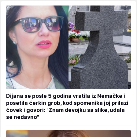
Dijana se posle 5 godina vratila iz Nemačke i
posetila ćerkin grob, kod spomenika joj prilazi
čovek i govori: "Znam devojku sa slike, udala
se nedavno"