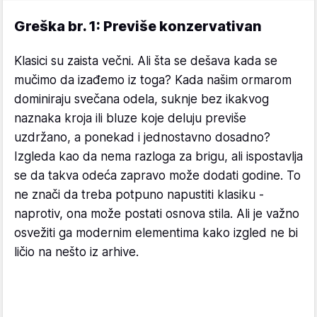
Greška br. 1: Previše konzervativan
Klasici su zaista večni. Ali šta se dešava kada se
mučimo da izađemo iz toga? Kada našim ormarom
dominiraju svečana odela, suknje bez ikakvog
naznaka kroja ili bluze koje deluju previše
uzdržano, a ponekad i jednostavno dosadno?
Izgleda kao da nema razloga za brigu, ali ispostavlja
se da takva odeća zapravo može dodati godine. To
ne znači da treba potpuno napustiti klasiku -
naprotiv, ona može postati osnova stila. Ali je važno
osvežiti ga modernim elementima kako izgled ne bi
ličio na nešto iz arhive.