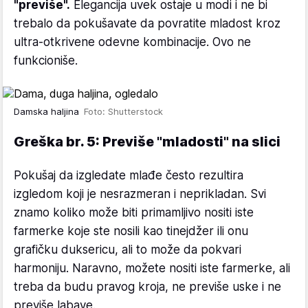
"previše".
Elegancija uvek ostaje u modi i ne bi
trebalo da pokušavate da povratite mladost kroz
ultra-otkrivene odevne kombinacije. Ovo ne
funkcioniše.
Damska haljina
Foto: Shutterstock
Greška br. 5: Previše "mladosti" na slici
Pokušaj da izgledate mlađe često rezultira
izgledom koji je nesrazmeran i neprikladan. Svi
znamo koliko može biti primamljivo nositi iste
farmerke koje ste nosili kao tinejdžer ili onu
grafičku duksericu, ali to može da pokvari
harmoniju. Naravno, možete nositi iste farmerke, ali
treba da budu pravog kroja, ne previše uske i ne
previše labave.