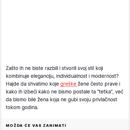
Zašto ih ne biste razbili i stvorili svoj stil koji
kombinuje eleganciju, individualnost i modernost?
Hajde da shvatimo koje
greške
žene često prave i
kako ih izbeći kako ne bismo postale ta "tetka", već
da bismo bile žena koja ne gubi svoju privlačnost
tokom godina.
MOŽDA ĆE VAS ZANIMATI