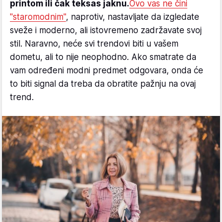
printom ili čak teksas jaknu.
Ovo vas ne čini
"staromodnim"
, naprotiv, nastavljate da izgledate
sveže i moderno, ali istovremeno zadržavate svoj
stil. Naravno, neće svi trendovi biti u vašem
dometu, ali to nije neophodno. Ako smatrate da
vam određeni modni predmet odgovara, onda će
to biti signal da treba da obratite pažnju na ovaj
trend.