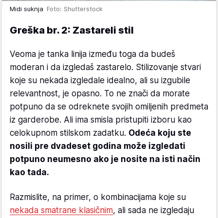
Midi suknja
Foto: Shutterstock
Greška br. 2: Zastareli stil
Veoma je tanka linija između toga da budeš
moderan i da izgledaš zastarelo. Stilizovanje stvari
koje su nekada izgledale idealno, ali su izgubile
relevantnost, je opasno. To ne znači da morate
potpuno da se odreknete svojih omiljenih predmeta
iz garderobe. Ali ima smisla pristupiti izboru kao
celokupnom stilskom zadatku.
Odeća koju ste
nosili pre dvadeset godina može izgledati
potpuno neumesno ako je nosite na isti način
kao tada.
Razmislite, na primer, o kombinacijama koje su
nekada smatrane klasičnim
, ali sada ne izgledaju