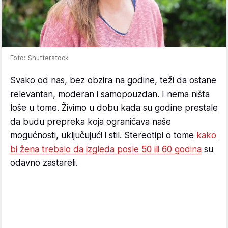
Foto: Shutterstock
Svako od nas, bez obzira na godine, teži da ostane
relevantan, moderan i samopouzdan. I nema ništa
loše u tome. Živimo u dobu kada su godine prestale
da budu prepreka koja ograničava naše
mogućnosti, uključujući i stil. Stereotipi o tome
kako
bi žena trebalo da izgleda posle 50 ili 60 godina
su
odavno zastareli.