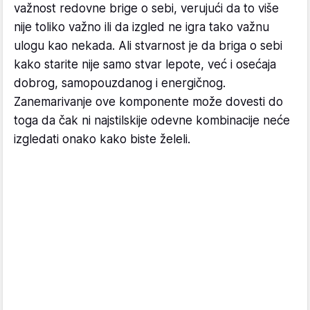
Mnoge žene kako stare počinju da zaboravljaju na
važnost redovne brige o sebi, verujući da to više
nije toliko važno ili da izgled ne igra tako važnu
ulogu kao nekada. Ali stvarnost je da briga o sebi
kako starite nije samo stvar lepote, već i osećaja
dobrog, samopouzdanog i energičnog.
Zanemarivanje ove komponente može dovesti do
toga da čak ni najstilskije odevne kombinacije neće
izgledati onako kako biste želeli.