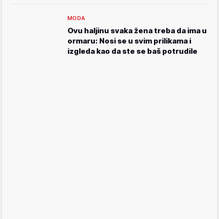
MODA
Ovu haljinu svaka žena treba da ima u
ormaru: Nosi se u svim prilikama i
izgleda kao da ste se baš potrudile