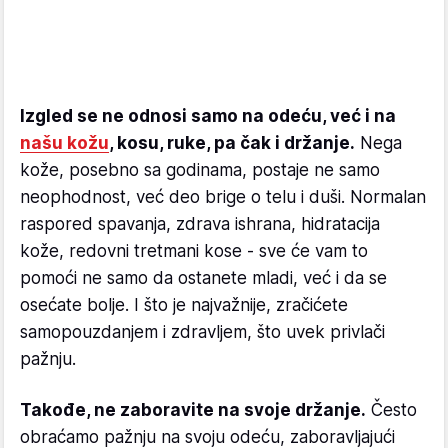
Izgled se ne odnosi samo na odeću, već i na
našu kožu
, kosu, ruke, pa čak i držanje.
Nega
kože, posebno sa godinama, postaje ne samo
neophodnost, već deo brige o telu i duši. Normalan
raspored spavanja, zdrava ishrana, hidratacija
kože, redovni tretmani kose - sve će vam to
pomoći ne samo da ostanete mladi, već i da se
osećate bolje. I što je najvažnije, zračićete
samopouzdanjem i zdravljem, što uvek privlači
pažnju.
Takođe, ne zaboravite na svoje držanje.
Često