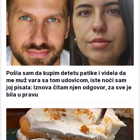
Pošla sam da kupim detetu patike i videla da
me muž vara sa tom udovicom, iste noći sam
joj pisala: Iznova čitam njen odgovor, za sve je
bila u pravu