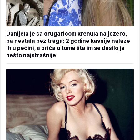
Danijela je sa drugaricom krenula na jezero,
pa nestala bez traga: 2 godine kasnije nalaze
ih u pećini, a priča o tome šta im se desilo je
nešto najstrašnije