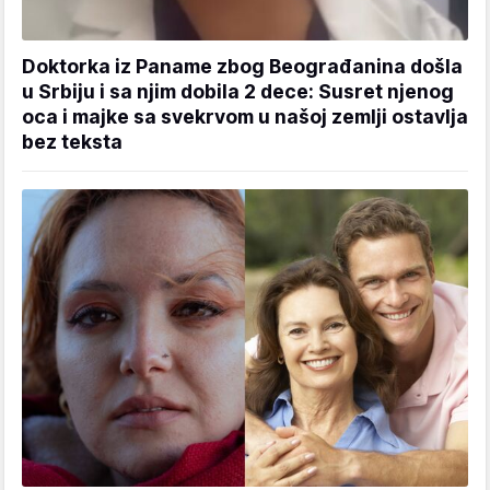
Doktorka iz Paname zbog Beograđanina došla
u Srbiju i sa njim dobila 2 dece: Susret njenog
oca i majke sa svekrvom u našoj zemlji ostavlja
bez teksta