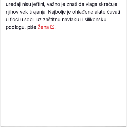
uređaji nisu jeftini, važno je znati da vlaga skraćuje
njihov vek trajanja. Najbolje je ohlađene alate čuvati
u fioci u sobi, uz zaštitnu navlaku ili silikonsku
podlogu, piše
Žena
.