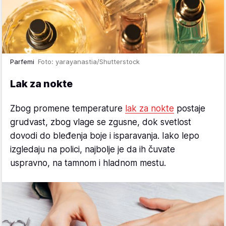
Parfemi
Foto: yarayanastia/Shutterstock
Lak za nokte
Zbog promene temperature
lak za nokte
postaje
grudvast, zbog vlage se zgusne, dok svetlost
dovodi do bleđenja boje i isparavanja. Iako lepo
izgledaju na polici, najbolje je da ih čuvate
uspravno, na tamnom i hladnom mestu.