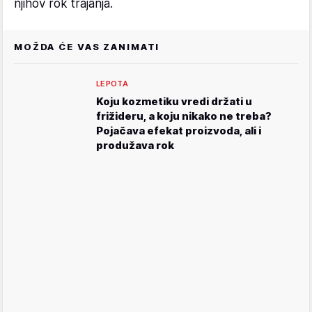
njihov rok trajanja.
MOŽDA ĆE VAS ZANIMATI
LEPOTA
Koju kozmetiku vredi držati u
frižideru, a koju nikako ne treba?
Pojačava efekat proizvoda, ali i
produžava rok