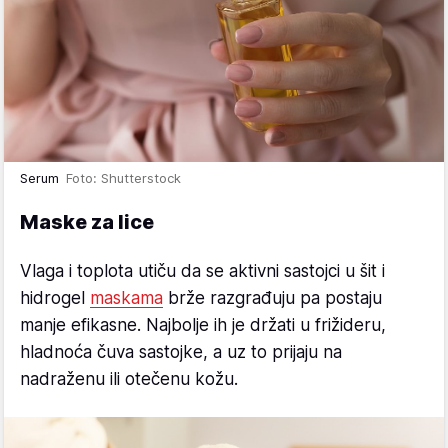
Serum
Foto: Shutterstock
Maske za lice
Vlaga i toplota utiču da se aktivni sastojci u šit i
hidrogel
maskama
brže razgrađuju pa postaju
manje efikasne. Najbolje ih je držati u frižideru,
hladnoća čuva sastojke, a uz to prijaju na
nadraženu ili otečenu kožu.