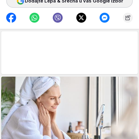
Dodajte Lepa & Srećna u vaš Google izbor