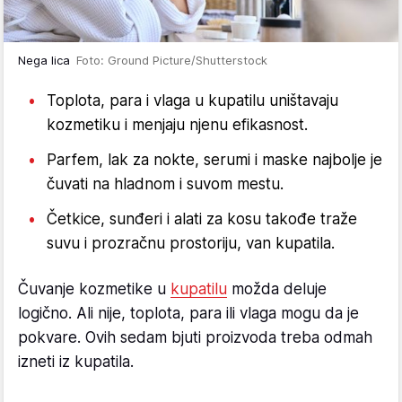
Nega lica
Foto: Ground Picture/Shutterstock
Toplota, para i vlaga u kupatilu uništavaju
kozmetiku i menjaju njenu efikasnost.
Parfem, lak za nokte, serumi i maske najbolje je
čuvati na hladnom i suvom mestu.
Četkice, sunđeri i alati za kosu takođe traže
suvu i prozračnu prostoriju, van kupatila.
Čuvanje kozmetike u
kupatilu
možda deluje
logično. Ali nije, toplota, para ili vlaga mogu da je
pokvare. Ovih sedam bjuti proizvoda treba odmah
izneti iz kupatila.