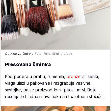
Četkice za šminku
Foto: Foto: Shutterstock
Presovana šminka
Kod pudera u prahu, rumenila,
bronzera
i senki,
vlaga ulazi u pakovanje i razgrađuje vezivne
sastojke, pa se proizvod lomi, puca i mrvi. Bolje
rešenje je hladna i suva fioka na toaletnom stočiću.