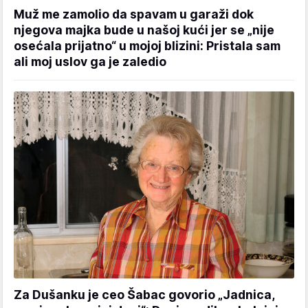
Muž me zamolio da spavam u garaži dok
njegova majka bude u našoj kući jer se „nije
osećala prijatno“ u mojoj blizini: Pristala sam
ali moj uslov ga je zaledio
Za Dušanku je ceo Šabac govorio „Jadnica,