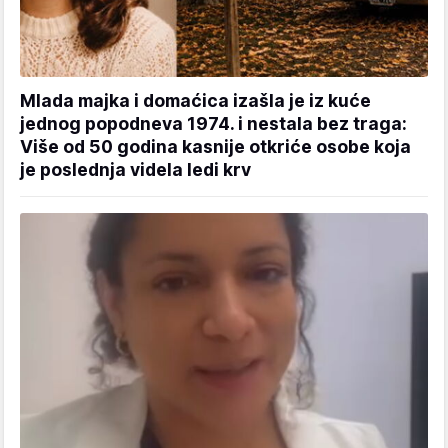
Mlada majka i domaćica izašla je iz kuće
jednog popodneva 1974. i nestala bez traga:
Više od 50 godina kasnije otkriće osobe koja
je poslednja videla ledi krv