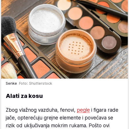
Senke
Foto: Shutterstock
Alati za kosu
Zbog vlažnog vazduha, fenovi,
pegle
i figara rade
jače, opterećuju grejne elemente i povećava se
rizik od uključivanja mokrim rukama. Pošto ovi