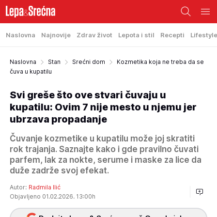
Naslovna
Najnovije
Zdrav život
Lepota i stil
Recepti
Lifestyl
Naslovna
Stan
Srećni dom
Kozmetika koja ne treba da se
čuva u kupatilu
Svi greše što ove stvari čuvaju u
kupatilu: Ovim 7 nije mesto u njemu jer
ubrzava propadanje
Čuvanje kozmetike u kupatilu može joj skratiti
rok trajanja. Saznajte kako i gde pravilno čuvati
parfem, lak za nokte, serume i maske za lice da
duže zadrže svoj efekat.
Autor:
Radmila Ilić
Objavljeno 01.02.2026. 13:00h