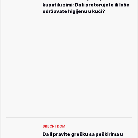
kupatilu zimi: Da li preterujete ili loše
održavate higijenu u kući?
SREĆNI DOM
Da li pravite grešku sa peškirima u