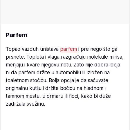
Parfem
Topao vazduh uništava
parfem
i pre nego što ga
prsnete. Toplota i vlaga razgrađuju molekule mirisa,
menjaju i kvare njegovu notu. Zato nije dobra ideja
ni da parfem držite u automobilu ili izložen na
toaletnom stočiću. Bolja opcija je da sačuvate
originalnu kutiju i držite bočicu na hladnom i
tamnom mestu, u ormaru ili fioci, kako bi duže
zadržala svežinu.