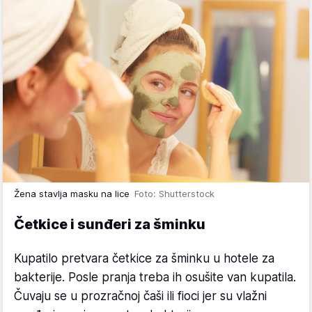
Žena stavlja masku na lice
Foto: Shutterstock
Četkice i sunđeri za šminku
Kupatilo pretvara četkice za šminku u hotele za
bakterije. Posle pranja treba ih osušite van kupatila.
Čuvaju se u prozračnoj čaši ili fioci jer su vlažni