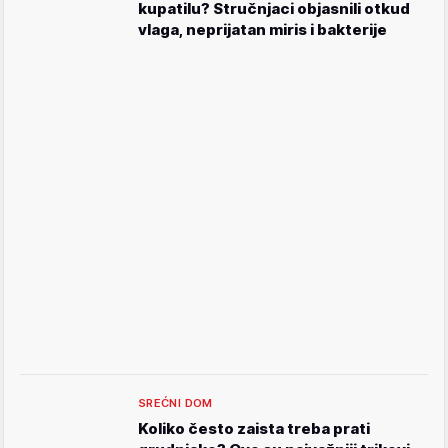
kupatilu? Stručnjaci objasnili otkud
vlaga, neprijatan miris i bakterije
SREĆNI DOM
Koliko često zaista treba prati