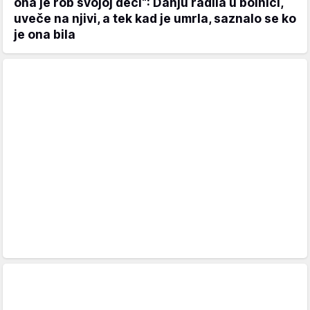
ona je rob svojoj deci“: Danju radila u bolnici,
uveče na njivi, a tek kad je umrla, saznalo se ko
je ona bila