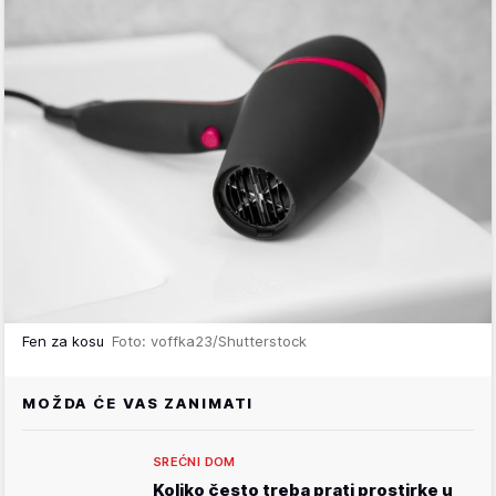
Fen za kosu
Foto: voffka23/Shutterstock
MOŽDA ĆE VAS ZANIMATI
SREĆNI DOM
Koliko često treba prati prostirke u