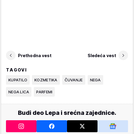
Prethodna vest
Sledeća vest
TAGOVI
KUPATILO
KOZMETIKA
ČUVANJE
NEGA
NEGA LICA
PARFEMI
Budi deo Lepa i srećna zajednice.