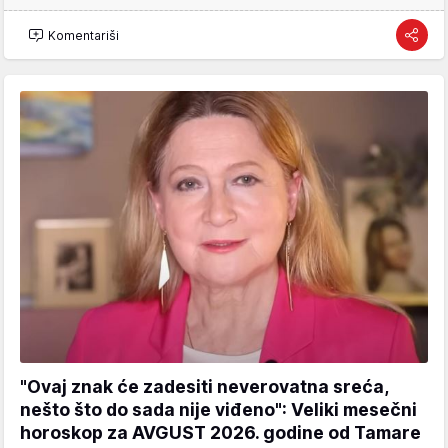
Komentariši
"Ovaj znak će zadesiti neverovatna sreća,
nešto što do sada nije viđeno": Veliki mesečni
horoskop za AVGUST 2026. godine od Tamare