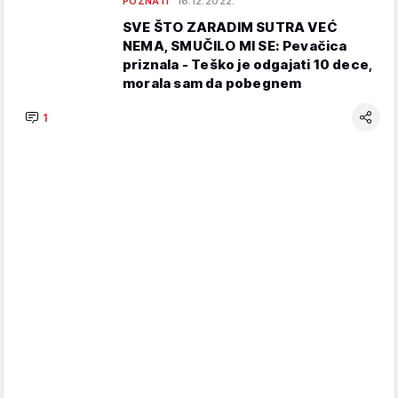
POZNATI
16.12.2022.
SVE ŠTO ZARADIM SUTRA VEĆ
NEMA, SMUČILO MI SE: Pevačica
priznala - Teško je odgajati 10 dece,
morala sam da pobegnem
1