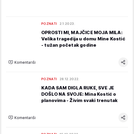
POZNATI
2.1.2023.
OPROSTI MI, MAJČICE MOJA MILA:
Velika tragedija u domu Mine Kostić
- tužan početak godine
Komentariši
POZNATI
28.12.2022.
KADA SAM DIGLA RUKE, SVE JE
DOŠLO NA SVOJE: Mina Kostić o
planovima - Živim svaki trenutak
Komentariši