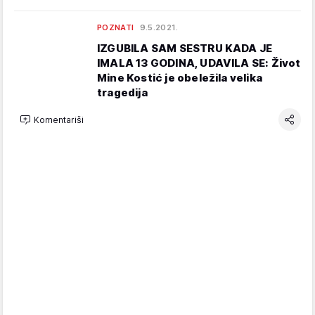
POZNATI
9.5.2021.
IZGUBILA SAM SESTRU KADA JE
IMALA 13 GODINA, UDAVILA SE: Život
Mine Kostić je obeležila velika
tragedija
Komentariši