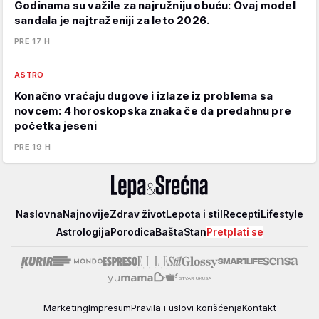
Godinama su važile za najružniju obuću: Ovaj model
sandala je najtraženiji za leto 2026.
PRE 17 H
ASTRO
Konačno vraćaju dugove i izlaze iz problema sa
novcem: 4 horoskopska znaka če da predahnu pre
početka jeseni
PRE 19 H
Lepa
Naslovna
Najnovije
Zdrav život
Lepota i stil
Recepti
Lifestyle
i
Astrologija
Porodica
Bašta
Stan
Pretplati se
srećna
Marketing
Impresum
Pravila i uslovi korišćenja
Kontakt