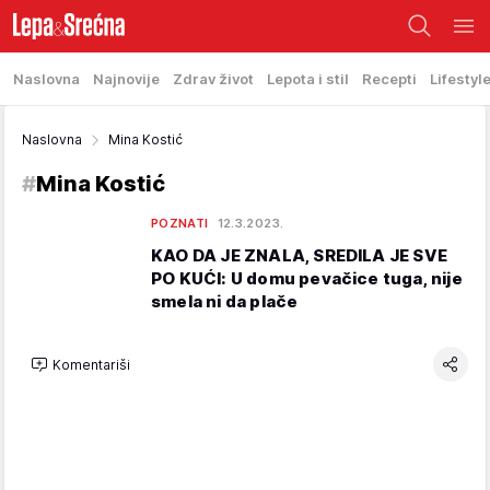
Naslovna
Najnovije
Zdrav život
Lepota i stil
Recepti
Lifestyl
Naslovna
Mina Kostić
#
Mina Kostić
POZNATI
12.3.2023.
KAO DA JE ZNALA, SREDILA JE SVE
PO KUĆI: U domu pevačice tuga, nije
smela ni da plače
Komentariši