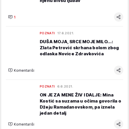
njenu bivšu ljubav
1
POZNATI
17.6.2021.
DUŠA MOJA, SRCE MOJE MILO...:
Zlata Petrović skrhana bolom zbog
odlaska Novice Zdravkovića
Komentariši
POZNATI
6.6.2021.
ON JE ZA MENE ŽIV I DALJE: Mina
Kostić sa suzama u očima govorila o
Džeju Ramadanovskom, pa iznela
jedan detalj
Komentariši