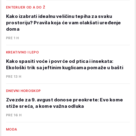
ENTERIJER OD A DO Ž
Kako izabrati idealnu veličinu tepiha za svaku
prostoriju? Pravila koja će vam olakšati uređenje
doma
PRE 1 H
KREATIVNO I LEPO
Kako spasiti voće i povrće od ptica i insekata:
Ekološki trik sa jeftinim kuglicama pomaže u bašti
PRE 13 H
DNEVNI HOROSKOP
Zvezde za 9. avgust donose preokrete: Evo kome
stiže sreća, a kome važna odluka
PRE 16 H
MODA