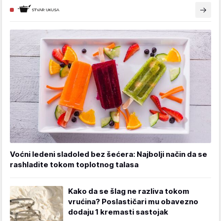
Voćni ledeni sladoled bez šećera: Najbolji način da se
rashladite tokom toplotnog talasa
Kako da se šlag ne razliva tokom
vrućina? Poslastičari mu obavezno
dodaju 1 kremasti sastojak