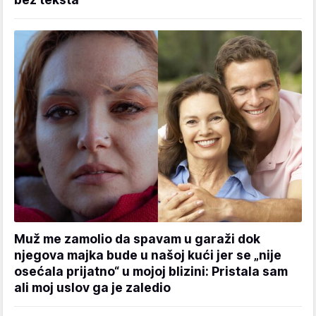
Muž me zamolio da spavam u garaži dok
njegova majka bude u našoj kući jer se „nije
osećala prijatno“ u mojoj blizini: Pristala sam
ali moj uslov ga je zaledio