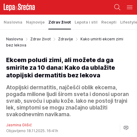
Naslovna
Najnovije
Zdrav život
Lepota i stil
Recepti
Lifestyl
Naslovna
Zdrav život
Zdravlje
Kako umiriti ekcem zimi
bez lekova
Ekcem poludi zimi, ali možete da ga
smirite za 10 dana: Kako da ublažite
atopijski dermatitis bez lekova
Atopijski dermatitis, najčešći oblik ekcema,
pogađa milione ljudi širom sveta i donosi uporan
svrab, suvoću i upalu kože. Iako ne postoji trajni
lek, simptomi se mogu značajno ublažiti
svakodnevnim navikama.
Jasmina Glišić
Objavljeno 18.11.2025. 16:41h