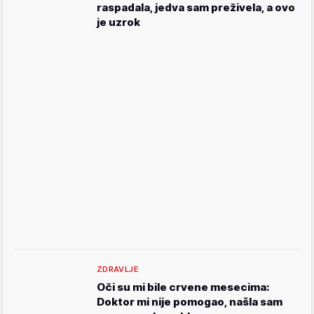
raspadala, jedva sam preživela, a ovo
je uzrok
ZDRAVLJE
Oči su mi bile crvene mesecima:
Doktor mi nije pomogao, našla sam