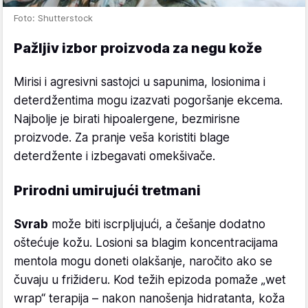
Foto: Shutterstock
Pažljiv izbor proizvoda za negu kože
Mirisi i agresivni sastojci u sapunima, losionima i
deterdžentima mogu izazvati pogoršanje ekcema.
Najbolje je birati hipoalergene, bezmirisne
proizvode. Za pranje veša koristiti blage
deterdžente i izbegavati omekšivače.
Prirodni umirujući tretmani
Svrab
može biti iscrpljujući, a češanje dodatno
oštećuje kožu. Losioni sa blagim koncentracijama
mentola mogu doneti olakšanje, naročito ako se
čuvaju u frižideru. Kod težih epizoda pomaže „wet
wrap“ terapija – nakon nanošenja hidratanta, koža