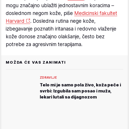
mogu značajno ublažiti jednostavnim koracima –
doslednom negom kože, piše
Medicinski fakultet
Harvard
. Dosledna rutina nege kože,
izbegavanje poznatih iritanasa i redovno vlaženje
kože donose značajno olakšanje, često bez
potrebe za agresivnim terapijama.
MOŽDA ĆE VAS ZANIMATI
ZDRAVLJE
Telo mi je samo pola živo, koža peče i
svrbi: Izgubila sam posao i muža,
lekari lutali sa dijagnozom