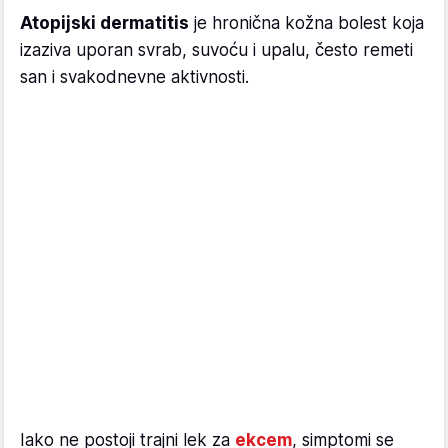
Atopijski dermatitis
je hronična kožna bolest koja
izaziva uporan svrab, suvoću i upalu, često remeti
san i svakodnevne aktivnosti.
Iako ne postoji trajni lek za
ekcem
, simptomi se