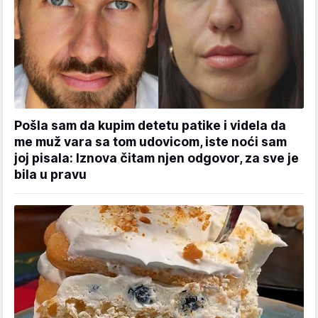
Pošla sam da kupim detetu patike i videla da
me muž vara sa tom udovicom, iste noći sam
joj pisala: Iznova čitam njen odgovor, za sve je
bila u pravu