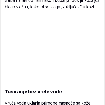
treba naneti odmah nakon kupanja, dok je koža još
blago vlažna, kako bi se vlaga „zaključala“ u koži.
Tuširanje bez vrele vode
Vruća voda uklanja prirodne masnoće sa kože i