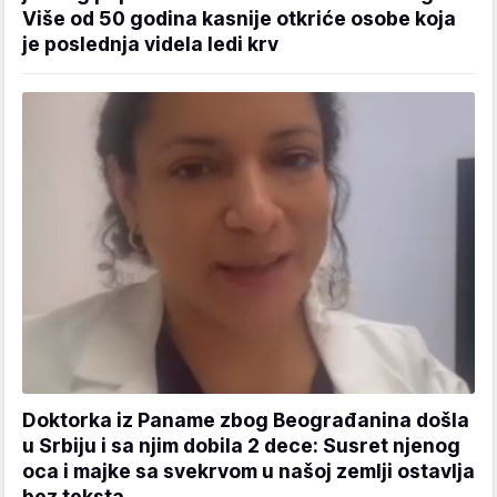
Više od 50 godina kasnije otkriće osobe koja
je poslednja videla ledi krv
Doktorka iz Paname zbog Beograđanina došla
u Srbiju i sa njim dobila 2 dece: Susret njenog
oca i majke sa svekrvom u našoj zemlji ostavlja
bez teksta