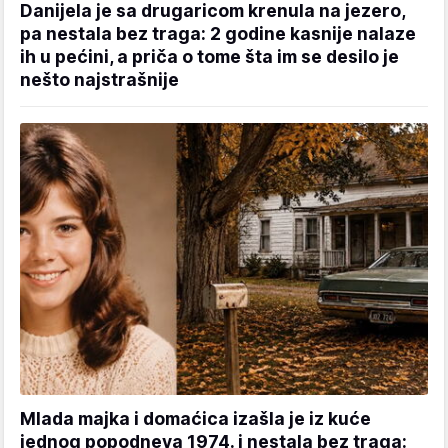
Danijela je sa drugaricom krenula na jezero,
pa nestala bez traga: 2 godine kasnije nalaze
ih u pećini, a priča o tome šta im se desilo je
nešto najstrašnije
Mlada majka i domaćica izašla je iz kuće
jednog popodneva 1974. i nestala bez traga: