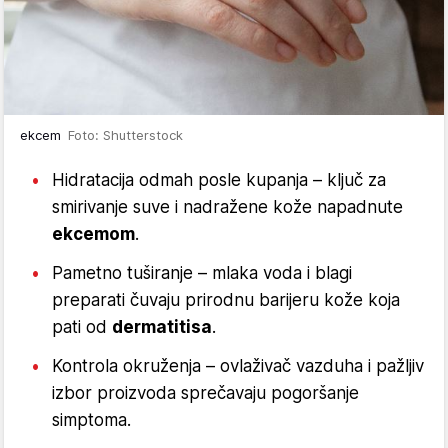
ekcem
Foto: Shutterstock
Hidratacija odmah posle kupanja – ključ za
smirivanje suve i nadražene kože napadnute
ekcemom
.
Pametno tuširanje – mlaka voda i blagi
preparati čuvaju prirodnu barijeru kože koja
pati od
dermatitisa
.
Kontrola okruženja – ovlaživač vazduha i pažljiv
izbor proizvoda sprečavaju pogoršanje
simptoma.