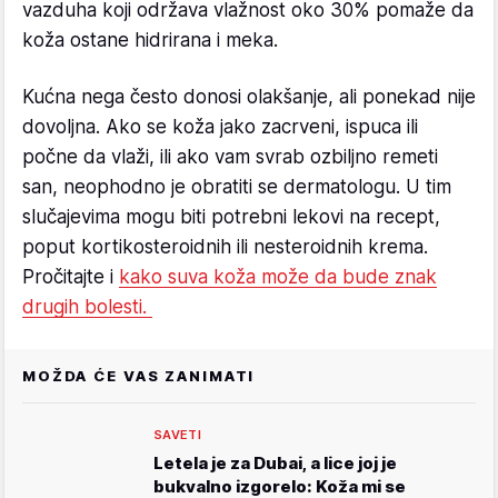
vazduha koji održava vlažnost oko 30% pomaže da
koža ostane hidrirana i meka.
Kućna nega često donosi olakšanje, ali ponekad nije
dovoljna. Ako se koža jako zacrveni, ispuca ili
počne da vlaži, ili ako vam svrab ozbiljno remeti
san, neophodno je obratiti se dermatologu. U tim
slučajevima mogu biti potrebni lekovi na recept,
poput kortikosteroidnih ili nesteroidnih krema.
Pročitajte i
kako suva koža može da bude znak
drugih bolesti.
MOŽDA ĆE VAS ZANIMATI
SAVETI
Letela je za Dubai, a lice joj je
bukvalno izgorelo: Koža mi se