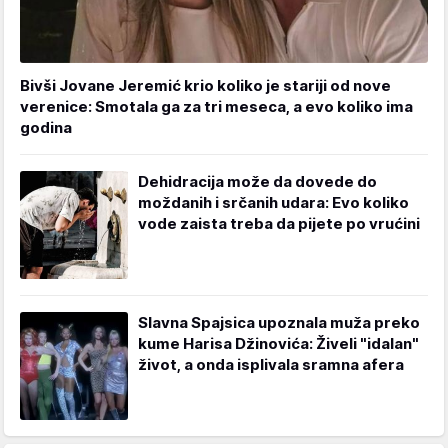
Bivši Jovane Jeremić krio koliko je stariji od nove
verenice: Smotala ga za tri meseca, a evo koliko ima
godina
Dehidracija može da dovede do
moždanih i srčanih udara: Evo koliko
vode zaista treba da pijete po vrućini
Slavna Spajsica upoznala muža preko
kume Harisa Džinovića: Živeli "idalan"
život, a onda isplivala sramna afera