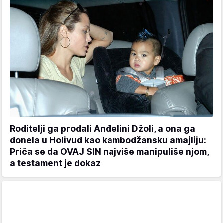
Roditelji ga prodali Anđelini Džoli, a ona ga
donela u Holivud kao kambodžansku amajliju:
Priča se da OVAJ SIN najviše manipuliše njom,
a testament je dokaz