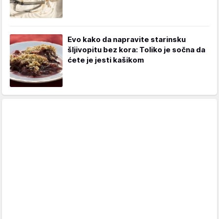
Evo kako da napravite starinsku
šljivopitu bez kora: Toliko je sočna da
ćete je jesti kašikom