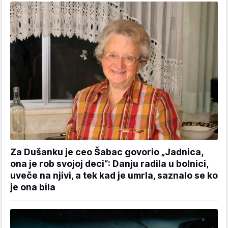
Za Dušanku je ceo Šabac govorio „Jadnica,
ona je rob svojoj deci“: Danju radila u bolnici,
uveče na njivi, a tek kad je umrla, saznalo se ko
je ona bila