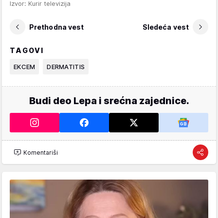
Izvor: Kurir televizija
Prethodna vest
Sledeća vest
TAGOVI
EKCEM
DERMATITIS
Budi deo Lepa i srećna zajednice.
Komentariši