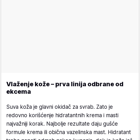
Vlaženje kože – prva linija odbrane od
ekcema
Suva koža je glavni okidač za svrab. Zato je
redovno korišćenje hidratantnih krema i masti
najvažniji korak. Najbolje rezultate daju gušće
formule krema ili obična vazelinska mast. Hidratant