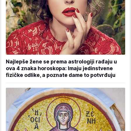
Najlepše žene se prema astrologiji rađaju u
ova 4 znaka horoskopa: Imaju jedinstvene
fizičke odlike, a poznate dame to potvrđuju