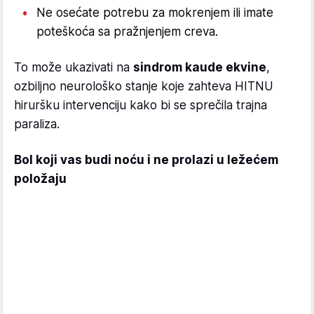
Ne osećate potrebu za mokrenjem ili imate
poteškoća sa pražnjenjem creva.
To može ukazivati na
sindrom kaude ekvine
,
ozbiljno neurološko stanje koje zahteva HITNU
hiruršku intervenciju kako bi se sprečila trajna
paraliza.
Bol koji vas budi noću i ne prolazi u ležećem
položaju