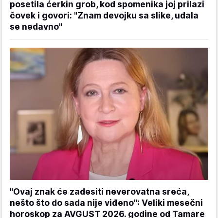
posetila ćerkin grob, kod spomenika joj prilazi
čovek i govori: "Znam devojku sa slike, udala
se nedavno"
"Ovaj znak će zadesiti neverovatna sreća,
nešto što do sada nije viđeno": Veliki mesečni
horoskop za AVGUST 2026. godine od Tamare