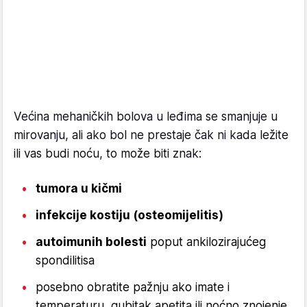
Većina mehaničkih bolova u leđima se smanjuje u
mirovanju, ali ako bol ne prestaje čak ni kada ležite
ili vas budi noću, to može biti znak:
tumora u kičmi
infekcije kostiju (osteomijelitis)
autoimunih bolesti
poput ankilozirajućeg
spondilitisa
posebno obratite pažnju ako imate i
temperaturu, gubitak apetita ili noćno znojenje.