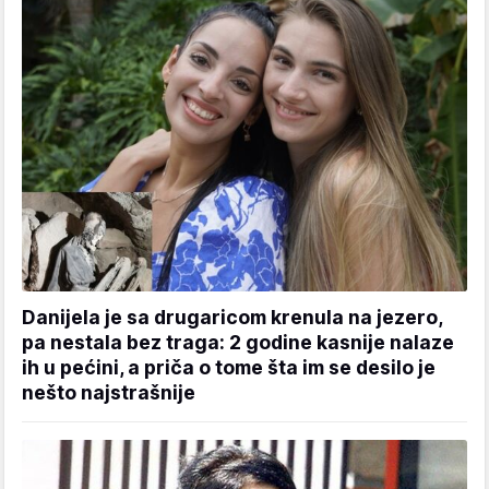
Danijela je sa drugaricom krenula na jezero,
pa nestala bez traga: 2 godine kasnije nalaze
ih u pećini, a priča o tome šta im se desilo je
nešto najstrašnije