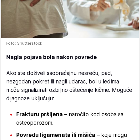
Foto: Shutterstock
Nagla pojava bola nakon povrede
Ako ste doživeli saobraćajnu nesreću, pad,
nezgodan pokret ili nagli udarac, bol u leđima
može signalizirati ozbiljno oštećenje kičme. Moguće
dijagnoze uključuju:
Frakturu pršljena
– naročito kod osoba sa
osteoporozom.
Povredu ligamenata ili mišića
– koje mogu