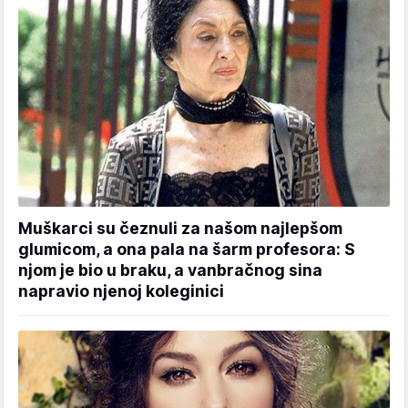
Muškarci su čeznuli za našom najlepšom
glumicom, a ona pala na šarm profesora: S
njom je bio u braku, a vanbračnog sina
napravio njenoj koleginici