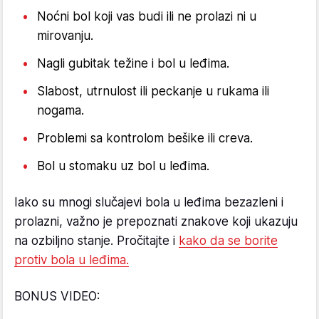
Noćni bol koji vas budi ili ne prolazi ni u
mirovanju.
Nagli gubitak težine i bol u leđima.
Slabost, utrnulost ili peckanje u rukama ili
nogama.
Problemi sa kontrolom bešike ili creva.
Bol u stomaku uz bol u leđima.
Iako su mnogi slučajevi bola u leđima bezazleni i
prolazni, važno je prepoznati znakove koji ukazuju
na ozbiljno stanje. Pročitajte i
kako da se borite
protiv bola u leđima.
BONUS VIDEO: