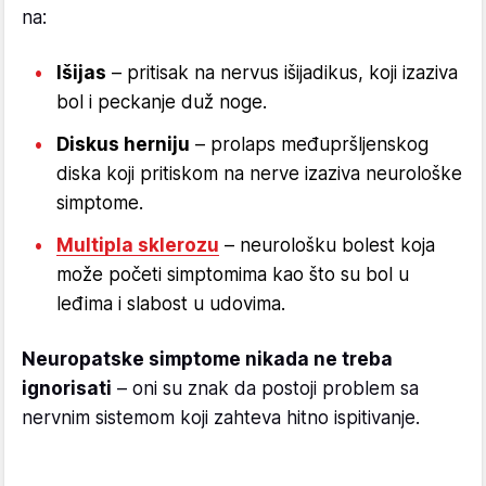
na:
Išijas
– pritisak na nervus išijadikus, koji izaziva
bol i peckanje duž noge.
Diskus herniju
– prolaps međupršljenskog
diska koji pritiskom na nerve izaziva neurološke
simptome.
Multipla sklerozu
– neurološku bolest koja
može početi simptomima kao što su bol u
leđima i slabost u udovima.
Neuropatske simptome nikada ne treba
ignorisati
– oni su znak da postoji problem sa
nervnim sistemom koji zahteva hitno ispitivanje.