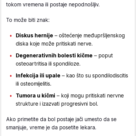
tokom vremena ili postaje nepodnošljiv.
To može biti znak:
Diskus hernije
– oštećenje međupršljenskog
diska koje može pritiskati nerve.
Degenerativnih bolesti kičme
– poput
osteoartritisa ili spondiloze.
Infekcija ili upale
– kao što su spondilodiscitis
ili osteomijelitis.
Tumora u kičmi
– koji mogu pritiskati nervne
strukture i izazvati progresivni bol.
Ako primetite da bol postaje jači umesto da se
smanjuje, vreme je da posetite lekara.