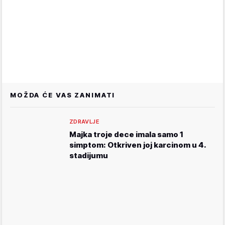
MOŽDA ĆE VAS ZANIMATI
ZDRAVLJE
Majka troje dece imala samo 1
simptom: Otkriven joj karcinom u 4.
stadijumu