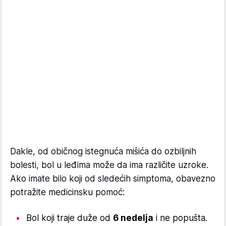
Dakle, od običnog istegnuća mišića do ozbiljnih
bolesti, bol u leđima može da ima različite uzroke.
Ako imate bilo koji od sledećih simptoma, obavezno
potražite medicinsku pomoć:
Bol koji traje duže od
6 nedelja
i ne popušta.