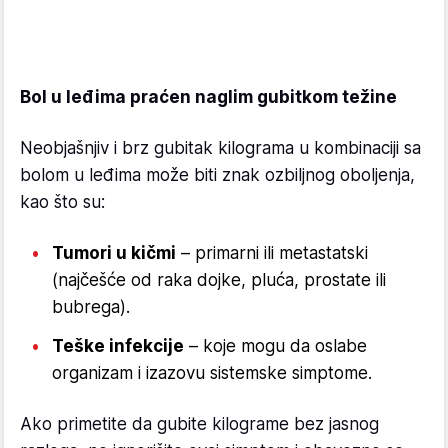
Bol u leđima praćen naglim gubitkom težine
Neobjašnjiv i brz gubitak kilograma u kombinaciji sa
bolom u leđima može biti znak ozbiljnog oboljenja,
kao što su:
Tumori u kičmi
– primarni ili metastatski
(najčešće od raka dojke, pluća, prostate ili
bubrega).
Teške infekcije
– koje mogu da oslabe
organizam i izazovu sistemske simptome.
Ako primetite da gubite kilograme bez jasnog