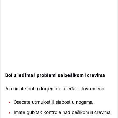
Bol u leđima i problemi sa bešikom i crevima
Ako imate bol u donjem delu leđa i istovremeno:
Osećate utrnulost ili slabost u nogama.
Imate gubitak kontrole nad bešikom ili crevima.