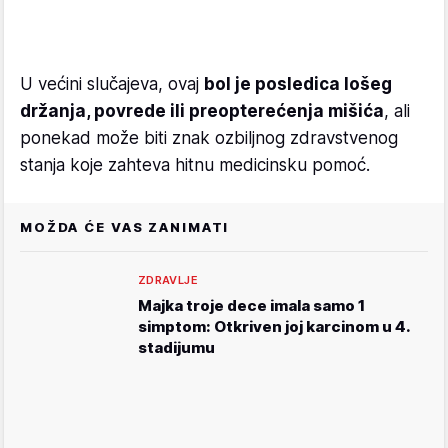
U većini slučajeva, ovaj
bol je posledica lošeg
držanja, povrede ili preopterećenja mišića
, ali
ponekad može biti znak ozbiljnog zdravstvenog
stanja koje zahteva hitnu medicinsku pomoć.
MOŽDA ĆE VAS ZANIMATI
ZDRAVLJE
Majka troje dece imala samo 1
simptom: Otkriven joj karcinom u 4.
stadijumu