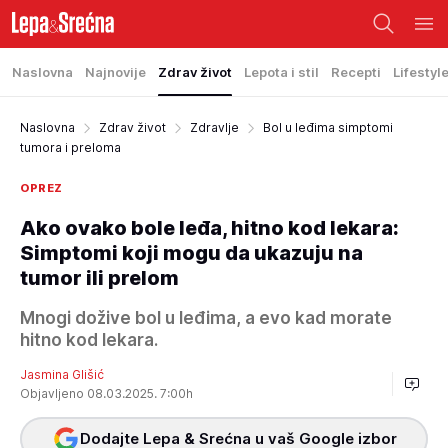
Naslovna
Najnovije
Zdrav život
Lepota i stil
Recepti
Lifestyl
Naslovna
Zdrav život
Zdravlje
Bol u leđima simptomi
tumora i preloma
OPREZ
Ako ovako bole leđa, hitno kod lekara:
Simptomi koji mogu da ukazuju na
tumor ili prelom
Mnogi dožive bol u leđima, a evo kad morate
hitno kod lekara.
Jasmina Glišić
Objavljeno 08.03.2025. 7:00h
Dodajte Lepa & Srećna u vaš Google izbor