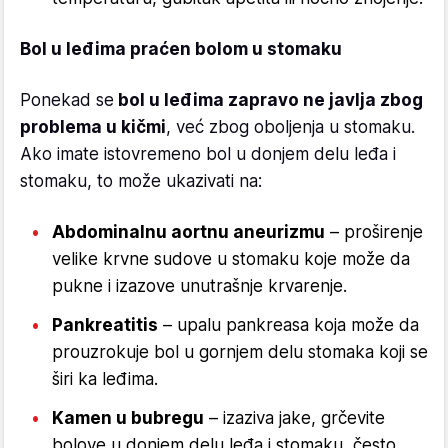
Bol u leđima praćen bolom u stomaku
Ponekad se
bol u leđima zapravo ne javlja zbog
problema u kičmi
, već zbog oboljenja u stomaku.
Ako imate istovremeno bol u donjem delu leđa i
stomaku, to može ukazivati na:
Abdominalnu aortnu aneurizmu
– proširenje
velike krvne sudove u stomaku koje može da
pukne i izazove unutrašnje krvarenje.
Pankreatitis
– upalu pankreasa koja može da
prouzrokuje bol u gornjem delu stomaka koji se
širi ka leđima.
Kamen u bubregu
– izaziva jake, grčevite
bolove u donjem delu leđa i stomaku, često