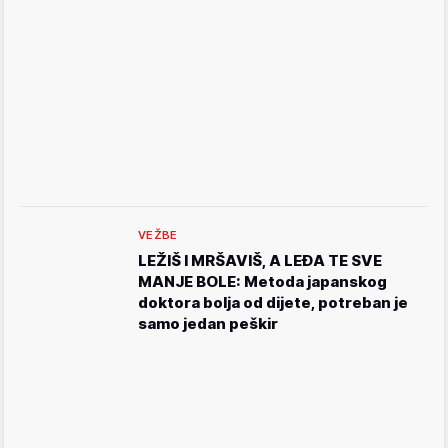
VEŽBE
LEŽIŠ I MRŠAVIŠ, A LEĐA TE SVE
MANJE BOLE: Metoda japanskog
doktora bolja od dijete, potreban je
samo jedan peškir