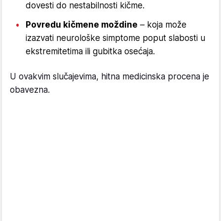
dovesti do nestabilnosti kičme.
Povredu kičmene moždine
– koja može
izazvati neurološke simptome poput slabosti u
ekstremitetima ili gubitka osećaja.
U ovakvim slučajevima, hitna medicinska procena je
obavezna.