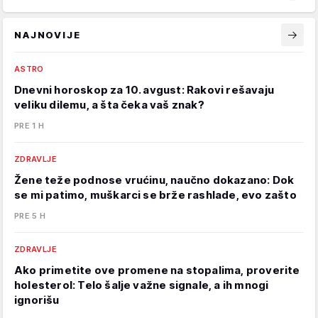
NAJNOVIJE
ASTRO
Dnevni horoskop za 10. avgust: Rakovi rešavaju
veliku dilemu, a šta čeka vaš znak?
PRE 1 H
ZDRAVLJE
Žene teže podnose vrućinu, naučno dokazano: Dok
se mi patimo, muškarci se brže rashlade, evo zašto
PRE 5 H
ZDRAVLJE
Ako primetite ove promene na stopalima, proverite
holesterol: Telo šalje važne signale, a ih mnogi
ignorišu