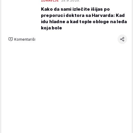
ZDRAVLJE
25.9.2025.
Kako da sami izlečite išijas po
preporuci doktora sa Harvarda: Kad
idu hladne a kad tople obloge na leđa
koja bole
Komentariši