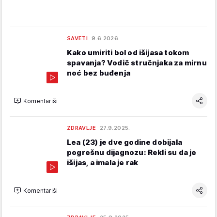
SAVETI
9.6.2026.
Kako umiriti bol od išijasa tokom
spavanja? Vodič stručnjaka za mirnu
noć bez buđenja
Komentariši
ZDRAVLJE
27.9.2025.
Lea (23) je dve godine dobijala
pogrešnu dijagnozu: Rekli su da je
išijas, a imala je rak
Komentariši