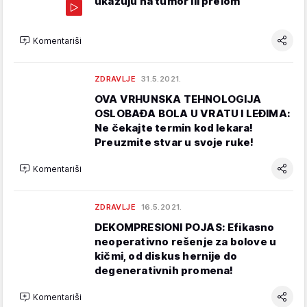
ukazuju na tumor ili prelom
Komentariši
ZDRAVLJE
31.5.2021.
OVA VRHUNSKA TEHNOLOGIJA
OSLOBAĐA BOLA U VRATU I LEĐIMA:
Ne čekajte termin kod lekara!
Preuzmite stvar u svoje ruke!
Komentariši
ZDRAVLJE
16.5.2021.
DEKOMPRESIONI POJAS: Efikasno
neoperativno rešenje za bolove u
kičmi, od diskus hernije do
degenerativnih promena!
Komentariši