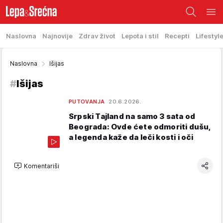
Naslovna
Najnovije
Zdrav život
Lepota i stil
Recepti
Lifestyl
Naslovna
Išijas
#
Išijas
PUTOVANJA
20.6.2026.
Srpski Tajland na samo 3 sata od
Beograda: Ovde ćete odmoriti dušu,
a legenda kaže da leči kosti i oči
Komentariši