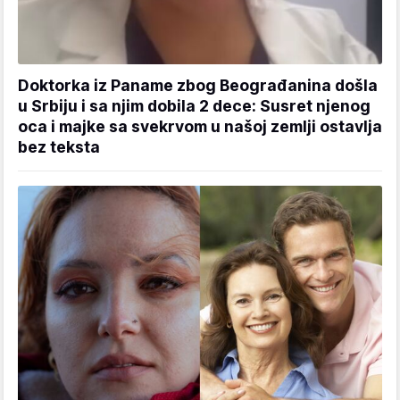
Doktorka iz Paname zbog Beograđanina došla
u Srbiju i sa njim dobila 2 dece: Susret njenog
oca i majke sa svekrvom u našoj zemlji ostavlja
bez teksta