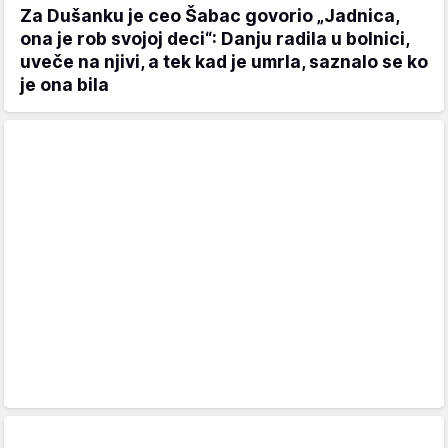
Za Dušanku je ceo Šabac govorio „Jadnica,
ona je rob svojoj deci“: Danju radila u bolnici,
uveče na njivi, a tek kad je umrla, saznalo se ko
je ona bila