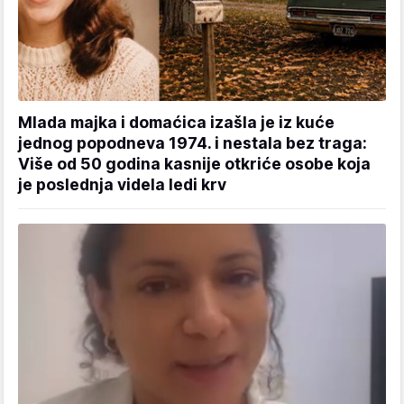
Mlada majka i domaćica izašla je iz kuće
jednog popodneva 1974. i nestala bez traga:
Više od 50 godina kasnije otkriće osobe koja
je poslednja videla ledi krv