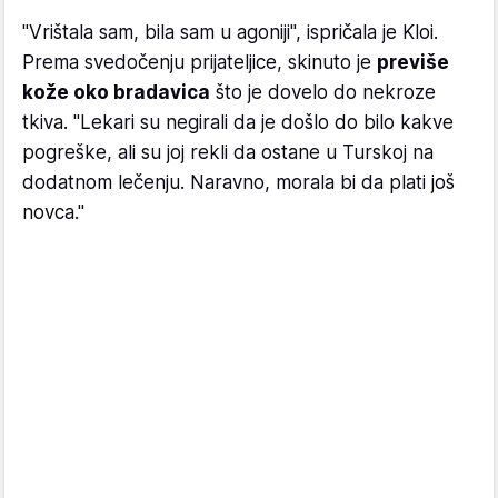
"Vrištala sam, bila sam u agoniji", ispričala je Kloi.
Prema svedočenju prijateljice, skinuto je
previše
kože oko bradavica
što je dovelo do nekroze
tkiva. "Lekari su negirali da je došlo do bilo kakve
pogreške, ali su joj rekli da ostane u Turskoj na
dodatnom lečenju. Naravno, morala bi da plati još
novca."