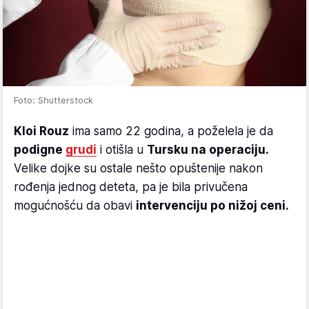
Foto: Shutterstock
Kloi Rouz
ima samo 22 godina, a poželela je da
podigne
grudi
i otišla u
Tursku na operaciju.
Velike dojke su ostale nešto opuštenije nakon
rođenja jednog deteta, pa je bila privučena
mogućnošću da obavi
intervenciju po nižoj ceni.