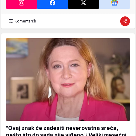
Komentariši
"Ovaj znak će zadesiti neverovatna sreća,
nešto što do sada nije viđeno": Veliki mesečni