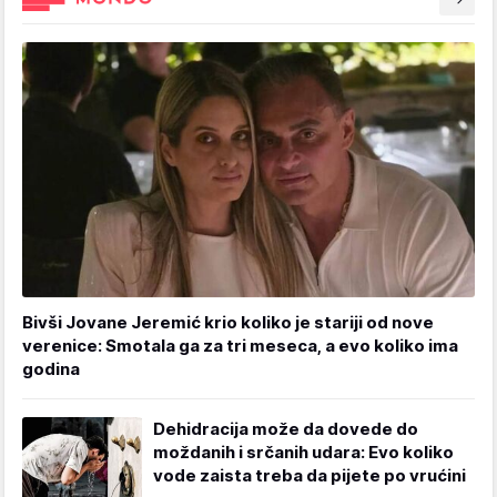
Bivši Jovane Jeremić krio koliko je stariji od nove
verenice: Smotala ga za tri meseca, a evo koliko ima
godina
Dehidracija može da dovede do
moždanih i srčanih udara: Evo koliko
vode zaista treba da pijete po vrućini