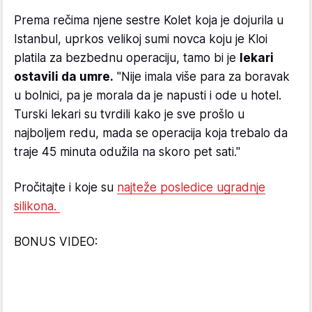
Prema rečima njene sestre Kolet koja je dojurila u
Istanbul, uprkos velikoj sumi novca koju je Kloi
platila za bezbednu operaciju, tamo bi je
lekari
ostavili da umre.
"Nije imala više para za boravak
u bolnici, pa je morala da je napusti i ode u hotel.
Turski lekari su tvrdili kako je sve prošlo u
najboljem redu, mada se operacija koja trebalo da
traje 45 minuta odužila na skoro pet sati."
Pročitajte i koje su
najteže posledice ugradnje
silikona.
BONUS VIDEO: