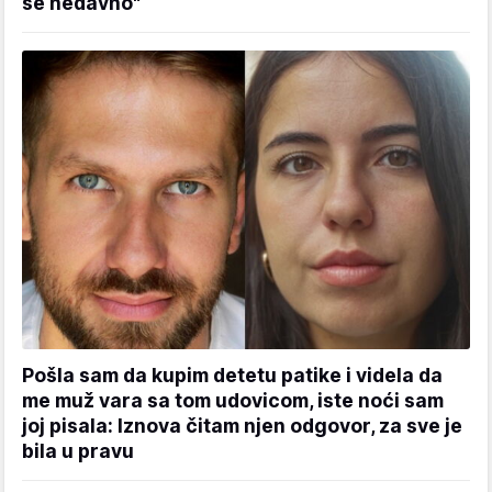
se nedavno"
Pošla sam da kupim detetu patike i videla da
me muž vara sa tom udovicom, iste noći sam
joj pisala: Iznova čitam njen odgovor, za sve je
bila u pravu