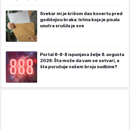
Svekar mi je krišom dao kovertu pred
godišnjicu braka: Istina koja je pisala
unutra srušila je sve
Portal 8-8-8 ispunjava želje 8. avgusta
2026: Šta može da vam se ostvari, a
šta poručuje vašem broju sudbine?