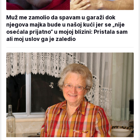
Muž me zamolio da spavam u garaži dok
njegova majka bude u našoj kući jer se „nije
osećala prijatno“ u mojoj blizini: Pristala sam
ali moj uslov ga je zaledio