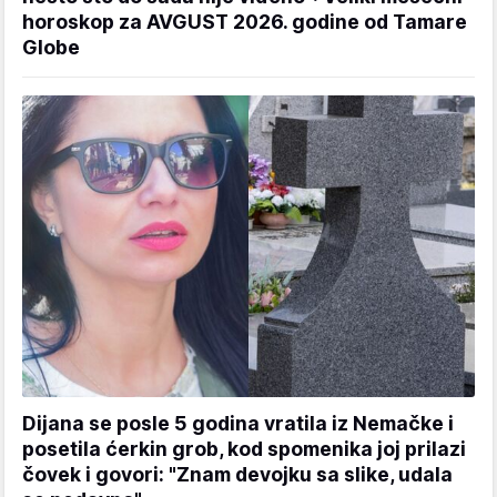
horoskop za AVGUST 2026. godine od Tamare
Globe
Dijana se posle 5 godina vratila iz Nemačke i
posetila ćerkin grob, kod spomenika joj prilazi
čovek i govori: "Znam devojku sa slike, udala