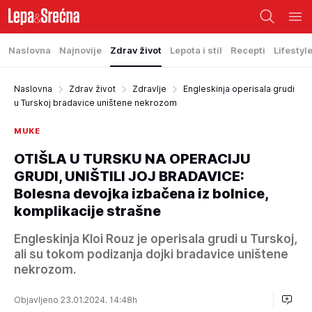
Naslovna
Najnovije
Zdrav život
Lepota i stil
Recepti
Lifestyl
Naslovna
Zdrav život
Zdravlje
Engleskinja operisala grudi
u Turskoj bradavice uništene nekrozom
MUKE
OTIŠLA U TURSKU NA OPERACIJU
GRUDI, UNIŠTILI JOJ BRADAVICE:
Bolesna devojka izbačena iz bolnice,
komplikacije strašne
Engleskinja Kloi Rouz je operisala grudi u Turskoj,
ali su tokom podizanja dojki bradavice uništene
nekrozom.
Objavljeno 23.01.2024. 14:48h