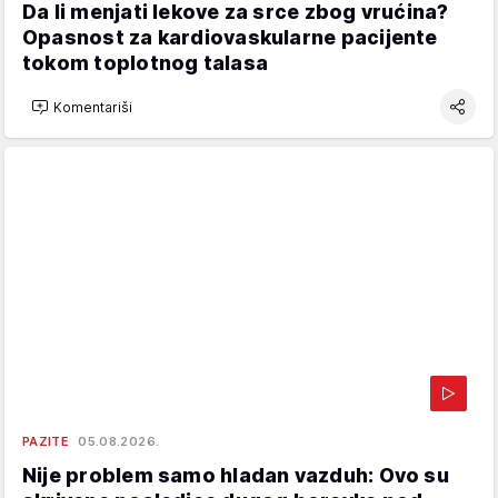
Da li menjati lekove za srce zbog vrućina?
Opasnost za kardiovaskularne pacijente
tokom toplotnog talasa
Komentariši
PAZITE
05.08.2026.
Nije problem samo hladan vazduh: Ovo su