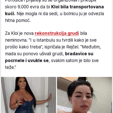
skoro 9.000 evra da bi
Kloi bila transportovana
kući.
Nije mogla ni da sedi, u bolnicu ju je odvezla
hitna pomoć.
Za Kloi je nova
rekonstrukcija grudi
bila
neminovna. "I u Istanbulu su tvrdili kako je sve
prošlo kako treba", ispričala je Rejčel. "Međutim,
mada su ponovo ušivali grudi,
bradavice su
pocrnele i uvukle se
, svakim satom je bilo sve
teže."