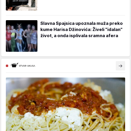
Slavna Spajsica upoznala muža preko
kume Harisa Džinovića: Živeli "idalan"
život, a onda isplivala sramna afera