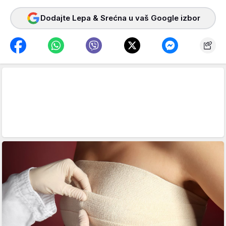
Dodajte Lepa & Srećna u vaš Google izbor