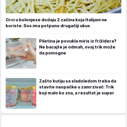
Grci u bolonjeze dodaju 2 začina koja Italijani ne
koriste: Sos ima potpuno drugačiji ukus
Piletina je povukla miris iz frižidera?
Ne bacajte je odmah, ovaj trik može
da pomogne
Zašto kutiju sa sladoledom treba da
stavite naopačke u zamrzivač: Trik
koji malo ko zna, a rezultat je super