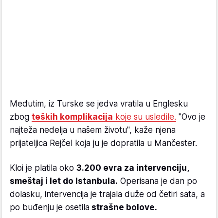
Međutim, iz Turske se jedva vratila u Englesku
zbog
teških komplikacija
koje su usledile.
"Ovo je
najteža nedelja u našem životu", kaže njena
prijateljica Rejčel koja ju je dopratila u Mančester.
Kloi je platila oko
3.200 evra za intervenciju,
smeštaj i let do Istanbula.
Operisana je dan po
dolasku, intervencija je trajala duže od četiri sata, a
po buđenju je osetila
strašne bolove.