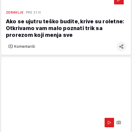
ZDRAVLJE
PRE 21 H
Ako se ujutru teško budite, krive su roletne:
Otkrivamo vam malo poznati trik sa
prorezom koji menja sve
Komentariši