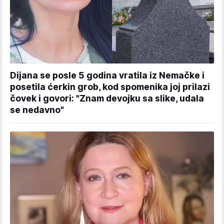
Dijana se posle 5 godina vratila iz Nemačke i
posetila ćerkin grob, kod spomenika joj prilazi
čovek i govori: "Znam devojku sa slike, udala
se nedavno"