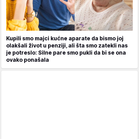
Kupili smo majci kućne aparate da bismo joj
olakšali život u penziji, ali šta smo zatekli nas
je potreslo: Silne pare smo pukli da bi se ona
ovako ponašala