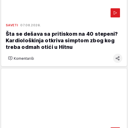
SAVETI
07.08.2026.
Šta se dešava sa pritiskom na 40 stepeni?
Kardiološkinja otkriva simptom zbog kog
treba odmah otići u Hitnu
Komentariši