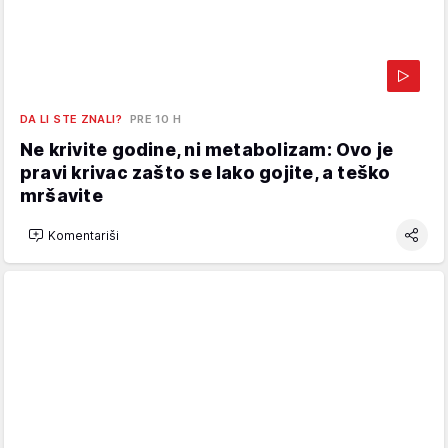
DA LI STE ZNALI?
PRE 10 H
Ne krivite godine, ni metabolizam: Ovo je
pravi krivac zašto se lako gojite, a teško
mršavite
Komentariši