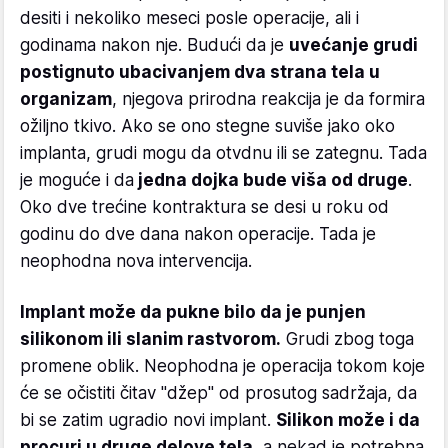
desiti i nekoliko meseci posle operacije, ali i
godinama nakon nje. Budući da je
uvećanje grudi
postignuto ubacivanjem dva strana tela u
organizam
, njegova prirodna reakcija je da formira
ožiljno tkivo. Ako se ono stegne suviše jako oko
implanta, grudi mogu da otvdnu ili se zategnu. Tada
je moguće i da
jedna dojka bude viša od druge
.
Oko dve trećine kontraktura se desi u roku od
godinu do dve dana nakon operacije. Tada je
neophodna nova intervencija.
Implant može da pukne bilo da je punjen
silikonom ili slanim rastvorom.
Grudi zbog toga
promene oblik. Neophodna je operacija tokom koje
će se očistiti čitav "džep" od prosutog sadržaja, da
bi se zatim ugradio novi implant.
Silikon može i da
procuri u druge delove tela
, a nekad je potrebna