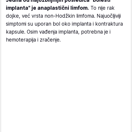
implanta" je anaplastični limfom.
To nije rak
dojke, već vrsta non-Hodžkin limfoma. Najuočljiviji
simptomi su uporan bol oko implanta i kontraktura
kapsule. Osim vađenja implanta, potrebna je i
hemoterapija i zračenje.