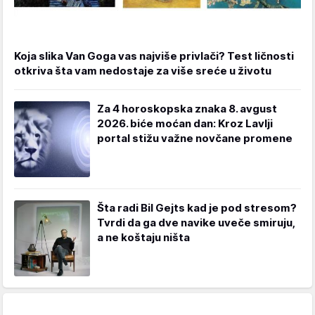
Koja slika Van Goga vas najviše privlači? Test ličnosti
otkriva šta vam nedostaje za više sreće u životu
Za 4 horoskopska znaka 8. avgust
2026. biće moćan dan: Kroz Lavlji
portal stižu važne novčane promene
Šta radi Bil Gejts kad je pod stresom?
Tvrdi da ga dve navike uveče smiruju,
a ne koštaju ništa