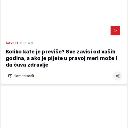
SAVETI
PRE 6 H
Koliko kafe je previše? Sve zavisi od vaših
godina, a ako je pijete u pravoj meri može i
da čuva zdravlje
Komentariši