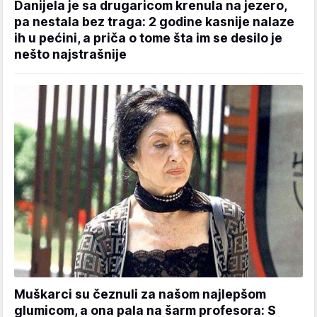
Danijela je sa drugaricom krenula na jezero,
pa nestala bez traga: 2 godine kasnije nalaze
ih u pećini, a priča o tome šta im se desilo je
nešto najstrašnije
Muškarci su čeznuli za našom najlepšom
glumicom, a ona pala na šarm profesora: S