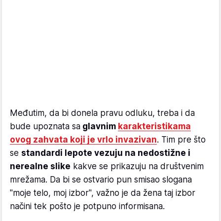
Međutim, da bi donela pravu odluku, treba i da
bude upoznata sa
glavnim
karakteristikama
ovog zahvata koji je vrlo invazivan
. Tim pre što
se
standardi lepote vezuju na nedostižne i
nerealne slike
kakve se prikazuju na društvenim
mrežama. Da bi se ostvario pun smisao slogana
"moje telo, moj izbor", važno je da žena taj izbor
načini tek pošto je potpuno informisana.