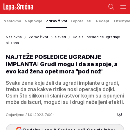
Naslovna
Najnovije
Zdrav život
Lepota i stil
Recepti
Lifestyl
Naslovna
Zdrav život
Saveti
Koje su posledice ugradnje
silikona
NAJTEŽE POSLEDICE UGRADNJE
IMPLANTA: Grudi mogu i da se spoje, a
evo kad žena opet mora "pod nož"
Svaka žena koja želi da ugradi implante u grudi,
treba da zna kakve rizike nosi operacija dojki.
Osim što silikon ili slani rastvor kojim su ispunjeni
može da iscuri, mogući su i drugi neželjeni efekti.
Objavljeno 31.01.2023. 7:00h