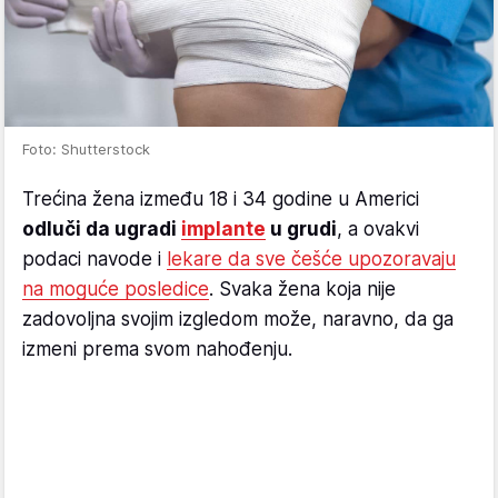
Foto: Shutterstock
Trećina žena između 18 i 34 godine u Americi
odluči da ugradi
implante
u grudi
, a ovakvi
podaci navode i
lekare da sve češće upozoravaju
na moguće posledice
. Svaka žena koja nije
zadovoljna svojim izgledom može, naravno, da ga
izmeni prema svom nahođenju.