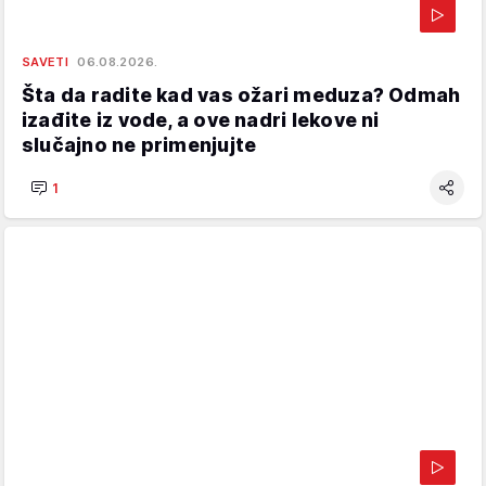
SAVETI
06.08.2026.
Šta da radite kad vas ožari meduza? Odmah
izađite iz vode, a ove nadri lekove ni
slučajno ne primenjujte
1