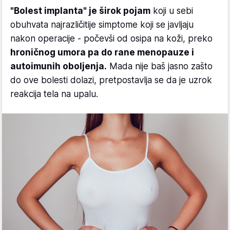
"Bolest implanta" je širok pojam
koji u sebi
obuhvata najrazličitije simptome koji se javljaju
nakon operacije - počevši od osipa na koži, preko
hroničnog umora pa do rane menopauze i
autoimunih oboljenja.
Mada nije baš jasno zašto
do ove bolesti dolazi, pretpostavlja se da je uzrok
reakcija tela na upalu.