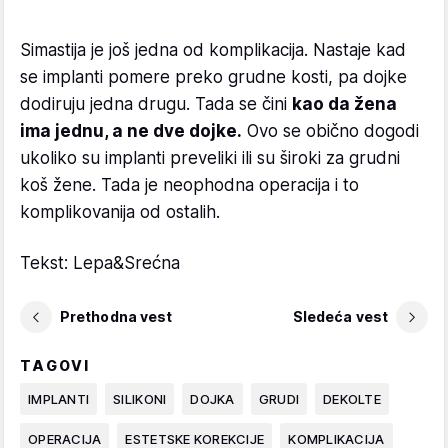
Simastija je još jedna od komplikacija. Nastaje kad
se implanti pomere preko grudne kosti, pa dojke
dodiruju jedna drugu. Tada se čini
kao da žena
ima jednu, a ne dve dojke.
Ovo se obično dogodi
ukoliko su implanti preveliki ili su široki za grudni
koš žene. Tada je neophodna operacija i to
komplikovanija od ostalih.
Tekst: Lepa&Srećna
Prethodna vest
Sledeća vest
TAGOVI
IMPLANTI
SILIKONI
DOJKA
GRUDI
DEKOLTE
OPERACIJA
ESTETSKE KOREKCIJE
KOMPLIKACIJA