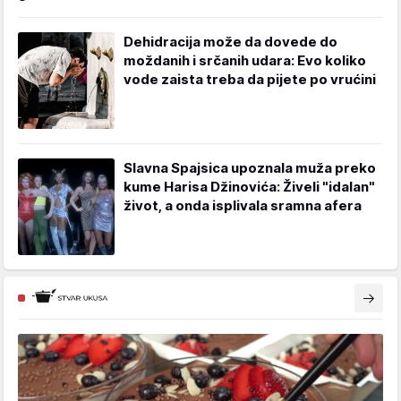
Dehidracija može da dovede do
moždanih i srčanih udara: Evo koliko
vode zaista treba da pijete po vrućini
Slavna Spajsica upoznala muža preko
kume Harisa Džinovića: Živeli "idalan"
život, a onda isplivala sramna afera