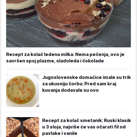
Recept za kolač ledena milka: Nema pečenja, ovo je
savršen spoj plazme, sladoleda i čokolade
Jugoslovenske domaćice imale su trik
za ukusniju čorbu: Pred sam kraj
kuvanja dodavale su ovo
Recept za kolač smetanik: Ruski klasik
u 3 sloja, najviše će vas očarati fil od
pavlake i vanile