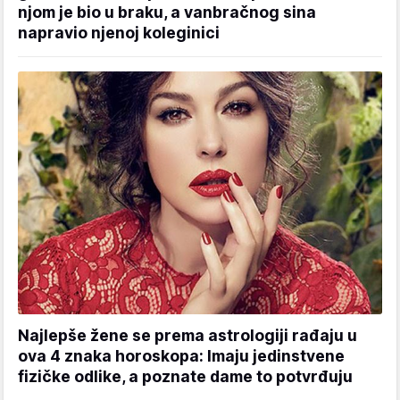
njom je bio u braku, a vanbračnog sina
napravio njenoj koleginici
Najlepše žene se prema astrologiji rađaju u
ova 4 znaka horoskopa: Imaju jedinstvene
fizičke odlike, a poznate dame to potvrđuju