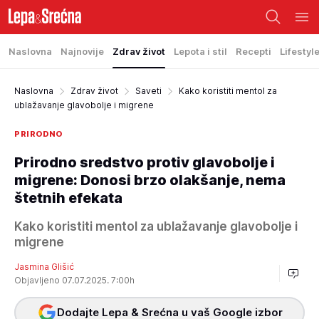
Naslovna
Najnovije
Zdrav život
Lepota i stil
Recepti
Lifestyl
Naslovna
Zdrav život
Saveti
Kako koristiti mentol za
ublažavanje glavobolje i migrene
PRIRODNO
Prirodno sredstvo protiv glavobolje i
migrene: Donosi brzo olakšanje, nema
štetnih efekata
Kako koristiti mentol za ublažavanje glavobolje i
migrene
Jasmina Glišić
Objavljeno 07.07.2025. 7:00h
Dodajte Lepa & Srećna u vaš Google izbor