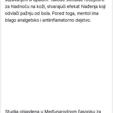
za hladnoću na koži, stvarajući efekat hlađenja koji
odvlači pažnju od bola. Pored toga, mentol ima
blago analgetsko i antiinflamatorno dejstvo.
Studija objavljena u Međunarodnom časopisu za