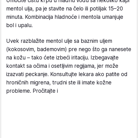
Umočite čistu krpu u hladnu vodu sa nekoliko kapi
mentol ulja, pa je stavite na čelo ili potiljak 15–20
minuta. Kombinacija hladnoće i mentola umanjuje
bol i upalu.
Uvek razblažite mentol ulje sa baznim uljem
(kokosovim, bademovim) pre nego što ga nanesete
na kožu – tako ćete izbeći iritaciju. Izbegavajte
kontakt sa očima i osetljivim regijama, jer može
izazvati peckanje. Konsultujte lekara ako patite od
hroničnih migrena, trudni ste ili imate kožne
probleme. Pročitajte i