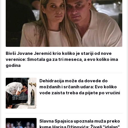
Bivši Jovane Jeremić krio koliko je stariji od nove
verenice: Smotala ga za tri meseca, a evo koliko ima
godina
Dehidracija može da dovede do
moždanih i srčanih udara: Evo koliko
vode zaista treba da pijete po vrućini
Slavna Spajsica upoznala muža preko
kume Harisa Džinovića: Živeli "idalan"