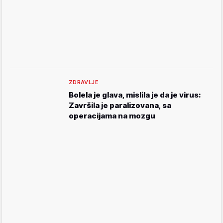
ZDRAVLJE
Bolela je glava, mislila je da je virus:
Završila je paralizovana, sa
operacijama na mozgu