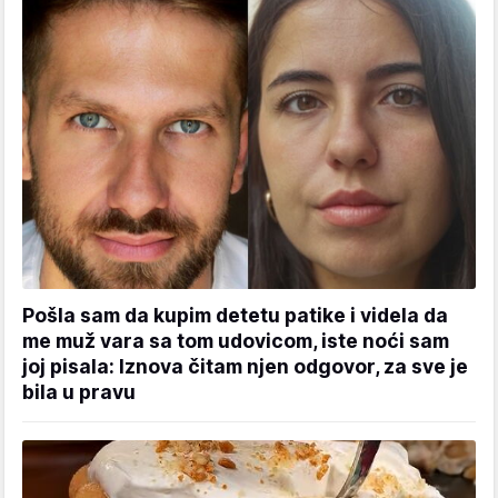
Pošla sam da kupim detetu patike i videla da
me muž vara sa tom udovicom, iste noći sam
joj pisala: Iznova čitam njen odgovor, za sve je
bila u pravu