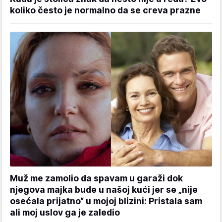
koliko često je normalno da se creva prazne
Muž me zamolio da spavam u garaži dok
njegova majka bude u našoj kući jer se „nije
osećala prijatno“ u mojoj blizini: Pristala sam
ali moj uslov ga je zaledio