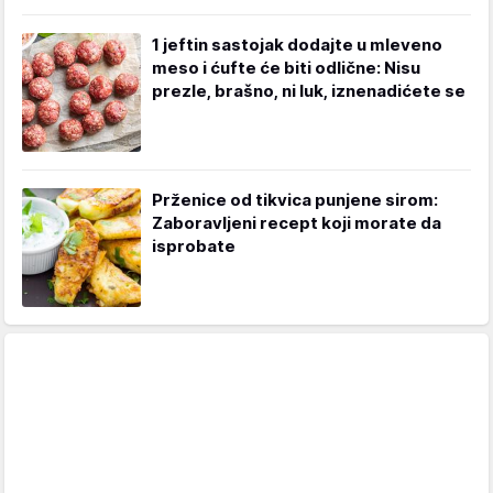
1 jeftin sastojak dodajte u mleveno
meso i ćufte će biti odlične: Nisu
prezle, brašno, ni luk, iznenadićete se
Prženice od tikvica punjene sirom:
Zaboravljeni recept koji morate da
isprobate