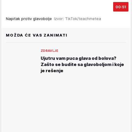
00:51
Napitak protiv glavobolje
Izvor: TikTok/teachmetea
MOŽDA ĆE VAS ZANIMATI
ZDRAVLJE
Ujutru vam puca glava od bolova?
Zašto se budite sa glavoboljom i koje
je rešenje