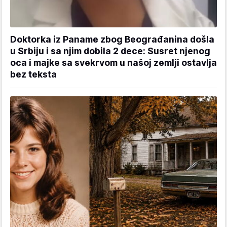
Doktorka iz Paname zbog Beograđanina došla
u Srbiju i sa njim dobila 2 dece: Susret njenog
oca i majke sa svekrvom u našoj zemlji ostavlja
bez teksta