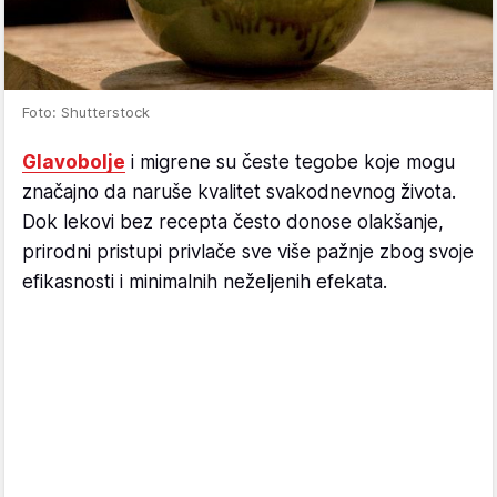
Foto: Shutterstock
Glavobolje
i migrene su česte tegobe koje mogu
značajno da naruše kvalitet svakodnevnog života.
Dok lekovi bez recepta često donose olakšanje,
prirodni pristupi privlače sve više pažnje zbog svoje
efikasnosti i minimalnih neželjenih efekata.