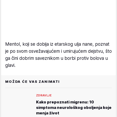
Mentol, koji se dobija iz etarskog ulja nane, poznat
je po svom osvežavajućem i umirujućem dejstvu, što
ga čini dobrim saveznikom u borbi protiv bolova u
glavi.
MOŽDA ĆE VAS ZANIMATI
ZDRAVLJE
Kako prepoznati migrenu: 10
simptoma neurološkog oboljenja koje
menja život