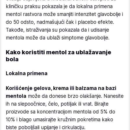
kliničku praksu pokazala je da lokalna primena
mentol rastvora može smanjiti intenzitet glavobolje i
do 50 odsto, nadmašujući čak i placebo efekte.
Takođe, istraživanja su pokazala da i udisanje
mentola može da ublaži simptome glavobolje.
Kako koristiti mentol za ublažavanje
bola
Lokalna primena
Korišćenje gelova, krema ili balzama na bazi
mentola
može da donese brzo olakšanje. Nanesite
ih na slepoočnice, čelo, potiljak ili vrat. Birajte
proizvode sa koncentracijom mentola od 5% do
10% i blago umasirajte kružnim pokretima kako
biste poboljšali upijanje i cirkulaciju.