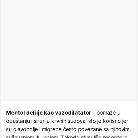
Mentol deluje kao vazodilatator
- pomaže u
opuštanju i širenju krvnih sudova, što je korisno jer
su glavobolje i migrene često povezane sa njihovim
sužavanjem ili upalom. Takođe stimuliše receptore