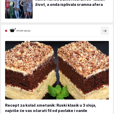
život, a onda isplivala sramna afera
Recept za kolač smetanik: Ruski klasik u 3 sloja,
najviše će vas očarati fil od pavlake i vanile