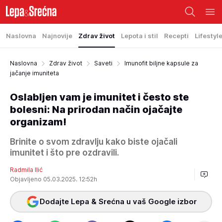
Naslovna
Najnovije
Zdrav život
Lepota i stil
Recepti
Lifestyl
Naslovna
Zdrav život
Saveti
Imunofit biljne kapsule za
jačanje imuniteta
Oslabljen vam je imunitet i često ste
bolesni: Na prirodan način ojačajte
organizam!
Brinite o svom zdravlju kako biste ojačali
imunitet i što pre ozdravili.
Radmila Ilić
Objavljeno 05.03.2025. 12:52h
Dodajte Lepa & Srećna u vaš Google izbor