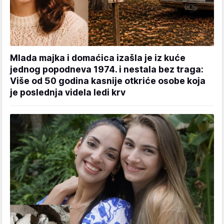
Mlada majka i domaćica izašla je iz kuće
jednog popodneva 1974. i nestala bez traga:
Više od 50 godina kasnije otkriće osobe koja
je poslednja videla ledi krv