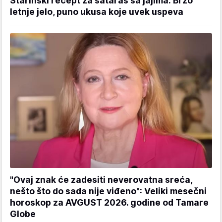
Starinski recept za sataraš sa jajima: Brzo
letnje jelo, puno ukusa koje uvek uspeva
"Ovaj znak će zadesiti neverovatna sreća,
nešto što do sada nije viđeno": Veliki mesečni
horoskop za AVGUST 2026. godine od Tamare
Globe