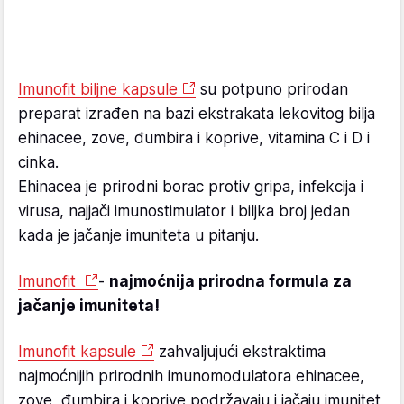
Imunofit biljne kapsule
su potpuno prirodan
preparat izrađen na bazi ekstrakata lekovitog bilja
ehinacee, zove, đumbira i koprive, vitamina C i D i
cinka.
Ehinacea je prirodni borac protiv gripa, infekcija i
virusa, najjači imunostimulator i biljka broj jedan
kada je jačanje imuniteta u pitanju.
Imunofit
-
najmoćnija prirodna formula za
jačanje imuniteta!
Imunofit kapsule
zahvaljujući ekstraktima
najmoćnijih prirodnih imunomodulatora ehinacee,
zove, đumbira i koprive podržavaju i jačaju imunitet,