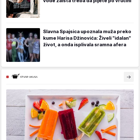
vode zaista treba da pijete po vrućini
Slavna Spajsica upoznala muža preko
kume Harisa Džinovića: Živeli "idalan"
život, a onda isplivala sramna afera