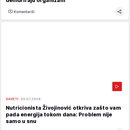
dehidriraju organizam
Komentariši
SAVETI
30.07.2026.
Nutricionista Živojinović otkriva zašto vam
pada energija tokom dana: Problem nije
samo u snu