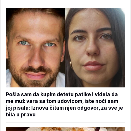
Pošla sam da kupim detetu patike i videla da
me muž vara sa tom udovicom, iste noći sam
joj pisala: Iznova čitam njen odgovor, za sve je
bila u pravu