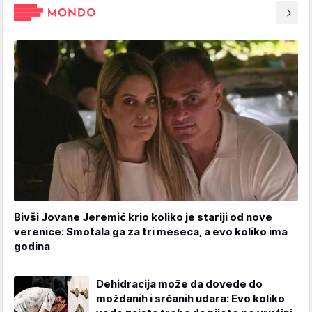
Bivši Jovane Jeremić krio koliko je stariji od nove
verenice: Smotala ga za tri meseca, a evo koliko ima
godina
Dehidracija može da dovede do
moždanih i srčanih udara: Evo koliko