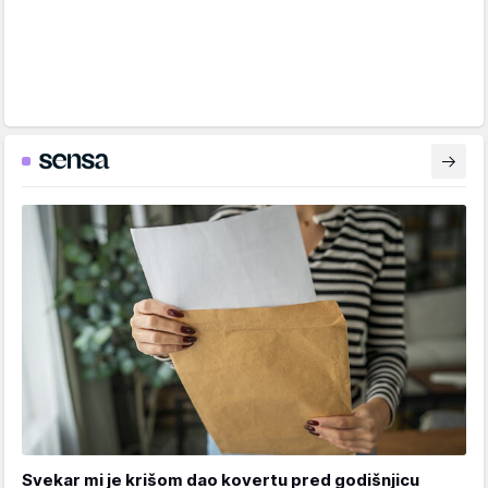
Svekar mi je krišom dao kovertu pred godišnjicu