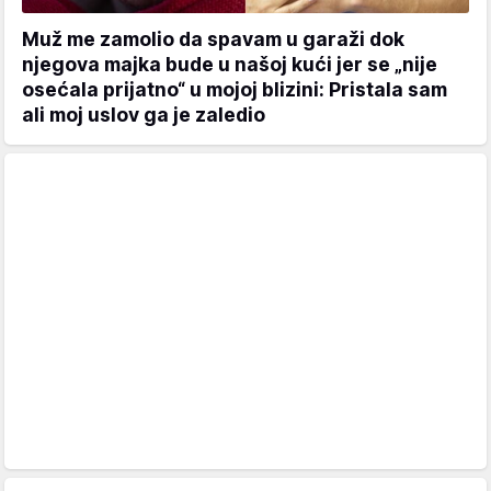
Muž me zamolio da spavam u garaži dok
njegova majka bude u našoj kući jer se „nije
osećala prijatno“ u mojoj blizini: Pristala sam
ali moj uslov ga je zaledio