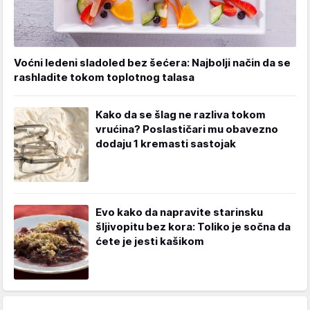
Voćni ledeni sladoled bez šećera: Najbolji način da se
rashladite tokom toplotnog talasa
Kako da se šlag ne razliva tokom
vrućina? Poslastičari mu obavezno
dodaju 1 kremasti sastojak
Evo kako da napravite starinsku
šljivopitu bez kora: Toliko je sočna da
ćete je jesti kašikom