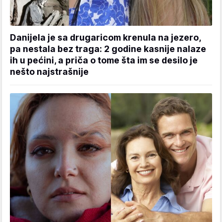
Danijela je sa drugaricom krenula na jezero,
pa nestala bez traga: 2 godine kasnije nalaze
ih u pećini, a priča o tome šta im se desilo je
nešto najstrašnije