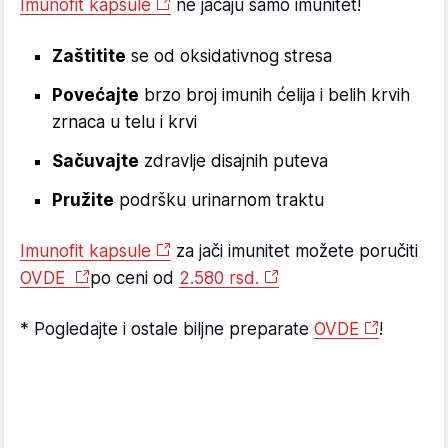
Imunofit kapsule
ne jačaju samo imunitet!
Zaštitite
se od oksidativnog stresa
Povećajte
brzo broj imunih ćelija i belih krvih
zrnaca u telu i krvi
Sačuvajte
zdravlje disajnih puteva
Pružite
podršku urinarnom traktu
Imunofit kapsule
za jači imunitet možete poručiti
OVDE
po ceni od
2.580 rsd.
* Pogledajte i ostale biljne preparate
OVDE
!