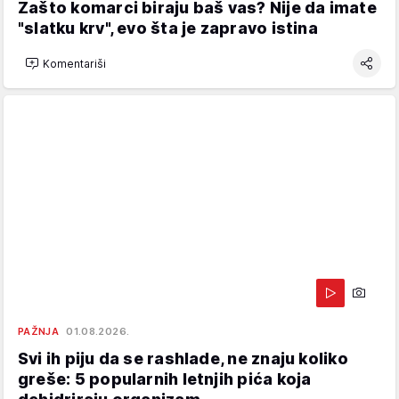
Zašto komarci biraju baš vas? Nije da imate
"slatku krv", evo šta je zapravo istina
Komentariši
PAŽNJA
01.08.2026.
Svi ih piju da se rashlade, ne znaju koliko
greše: 5 popularnih letnjih pića koja