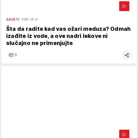
SAVETI
PRE 14 H
Šta da radite kad vas ožari meduza? Odmah
izađite iz vode, a ove nadri lekove ni
slučajno ne primenjujte
1