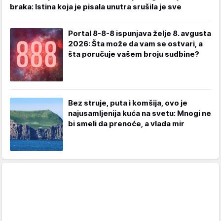
braka: Istina koja je pisala unutra srušila je sve
Portal 8-8-8 ispunjava želje 8. avgusta
2026: Šta može da vam se ostvari, a
šta poručuje vašem broju sudbine?
Bez struje, puta i komšija, ovo je
najusamljenija kuća na svetu: Mnogi ne
bi smeli da prenoće, a vlada mir