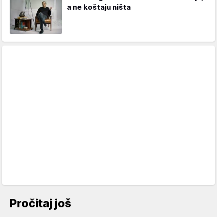
a ne koštaju ništa
Pročitaj još