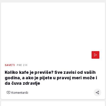
SAVETI
PRE 2 H
Koliko kafe je previše? Sve zavisi od vaših
godina, a ako je pijete u pravoj meri može i
da čuva zdravlje
Komentariši