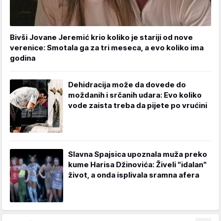
Bivši Jovane Jeremić krio koliko je stariji od nove
verenice: Smotala ga za tri meseca, a evo koliko ima
godina
Dehidracija može da dovede do
moždanih i srčanih udara: Evo koliko
vode zaista treba da pijete po vrućini
Slavna Spajsica upoznala muža preko
kume Harisa Džinovića: Živeli "idalan"
život, a onda isplivala sramna afera