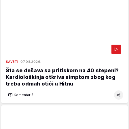
SAVETI
07.08.2026.
Šta se dešava sa pritiskom na 40 stepeni?
Kardiološkinja otkriva simptom zbog kog
treba odmah otići u Hitnu
Komentariši