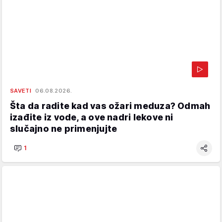
SAVETI
06.08.2026.
Šta da radite kad vas ožari meduza? Odmah
izađite iz vode, a ove nadri lekove ni
slučajno ne primenjujte
1