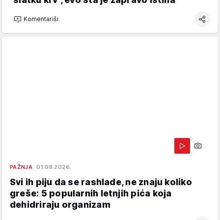
Komentariši
PAŽNJA
01.08.2026.
Svi ih piju da se rashlade, ne znaju koliko
greše: 5 popularnih letnjih pića koja
dehidriraju organizam