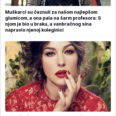
Muškarci su čeznuli za našom najlepšom
glumicom, a ona pala na šarm profesora: S
njom je bio u braku, a vanbračnog sina
napravio njenoj koleginici