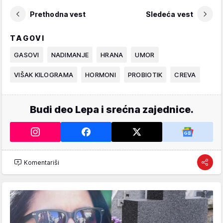
Prethodna vest
Sledeća vest
TAGOVI
GASOVI
NADIMANJE
HRANA
UMOR
VIŠAK KILOGRAMA
HORMONI
PROBIOTIK
CREVA
Budi deo Lepa i srećna zajednice.
Komentariši