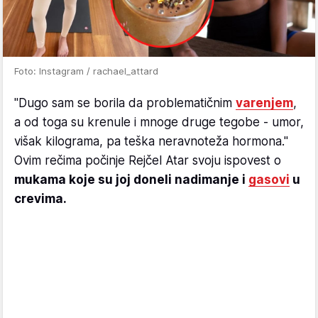
Foto: Instagram / rachael_attard
"Dugo sam se borila da problematičnim
varenjem
,
a od toga su krenule i mnoge druge tegobe - umor,
višak kilograma, pa teška neravnoteža hormona."
Ovim rečima počinje Rejčel Atar svoju ispovest o
mukama koje su joj doneli nadimanje i
gasovi
u
crevima.