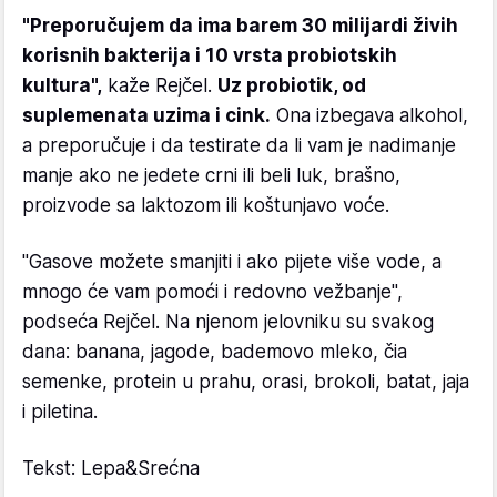
"Preporučujem da ima barem 30 milijardi živih
korisnih bakterija i 10 vrsta probiotskih
kultura",
kaže Rejčel.
Uz probiotik, od
suplemenata uzima i cink.
Ona izbegava alkohol,
a preporučuje i da testirate da li vam je nadimanje
manje ako ne jedete crni ili beli luk, brašno,
proizvode sa laktozom ili koštunjavo voće.
"Gasove možete smanjiti i ako pijete više vode, a
mnogo će vam pomoći i redovno vežbanje",
podseća Rejčel. Na njenom jelovniku su svakog
dana: banana, jagode, bademovo mleko, čia
semenke, protein u prahu, orasi, brokoli, batat, jaja
i piletina.
Tekst: Lepa&Srećna