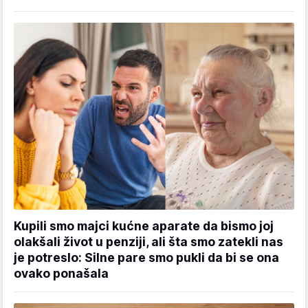
Kupili smo majci kućne aparate da bismo joj
olakšali život u penziji, ali šta smo zatekli nas
je potreslo: Silne pare smo pukli da bi se ona
ovako ponašala