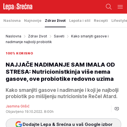
Naslovna
Najnovije
Zdrav život
Lepota i stil
Recepti
Lifestyl
Naslovna
Zdrav život
Saveti
Kako smanjiti gasove i
nadimanje najbolji probiotik
100% KORISNO
NAJJAČE NADIMANJE SAM IMALA OD
STRESA: Nutricionistkinja više nema
gasove, ove probiotike redovno uzima
Kako smanjiti gasove i nadimanje i koji je najbolji
probiotik po mišljenju nutricioniste Rečel Atard.
Jasmina Glišić
Objavljeno 19.10.2022. 8:00h
Dodajte Lepa & Srećna u vaš Google izbor