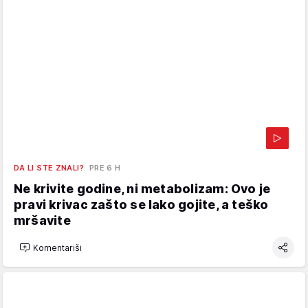
DA LI STE ZNALI?
PRE 6 H
Ne krivite godine, ni metabolizam: Ovo je
pravi krivac zašto se lako gojite, a teško
mršavite
Komentariši