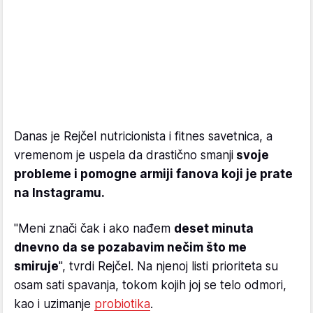
Danas je Rejčel nutricionista i fitnes savetnica, a
vremenom je uspela da drastično smanji
svoje
probleme i pomogne armiji fanova koji je prate
na Instagramu.
"Meni znači čak i ako nađem
deset minuta
dnevno da se pozabavim nečim što me
smiruje
", tvrdi Rejčel. Na njenoj listi prioriteta su
osam sati spavanja, tokom kojih joj se telo odmori,
kao i uzimanje
probiotika
.