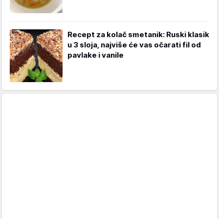
Recept za kolač smetanik: Ruski klasik
u 3 sloja, najviše će vas očarati fil od
pavlake i vanile