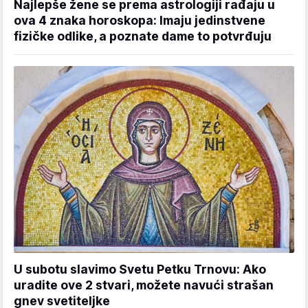
Najlepše žene se prema astrologiji rađaju u
ova 4 znaka horoskopa: Imaju jedinstvene
fizičke odlike, a poznate dame to potvrđuju
U subotu slavimo Svetu Petku Trnovu: Ako
uradite ove 2 stvari, možete navući strašan
gnev svetiteljke