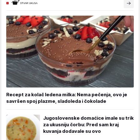
Recept za kolač ledena milka: Nema pečenja, ovo je
savršen spoj plazme, sladoleda i čokolade
Jugoslovenske domaćice imale su trik
za ukusniju čorbu: Pred sam kraj
kuvanja dodavale su ovo