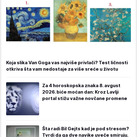
Koja slika Van Goga vas najviše privlači? Test ličnosti
otkriva šta vam nedostaje za više sreće u životu
Za 4 horoskopska znaka 8. avgust
2026. biće moćan dan: Kroz Lavlji
portal stižu važne novčane promene
Šta radi Bil Gejts kad je pod stresom?
Tvrdi da ga dve navike uveče smiruju,