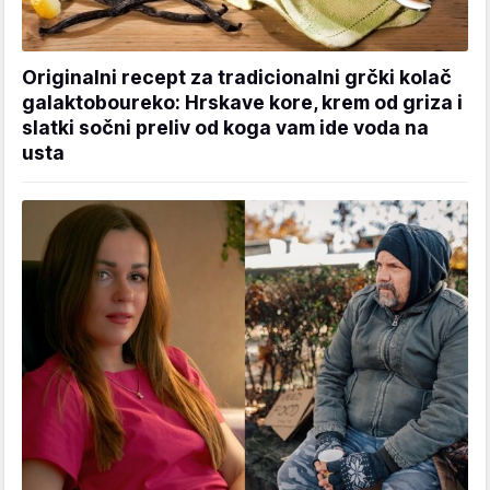
Originalni recept za tradicionalni grčki kolač
galaktoboureko: Hrskave kore, krem od griza i
slatki sočni preliv od koga vam ide voda na
usta