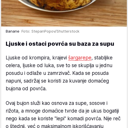
Banane
Foto: StepanPopov/Shutterstock
Ljuske i ostaci povrća su baza za supu
Ljuske od krompira, krajevi
šargarepe
, stabljike
celera, ljuske od luka, sve to se skuplja u jednu
posudu i odlaže u zamrzivač. Kada se posuda
napuni, sadržaj se koristi za kuvanje domaćeg
bujona od povrća.
Ovaj bujon služi kao osnova za supe, sosove i
rižota, a mnoge domaćice tvrde da je ukus bogatiji
nego kada se koriste "lepi" komadi povrća. Nije reč
o štednji, već o maksimalnom iskorišćavanju