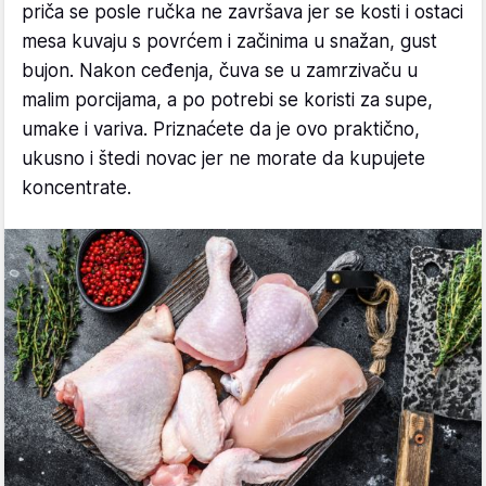
priča se posle ručka ne završava jer se kosti i ostaci
mesa kuvaju s povrćem i začinima u snažan, gust
bujon. Nakon ceđenja, čuva se u zamrzivaču u
malim porcijama, a po potrebi se koristi za supe,
umake i variva. Priznaćete da je ovo praktično,
ukusno i štedi novac jer ne morate da kupujete
koncentrate.