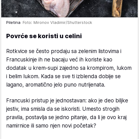
Piletina
Foto: Mironov Vladimir/Shutterstock
Povrće se koristi u celini
Rotkvice se često prodaju sa zelenim listovima i
Francuskinje ih ne bacaju već ih koriste kao
dodatak u krem-supi zajedno sa krompirom, lukom
i belim lukom. Kada se sve ti izblenda dobije se
lagano, aromatično jelo puno nutrijenata.
Francuski pristup je jednostavan: ako je deo biljke
jestiv, ima smisla da se iskoristi. Umesto strogih
pravila, postavlja se jedno pitanje, da li je ovo kraj
namirnice ili samo njen novi početak?