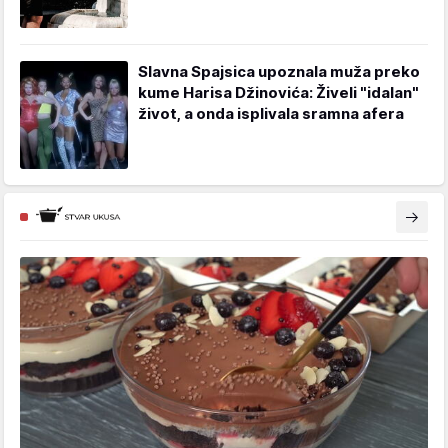
Slavna Spajsica upoznala muža preko
kume Harisa Džinovića: Živeli "idalan"
život, a onda isplivala sramna afera