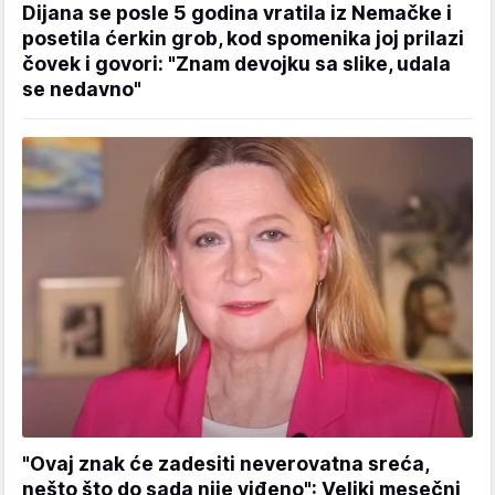
Dijana se posle 5 godina vratila iz Nemačke i
posetila ćerkin grob, kod spomenika joj prilazi
čovek i govori: "Znam devojku sa slike, udala
se nedavno"
"Ovaj znak će zadesiti neverovatna sreća,
nešto što do sada nije viđeno": Veliki mesečni