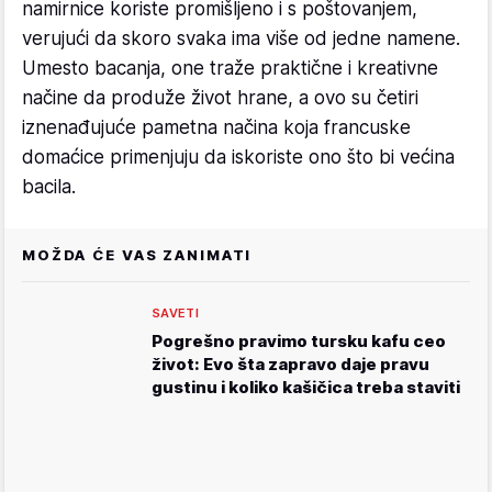
namirnice koriste promišljeno i s poštovanjem,
verujući da skoro svaka ima više od jedne namene.
Umesto bacanja, one traže praktične i kreativne
načine da produže život hrane, a ovo su četiri
iznenađujuće pametna načina koja francuske
domaćice primenjuju da iskoriste ono što bi većina
bacila.
MOŽDA ĆE VAS ZANIMATI
SAVETI
Pogrešno pravimo tursku kafu ceo
život: Evo šta zapravo daje pravu
gustinu i koliko kašičica treba staviti