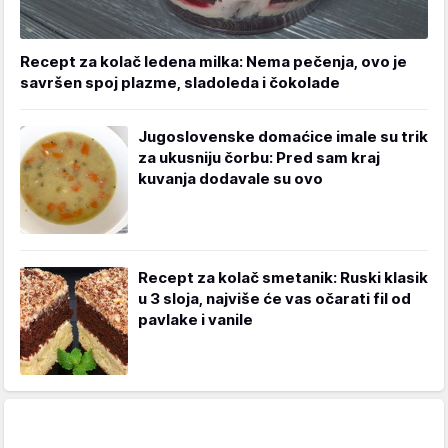
Recept za kolač ledena milka: Nema pečenja, ovo je
savršen spoj plazme, sladoleda i čokolade
Jugoslovenske domaćice imale su trik
za ukusniju čorbu: Pred sam kraj
kuvanja dodavale su ovo
Recept za kolač smetanik: Ruski klasik
u 3 sloja, najviše će vas očarati fil od
pavlake i vanile