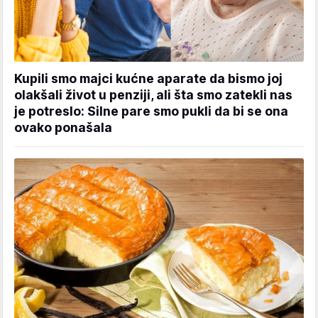
Kupili smo majci kućne aparate da bismo joj
olakšali život u penziji, ali šta smo zatekli nas
je potreslo: Silne pare smo pukli da bi se ona
ovako ponašala