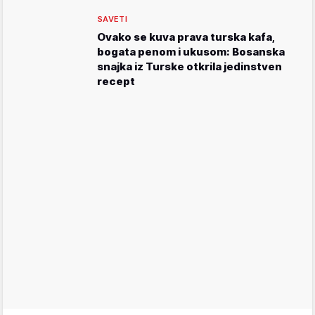
SAVETI
Ovako se kuva prava turska kafa,
bogata penom i ukusom: Bosanska
snajka iz Turske otkrila jedinstven
recept