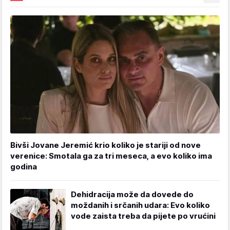
Bivši Jovane Jeremić krio koliko je stariji od nove
verenice: Smotala ga za tri meseca, a evo koliko ima
godina
Dehidracija može da dovede do
moždanih i srčanih udara: Evo koliko
vode zaista treba da pijete po vrućini