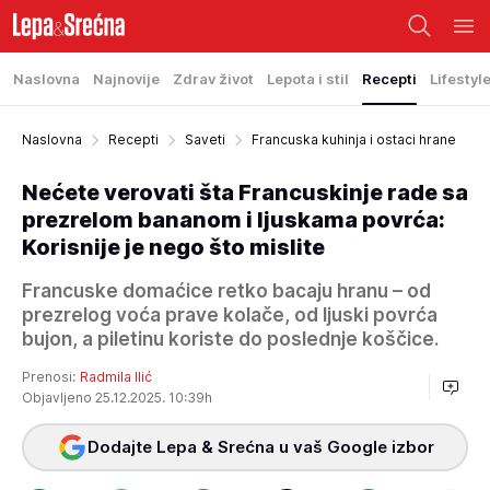
Naslovna
Najnovije
Zdrav život
Lepota i stil
Recepti
Lifestyl
Naslovna
Recepti
Saveti
Francuska kuhinja i ostaci hrane
Nećete verovati šta Francuskinje rade sa
prezrelom bananom i ljuskama povrća:
Korisnije je nego što mislite
Francuske domaćice retko bacaju hranu – od
prezrelog voća prave kolače, od ljuski povrća
bujon, a piletinu koriste do poslednje koščice.
Prenosi:
Radmila Ilić
Objavljeno 25.12.2025. 10:39h
Dodajte Lepa & Srećna u vaš Google izbor