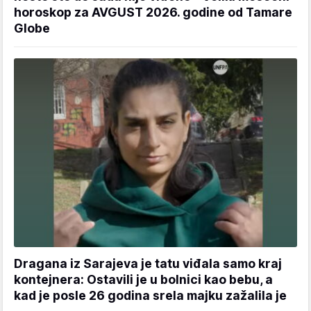
horoskop za AVGUST 2026. godine od Tamare
Globe
Dragana iz Sarajeva je tatu viđala samo kraj
kontejnera: Ostavili je u bolnici kao bebu, a
kad je posle 26 godina srela majku zažalila je