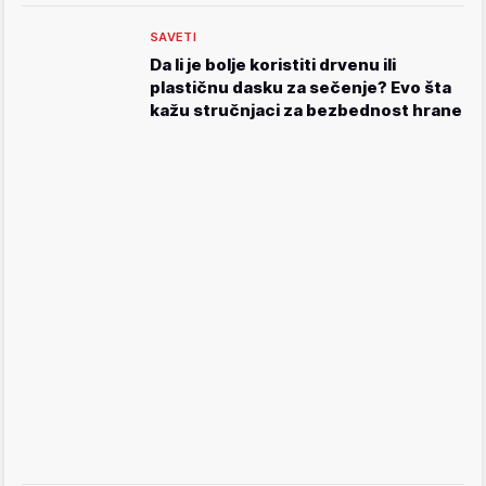
SAVETI
Da li je bolje koristiti drvenu ili
plastičnu dasku za sečenje? Evo šta
kažu stručnjaci za bezbednost hrane