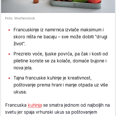
Foto: Shutterstock
Francuskinje iz namirnica izvlače maksimum i
skoro ništa ne bacaju – sve može dobiti "drugi
život".
Prezrelo voće, ljuske povrća, pa čak i kosti od
piletine koriste se za kolače, domaće bujone i
nova jela.
Tajna francuske kuhinje je kreativnost,
poštovanje prema hrani i manje otpada uz više
ukusa.
Francuska
kuhinja
se smatra jednom od najboljih na
svetu jer spaja vrhunski ukus sa poštovanjem