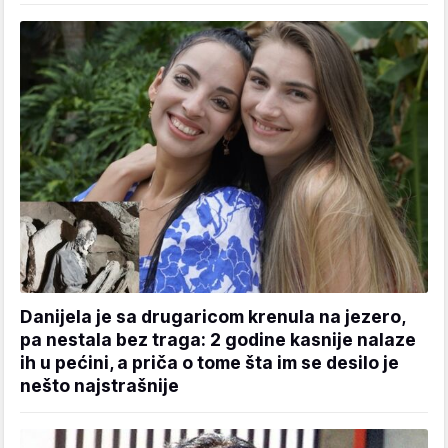
Danijela je sa drugaricom krenula na jezero,
pa nestala bez traga: 2 godine kasnije nalaze
ih u pećini, a priča o tome šta im se desilo je
nešto najstrašnije