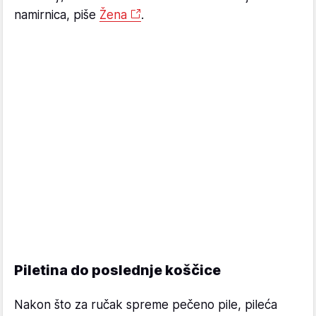
namirnica, piše
Žena
.
Piletina do poslednje koščice
Nakon što za ručak spreme pečeno pile, pileća