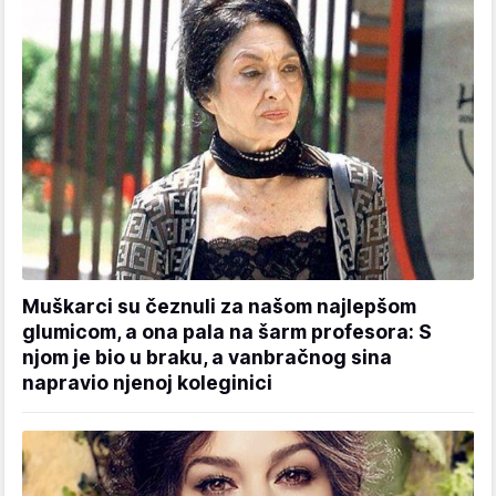
Muškarci su čeznuli za našom najlepšom
glumicom, a ona pala na šarm profesora: S
njom je bio u braku, a vanbračnog sina
napravio njenoj koleginici