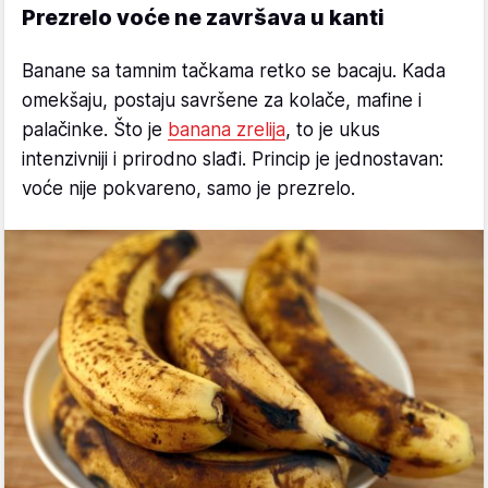
Prezrelo voće ne završava u kanti
Banane sa tamnim tačkama retko se bacaju. Kada
omekšaju, postaju savršene za kolače, mafine i
palačinke. Što je
banana zrelija
, to je ukus
intenzivniji i prirodno slađi. Princip je jednostavan:
voće nije pokvareno, samo je prezrelo.