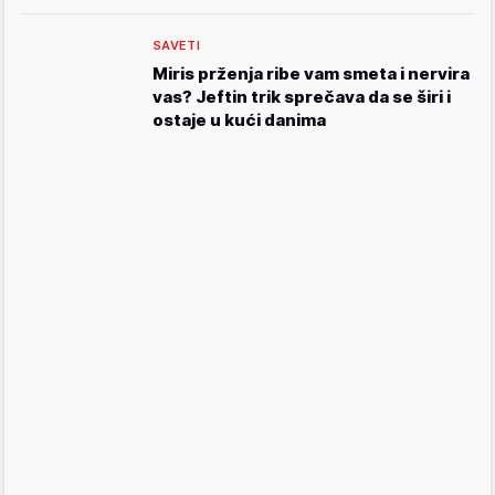
SAVETI
Miris prženja ribe vam smeta i nervira
vas? Jeftin trik sprečava da se širi i
ostaje u kući danima