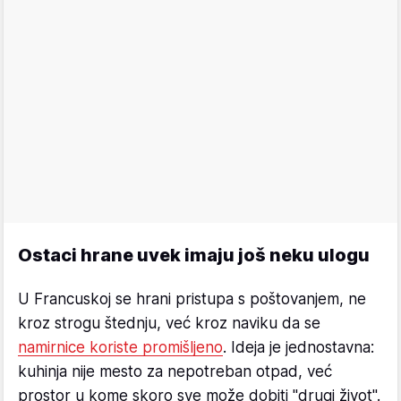
Ostaci hrane uvek imaju još neku ulogu
U Francuskoj se hrani pristupa s poštovanjem, ne
kroz strogu štednju, već kroz naviku da se
namirnice koriste promišljeno
. Ideja je jednostavna:
kuhinja nije mesto za nepotreban otpad, već
prostor u kome skoro sve može dobiti "drugi život".