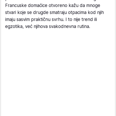
Francuske domaćice otvoreno kažu da mnoge
stvari koje se drugde smatraju otpacima kod njih
imaju sasvim praktičnu svrhu. I to nije trend ili
egzotika, već njihova svakodnevna rutina.