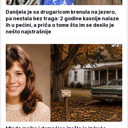
Danijela je sa drugaricom krenula na jezero,
pa nestala bez traga: 2 godine kasnije nalaze
ih u pećini, a priča o tome šta im se desilo je
nešto najstrašnije