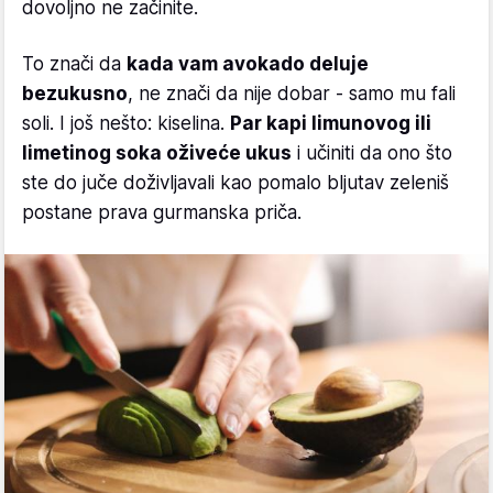
dovoljno ne začinite.
To znači da
kada vam avokado deluje
bezukusno
, ne znači da nije dobar - samo mu fali
soli. I još nešto: kiselina.
Par kapi limunovog ili
limetinog soka oživeće ukus
i učiniti da ono što
ste do juče doživljavali kao pomalo bljutav zeleniš
postane prava gurmanska priča.