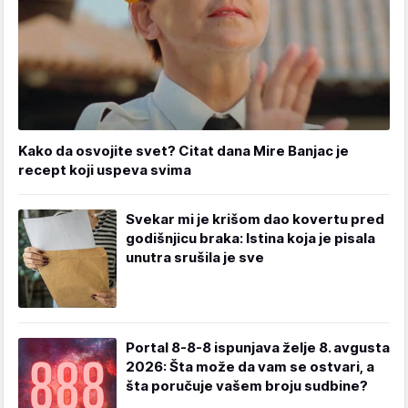
Kako da osvojite svet? Citat dana Mire Banjac je
recept koji uspeva svima
Svekar mi je krišom dao kovertu pred
godišnjicu braka: Istina koja je pisala
unutra srušila je sve
Portal 8-8-8 ispunjava želje 8. avgusta
2026: Šta može da vam se ostvari, a
šta poručuje vašem broju sudbine?