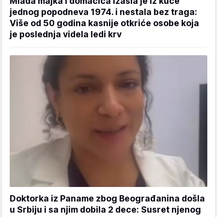
Mlada majka i domaćica izašla je iz kuće
jednog popodneva 1974. i nestala bez traga:
Više od 50 godina kasnije otkriće osobe koja
je poslednja videla ledi krv
Doktorka iz Paname zbog Beograđanina došla
u Srbiju i sa njim dobila 2 dece: Susret njenog