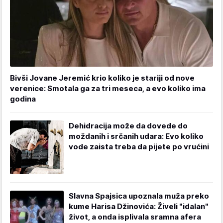
Bivši Jovane Jeremić krio koliko je stariji od nove
verenice: Smotala ga za tri meseca, a evo koliko ima
godina
Dehidracija može da dovede do
moždanih i srčanih udara: Evo koliko
vode zaista treba da pijete po vrućini
Slavna Spajsica upoznala muža preko
kume Harisa Džinovića: Živeli "idalan"
život, a onda isplivala sramna afera