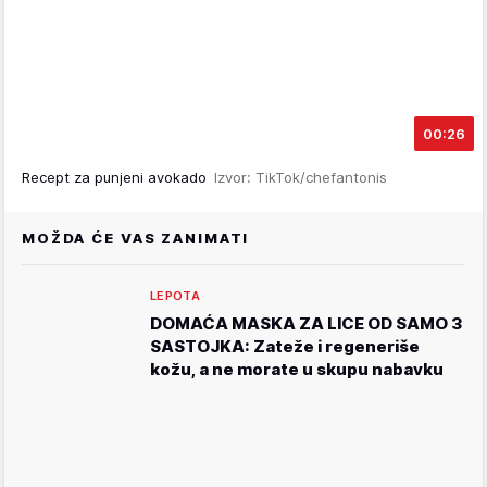
00:26
Recept za punjeni avokado
Izvor: TikTok/chefantonis
MOŽDA ĆE VAS ZANIMATI
LEPOTA
DOMAĆA MASKA ZA LICE OD SAMO 3
SASTOJKA: Zateže i regeneriše
kožu, a ne morate u skupu nabavku