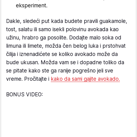
eksperiment.
Dakle, sledeći put kada budete pravili guakamole,
tost, salatu ili samo isekli polovinu avokada kao
užinu, hrabro ga posolite. Dodajte malo soka od
limuna ili limete, možda čen belog luka i prstohvat
čilija i iznenadićete se koliko avokado može da
bude ukusan. Možda vam se i dopadne toliko da
se pitate kako ste ga ranije pogrešno jeli sve
vreme. Pročitajte i
kako da sami gajite avokado.
BONUS VIDEO: