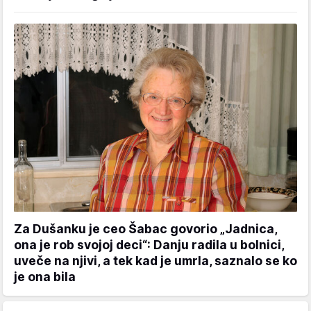
Za Dušanku je ceo Šabac govorio „Jadnica,
ona je rob svojoj deci“: Danju radila u bolnici,
uveče na njivi, a tek kad je umrla, saznalo se ko
je ona bila