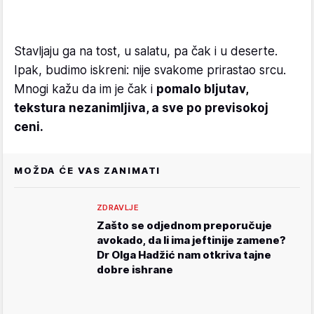
Stavljaju ga na tost, u salatu, pa čak i u deserte.
Ipak, budimo iskreni: nije svakome prirastao srcu.
Mnogi kažu da im je čak i
pomalo bljutav,
tekstura nezanimljiva, a sve po previsokoj
ceni.
MOŽDA ĆE VAS ZANIMATI
ZDRAVLJE
Zašto se odjednom preporučuje
avokado, da li ima jeftinije zamene?
Dr Olga Hadžić nam otkriva tajne
dobre ishrane