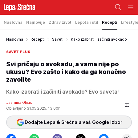
Naslovna
Najnovije
Zdrav život
Lepota i stil
Recepti
Lifestyl
Naslovna
Recepti
Saveti
Kako izabrati i začiniti avokado
SAVET PLUS
Svi pričaju o avokadu, a vama nije po
ukusu? Evo zašto i kako da ga konačno
zavolite
Kako izabrati i začiniti avokado? Evo saveta!
Jasmina Glišić
Objavljeno 31.05.2025. 13:00h
Dodajte Lepa & Srećna u vaš Google izbor