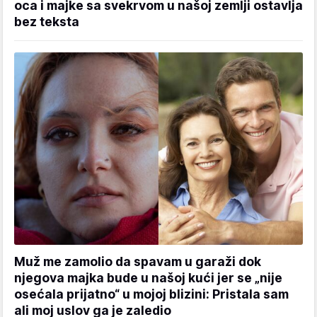
oca i majke sa svekrvom u našoj zemlji ostavlja
bez teksta
Muž me zamolio da spavam u garaži dok
njegova majka bude u našoj kući jer se „nije
osećala prijatno“ u mojoj blizini: Pristala sam
ali moj uslov ga je zaledio