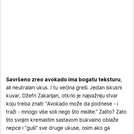
Savršeno zreo avokado ima bogatu teksturu
,
ali neutralan ukus. I tu većina greši. Jedan iskusni
kuvar, Džefri Zakarijan, otkrio je najvažniju stvar
koju treba znati: "Avokado može da podnese - i
traži - mnogo više soli nego što mislite." Zašto? Zato
što svojim kremastim sastavom bukvalno oblaže
nepce i "guši" sve druge ukuse, osim ako ga