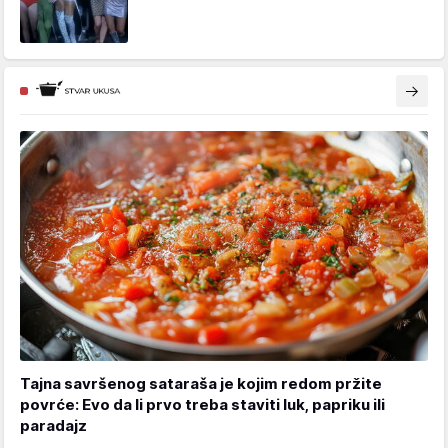
Tajna savršenog sataraša je kojim redom pržite
povrće: Evo da li prvo treba staviti luk, papriku ili
paradajz