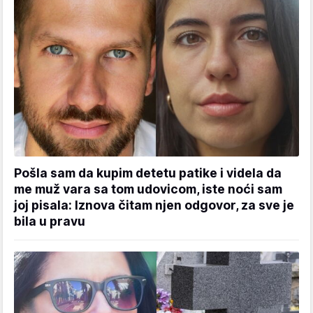
Pošla sam da kupim detetu patike i videla da
me muž vara sa tom udovicom, iste noći sam
joj pisala: Iznova čitam njen odgovor, za sve je
bila u pravu