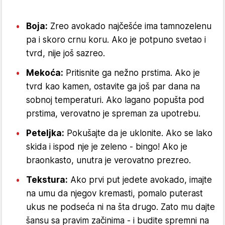
Boja:
Zreo avokado najčešće ima tamnozelenu
pa i skoro crnu koru. Ako je potpuno svetao i
tvrd, nije još sazreo.
Mekoća:
Pritisnite ga nežno prstima. Ako je
tvrd kao kamen, ostavite ga još par dana na
sobnoj temperaturi. Ako lagano popušta pod
prstima, verovatno je spreman za upotrebu.
Peteljka:
Pokušajte da je uklonite. Ako se lako
skida i ispod nje je zeleno - bingo! Ako je
braonkasto, unutra je verovatno prezreo.
Tekstura:
Ako prvi put jedete avokado, imajte
na umu da njegov kremasti, pomalo puterast
ukus ne podseća ni na šta drugo. Zato mu dajte
šansu sa pravim začinima - i budite spremni na