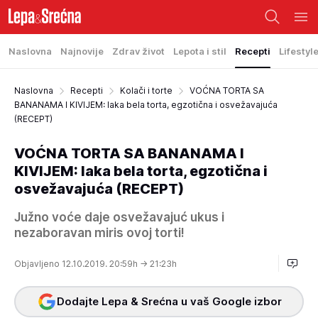
Naslovna
Najnovije
Zdrav život
Lepota i stil
Recepti
Lifestyl
Naslovna
Recepti
Kolači i torte
VOĆNA TORTA SA
BANANAMA I KIVIJEM: laka bela torta, egzotična i osvežavajuća
(RECEPT)
VOĆNA TORTA SA BANANAMA I
KIVIJEM: laka bela torta, egzotična i
osvežavajuća (RECEPT)
Južno voće daje osvežavajuć ukus i
nezaboravan miris ovoj torti!
Objavljeno 12.10.2019. 20:59h
→ 21:23h
Dodajte Lepa & Srećna u vaš Google izbor