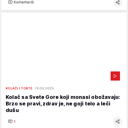
Komentariši
KOLAČI I TORTE
13.05.2025.
Kolač sa Svete Gore koji monasi obožavaju:
Brzo se pravi, zdrav je, ne goji telo a leči
dušu
1