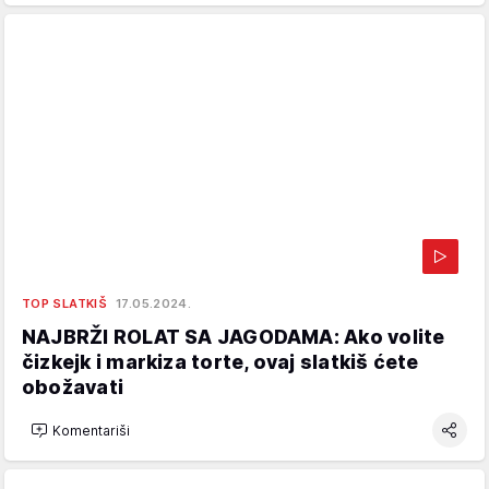
TOP SLATKIŠ
17.05.2024.
NAJBRŽI ROLAT SA JAGODAMA: Ako volite
čizkejk i markiza torte, ovaj slatkiš ćete
obožavati
Komentariši