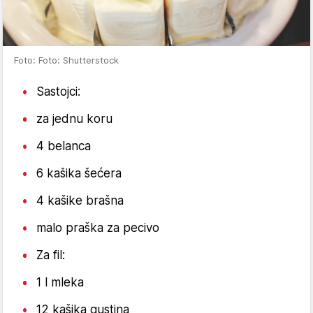
Foto: Foto: Shutterstock
Sastojci:
za jednu koru
4 belanca
6 kašika šećera
4 kašike brašna
malo praška za pecivo
Za fil:
1 l mleka
12 kašika gustina