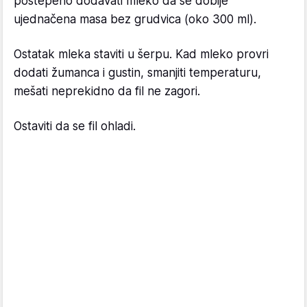
postepeno dodavati mleko da se dobije
ujednačena masa bez grudvica (oko 300 ml).
Ostatak mleka staviti u šerpu. Kad mleko provri
dodati žumanca i gustin, smanjiti temperaturu,
mešati neprekidno da fil ne zagori.
Ostaviti da se fil ohladi.