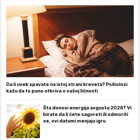
Da li uvek spavate na istoj strani kreveta? Psiholozi
kažu da to puno otkriva o vašoj ličnosti
Šta donosi energija avgusta 2026? Vi
birate da li ćete sagoreti ili odmoriti
se, ovi datumi menjaju igru