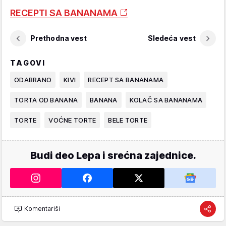
RECEPTI SA BANANAMA
Prethodna vest
Sledeća vest
TAGOVI
ODABRANO
KIVI
RECEPT SA BANANAMA
TORTA OD BANANA
BANANA
KOLAČ SA BANANAMA
TORTE
VOĆNE TORTE
BELE TORTE
Budi deo Lepa i srećna zajednice.
Komentariši