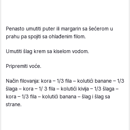
Penasto umutiti puter ili margarin sa šećerom u
prahu pa spojiti sa ohlađenim filom.
Umutiti šlag krem sa kiselom vodom.
Pripremiti voće.
Način filovanja: kora – 1/3 fila – kolutići banane – 1/3
šlaga – kora – 1/ 3 fila – kolutići kivija – 1/3 šlaga –
kora – 1/3 fila – kolutići banana – šlag i šlag sa
strane.