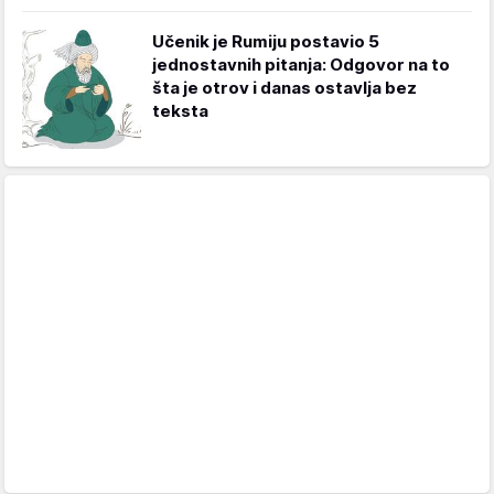
Učenik je Rumiju postavio 5
jednostavnih pitanja: Odgovor na to
šta je otrov i danas ostavlja bez
teksta