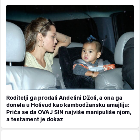
Roditelji ga prodali Anđelini Džoli, a ona ga
donela u Holivud kao kambodžansku amajliju:
Priča se da OVAJ SIN najviše manipuliše njom,
a testament je dokaz