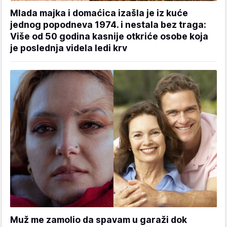
Mlada majka i domaćica izašla je iz kuće
jednog popodneva 1974. i nestala bez traga:
Više od 50 godina kasnije otkriće osobe koja
je poslednja videla ledi krv
Muž me zamolio da spavam u garaži dok