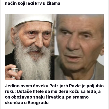
način koji ledi krv u žilama
Jedino ovom čoveku Patrijarh Pavle je poljubio
ruku: Ustaše htele da mu deru kožu sa leđa, a
on obožavao snaju Hrvaticu, pa sramno
skončao u Beogradu