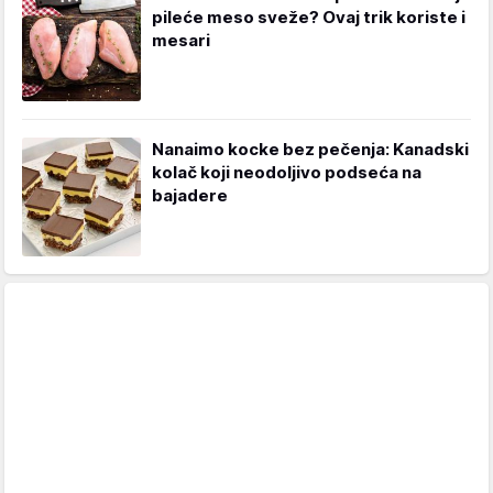
pileće meso sveže? Ovaj trik koriste i
mesari
Nanaimo kocke bez pečenja: Kanadski
kolač koji neodoljivo podseća na
bajadere