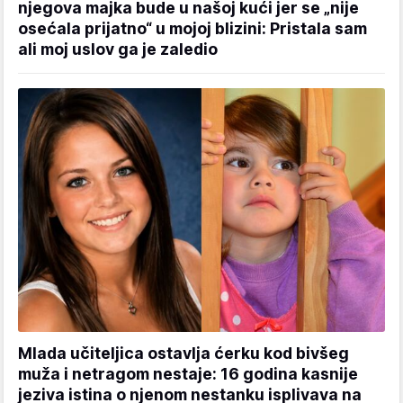
njegova majka bude u našoj kući jer se „nije
osećala prijatno“ u mojoj blizini: Pristala sam
ali moj uslov ga je zaledio
Mlada učiteljica ostavlja ćerku kod bivšeg
muža i netragom nestaje: 16 godina kasnije
jeziva istina o njenom nestanku isplivava na