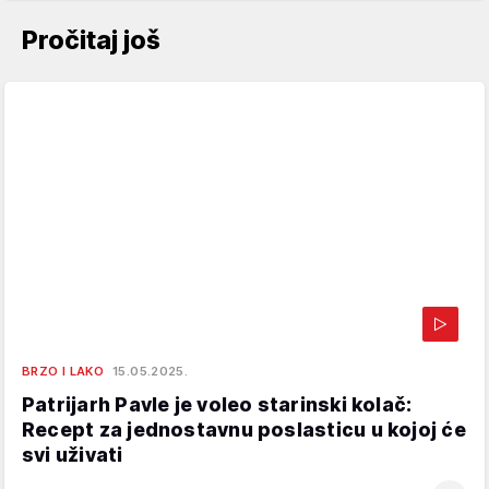
Pročitaj još
BRZO I LAKO
15.05.2025.
Patrijarh Pavle je voleo starinski kolač:
Recept za jednostavnu poslasticu u kojoj će
svi uživati