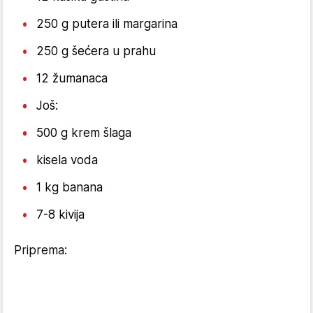
250 g putera ili margarina
250 g šećera u prahu
12 žumanaca
Još:
500 g krem šlaga
kisela voda
1 kg banana
7-8 kivija
Priprema: