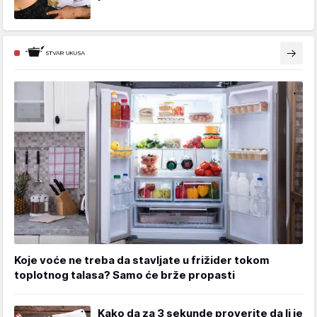
Koje voće ne treba da stavljate u frižider tokom
toplotnog talasa? Samo će brže propasti
Kako da za 3 sekunde proverite da li je