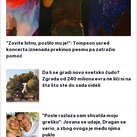
"Zovite hitnu, pozlilo mu je!": Tompson usred
koncerta iznenada prekinuo pesmu pa zatražio
pomoć
Da li se gradi novo svetsko čudo?
Zgrada od 240 miliona evra ne liči ni na
šta što ste do sada videli
"Posle razlaza sam shvatila moju
grešku": Jovana se udaje, Dragan se
verio, a zbog ovoga je među njima
puklo