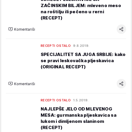
ZAČINSKIM BILJEM: mleveno meso
na roštilju ili pečeno u rerni
(RECEPT)
Komentariši
RECEPTI OSTALO
9.8.2019.
SPECIJALITET SA JUGA SRBIJE: kako
se pravi leskovačka pljeskavica
(ORIGINAL RECEPT)
Komentariši
RECEPTI OSTALO
1.5.2019.
NAJLEPŠE JELO OD MLEVENOG
MESA: gurmanska pljeskavica sa
lukom i dimljenom slaninom
(RECEPT)