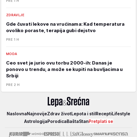
PRE 1 H
ZDRAVLJE
Gde čuvati lekove na vrućinama: Kad temperatura
ovoliko poraste, terapija gubi dejstvo
PRE 1 H
MODA
Ceo svet je jurio ovu torbu 2000-ih: Danas je
ponovo u trendu, a može se kupiti na buvljacima u
Srbiji
PRE 2 H
Lepa
Naslovna
Najnovije
Zdrav život
Lepota i stil
Recepti
Lifestyle
i
Astrologija
Porodica
Bašta
Stan
Pretplati se
srećna