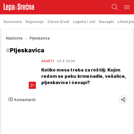
Naslovna
Najnovije
Zdrav život
Lepota i stil
Recepti
Lifestyl
Naslovna
Pljeskavica
#
Pljeskavica
SAVETI
29.4.2026.
Koliko mesa treba za roštilj: Kojim
redom se peku krmenadle, vešalice,
pljeskavice i ćevapi?
Komentariši