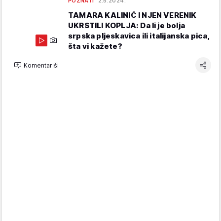
POZNATI
2.5.2024.
TAMARA KALINIĆ I NJEN VERENIK
UKRSTILI KOPLJA: Da li je bolja
srpska pljeskavica ili italijanska pica,
šta vi kažete?
Komentariši