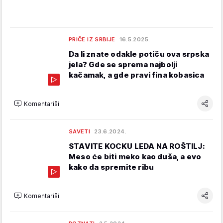
PRIČE IZ SRBIJE
16.5.2025.
Da li znate odakle potiču ova srpska
jela? Gde se sprema najbolji
kačamak, a gde pravi fina kobasica
Komentariši
SAVETI
23.6.2024.
STAVITE KOCKU LEDA NA ROŠTILJ:
Meso će biti meko kao duša, a evo
kako da spremite ribu
Komentariši