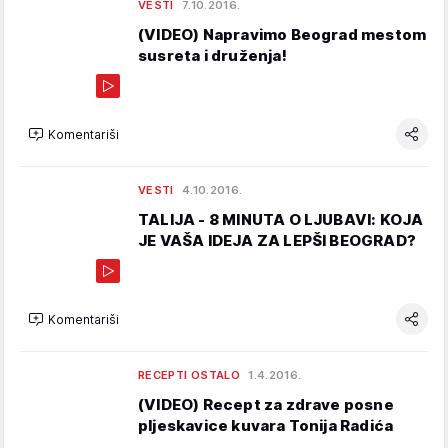
VESTI
7.10.2016.
(VIDEO) Napravimo Beograd mestom
susreta i druženja!
Komentariši
VESTI
4.10.2016.
TALIJA - 8 MINUTA O LJUBAVI: KOJA
JE VAŠA IDEJA ZA LEPŠI BEOGRAD?
Komentariši
RECEPTI OSTALO
1.4.2016.
(VIDEO) Recept za zdrave posne
pljeskavice kuvara Tonija Radića