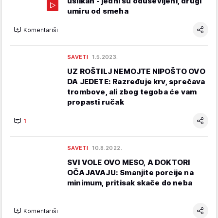
uslikan - jedni su oduševljeni, drugi
umiru od smeha
Komentariši
SAVETI
1.5.2023.
UZ ROŠTILJ NEMOJTE NIPOŠTO OVO
DA JEDETE: Razređuje krv, sprečava
trombove, ali zbog tegoba će vam
propasti ručak
1
SAVETI
10.8.2022.
SVI VOLE OVO MESO, A DOKTORI
OČAJAVAJU: Smanjite porcije na
minimum, pritisak skače do neba
Komentariši