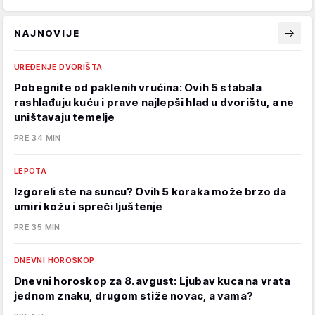
NAJNOVIJE
UREĐENJE DVORIŠTA
Pobegnite od paklenih vrućina: Ovih 5 stabala
rashlađuju kuću i prave najlepši hlad u dvorištu, a ne
uništavaju temelje
PRE 34 MIN
LEPOTA
Izgoreli ste na suncu? Ovih 5 koraka može brzo da
umiri kožu i spreči ljuštenje
PRE 35 MIN
DNEVNI HOROSKOP
Dnevni horoskop za 8. avgust: Ljubav kuca na vrata
jednom znaku, drugom stiže novac, a vama?