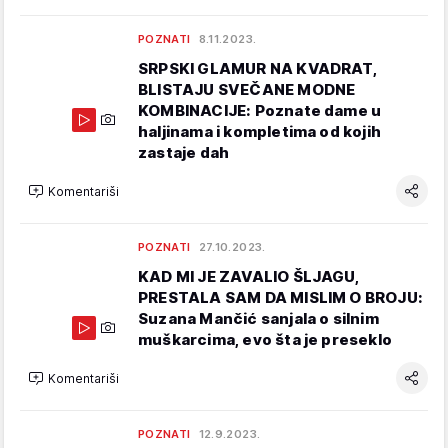
POZNATI
8.11.2023.
SRPSKI GLAMUR NA KVADRAT,
BLISTAJU SVEČANE MODNE
KOMBINACIJE: Poznate dame u
haljinama i kompletima od kojih
zastaje dah
Komentariši
POZNATI
27.10.2023.
KAD MI JE ZAVALIO ŠLJAGU,
PRESTALA SAM DA MISLIM O BROJU:
Suzana Mančić sanjala o silnim
muškarcima, evo šta je preseklo
Komentariši
POZNATI
12.9.2023.