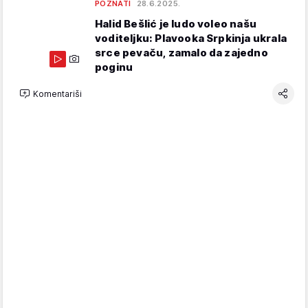
POZNATI
28.6.2025.
Halid Bešlić je ludo voleo našu
voditeljku: Plavooka Srpkinja ukrala
srce pevaču, zamalo da zajedno
poginu
Komentariši