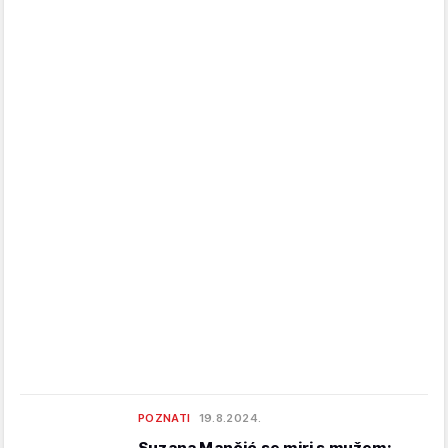
POZNATI
19.8.2024.
Suzana Mančić se miri s mužem: