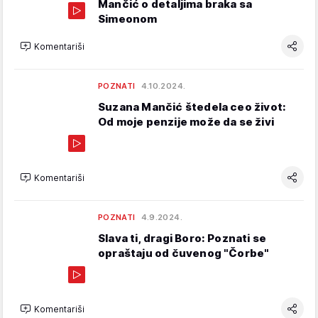
Mančić o detaljima braka sa
Simeonom
Komentariši
POZNATI
4.10.2024.
Suzana Mančić štedela ceo život:
Od moje penzije može da se živi
Komentariši
POZNATI
4.9.2024.
Slava ti, dragi Boro: Poznati se
opraštaju od čuvenog "Čorbe"
Komentariši