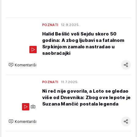
POZNATI
12.9.2025.
Halid Bešlić voli Sejdu skoro 50
godina: A zbog ljubavi sa fatalnom
Srpkinjom zamalo nastradao u
saobraćajki
Komentariši
POZNATI
11.7.2025.
Ni reč nije govorila, a Loto se gledao
više od Dnevnika: Zbog ove lepote je
Suzana Mančić postala legenda
Komentariši