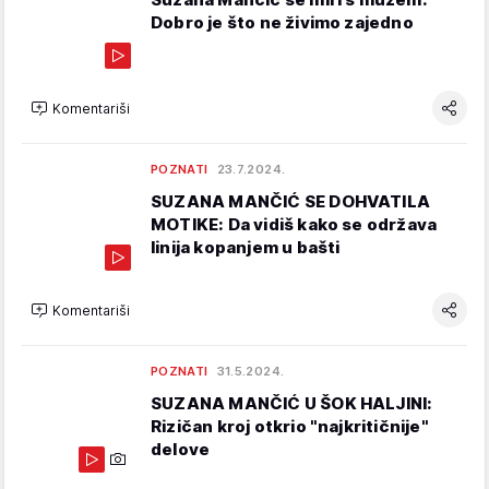
Dobro je što ne živimo zajedno
Komentariši
POZNATI
23.7.2024.
SUZANA MANČIĆ SE DOHVATILA
MOTIKE: Da vidiš kako se održava
linija kopanjem u bašti
Komentariši
POZNATI
31.5.2024.
SUZANA MANČIĆ U ŠOK HALJINI:
Rizičan kroj otkrio "najkritičnije"
delove