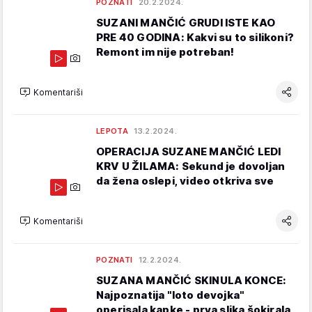
POZNATI
20.2.2024.
SUZANI MANČIĆ GRUDI ISTE KAO
PRE 40 GODINA: Kakvi su to silikoni?
Remont im nije potreban!
Komentariši
LEPOTA
13.2.2024.
OPERACIJA SUZANE MANČIĆ LEDI
KRV U ŽILAMA: Sekund je dovoljan
da žena oslepi, video otkriva sve
Komentariši
POZNATI
12.2.2024.
SUZANA MANČIĆ SKINULA KONCE:
Najpoznatija "loto devojka"
operisala kapke - prva slika šokirala