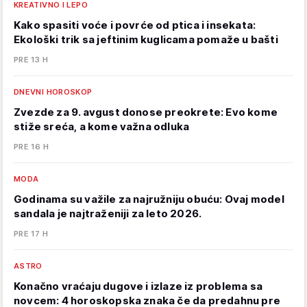
KREATIVNO I LEPO
Kako spasiti voće i povrće od ptica i insekata:
Ekološki trik sa jeftinim kuglicama pomaže u bašti
PRE 13 H
DNEVNI HOROSKOP
Zvezde za 9. avgust donose preokrete: Evo kome
stiže sreća, a kome važna odluka
PRE 16 H
MODA
Godinama su važile za najružniju obuću: Ovaj model
sandala je najtraženiji za leto 2026.
PRE 17 H
ASTRO
Konačno vraćaju dugove i izlaze iz problema sa
novcem: 4 horoskopska znaka če da predahnu pre