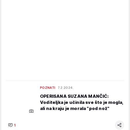
POZNATI
7.2.2024.
OPERISANA SUZANA MANČIĆ:
Voditeljka je učinila sve što je mogla,
ali na kraju je morala "pod nož"
1