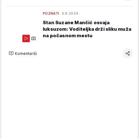
POZNATI
3.9.2024.
Stan Suzane Mančić osvaja
luksuzom: Voditeljka drži sliku muža
na počasnom mestu
Komentariši