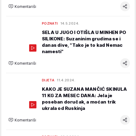
Komentariši
POZNATI
14.5.2024.
SELA U JUGO I OTIŠLA U MINHEN PO
SILIKONE: Suzaninim grudima se i
danas dive, "Tako je to kad Nemac
namesti"
Komentariši
DIJETA
11.4.2024.
KAKO JE SUZANA MANČIĆ SKINULA
11 KG ZA MESEC DANA: Jela je
poseban doručak, a moćan trik
ukrala od Ruskinja
Komentariši