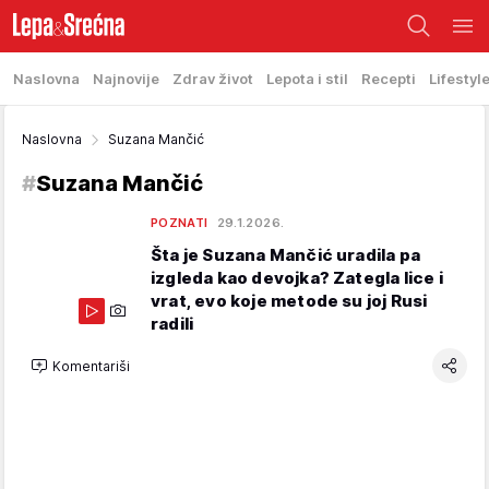
Naslovna
Najnovije
Zdrav život
Lepota i stil
Recepti
Lifestyl
Naslovna
Suzana Mančić
#
Suzana Mančić
POZNATI
29.1.2026.
Šta je Suzana Mančić uradila pa
izgleda kao devojka? Zategla lice i
vrat, evo koje metode su joj Rusi
radili
Komentariši