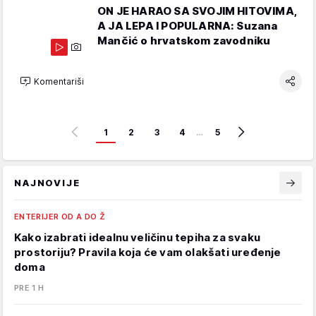
ON JE HARAO SA SVOJIM HITOVIMA,
A JA LEPA I POPULARNA: Suzana
Mančić o hrvatskom zavodniku
Komentariši
1
2
3
4
…
5
NAJNOVIJE
ENTERIJER OD A DO Ž
Kako izabrati idealnu veličinu tepiha za svaku
prostoriju? Pravila koja će vam olakšati uređenje
doma
PRE 1 H