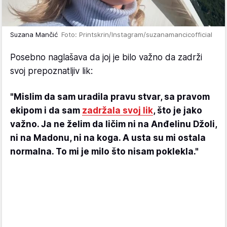
Suzana Mančić
Foto: Printskrin/Instagram/suzanamancicofficial
Posebno naglašava da joj je bilo važno da zadrži
svoj prepoznatljiv lik:
"Mislim da sam uradila pravu stvar, sa pravom
ekipom i da sam
zadržala svoj lik
, što je jako
važno. Ja ne želim da ličim ni na Anđelinu Džoli,
ni na Madonu, ni na koga. A usta su mi ostala
normalna. To mi je milo što nisam poklekla."