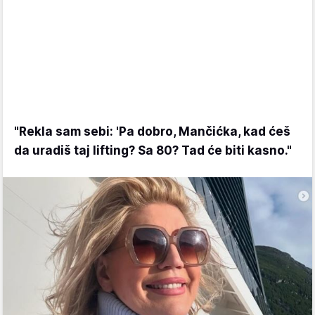
"Rekla sam sebi: 'Pa dobro, Mančićka, kad ćeš
da uradiš taj lifting? Sa 80? Tad će biti kasno."