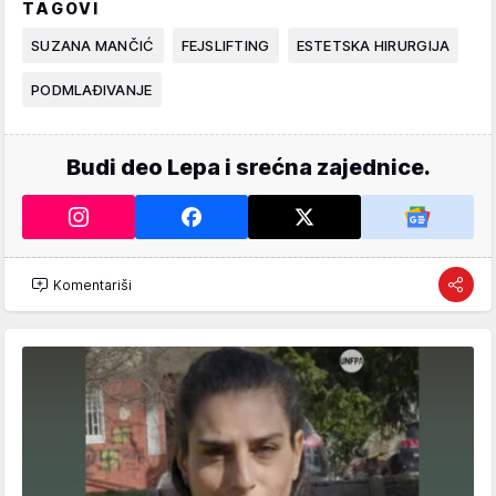
TAGOVI
SUZANA MANČIĆ
FEJSLIFTING
ESTETSKA HIRURGIJA
PODMLAĐIVANJE
Budi deo Lepa i srećna zajednice.
Komentariši