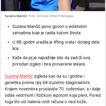
Suzana Mančić
Foto: Antonio Ahel/ATAImages
Suzana Mančić javno govori o estetskim
zahvatima koje je radila tokom života.
U 68. godini uradila je lifting vrata i donjeg dela
lica.
Kaže da joj je najvažnije bilo da zadrži svoj
prirodan izgled i bira proverene lekare.
Suzana Mančić
izgleda kao da su i godine i
genetika prema njoj bili izuzetno blagonakloni.
Krajem novembra proslaviće 70. rođendan, a i dalje
odiše vedrinom i fizičkom lepotom koja pleni. Pored
toga što od malena vodi računa o nezi kože,