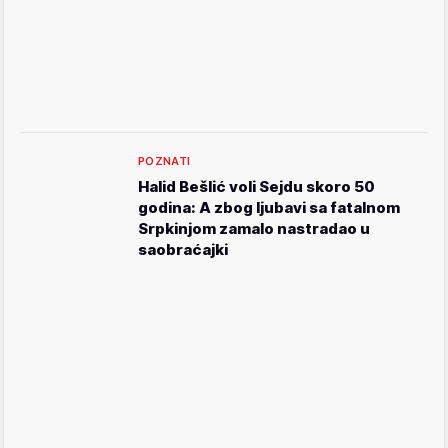
POZNATI
Halid Bešlić voli Sejdu skoro 50
godina: A zbog ljubavi sa fatalnom
Srpkinjom zamalo nastradao u
saobraćajki