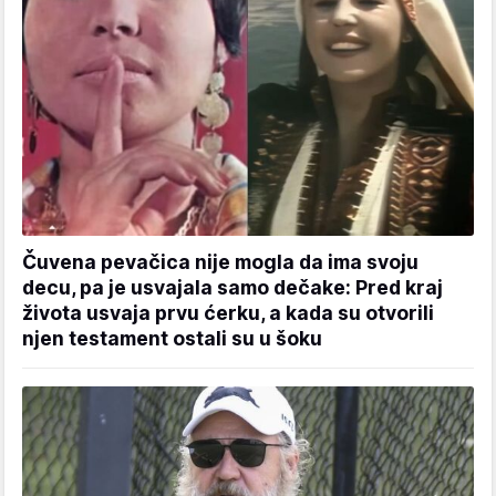
Čuvena pevačica nije mogla da ima svoju
decu, pa je usvajala samo dečake: Pred kraj
života usvaja prvu ćerku, a kada su otvorili
njen testament ostali su u šoku