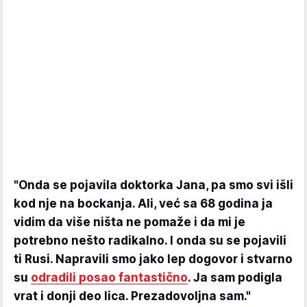
"Onda se pojavila doktorka Jana, pa smo svi išli
kod nje na bockanja. Ali, već sa 68 godina ja
vidim da više ništa ne pomaže i da mi je
potrebno nešto radikalno. I onda su se pojavili
ti Rusi. Napravili smo jako lep dogovor i stvarno
su
odradili posao fantastično
. Ja sam podigla
vrat i donji deo lica. Prezadovoljna sam."