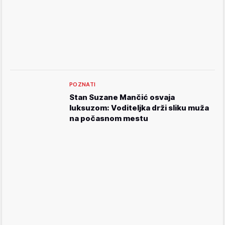
POZNATI
Stan Suzane Mančić osvaja
luksuzom: Voditeljka drži sliku muža
na počasnom mestu