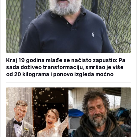
Kraj 19 godina mlađe se načisto zapustio: Pa
sada doživeo transformaciju, smršao je više
od 20 kilograma i ponovo izgleda moćno