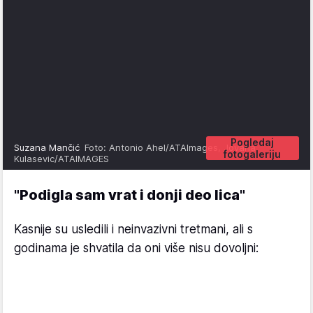
Pogledaj
Suzana Mančić
Foto: Antonio Ahel/ATAImages, Jovana
fotogaleriju
Kulasevic/ATAIMAGES
"Podigla sam vrat i donji deo lica"
Kasnije su usledili i neinvazivni tretmani, ali s
godinama je shvatila da oni više nisu dovoljni: