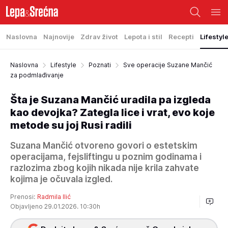
Naslovna
Najnovije
Zdrav život
Lepota i stil
Recepti
Lifestyl
Naslovna
Lifestyle
Poznati
Sve operacije Suzane Mančić
za podmlađivanje
Šta je Suzana Mančić uradila pa izgleda
kao devojka? Zategla lice i vrat, evo koje
metode su joj Rusi radili
Suzana Mančić otvoreno govori o estetskim
operacijama, fejsliftingu u poznim godinama i
razlozima zbog kojih nikada nije krila zahvate
kojima je očuvala izgled.
Prenosi:
Radmila Ilić
Objavljeno 29.01.2026. 10:30h