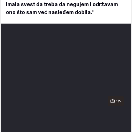
imala svest da treba da negujem i održavam
ono što sam već nasleđem dobila."
1/5