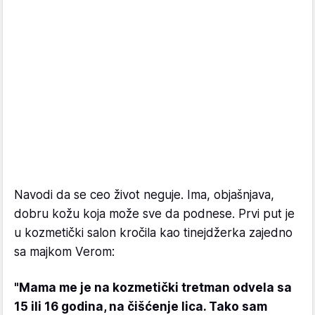
Navodi da se ceo život neguje. Ima, objašnjava,
dobru kožu koja može sve da podnese. Prvi put je
u kozmetički salon kročila kao tinejdžerka zajedno
sa majkom Verom:
"Mama me je na kozmetički tretman odvela sa
15 ili 16 godina, na čišćenje lica. Tako sam