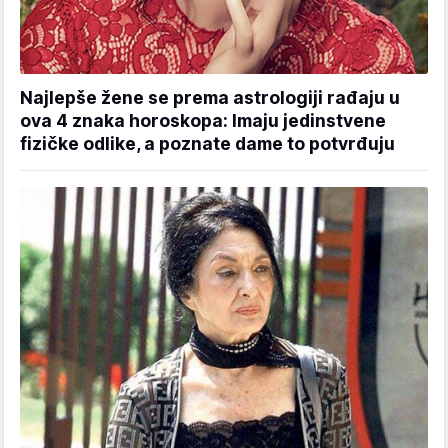
Najlepše žene se prema astrologiji rađaju u
ova 4 znaka horoskopa: Imaju jedinstvene
fizičke odlike, a poznate dame to potvrđuju