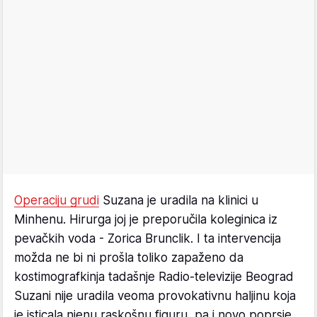
Operaciju grudi
Suzana je uradila na klinici u
Minhenu. Hirurga joj je preporučila koleginica iz
pevačkih voda - Zorica Brunclik. I ta intervencija
možda ne bi ni prošla toliko zapaženo da
kostimografkinja tadašnje Radio-televizije Beograd
Suzani nije uradila veoma provokativnu haljinu koja
je isticala njenu raskošnu figuru, pa i novo poprsje.