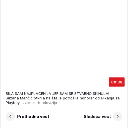
00:36
BILA SAM NAJPLAĆENIJA JER SAM SE STVARNO SKINULA!
Suzana Mančić otkrila na šta je potrošila honorar od slikanja za
Playboy
Izvor: kurir televizija
Prethodna vest
Sledeća vest