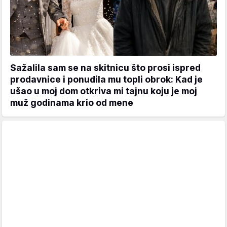
Sažalila sam se na skitnicu što prosi ispred
prodavnice i ponudila mu topli obrok: Kad je
ušao u moj dom otkriva mi tajnu koju je moj
muž godinama krio od mene