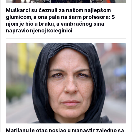
Muškarci su čeznuli za našom najlepšom
glumicom, a ona pala na šarm profesora: S
njom je bio u braku, a vanbračnog sina
napravio njenoj koleginici
Marijanu je otac poslao u manastir zajedno sa