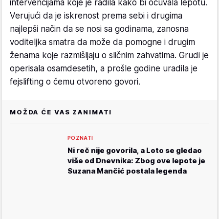
intervencijama koje je radila kako bi očuvala lepotu.
Verujući da je iskrenost prema sebi i drugima
najlepši način da se nosi sa godinama, zanosna
voditeljka smatra da može da pomogne i drugim
ženama koje razmišljaju o sličnim zahvatima. Grudi je
operisala osamdesetih, a prošle godine uradila je
fejslifting o čemu otvoreno govori.
MOŽDA ĆE VAS ZANIMATI
POZNATI
Ni reč nije govorila, a Loto se gledao
više od Dnevnika: Zbog ove lepote je
Suzana Mančić postala legenda