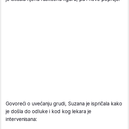
Govoreći o uvećanju grudi, Suzana je ispričala kako
je došla do odluke i kod kog lekara je
intervenisana: