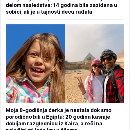
delom nasledstva: 14 godina bila zazidana u
sobici, ali je u tajnosti decu rađala
Moja 8-godišnja ćerka je nestala dok smo
porodično bili u Egiptu: 20 godina kasnije
dobijam razglednicu iz Kaira, a reči na