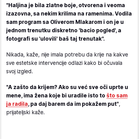
"Haljina je bila zlatne boje, otvorena i veoma
izazovna, sa nekim krilima na ramenima. Vodila
sam program sa Oliverom Mlakarom i on je u
jednom trenutku diskretno 'bacio pogled', a
fotografi su 'ulovili' baš taj trenutak".
Nikada, kaže, nije imala potrebu da krije na kakve
sve estetske intervencije odlazi kako bi očuvala
svoj izgled.
"A zašto da krijem? Ako su već sve oči uprte u
mene, ima žena koje bi uradile isto to
što sam
ja radila
, pa daj barem da im pokažem put"
,
prijateljski kaže.