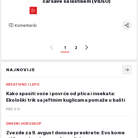
čaršave sa lastišem (VIDEO)
Komentariši
1
2
NAJNOVIJE
KREATIVNO I LEPO
Kako spasiti voće i povrće od ptica i insekata:
Ekološki trik sa jeftinim kuglicama pomaže u bašti
PRE 3 H
DNEVNI HOROSKOP
Zvezde za 9. avgust donose preokrete: Evo kome