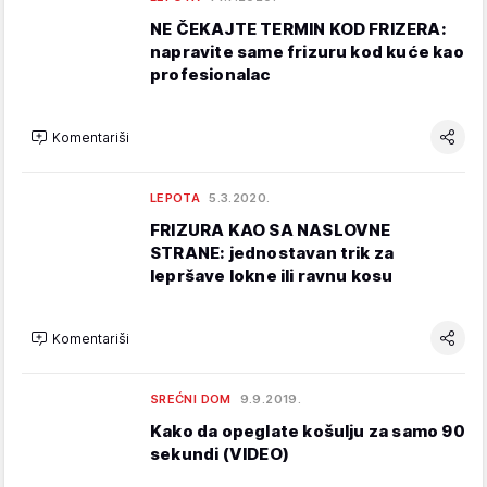
NE ČEKAJTE TERMIN KOD FRIZERA:
napravite same frizuru kod kuće kao
profesionalac
Komentariši
LEPOTA
5.3.2020.
FRIZURA KAO SA NASLOVNE
STRANE: jednostavan trik za
lepršave lokne ili ravnu kosu
Komentariši
SREĆNI DOM
9.9.2019.
Kako da opeglate košulju za samo 90
sekundi (VIDEO)