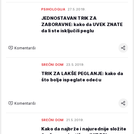
PSIHOLOGIJA
27.5.2019.
JEDNOSTAVAN TRIK ZA
ZABORAVNE: kako da UVEK ZNATE
da li ste isključili peglu
Komentariši
SREĆNI DOM
23.5.2019.
TRIK ZA LAKŠE PEGLANJE: kako da
što bolje ispeglate odeću
Komentariši
SREĆNI DOM
21.5.2019.
Kako da najbrže i najurednije složite