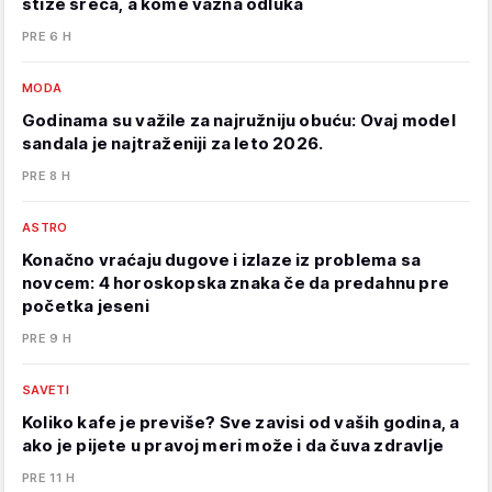
stiže sreća, a kome važna odluka
PRE 6 H
MODA
Godinama su važile za najružniju obuću: Ovaj model
sandala je najtraženiji za leto 2026.
PRE 8 H
ASTRO
Konačno vraćaju dugove i izlaze iz problema sa
novcem: 4 horoskopska znaka če da predahnu pre
početka jeseni
PRE 9 H
SAVETI
Koliko kafe je previše? Sve zavisi od vaših godina, a
ako je pijete u pravoj meri može i da čuva zdravlje
PRE 11 H