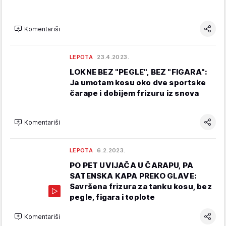
Komentariši
LEPOTA
23.4.2023.
LOKNE BEZ "PEGLE", BEZ "FIGARA":
Ja umotam kosu oko dve sportske
čarape i dobijem frizuru iz snova
Komentariši
LEPOTA
6.2.2023.
PO PET UVIJAČA U ČARAPU, PA
SATENSKA KAPA PREKO GLAVE:
Savršena frizura za tanku kosu, bez
pegle, figara i toplote
Komentariši