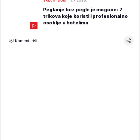
SREĆNI DOM
11.7.2025.
Peglanje bez pegle je moguće: 7
trikova koje koristi i profesionalno
osoblje u hotelima
Komentariši