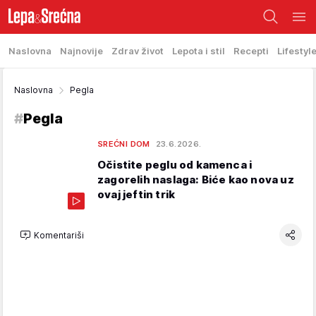
Naslovna
Najnovije
Zdrav život
Lepota i stil
Recepti
Lifestyl
Naslovna
Pegla
#
Pegla
SREĆNI DOM
23.6.2026.
Očistite peglu od kamenca i
zagorelih naslaga: Biće kao nova uz
ovaj jeftin trik
Komentariši