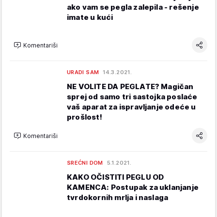
ako vam se pegla zalepila - rešenje
imate u kući
Komentariši
URADI SAM
14.3.2021.
NE VOLITE DA PEGLATE? Magičan
sprej od samo tri sastojka poslaće
vaš aparat za ispravljanje odeće u
prošlost!
Komentariši
SREĆNI DOM
5.1.2021.
KAKO OČISTITI PEGLU OD
KAMENCA: Postupak za uklanjanje
tvrdokornih mrlja i naslaga