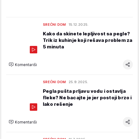
SREĆNI DOM
15.12.2025.
Kako da skinete lepljivost sa pegle?
Trik iz kuhinje koji rešava problem za
5 minuta
Komentariši
SREĆNI DOM
25.9.2025.
Pegla pušta prljavu vodu i ostavlja
fleke? Ne bacajte je jer postoji brzo i
lako rešenje
Komentariši