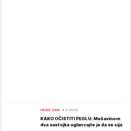
URADI SAM
4.3.2024.
KAKO OČISTITI PEGLU: Mešavinom
dva sastojka uglancajte je da se sija