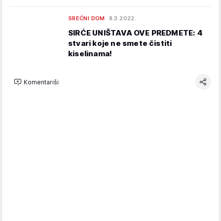
SREĆNI DOM
8.3.2022.
SIRĆE UNIŠTAVA OVE PREDMETE: 4
stvari koje ne smete čistiti
kiselinama!
Komentariši