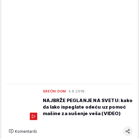
SREĆNI DOM
5.9.2019.
NAJBRŽE PEGLANJE NA SVETU: kako
da lako ispeglate odeću uz pomoć
mašine za sušenje veša (VIDEO)
Komentariši