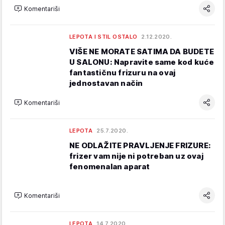
Komentariši
LEPOTA I STIL OSTALO
2.12.2020.
VIŠE NE MORATE SATIMA DA BUDETE
U SALONU: Napravite same kod kuće
fantastičnu frizuru na ovaj
jednostavan način
Komentariši
LEPOTA
25.7.2020.
NE ODLAŽITE PRAVLJENJE FRIZURE:
frizer vam nije ni potreban uz ovaj
fenomenalan aparat
Komentariši
LEPOTA
14.7.2020.