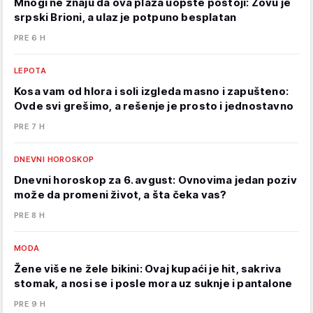
Mnogi ne znaju da ova plaža uopšte postoji: Zovu je
srpski Brioni, a ulaz je potpuno besplatan
PRE 6 H
LEPOTA
Kosa vam od hlora i soli izgleda masno i zapušteno:
Ovde svi grešimo, a rešenje je prosto i jednostavno
PRE 7 H
DNEVNI HOROSKOP
Dnevni horoskop za 6. avgust: Ovnovima jedan poziv
može da promeni život, a šta čeka vas?
PRE 8 H
MODA
Žene više ne žele bikini: Ovaj kupaći je hit, sakriva
stomak, a nosi se i posle mora uz suknje i pantalone
PRE 9 H