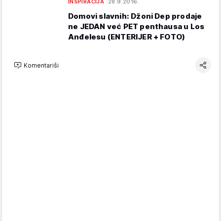
INSPIRACIJA
28.9.2016.
Domovi slavnih: Džoni Dep prodaje
ne JEDAN već PET penthausa u Los
Anđelesu (ENTERIJER + FOTO)
Komentariši