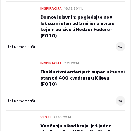
INSPIRACIJA
16.12.2014.
Domovi slavnih: pogledajte novi
luksuzni stan od 5 miliona evra u
kojem će živeti Rodžer Federer
(FOTO)
Komentariši
INSPIRACIJA
7.11.2014.
Ekskluzivni enterijeri: superluksuzni
stan od 400 kvadrata u Kijevu
(FOTO)
Komentariši
VESTI
27.10.2014.
Venčanju nikad kraja: još jedno