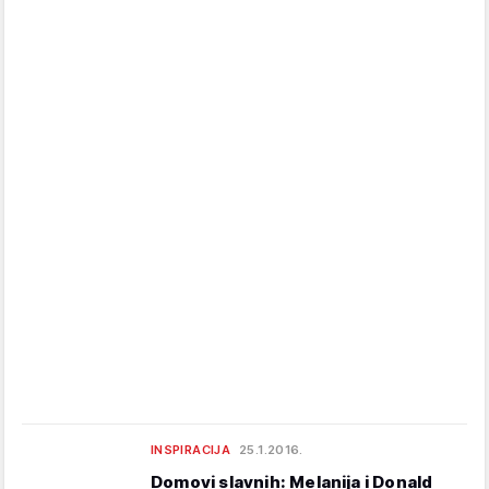
INSPIRACIJA
25.1.2016.
Domovi slavnih: Melanija i Donald