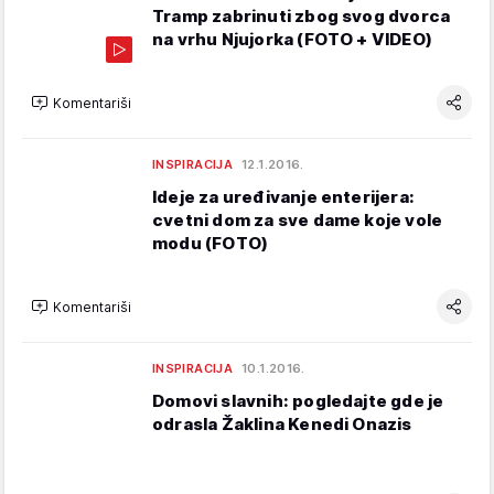
Tramp zabrinuti zbog svog dvorca
na vrhu Njujorka (FOTO + VIDEO)
Komentariši
INSPIRACIJA
12.1.2016.
Ideje za uređivanje enterijera:
cvetni dom za sve dame koje vole
modu (FOTO)
Komentariši
INSPIRACIJA
10.1.2016.
Domovi slavnih: pogledajte gde je
odrasla Žaklina Kenedi Onazis