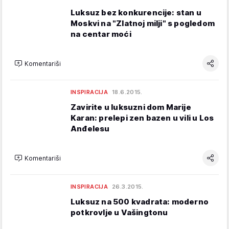
Luksuz bez konkurencije: stan u
Moskvi na "Zlatnoj milji" s pogledom
na centar moći
Komentariši
INSPIRACIJA
18.6.2015.
Zavirite u luksuzni dom Marije
Karan: prelepi zen bazen u vili u Los
Anđelesu
Komentariši
INSPIRACIJA
26.3.2015.
Luksuz na 500 kvadrata: moderno
potkrovlje u Vašingtonu