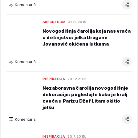
Komentariši
SREĆNI DOM
31.12.2015.
Novogodišnja čarolija koja nas vraća
u detinjstvo: jelka Dragane
Jovanović okićena lutkama
Komentariši
INSPIRACIJA
20.12.2015.
Nezaboravna čarolija novogodišnje
dekoracije: pogledajte kako je kralj
cveća u Parizu Džef Litam okitio
jelku
Komentariši
INSPIRACIJA
30.7.2015.