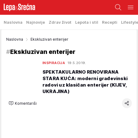
Naslovna
Najnovije
Zdrav život
Lepota i stil
Recepti
Lifestyl
Naslovna
Ekskluzivan enterijer
#
Ekskluzivan enterijer
INSPIRACIJA
19.5.2019.
SPEKTAKULARNO RENOVIRANA
STARA KUĆA: moderni građevinski
radovi uz klasičan enterijer (KIJEV,
UKRAJINA)
Komentariši