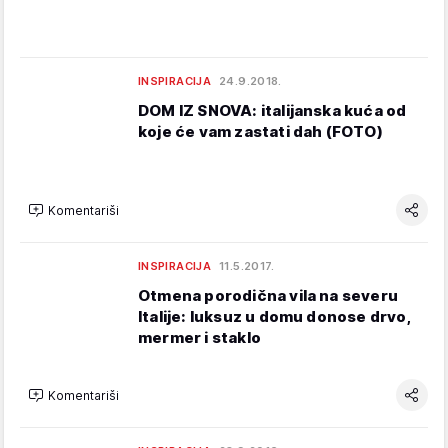
INSPIRACIJA
24.9.2018.
DOM IZ SNOVA: italijanska kuća od
koje će vam zastati dah (FOTO)
Komentariši
INSPIRACIJA
11.5.2017.
Otmena porodična vila na severu
Italije: luksuz u domu donose drvo,
mermer i staklo
Komentariši