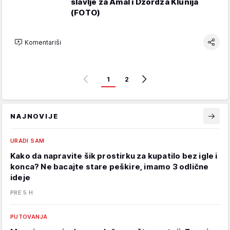
slavlje za Amal i Džordža Klunija
(FOTO)
Komentariši
1
2
NAJNOVIJE
URADI SAM
Kako da napravite šik prostirku za kupatilo bez igle i
konca? Ne bacajte stare peškire, imamo 3 odlične
ideje
PRE 5 H
PUTOVANJA