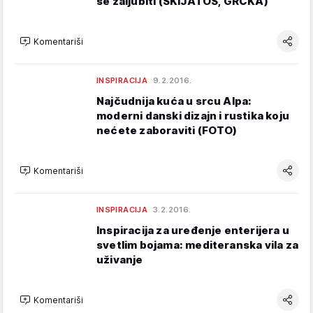
se zaljubiti (SKIJATOS, GRČKA)
Komentariši
INSPIRACIJA
9.2.2016.
Najčudnija kuća u srcu Alpa:
moderni danski dizajn i rustika koju
nećete zaboraviti (FOTO)
Komentariši
INSPIRACIJA
3.2.2016.
Inspiracija za uređenje enterijera u
svetlim bojama: mediteranska vila za
uživanje
Komentariši