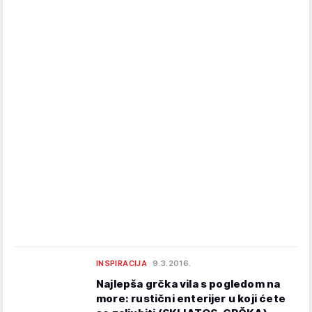
INSPIRACIJA
9.3.2016.
Najlepša grčka vila s pogledom na
more: rustični enterijer u koji ćete