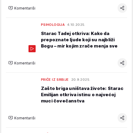
Komentariši
PSIHOLOGIJA
4.10.2025.
Starac Tadej otkriva: Kako da
prepoznate ljude koji su najbliži
Bogu – mir kojim zrače menja sve
Komentariši
PRIČE IZ SRBIJE
20.9.2025.
Zašto briga uništava živote: Starac
Emilijan otkriva istinu o najvećoj
muci čovečanstva
Komentariši