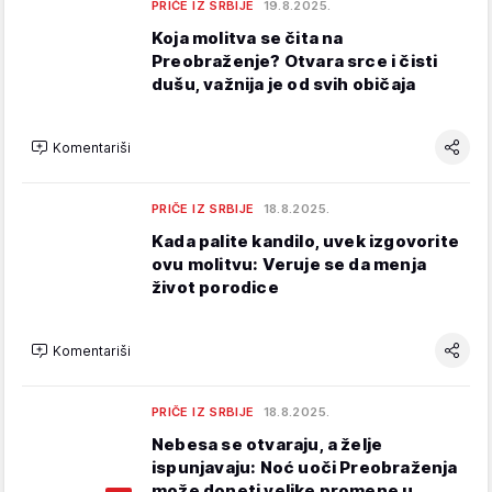
PRIČE IZ SRBIJE
19.8.2025.
Koja molitva se čita na
Preobraženje? Otvara srce i čisti
dušu, važnija je od svih običaja
Komentariši
PRIČE IZ SRBIJE
18.8.2025.
Kada palite kandilo, uvek izgovorite
ovu molitvu: Veruje se da menja
život porodice
Komentariši
PRIČE IZ SRBIJE
18.8.2025.
Nebesa se otvaraju, a želje
ispunjavaju: Noć uoči Preobraženja
može doneti velike promene u