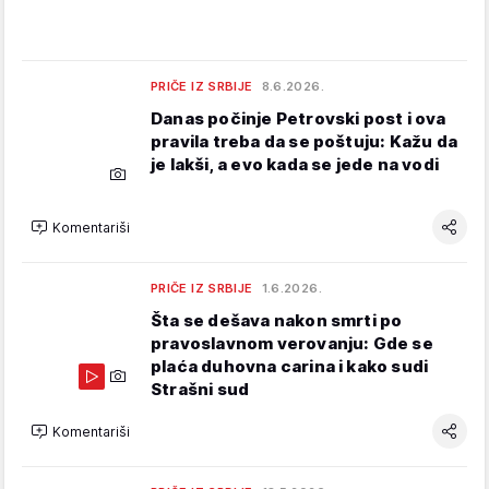
PRIČE IZ SRBIJE
8.6.2026.
Danas počinje Petrovski post i ova
pravila treba da se poštuju: Kažu da
je lakši, a evo kada se jede na vodi
Komentariši
PRIČE IZ SRBIJE
1.6.2026.
Šta se dešava nakon smrti po
pravoslavnom verovanju: Gde se
plaća duhovna carina i kako sudi
Strašni sud
Komentariši