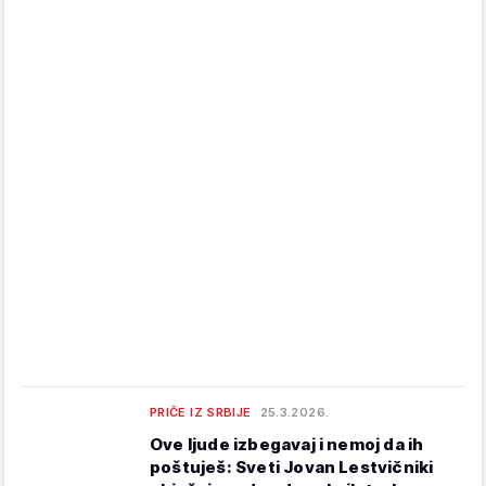
PRIČE IZ SRBIJE
25.3.2026.
Ove ljude izbegavaj i nemoj da ih
poštuješ: Sveti Jovan Lestvičniki