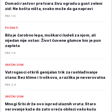
Domaći rastvor pretvara živu ogradu u gust zeleni
zid: Ne košta ništa, svako može da ga napravi
PRE 1 H
POZNATI
Bila je čarobno lepa, muškarci ludeli za njom, ali
nijedan nije ostao: Život čuvene glumce bio je pun
zapleta
PRE 1 H
SREĆNI DOM
Vatrogasci otkrili genijalan trik za rashlađivanje
stana: Bez klime i troškova, a razlika je neverovatna
PRE 2 H
SREĆNI DOM
Mnogi Srbi drže ovo ispred ulaznih vrata: Staro
verovanje kaže da zato sreća obilazi vašu kuću