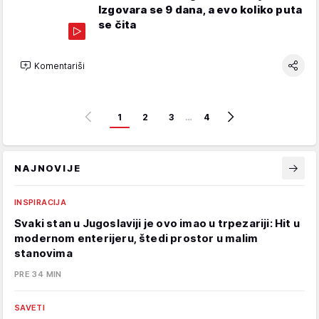
Izgovara se 9 dana, a evo koliko puta
se čita
Komentariši
1
2
3
…
4
NAJNOVIJE
INSPIRACIJA
Svaki stan u Jugoslaviji je ovo imao u trpezariji: Hit u
modernom enterijeru, štedi prostor u malim
stanovima
PRE 34 MIN
SAVETI