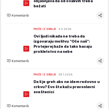
objašnjava da od ovakvih treba
bežati
Komentariši
PRIČE IZ SRBIJE
4.3.2026.
Ovi ljudi nikada ne treba da
izgovaraju molitvu "Oče naš":
Protejerej kaže da tako bacaju
prokletstvo na sebe
Komentariši
PRIČE IZ SRBIJE
29.1.2026.
Da li je greh ako ne idem redovno u
crkvu? Evo šta kažu pravoslavni
sveštenici
Komentariši