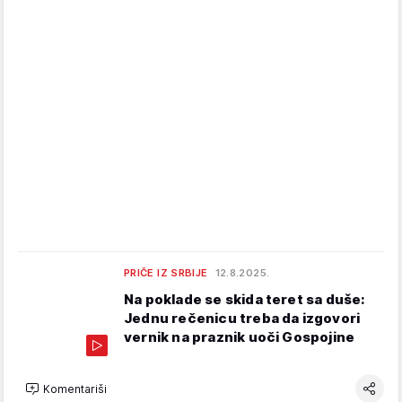
PRIČE IZ SRBIJE
12.8.2025.
Na poklade se skida teret sa duše:
Jednu rečenicu treba da izgovori
vernik na praznik uoči Gospojine
Komentariši