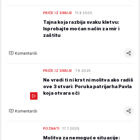
PRIČE IZ SRBIJE
11.8.2025.
Tajna koja razbija svaku kletvu:
Isprobajte moćan način za mir i
zaštitu
Komentariši
PRIČE IZ SRBIJE
7.8.2025.
Ne vredi ti ni krst ni molitva ako radiš
ove 3 stvari: Poruka patrijarha Pavla
koja otvara oči
Komentariši
POZNATI
17.7.2025.
Molitva za nemoguće situacije: