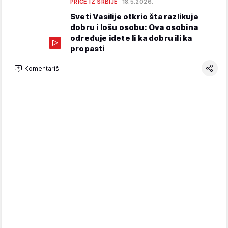
PRIČE IZ SRBIJE
18.5.2026.
Sveti Vasilije otkrio šta razlikuje
dobru i lošu osobu: Ova osobina
određuje idete li ka dobru ili ka
propasti
Komentariši