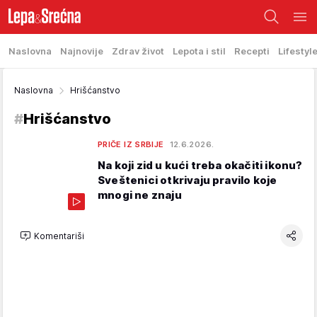
Naslovna
Najnovije
Zdrav život
Lepota i stil
Recepti
Lifestyl
Naslovna
Hrišćanstvo
#
Hrišćanstvo
PRIČE IZ SRBIJE
12.6.2026.
Na koji zid u kući treba okačiti ikonu?
Sveštenici otkrivaju pravilo koje
mnogi ne znaju
Komentariši