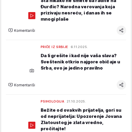
Šta nikako ne smete da radite na
Đurđic? Narodna verovanja koja
prizivaju nesreću, i danas ih se
mnogi plaše
Komentariši
PRIČE IZ SRBIJE
6.11.2025.
Da li grešite i kad nije vaša slava?
Sveštenik otkrio najgore običaje u
Srba, ovo je jedino pravilno
Komentariši
PSIHOLOGIJA
21.10.2025.
Bežite od ovakvih prijatelja, gori su
od neprijatelja: Upozorenje Jovana
Zlatoustog je zlata vredno,
pročitajte!