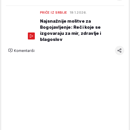
PRIČE IZ SRBIJE
19.1.2026.
Najsnažnije molitve za
Bogojavljenje: Reči koje se
izgovaraju za mir, zdravlje i
blagoslov
Komentariši