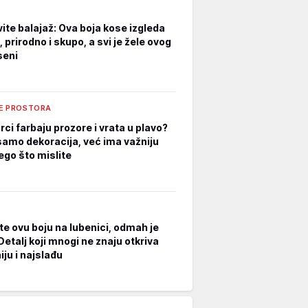
ite balajaž: Ova boja kose izgleda
prirodno i skupo, a svi je žele ovog
eseni
E PROSTORA
ci farbaju prozore i vrata u plavo?
 samo dekoracija, već ima važniju
ego što mislite
te ovu boju na lubenici, odmah je
Detalj koji mnogi ne znaju otkriva
ju i najslađu