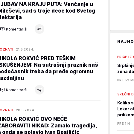
LJUBAV NA KRAJU PUTA: Venčanje u
Mileševi, sad s troje dece kod Svetog
Nektarija
Komentariši
NAJNO
OZNATI
21.5.2024.
PRIČE IZ
NIKOLA ROKVIĆ PRED TEŠKIM
ISKUŠENJEM: Na sutrašnji praznik naš
Srpkinj
hodočasnik treba da pređe ogromnu
žena da
razdaljinu
PRE 52 M
Komentariši
SREĆNI 
Koliko s
Lekar o
OZNATI
20.5.2024.
priliko
NIKOLA ROKVIĆ OVO NEĆE
PRE 1 H
ZABORAVITI NIKAD: Zamalo tragedija,
a onda se pojavio Ivan Bosiljčić