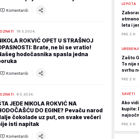
LEPOTA
Komentariši
Zaborav
otmeno, 
leta i j
OZNATI
19.5.2024.
PRE 2 H
NIKOLA ROKVIĆ OPET U STRAŠNOJ
OPASNOSTI: Brate, ne bi se vratio!
UREĐENJ
Našeg hodočasnika spasla jedna
Zašto Gr
poruka
To nije
svrhu n
Komentariši
PRE 2 H
SAVETI
OZNATI
9.5.2024.
Ako vidi
ŠTA JEDE NIKOLA ROKVIĆ NA
kupite: 
HODOČAŠĆU DO EGINE? Pevaču narod
najsočni
dalje čokolade uz put, on svake večeri
ije isti napitak
PRE 3 H
Komentariši