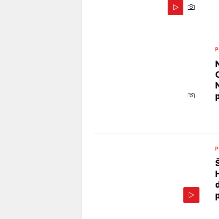
P
P
p