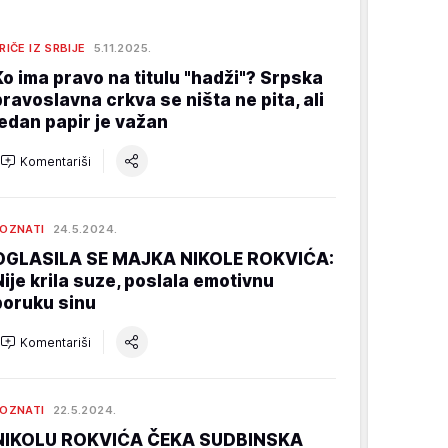
RIČE IZ SRBIJE
5.11.2025.
Ko ima pravo na titulu "hadži"? Srpska
pravoslavna crkva se ništa ne pita, ali
jedan papir je važan
Komentariši
OZNATI
24.5.2024.
OGLASILA SE MAJKA NIKOLE ROKVIĆA:
Nije krila suze, poslala emotivnu
poruku sinu
Komentariši
OZNATI
22.5.2024.
NIKOLU ROKVIĆA ČEKA SUDBINSKA