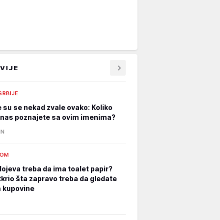
VIJE
 SRBIJE
e su se nekad zvale ovako: Koliko
nas poznajete sa ovim imenima?
IN
DOM
lojeva treba da ima toalet papir?
tkrio šta zapravo treba da gledate
m kupovine