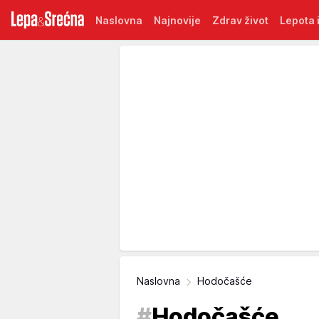
Naslovna
Najnovije
Zdrav život
Lepota i
Naslovna
Hodočašće
#
Hodočašće